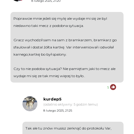
8 lutego 2025, 21:20
Poprawcie mnie jeżeli się mylę ale wydaje mi się ze byl
niedawno taki mecz z podobna sytuacja.
Gracz wychodził sam na sam z bramkarzem, bramkarz go
sfaulował i dostal żółta kartkę. Var interweniował i odwołał
karnego,kartkę bo był spalony.
Czy to nie podoba sytuacja? Nie pamiętam jaki to mecz ale
wydaje mi się ze tak mniej więcej to było..
1
kurdep5
(ostatnio aktywny: 5 godzin temu)
8 lutego 2025, 21:25
Tak ale tu znów musisz zerknąć do protokołu Var,