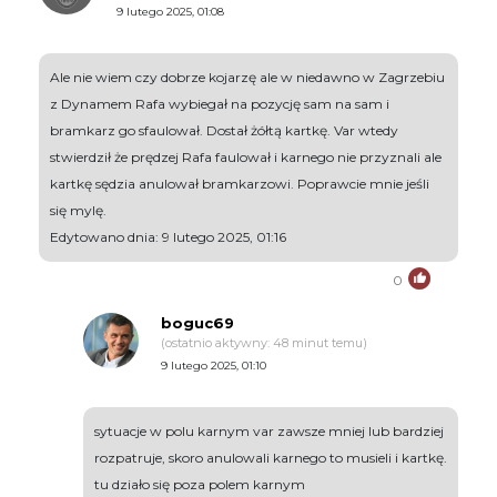
9 lutego 2025, 01:08
Ale nie wiem czy dobrze kojarzę ale w niedawno w Zagrzebiu
z Dynamem Rafa wybiegał na pozycję sam na sam i
bramkarz go sfaulował. Dostał żółtą kartkę. Var wtedy
stwierdził że prędzej Rafa faulował i karnego nie przyznali ale
kartkę sędzia anulował bramkarzowi. Poprawcie mnie jeśli
się mylę.
Edytowano dnia: 9 lutego 2025, 01:16
0
boguc69
(ostatnio aktywny: 48 minut temu)
9 lutego 2025, 01:10
sytuacje w polu karnym var zawsze mniej lub bardziej
rozpatruje, skoro anulowali karnego to musieli i kartkę.
tu działo się poza polem karnym