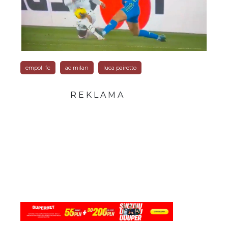
empoli fc
ac milan
luca pairetto
R E K L A M A