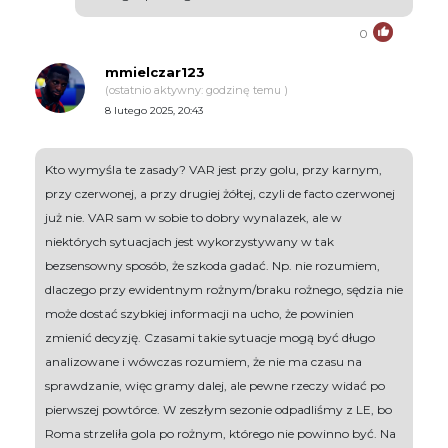
0
mmielczar123
(ostatnio aktywny: godzinę temu )
8 lutego 2025, 20:43
Kto wymyśla te zasady? VAR jest przy golu, przy karnym,
przy czerwonej, a przy drugiej żółtej, czyli de facto czerwonej
już nie. VAR sam w sobie to dobry wynalazek, ale w
niektórych sytuacjach jest wykorzystywany w tak
bezsensowny sposób, że szkoda gadać. Np. nie rozumiem,
dlaczego przy ewidentnym rożnym/braku rożnego, sędzia nie
może dostać szybkiej informacji na ucho, że powinien
zmienić decyzję. Czasami takie sytuacje mogą być długo
analizowane i wówczas rozumiem, że nie ma czasu na
sprawdzanie, więc gramy dalej, ale pewne rzeczy widać po
pierwszej powtórce. W zeszłym sezonie odpadliśmy z LE, bo
Roma strzeliła gola po rożnym, którego nie powinno być. Na