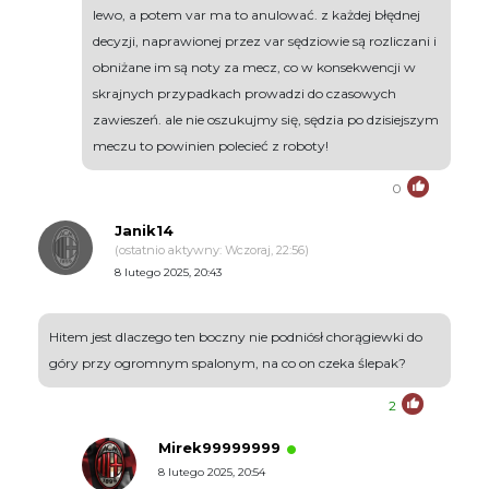
lewo, a potem var ma to anulować. z każdej błędnej
decyzji, naprawionej przez var sędziowie są rozliczani i
obniżane im są noty za mecz, co w konsekwencji w
skrajnych przypadkach prowadzi do czasowych
zawieszeń. ale nie oszukujmy się, sędzia po dzisiejszym
meczu to powinien polecieć z roboty!
0
Janik14
(ostatnio aktywny: Wczoraj, 22:56)
8 lutego 2025, 20:43
Hitem jest dlaczego ten boczny nie podniósł chorągiewki do
góry przy ogromnym spalonym, na co on czeka ślepak?
2
Mirek99999999
8 lutego 2025, 20:54