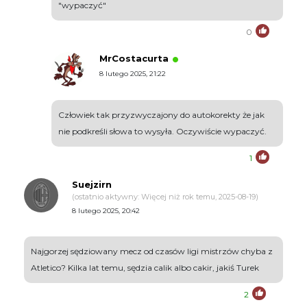
"wypaczyć"
0
MrCostacurta
8 lutego 2025, 21:22
Człowiek tak przyzwyczajony do autokorekty że jak
nie podkreśli słowa to wysyła. Oczywiście wypaczyć.
1
Suejzirn
(ostatnio aktywny: Więcej niż rok temu, 2025-08-19)
8 lutego 2025, 20:42
Najgorzej sędziowany mecz od czasów ligi mistrzów chyba z
Atletico? Kilka lat temu, sędzia calik albo cakir, jakiś Turek
2