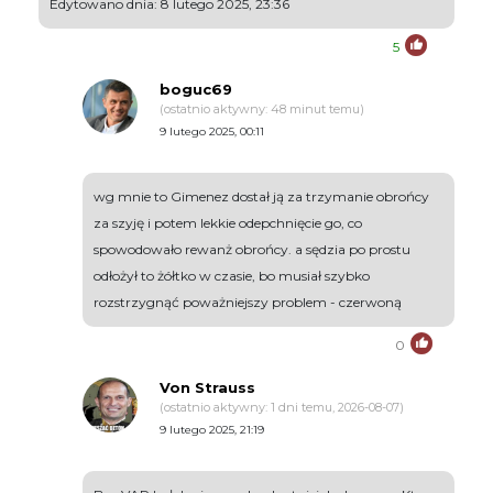
Edytowano dnia: 8 lutego 2025, 23:36
5
boguc69
(ostatnio aktywny: 48 minut temu)
9 lutego 2025, 00:11
wg mnie to Gimenez dostał ją za trzymanie obrońcy
za szyję i potem lekkie odepchnięcie go, co
spowodowało rewanż obrońcy. a sędzia po prostu
odłożył to żółtko w czasie, bo musiał szybko
rozstrzygnąć poważniejszy problem - czerwoną
0
Von Strauss
(ostatnio aktywny: 1 dni temu, 2026-08-07)
9 lutego 2025, 21:19