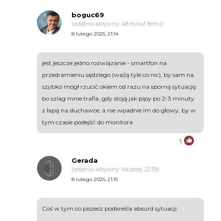
boguc69
(ostatnio aktywny: 48 minut temu)
8 lutego 2025, 21:14
jest jeszcze jedno rozwiązanie - smartfon na
przedramieniu sędziego (ważą tyle co nic), by sam na
szybko mógł rzucić okiem od razu na sporną sytuację.
bo szlag mnie trafia, gdy stoją jak pipy po 2-3 minuty
z łapą na słuchawce, a nie wpadnie im do głowy, by w
tym czasie podejść do monitora
1
Gerada
(ostatnio aktywny: Wczoraj, 22:59)
8 lutego 2025, 21:15
Coś w tym co piszesz podkreśla absurd sytuacji: