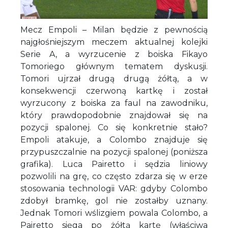
Mecz Empoli – Milan będzie z pewnością
najgłośniejszym meczem aktualnej kolejki
Serie A, a wyrzucenie z boiska Fikayo
Tomoriego głównym tematem dyskusji.
Tomori ujrzał drugą drugą żółtą, a w
konsekwencji czerwoną kartkę i został
wyrzucony z boiska za faul na zawodniku,
który prawdopodobnie znajdował się na
pozycji spalonej. Co się konkretnie stało?
Empoli atakuje, a Colombo znajduje się
przypuszczalnie na pozycji spalonej (poniższa
grafika). Luca Pairetto i sędzia liniowy
pozwolili na grę, co często zdarza się w erze
stosowania technologii VAR: gdyby Colombo
zdobył bramkę, gol nie zostałby uznany.
Jednak Tomori wślizgiem powala Colombo, a
Pairetto sięga po żółtą kartę (właściwa