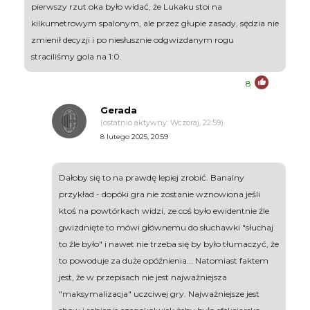
pierwszy rzut oka było widać, że Lukaku stoi na
kilkumetrowym spalonym, ale przez głupie zasady, sędzia nie
zmienił decyzji i po niesłusznie odgwizdanym rogu
straciliśmy gola na 1:0.
8
Gerada
(ostatnio aktywny: Wczoraj, 22:59)
8 lutego 2025, 20:59
Dałoby się to na prawdę lepiej zrobić. Banalny
przykład - dopóki gra nie zostanie wznowiona jeśli
ktoś na powtórkach widzi, ze coś było ewidentnie źle
gwizdnięte to mówi głównemu do słuchawki "słuchaj
to źle było" i nawet nie trzeba się by było tłumaczyć, że
to powoduje za duże opóźnienia... Natomiast faktem
jest, że w przepisach nie jest najważniejsza
"maksymalizacja" uczciwej gry. Najważniejsze jest