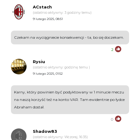
ACstach
(ostatnio aktywny: 3 godziny temu)
9 lutego 2025, 08:51
Czekam na wyciągniecie konsekwencji - ta, bo się doczekam.
2
Rysiu
(ostatnio aktywny: godzinę temu )
9 lutego 2025, 01:52
Karny, który powinien być podyktowany w 1 minucie meczu
na naszą korzyść też na konto VAR. Tam ewidentnie po łydce
Abraham dostał.
0
Shadow83
(ostatnio aktywny: Wczoraj, 16:35)