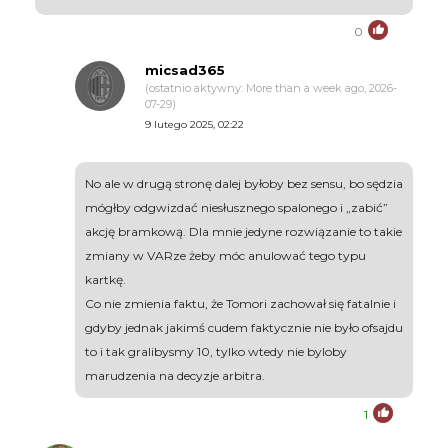
0
micsad365
(ostatnio aktywny: More than a week ago, 2026-
07-29)
9 lutego 2025, 02:22
No ale w drugą stronę dalej byłoby bez sensu, bo sędzia
mógłby odgwizdać niesłusznego spalonego i „zabić”
akcję bramkową. Dla mnie jedyne rozwiązanie to takie
zmiany w VARze żeby móc anulować tego typu
kartkę.
Co nie zmienia faktu, że Tomori zachował się fatalnie i
gdyby jednak jakimś cudem faktycznie nie było ofsajdu
to i tak gralibysmy 10, tylko wtedy nie byloby
marudzenia na decyzje arbitra.
1