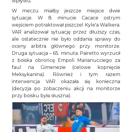
wpływu.
W meczu miałby jeszcze miejsce dwie
sytuacje. W 8. minucie Cacace ostrym
wejściem potraktował piszczel Kyle'a Walkera.
VAR analizował sytuację przez dłuższy czas,
ale ostatecznie nie było oddania sprawy do
oceny arbitra głównego przy monitorze.
Druga sytuacja – 65. minuta. Pairetto wyrzucił
z boiska obrońcę Empoli Marianucciego za
faul na Gimenezie (celowe kopnięcie
Meksykanina). Również i tym razem
interwencja VAR okazała się konieczna
(decyzja po zobaczeniu akcji na monitorze
przy boisku była słuszna).