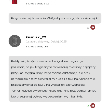
9 lutego 2025, 21:03
Przy takim sędziowaniu VAR jest potrzebny jak curvie majtki
0
kusniak_22
(ostatnio aktywny: Dzisiaj, 00:55)
9 lutego 2025, 08:51
Każdy wie, że sędziowanie w Italii jest na tragicznym
poziomie, na jak tragicznym to wczoraj mieliśmy najlepszy
przykład. Wygraliśmy, więc można odetchnąć, ale brak
karnego dla nas w pierwszej minucie za faul na Abrahamie,
brak czerwonej po faulu na Walkerze i czerwona dla
Tomorriego po ewidentnym spalonym w przypadku remisu
lub przegranej byłyby wypaczeniem wyniku i tyle.
3