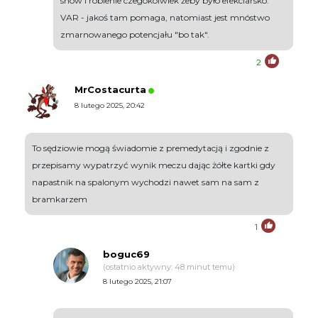
show i robienie czegokolwiek żeby było efekciarsko.
VAR - jakoś tam pomaga, natomiast jest mnóstwo
zmarnowanego potencjału "bo tak".
2
MrCostacurta
8 lutego 2025, 20:42
To sędziowie mogą świadomie z premedytacją i zgodnie z
przepisamy wypatrzyć wynik meczu dając żółte kartki gdy
napastnik na spalonym wychodzi nawet sam na sam z
bramkarzem
1
boguc69
(ostatnio aktywny: 48 minut temu)
8 lutego 2025, 21:07