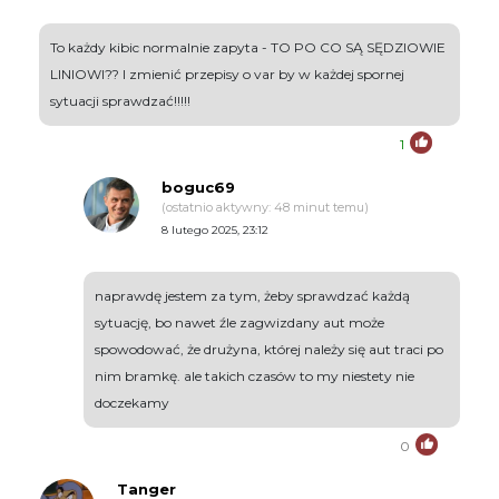
To każdy kibic normalnie zapyta - TO PO CO SĄ SĘDZIOWIE
LINIOWI?? I zmienić przepisy o var by w każdej spornej
sytuacji sprawdzać!!!!!
1
boguc69
(ostatnio aktywny: 48 minut temu)
8 lutego 2025, 23:12
naprawdę jestem za tym, żeby sprawdzać każdą
sytuację, bo nawet źle zagwizdany aut może
spowodować, że drużyna, której należy się aut traci po
nim bramkę. ale takich czasów to my niestety nie
doczekamy
0
Tanger