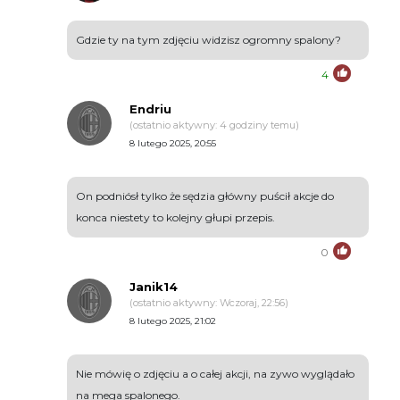
Gdzie ty na tym zdjęciu widzisz ogromny spalony?
4
Endriu
(ostatnio aktywny: 4 godziny temu)
8 lutego 2025, 20:55
On podniósł tylko że sędzia główny puścił akcje do
konca niestety to kolejny głupi przepis.
0
Janik14
(ostatnio aktywny: Wczoraj, 22:56)
8 lutego 2025, 21:02
Nie mówię o zdjęciu a o całej akcji, na zywo wyglądało
na mega spalonego.