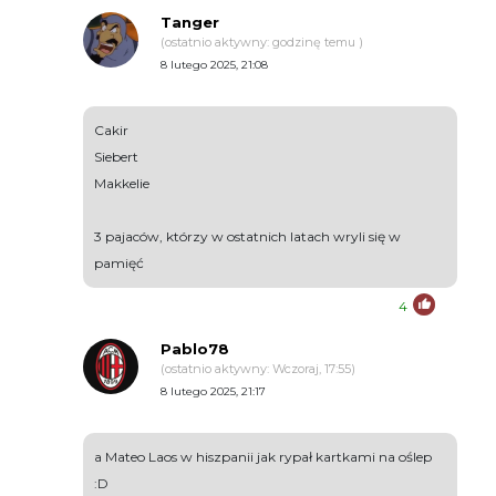
Tanger
(ostatnio aktywny: godzinę temu )
8 lutego 2025, 21:08
Cakir
Siebert
Makkelie
3 pajaców, którzy w ostatnich latach wryli się w
pamięć
4
Pablo78
(ostatnio aktywny: Wczoraj, 17:55)
8 lutego 2025, 21:17
a Mateo Laos w hiszpanii jak rypał kartkami na oślep
:D