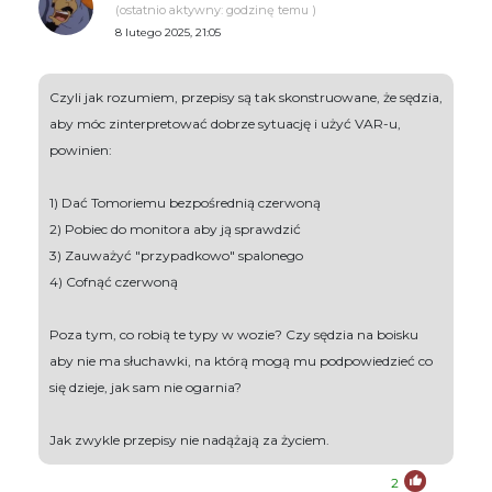
(ostatnio aktywny: godzinę temu )
8 lutego 2025, 21:05
Czyli jak rozumiem, przepisy są tak skonstruowane, że sędzia,
aby móc zinterpretować dobrze sytuację i użyć VAR-u,
powinien:
1) Dać Tomoriemu bezpośrednią czerwoną
2) Pobiec do monitora aby ją sprawdzić
3) Zauważyć "przypadkowo" spalonego
4) Cofnąć czerwoną
Poza tym, co robią te typy w wozie? Czy sędzia na boisku
aby nie ma słuchawki, na którą mogą mu podpowiedzieć co
się dzieje, jak sam nie ogarnia?
Jak zwykle przepisy nie nadążają za życiem.
2