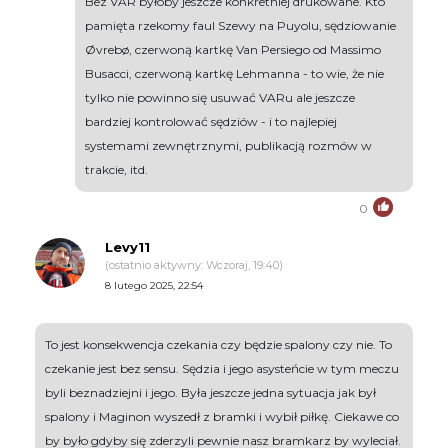
Bez VAR byłoby jeszcze konkretniej drukowane. Kto
pamięta rzekomy faul Szewy na Puyolu, sędziowanie
Øvrebø, czerwoną kartkę Van Persiego od Massimo
Busacci, czerwoną kartkę Lehmanna - to wie, że nie
tylko nie powinno się usuwać VARu ale jeszcze
bardziej kontrolować sędziów - i to najlepiej
systemami zewnętrznymi, publikacją rozmów w
trakcie, itd.
0
Levy11
(ostatnio aktywny: Wczoraj, 19:40)
8 lutego 2025, 22:54
To jest konsekwencja czekania czy będzie spalony czy nie. To
czekanie jest bez sensu. Sędzia i jego asysteńcie w tym meczu
byli beznadziejni i jego. Była jeszcze jedna sytuacja jak był
spalony i Maginon wyszedł z bramki i wybił piłkę. Ciekawe co
by było gdyby się zderzyli pewnie nasz bramkarz by wyleciał.