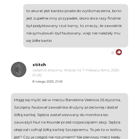
to akurat jest bardzo proste do wytłumaczenia, bo to
jest zupełnie inny przypadek, skoro dwa razy finalnie
był podyktowany rzut karny, to znaczy, że zawodnik
nie symulował i był faulowany, więc nie należały mu
się żółte kartki
0
stitch
(ostatnio aktywny: Więcej niż 7 miesięcy temu, 2026-
01-26)
8 lutego 2025, 21:43
Mogę się mylić ale w meczu Barcelona Valencia 26 stycznia,
Szczęsny faulował zawodnika drużyny przeciwnej i dostał
żółtą kartkę. Sędzia został wezwany do monitora bo
zauważyli faul na Kounde przed rozpoczęciem akcji. Sędzia
obejrzał i cofnął żółtą kartkę Szczęsnemu. To jak to w końcu
jest? Czy ja czegoś nie rozumiem? Nie pierwszy mecz kiedy