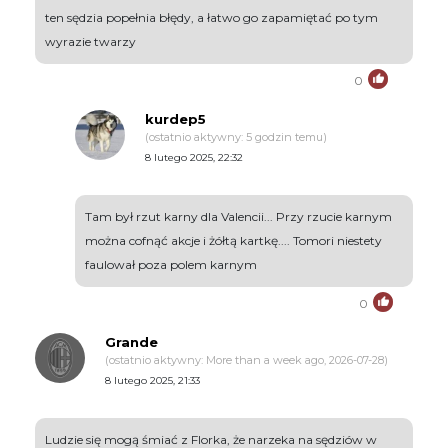
ten sędzia popełnia błędy, a łatwo go zapamiętać po tym
wyrazie twarzy
0
kurdep5
(ostatnio aktywny: 5 godzin temu)
8 lutego 2025, 22:32
Tam był rzut karny dla Valencii... Przy rzucie karnym
można cofnąć akcje i żółtą kartkę.... Tomori niestety
faulował poza polem karnym
0
Grande
(ostatnio aktywny: More than a week ago, 2026-07-28)
8 lutego 2025, 21:33
Ludzie się mogą śmiać z Florka, że narzeka na sędziów w