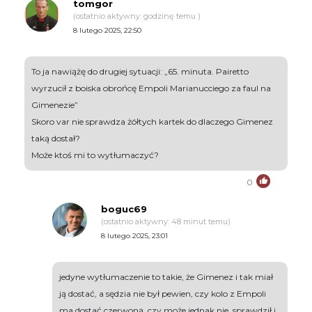
tomgor
(ostatnio aktywny: godzinę temu )
8 lutego 2025, 22:50
To ja nawiążę do drugiej sytuacji: „65. minuta. Pairetto
wyrzucił z boiska obrońcę Empoli Marianucciego za faul na
Gimenezie”
Skoro var nie sprawdza żółtych kartek do dlaczego Gimenez
taką dostał?
Może ktoś mi to wytłumaczyć?
0
boguc69
(ostatnio aktywny: 48 minut temu)
8 lutego 2025, 23:01
jedyne wytłumaczenie to takie, że Gimenez i tak miał
ją dostać, a sędzia nie był pewien, czy kolo z Empoli
ma dostać czerwoną, czy może jednak nie. sprawdził i