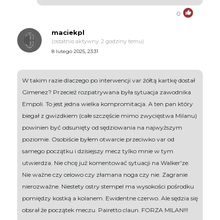
0
maciekpl
(ostatnio aktywny: 2 godziny temu)
8 lutego 2025, 23:31
W takim razie dlaczego po interwencji var żółtą kartkę dostał
Gimenez? Przecież rozpatrywana była sytuacja zawodnika
Empoli. To jest jedna wielka kompromitacja. A ten pan który
biegał z gwizdkiem (całe szczęście mimo zwycięstwa Milanu)
powinien być odsunięty od sędziowania na najwyższym
poziomie. Osobiście byłem otwarcie przeciwko var od
samego początku i dzisiejszy mecz tylko mnie w tym
utwierdza. Nie chcę już komentować sytuacji na Walker'ze.
Nie ważne czy celowo czy złamana noga czy nie. Zagranie
nierozważne. Niestety ostry stempel ma wysokości pośrodku
pomiędzy kostką a kolanem. Ewidentne czerwo. Ale sędzia się
obsrał że początek meczu. Pairetto claun. FORZA MILAN!!!