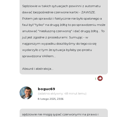
Sędziowie w takich sytuacjach powinni z automatu
dawać bezpośrednie czerwone kartki - ZAWSZE.
Potem jak sprawdzi i faktycznie nie było spalonego a
faul był "tylko" na drugą żółtą to po sprawdzeniu może
anulować "niesłuszną czerwoną" i dać drugą żółtą... To
już jest zgodne z procedurami. Sumując - w
najgorszym wypadku doszlibyśmy do tego co się
wydarzyło z tym że sytuacja byłaby po prostu
sprawdzona VARem...
Absurd i abstrakcja...
1
boguc69
(ostatnio aktywny: 48 minut temu)
8 lutego 2025, 23:06
sędziowie nie mogą sypać czerwonymi na prawo i