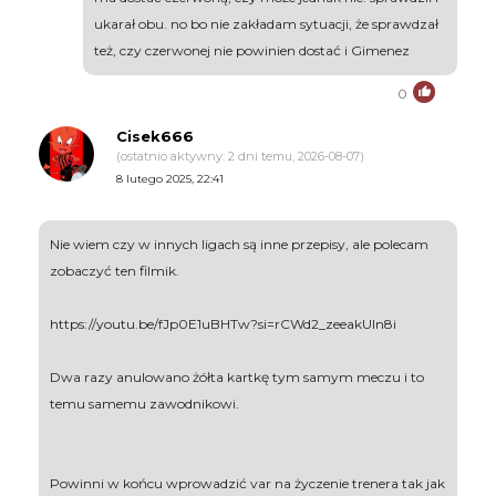
ukarał obu. no bo nie zakładam sytuacji, że sprawdzał
też, czy czerwonej nie powinien dostać i Gimenez
0
Cisek666
(ostatnio aktywny: 2 dni temu, 2026-08-07)
8 lutego 2025, 22:41
Nie wiem czy w innych ligach są inne przepisy, ale polecam
zobaczyć ten filmik.
https://youtu.be/fJp0E1uBHTw?si=rCWd2_zeeakUIn8i
Dwa razy anulowano żółta kartkę tym samym meczu i to
temu samemu zawodnikowi.
Powinni w końcu wprowadzić var na życzenie trenera tak jak