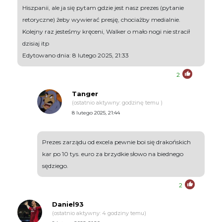
Hiszpanii, ale ja się pytam gdzie jest nasz prezes (pytanie
retoryczne) żeby wywierać presję, chociażby medialnie.
Kolejny raz jesteśmy kręceni, Walker o mało nogi nie stracił
dzisiaj itp
Edytowano dnia: 8 lutego 2025, 21:33
2
Tanger
(ostatnio aktywny: godzinę temu )
8 lutego 2025, 21:44
Prezes zarządu od excela pewnie boi się drakońskich
kar po 10 tys. euro za brzydkie słowo na biednego
sędziego.
2
Daniel93
(ostatnio aktywny: 4 godziny temu)