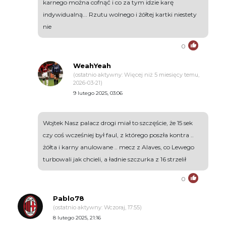
karnego można cofnąć i co za tym idzie karę
indywidualną... Rzutu wolnego i żółtej kartki niestety
nie
0
WeahYeah
(ostatnio aktywny: Więcej niż 5 miesięcy temu,
2026-03-21)
9 lutego 2025, 03:06
Wojtek Nasz palacz drogi miał to szczęście, że 15 sek
czy coś wcześniej był faul, z którego poszła kontra ..
żółta i karny anulowane .. mecz z Alaves, co Lewego
turbowali jak chcieli, a ładnie szczurka z 16 strzelił
0
Pablo78
(ostatnio aktywny: Wczoraj, 17:55)
8 lutego 2025, 21:16