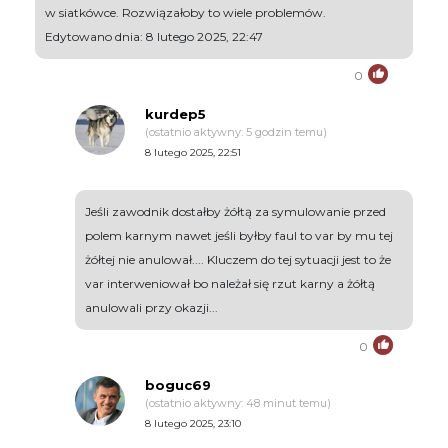
w siatkówce. Rozwiązałoby to wiele problemów.
Edytowano dnia: 8 lutego 2025, 22:47
0
kurdep5
(ostatnio aktywny: 5 godzin temu)
8 lutego 2025, 22:51
Jeśli zawodnik dostałby żółtą za symulowanie przed
polem karnym nawet jeśli byłby faul to var by mu tej
żółtej nie anulował.... Kluczem do tej sytuacji jest to że
var interweniował bo należał się rzut karny a żółtą
anulowali przy okazji...
0
boguc69
(ostatnio aktywny: 48 minut temu)
8 lutego 2025, 23:10