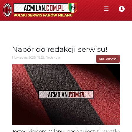
☰
Nabór do redakcji serwisu!
1 kwietnia 2025, 18:02, Redakcja
Aktualności
Jesteś kibicem Milanu, pasjonujesz się włoską