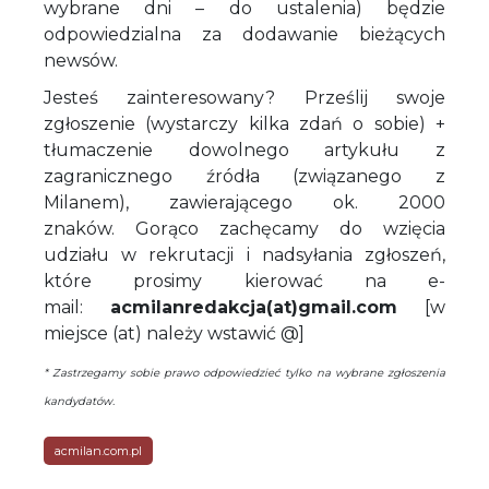
wybrane dni – do ustalenia) będzie
odpowiedzialna za dodawanie bieżących
newsów.
Jesteś zainteresowany? Prześlij swoje
zgłoszenie (wystarczy kilka zdań o sobie) +
tłumaczenie dowolnego artykułu z
zagranicznego źródła (związanego z
Milanem), zawierającego ok. 2000
znaków. Gorąco zachęcamy do wzięcia
udziału w rekrutacji i nadsyłania zgłoszeń,
które prosimy kierować na e-
mail:
acmilanredakcja(at)gmail.com
[w
miejsce (at) należy wstawić @]
* Zastrzegamy sobie prawo odpowiedzieć tylko na wybrane zgłoszenia
kandydatów.
acmilan.com.pl