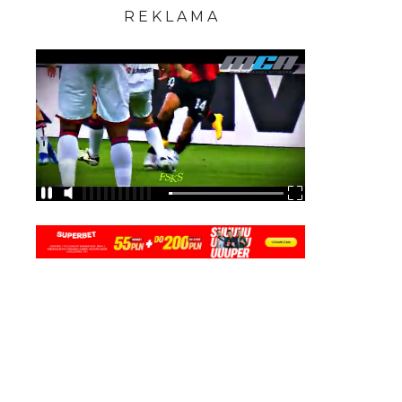
R E K L A M A