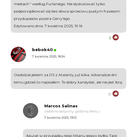
mediach'' według Furlaniego. Nie dyskutować tylko
podporządkować się bez słowa sprzeciwu pustym frazesom
przydupasów pozera Gerry'ego.
Edytowano dnia: 7 kwietnia 2025, 19:16
2
bebok40
7 kwietnia 2025, 18:34
Osobiście jestem za DS z Atalanty już kilka, kilkanaście dni
temu gdzieś to napisałem. To dobry kandydat, ale nie jest Ibrą.
0
Marcos Salinas
(ostatnio aktywny: godzinę temu )
7 kwietnia 2025, 19:12
Akurat w przypadku tego Milanu lepszy byłby Tare,