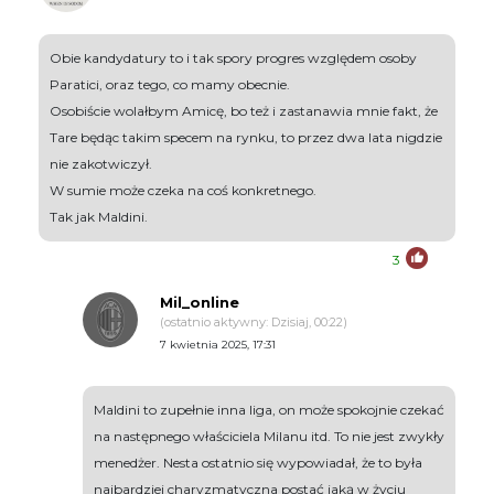
Obie kandydatury to i tak spory progres względem osoby
Paratici, oraz tego, co mamy obecnie.
Osobiście wolałbym Amicę, bo też i zastanawia mnie fakt, że
Tare będąc takim specem na rynku, to przez dwa lata nigdzie
nie zakotwiczył.
W sumie może czeka na coś konkretnego.
Tak jak Maldini.
3
Mil_online
(ostatnio aktywny: Dzisiaj, 00:22)
7 kwietnia 2025, 17:31
Maldini to zupełnie inna liga, on może spokojnie czekać
na następnego właściciela Milanu itd. To nie jest zwykły
menedżer. Nesta ostatnio się wypowiadał, że to była
najbardziej charyzmatyczna postać jaką w życiu