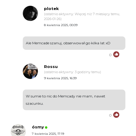
plotek
(ostatnio aktywny: Więcej niż 7 miesięcy temu,
2026-01-26)
8 kwietnia 2025, 00:09
Ale Memcade szanuj, obserwował go kilka lat xD
0
Rossu
(ostatnio aktywny: 3 godziny temu)
9 kwietnia 2025, 16:39
W sumie to nic do Memcady nie mam, nawet
szacunku.
0
ósmy
7 kwietnia 2025, 17:19