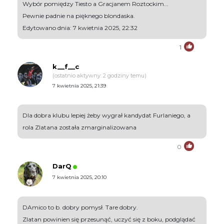
Wybór pomiędzy Tiesto a Gracjanem Roztockim...
Pewnie padnie na pięknego blondaska.
Edytowano dnia: 7 kwietnia 2025, 22:32
1
k__f__c
(ostatnio aktywny: 2 godziny temu)
7 kwietnia 2025, 21:39
Dla dobra klubu lepiej żeby wygrał kandydat Furlaniego, a
rola Zlatana została zmarginalizowana
0
DarQ
7 kwietnia 2025, 20:10
DAmico to b. dobry pomysł. Tare dobry.
Zlatan powinien się przesunąć, uczyć się z boku, podglądać