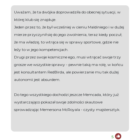
Uważam, że ta dwójka doprowadziła do obecnej sytuacji, w
której klub się znajduje.
Jeden przez to, że był wcześniej w cieniu Maldiniego i w dużej
mierze przyczynił się do jego zwolnienia, teraz kiedy poczuł,
że ma władzę, to wtrąca się w sprawy sportowe, gdzie nie
leży to w jego kompetencjach.
Drugi przez swoje kosmiczne ego, musi wtrącać swoje trzy
grosze we wszystkie sprawy - pewnie taką ma rolę, w końcu
jest konsultantem RedBirda, ale powierzanie mu tak dużej
autonomii jest absurdem.
Do tego wszystkiego dochodzi jeszcze Memcada, który już
wystarczająco pokazał swoje zdolności skautowe
sprowadzając Memersona McRoyala - czysty majstersztyk.
5