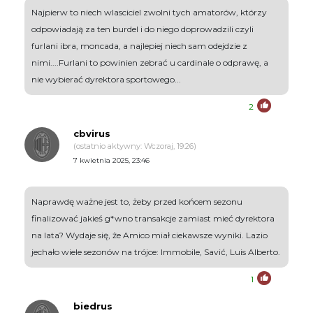
Najpierw to niech wlasciciel zwolni tych amatorów, którzy
odpowiadają za ten burdel i do niego doprowadzili czyli
furlani ibra, moncada, a najlepiej niech sam odejdzie z
nimi....Furlani to powinien zebrać u cardinale o odprawę, a
nie wybierać dyrektora sportowego...
2
cbvirus
(ostatnio aktywny: Wczoraj, 19:26)
7 kwietnia 2025, 23:46
Naprawdę ważne jest to, żeby przed końcem sezonu
finalizować jakieś g*wno transakcje zamiast mieć dyrektora
na lata? Wydaje się, że Amico miał ciekawsze wyniki. Lazio
jechało wiele sezonów na trójce: Immobile, Savić, Luis Alberto.
1
biedrus