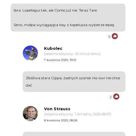
Ibra: Lopetegui tak, ale Conte już nie. Teraz Tare.
Serio, małpa wyciągająca losy z kapelusza wybierze lepiej.
5
Kubolec
(ostatnio aktywny: 40 minut temu)
7 kwietnia 2025, 19:12
Złośliwa stara Cippa, żadnych szansk rks-owi nie chce
dać
2
Von Strauss
(ostatnio aktywny: 1 dni temu, 2026-08-07)
8 kwietnia 2025, 08:26