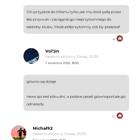
On przyjdzie do Milanu tylko jak mu ktoś pałą przez
łeb przywali i zaciągnie go nieprzytomnego do
siedziby klubu. Może półprzytomny coś by podpisał.
4
Vol'jin
(ostatnio aktywny: Dzisiaj, 02:05)
7 kwietnia 2025, 18:50
gówno się dzieje
news sprzed kilku dni, a polskie jakieś gównoportale go
odnalazły
0
Michał92
(ostatnio aktywny: Dzisiaj, 03:25)