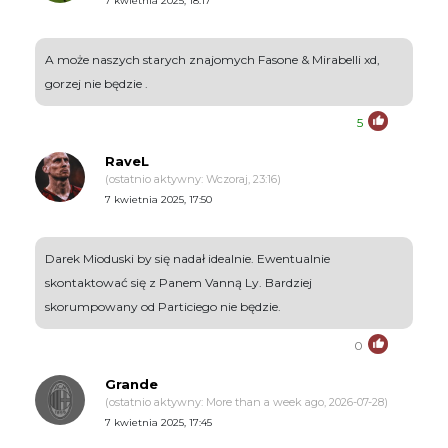
7 kwietnia 2025, 18:17
A może naszych starych znajomych Fasone & Mirabelli xd,
gorzej nie będzie .
5
RaveL
(ostatnio aktywny: Wczoraj, 23:16)
7 kwietnia 2025, 17:50
Darek Mioduski by się nadał idealnie. Ewentualnie
skontaktować się z Panem Vanną Ly. Bardziej
skorumpowany od Particiego nie będzie.
0
Grande
(ostatnio aktywny: More than a week ago, 2026-07-28)
7 kwietnia 2025, 17:45