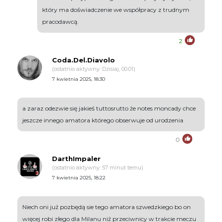
który ma doświadczenie we współpracy z trudnym
pracodawcą.
2
Coda.Del.Diavolo
(ostatnio aktywny: Dzisiaj, 00:01)
7 kwietnia 2025, 18:30
a zaraz odezwie się jakieś tuttosrutto że notes moncady chce
jeszcze innego amatora którego obserwuje od urodzenia
0
DarthImpaler
(ostatnio aktywny: 57 minut temu)
7 kwietnia 2025, 18:22
Niech oni już pozbędą sie tego amatora szwedzkiego bo on
więcej robi złego dla Milanu niż przeciwnicy w trakcie meczu