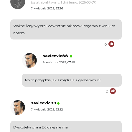
(ostatnio aktywny: 1 dni temu, 2026-08-07)
7 kwietnia 2025, 23:26
Ważne żeby wybrali odwrotnie niż mówi mądrala z wielkim
nosem
0
savicevic88
8 kwietnia 2025, 07:45
No to przyjdzie jakiś mądrala z garbatym xD
0
savicevic88
7 kwietnia 2025, 22:32
Dyskoteka gra a DJ dalej nie ma...