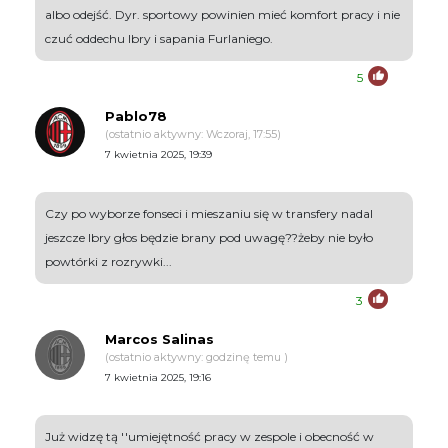
albo odejść. Dyr. sportowy powinien mieć komfort pracy i nie
czuć oddechu Ibry i sapania Furlaniego.
5
Pablo78
(ostatnio aktywny: Wczoraj, 17:55)
7 kwietnia 2025, 19:39
Czy po wyborze fonseci i mieszaniu się w transfery nadal
jeszcze Ibry głos będzie brany pod uwagę??żeby nie było
powtórki z rozrywki...
3
Marcos Salinas
(ostatnio aktywny: godzinę temu )
7 kwietnia 2025, 19:16
Już widzę tą ''umiejętność pracy w zespole i obecność w