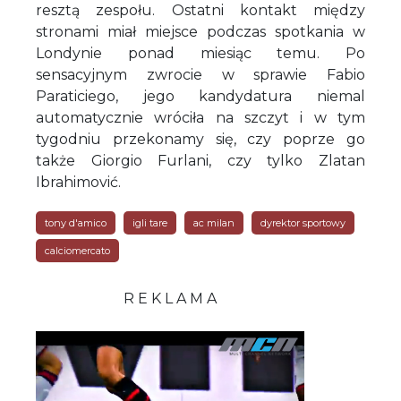
resztą zespołu. Ostatni kontakt między
stronami miał miejsce podczas spotkania w
Londynie ponad miesiąc temu. Po
sensacyjnym zwrocie w sprawie Fabio
Paraticiego, jego kandydatura niemal
automatycznie wróciła na szczyt i w tym
tygodniu przekonamy się, czy poprze go
także Giorgio Furlani, czy tylko Zlatan
Ibrahimović.
tony d'amico
igli tare
ac milan
dyrektor sportowy
calciomercato
R E K L A M A