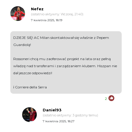
Nefez
(ostatnio aktywny: Wczoraj, 21:40)
7 kwietnia 2025, 18:19
DZIEJE SIĘ! AC Milan skontaktował się właśnie z Pepem
Guardiolą!
Rossoneri chcą mu zaoferować projekt na lata oraz pełną
władzę nad transferami i zarządzaniem klubem. Hiszpan nie
dał jeszcze odpowiedzi!
ℹ️ Corriere della Serra
2
Daniel93
(ostatnio aktywny: 3 godziny temu)
7 kwietnia 2025, 18:27