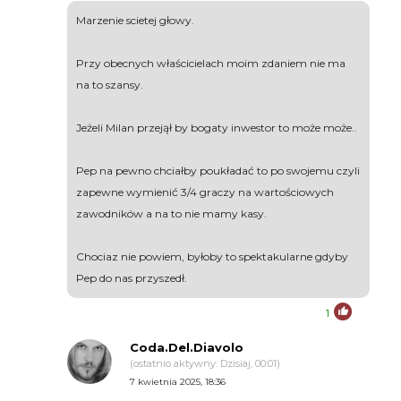
Marzenie scietej głowy.
Przy obecnych właścicielach moim zdaniem nie ma
na to szansy.
Jeżeli Milan przejął by bogaty inwestor to może może..
Pep na pewno chciałby poukładać to po swojemu czyli
zapewne wymienić 3/4 graczy na wartościowych
zawodników a na to nie mamy kasy.
Chociaz nie powiem, byłoby to spektakularne gdyby
Pep do nas przyszedł.
1
Coda.Del.Diavolo
(ostatnio aktywny: Dzisiaj, 00:01)
7 kwietnia 2025, 18:36