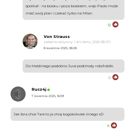
spotkał - na boisku i poza boiskiem, więc Paolo może
mieć swój plan i czekać tylko na Milan.
12
Von Strauss
(ostatnio aktywny: 1 dni temu, 2026-08-07)
8 kwietnia 2025, 08:28
Do Maldiniego podobno Juve podchody robi/robiło.
0
Rucz4j
7 kwietnia 2025, 16:59
Jak Ibra chce Tare to ja chcę kogokolwiek innego xD
11