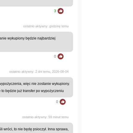
3
ostatnio aktywny: godzinę temu
tanie wykupiony będzie najbardziej
0
ostatnio aktywny: 2 dni temu, 2026-08-04
ypożyczenia, więc nie zostanie wykupiony.
 to będzie już transfer po wypożyczeniu
0
ostatnio aktywny: 59 minut temu
i wróci, to nie będę psioczył. Inna sprawa,