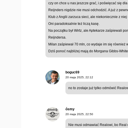
czy on chce u nas jeszcze grać, i poświęcać się dla
Reijnders nigdzie nie musi odchodzić. A już z pewn
Klub z Anglii zarzuca sieci, ale niekoniecznie z nie
Oni paradoksalnie też liczą kasę.
Na początku był Wirtz, ale Aptekarze zaśpiewali po
Reijndersa.
Milan zaśpiewał 70 mln, co wydaje im się również
Dziś ponoć najbliżej mają do Morgana Gibbs-White,
boguc69
20 maja 2025, 22:12
no to zostaje już tylko odmówić Realowi
ósmy
20 maja 2025, 22:50
Nie musi odmawiać Realowi, bo Real ma