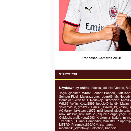
Francesco Camarda 2031!
STATYSTYKI
Użytkownicy online:
skoniu, jedunio, Voltrex, Ba
Jogin, gieemce, WK823, Zuber, Bandon, Gattuso28
Semper Fideli, Materazzone, robert66, Mr. Nobody
ziomekk7, krisss811, Redakcja, skoropian, Mieszk
Wilk87, Vol'jin, Kuczi1899, bebok40, landik, Matim,
savicevic88, groszek, Pan A. , Dawid_19, kasoli, 
ACMarek, krystian.o1979, mikj, bogiel, pipobytom, 
roox, Alessio_re6, JotaBe , Squall, Sergio, yogi197
Cykfuch, gtc5, kuna1993, Kraken_z_jeziora, mrm
Tzeentch3, Gianni Comandini, Mani1899, Superpip
M3TR0, Przemek1899ACM, sarnacm,
mechanik_kwantowy, Palpatine, KacperS