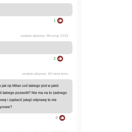
1
ostatnio aktywny: Wczoraj, 13:53
2
ostatnio aktywny: 60 minut temu
jak np Milan coś takiego jest w jakiś
ś takiego pozwolił? Nie ma na to żadnego
wę i zapłacić jakąś odprawę to nie
frycowe?
0