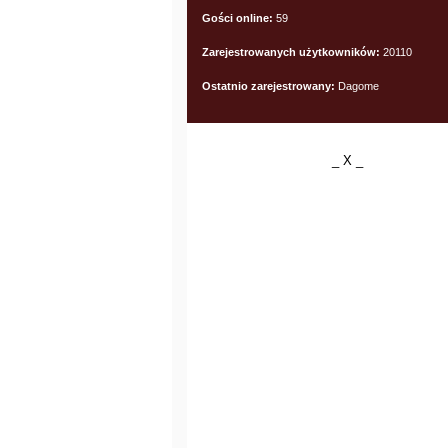
Gości online:
59
Zarejestrowanych użytkowników:
20110
Ostatnio zarejestrowany:
Dagome
_ X _