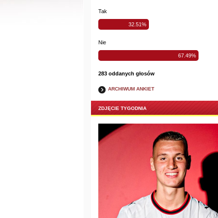
Tak
32.51%
Nie
67.49%
283 oddanych głosów
ARCHIWUM ANKIET
ZDJĘCIE TYGODNIA