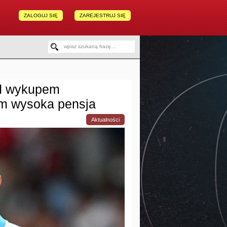
ZALOGUJ SIĘ
ZAREJESTRUJ SIĘ
ad wykupem
m wysoka pensja
Aktualności