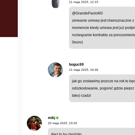
21 maja 2025, 12:15
@GrandePaoloM3
zerwanie umowy jest równoznaczne z w
momencie kiedy umowa jest już podpis
roziwązanie kontraktu za porozumieni
0euro)
boguc69
21 maja 2025, 19:36
jak go zostawimy jeszcze na rok to b
odszkodowanie, pogonić gdzie pieprz ro
tako) rzadzi
mikj
20 maja 2025, 23:33
Ależ to by chodziło