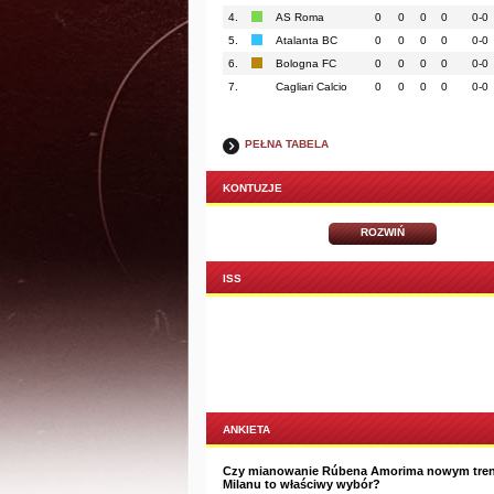
4.
AS Roma
0
0
0
0
0-0
5.
Atalanta BC
0
0
0
0
0-0
6.
Bologna FC
0
0
0
0
0-0
7.
Cagliari Calcio
0
0
0
0
0-0
PEŁNA TABELA
KONTUZJE
ROZWIŃ
ISS
ANKIETA
Czy mianowanie Rúbena Amorima nowym tre
Milanu to właściwy wybór?