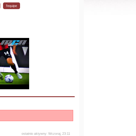
l'equipe
ostatnio aktywny: Wczoraj, 23:11