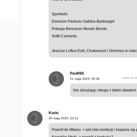
Sportiello
Emerson-Pavlovic-Gabbia-Bartesaghi
Pobega-Bennacer-Musah-Bondo
Sottil-Camarda
Jeszcze Loftus-Dzik, Chukwueze i Gimenez w rotacj
Paol085
ostatnio 
21 maja 2025, 00:30
Nie obrażając nikogo z takim składem
Kuziu
20 maja 2025, 23:12
Powrót do Milanu -> pół roku kontuzji i kopania się