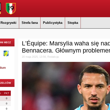
Rozgrywki
Strefa fana
Publicystyka
Stopka
L'Équipe: Marsylia waha się n
NI MECZ
Bennacera. Głównym probleme
20 maja 2025, 13:56, Redakcja
dium
RZELCÓW
i
PKT
0
0
0