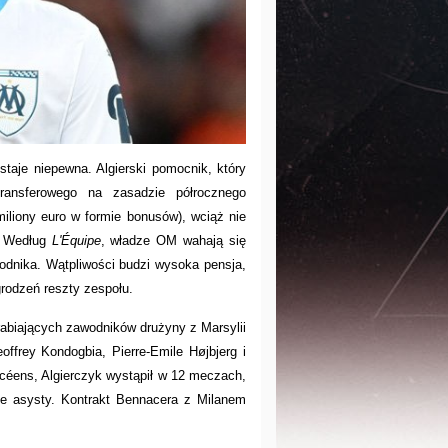
taje niepewna. Algierski pomocnik, który
ransferowego na zasadzie półrocznego
iliony euro w formie bonusów), wciąż nie
. Według
L'Équipe
, władze OM wahają się
odnika. Wątpliwości budzi wysoka pensja,
rodzeń reszty zespołu.
rabiających zawodników drużyny z Marsylii
eoffrey Kondogbia, Pierre-Emile Højbjerg i
éens, Algierczyk wystąpił w 12 meczach,
e asysty. Kontrakt Bennacera z Milanem