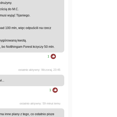
 drużyny.
ością do M.C.
j musi wyjąć Tijaniego.
nad 100 mln, więc odpuścili na rzecz
 wygórowaną kwotą.
 bo Notthingam Forest krzyczy 50 mln.
1
ostatnio aktywny: Wczoraj, 23:45
...
1
ostatnio aktywny: 59 minut temu
 inne plany z tego, co ostatnio pisze