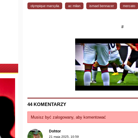
olympique marsylia
ac milan
ismael bennacer
mercato
#
44 KOMENTARZY
Musisz być zalogowany, aby komentować
Dohtor
21 maja 2025, 10:59