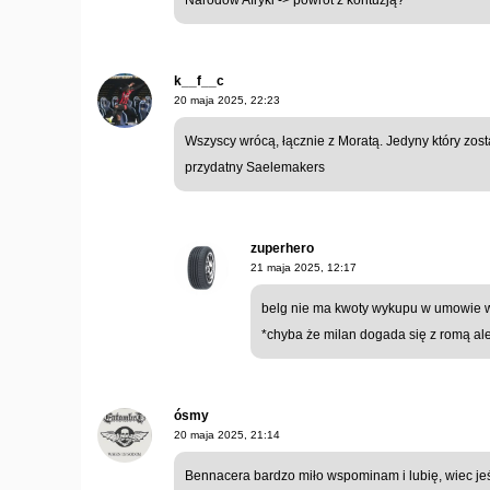
Narodów Afryki -> powrót z kontuzją?
k__f__c
20 maja 2025, 22:23
Wszyscy wrócą, łącznie z Moratą. Jedyny który zos
przydatny Saelemakers
zuperhero
21 maja 2025, 12:17
belg nie ma kwoty wykupu w umowie w
*chyba że milan dogada się z romą ale
ósmy
20 maja 2025, 21:14
Bennacera bardzo miło wspominam i lubię, wiec jeśl