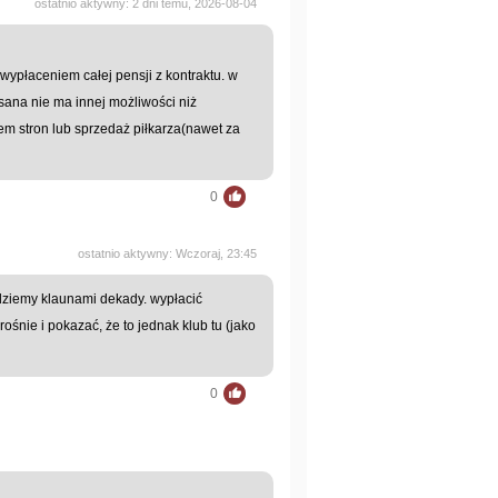
ostatnio aktywny: 2 dni temu, 2026-08-04
ypłaceniem całej pensji z kontraktu. w
ana nie ma innej możliwości niż
em stron lub sprzedaż piłkarza(nawet za
0
ostatnio aktywny: Wczoraj, 23:45
ędziemy klaunami dekady. wypłacić
śnie i pokazać, że to jednak klub tu (jako
0