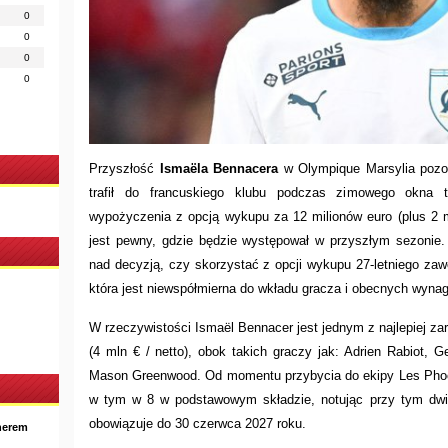
0
0
0
0
Przyszłość
Ismaëla Bennacera
w Olympique Marsylia pozos
trafił do francuskiego klubu podczas zimowego okna t
wypożyczenia z opcją wykupu za 12 milionów euro (plus 2 m
jest pewny, gdzie będzie występował w przyszłym sezonie
nad decyzją, czy skorzystać z opcji wykupu 27-letniego zaw
która jest niewspółmierna do wkładu gracza i obecnych wynag
W rzeczywistości Ismaël Bennacer jest jednym z najlepiej za
(4 mln € / netto), obok takich graczy jak: Adrien Rabiot, G
Mason Greenwood. Od momentu przybycia do ekipy Les Phoc
w tym w 8 w podstawowym składzie, notując przy tym dwi
obowiązuje do 30 czerwca 2027 roku.
nerem