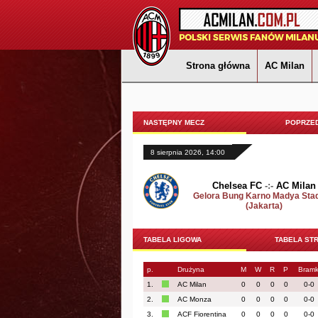
Strona główna
AC Milan
NASTĘPNY MECZ
POPRZED
8 sierpnia 2026, 14:00
Chelsea FC
-:-
AC Milan
Gelora Bung Karno Madya Sta
(Jakarta)
TABELA LIGOWA
TABELA ST
p.
Drużyna
M
W
R
P
Bramk
1.
AC Milan
0
0
0
0
0-0
2.
AC Monza
0
0
0
0
0-0
3.
ACF Fiorentina
0
0
0
0
0-0