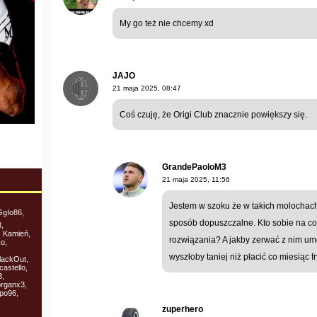
My go też nie chcemy xd
JAJO
21 maja 2025, 08:47
Coś czuję, że Origi Club znacznie powiększy się.
GrandePaoloM3
21 maja 2025, 11:56
Jestem w szoku że w takich molochach 
GgIo86,
sposób dopuszczalne. Kto sobie na co
,
, Kamień,
rozwiązania? A jakby zerwać z nim umo
o,
wyszłoby taniej niż płacić co miesiąc 
BlackOut,
castello,
3,
organx3,
po96,
zuperhero