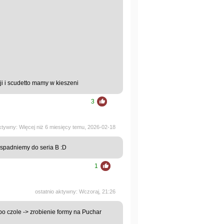
i i scudetto mamy w kieszeni
3
aktywny: Więcej niż 6 miesięcy temu, 2026-02-18
 spadniemy do seria B :D
1
ostatnio aktywny: Wczoraj, 21:26
 po czole -> zrobienie formy na Puchar