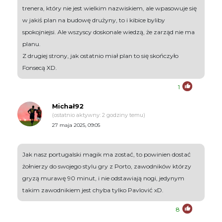
trenera, który nie jest wielkim nazwiskiem, ale wpasowuje się
w jakiś plan na budowę drużyny, to i kibice byliby
spokojniejsi. Ale wszyscy doskonale wiedzą, że zarząd nie ma
planu.
Z drugiej strony, jak ostatnio miał plan to się skończyło
Fonsecą XD.
1
Michał92
(ostatnio aktywny: 2 godziny temu)
27 maja 2025, 09:05
Jak nasz portugalski magik ma zostać, to powinien dostać
żołnierzy do swojego stylu gry z Porto, zawodników którzy
gryzą murawę 90 minut, i nie odstawiają nogi, jedynym
takim zawodnikiem jest chyba tylko Pavlović xD.
8