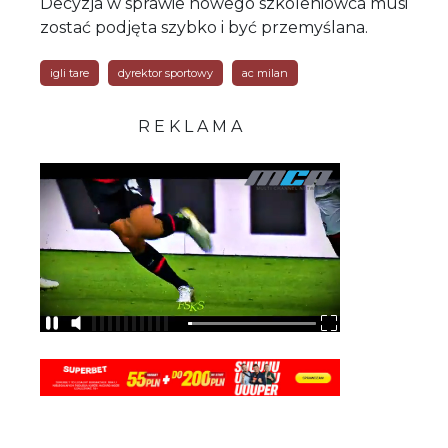
Decyzja w sprawie nowego szkoleniowca musi
zostać podjęta szybko i być przemyślana.
igli tare
dyrektor sportowy
ac milan
R E K L A M A