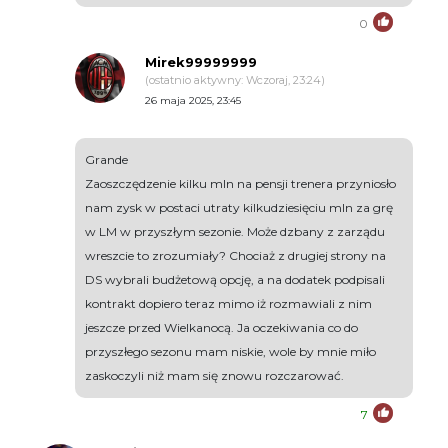
0
Mirek99999999
(ostatnio aktywny: Wczoraj, 23:24)
26 maja 2025, 23:45
Grande
Zaoszczędzenie kilku mln na pensji trenera przyniosło
nam zysk w postaci utraty kilkudziesięciu mln za grę
w LM w przyszłym sezonie. Może dzbany z zarządu
wreszcie to zrozumiały? Chociaż z drugiej strony na
DS wybrali budżetową opcję, a na dodatek podpisali
kontrakt dopiero teraz mimo iż rozmawiali z nim
jeszcze przed Wielkanocą. Ja oczekiwania co do
przyszłego sezonu mam niskie, wole by mnie miło
zaskoczyli niż mam się znowu rozczarować.
7