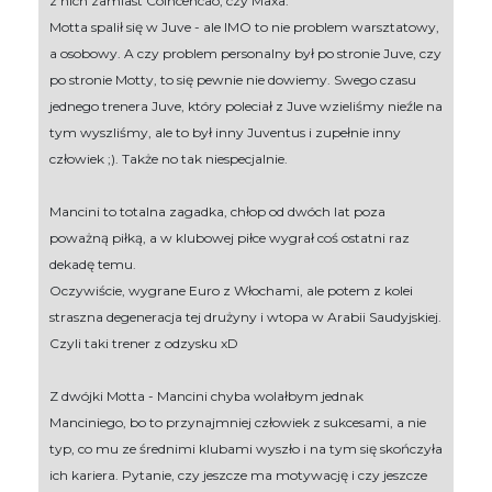
z nich zamiast Coincencao, czy Maxa.
Motta spalił się w Juve - ale IMO to nie problem warsztatowy,
a osobowy. A czy problem personalny był po stronie Juve, czy
po stronie Motty, to się pewnie nie dowiemy. Swego czasu
jednego trenera Juve, który poleciał z Juve wzieliśmy nieźle na
tym wyszliśmy, ale to był inny Juventus i zupełnie inny
człowiek ;). Także no tak niespecjalnie.
Mancini to totalna zagadka, chłop od dwóch lat poza
poważną piłką, a w klubowej piłce wygrał coś ostatni raz
dekadę temu.
Oczywiście, wygrane Euro z Włochami, ale potem z kolei
straszna degeneracja tej drużyny i wtopa w Arabii Saudyjskiej.
Czyli taki trener z odzysku xD
Z dwójki Motta - Mancini chyba wolałbym jednak
Manciniego, bo to przynajmniej człowiek z sukcesami, a nie
typ, co mu ze średnimi klubami wyszło i na tym się skończyła
ich kariera. Pytanie, czy jeszcze ma motywację i czy jeszcze