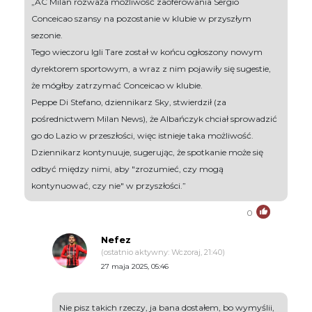
„AC Milan rozważa możliwość zaoferowania Sergio
Conceicao szansy na pozostanie w klubie w przyszłym
sezonie.
Tego wieczoru Igli Tare został w końcu ogłoszony nowym
dyrektorem sportowym, a wraz z nim pojawiły się sugestie,
że mógłby zatrzymać Conceicao w klubie.
Peppe Di Stefano, dziennikarz Sky, stwierdził (za
pośrednictwem Milan News), że Albańczyk chciał sprowadzić
go do Lazio w przeszłości, więc istnieje taka możliwość.
Dziennikarz kontynuuje, sugerując, że spotkanie może się
odbyć między nimi, aby "zrozumieć, czy mogą
kontynuować, czy nie" w przyszłości.”
0
Nefez
(ostatnio aktywny: Wczoraj, 21:40)
27 maja 2025, 05:46
Nie pisz takich rzeczy, ja bana dostałem, bo wymyślii,