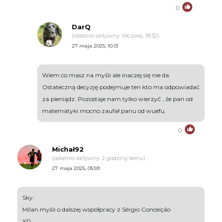
0
DarQ
(ostatnio aktywny: Wczoraj, 18:32)
27 maja 2025, 10:13
Wiem co masz na myśli ale inaczej się nie da.
Ostateczną decyzję podejmuje ten kto ma odpowiadać
za pieniądz. Pozostaje nam tylko wierzyć , że pan od
matematyki mocno zaufał panu od wuefu.
0
Michał92
(ostatnio aktywny: 2 godziny temu)
27 maja 2025, 05:59
Sky:
Milan myśli o dalszej współpracy z Sérgio Conceição
XD