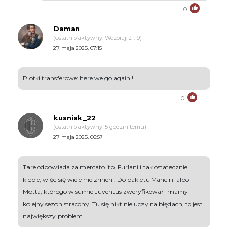
0
Daman
(ostatnio aktywny: Wczoraj, 21:19)
27 maja 2025, 07:15
Plotki transferowe: here we go again !
0
kusniak_22
(ostatnio aktywny: 5 godzin temu)
27 maja 2025, 06:57
Tare odpowiada za mercato itp. Furlani i tak ostatecznie
klepie, więc się wiele nie zmieni. Do pakietu Mancini albo
Motta, którego w sumie Juventus zweryfikował i mamy
kolejny sezon stracony. Tu się nikt nie uczy na błędach, to jest
największy problem.