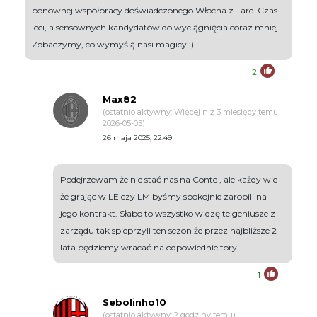
ponownej współpracy doświadczonego Włocha z Tare. Czas
leci, a sensownych kandydatów do wyciągnięcia coraz mniej.
Zobaczymy, co wymyślą nasi magicy :)
2
Max82
(ostatnio aktywny: Więcej niż 3 miesięcy temu,
2026-05-05)
26 maja 2025, 22:49
Podejrzewam że nie stać nas na Conte , ale każdy wie
że grając w LE czy LM byśmy spokojnie zarobili na
jego kontrakt. Słabo to wszystko widzę te geniusze z
zarządu tak spieprzyli ten sezon że przez najbliższe 2
lata będziemy wracać na odpowiednie tory ..
1
Sebolinho10
(ostatnio aktywny: 2 godziny temu)