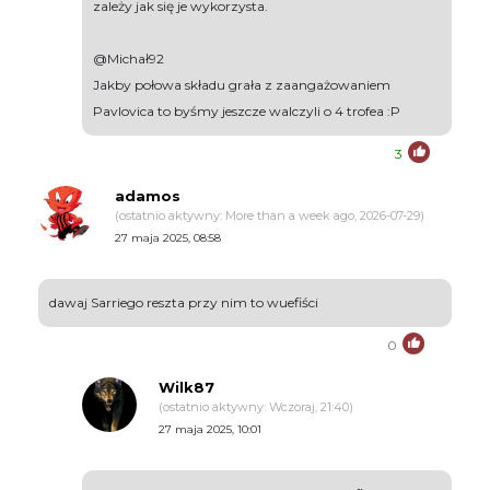
zależy jak się je wykorzysta.
@Michał92
Jakby połowa składu grała z zaangażowaniem
Pavlovica to byśmy jeszcze walczyli o 4 trofea :P
3
adamos
(ostatnio aktywny: More than a week ago, 2026-07-29)
27 maja 2025, 08:58
dawaj Sarriego reszta przy nim to wuefiści
0
Wilk87
(ostatnio aktywny: Wczoraj, 21:40)
27 maja 2025, 10:01