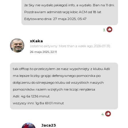
że Sky nie wydało jakiegoś info, a wydało. Ban na 11 dni.
Pozdrawiam administrację kibic ACM od 18 lat
Edytowano dnia: 27 maja 2025, 05:47
3
xKaka
(ostatnio aktywny: More than a week ago, 2026-07-31)
26 maja 2025, 22:11
tak offtop to przeliczylem ze nasz wypchnięty z klubu Adli
ma lepsze liczby grając defensywnego pomocnika po
dołączeniu do silniejszego klubu od wszystkich naszych
pomocników razem wziętych nie licząc reinjdersa
Adli: 4g 6a 1236 minut
wszyscy inni: 1g 8a 6901 minut
4
Jaca23