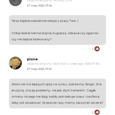
(ostatnio aktywny: Wczoraj, 23:19)
27 maja 2025, 07:42
Teraz będzie codziennie relacja z pracy Tare :)
Chłop dostał niemal stajnię Augiasza, ciekawe czy ogarnie i
czy nie będzie blokowany?
1
plone
(ostatnio aktywny: More than a week ago, 2026-07-30)
27 maja 2025, 07:41
Skoro nie ma lepszych opcji na rynku, zostawmy Sergio. Zna
drużynę, zna jej problemy, nie jest złym trenerem. Ciągłe
zmiany niczego nie dają, każdy potrzebuje czasu i zaufania,
żeby coś zbudować. Ile jeszcze razy mamy zaczynać od zera?
1