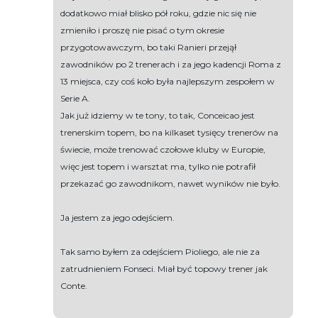
dodatkowo miał blisko pół roku, gdzie nic się nie
zmieniło i proszę nie pisać o tym okresie
przygotowawczym, bo taki Ranieri przejął
zawodników po 2 trenerach i za jego kadencji Roma z
13 miejsca, czy coś koło była najlepszym zespołem w
Serie A.
Jak już idziemy w te tony, to tak, Conceicao jest
trenerskim topem, bo na kilkaset tysięcy trenerów na
świecie, może trenować czołowe kluby w Europie,
więc jest topem i warsztat ma, tylko nie potrafił
przekazać go zawodnikom, nawet wyników nie było.
Ja jestem za jego odejściem.
Tak samo byłem za odejściem Pioliego, ale nie za
zatrudnieniem Fonseci. Miał być topowy trener jak
Conte.