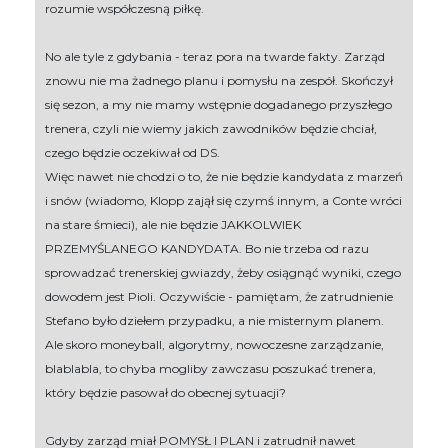
rozumie współczesną piłkę.
No ale tyle z gdybania - teraz pora na twarde fakty. Zarząd
znowu nie ma żadnego planu i pomysłu na zespół. Skończył
się sezon, a my nie mamy wstępnie dogadanego przyszłego
trenera, czyli nie wiemy jakich zawodników będzie chciał,
czego będzie oczekiwał od DS.
Więc nawet nie chodzi o to, że nie będzie kandydata z marzeń
i snów (wiadomo, Klopp zajął się czymś innym, a Conte wróci
na stare śmieci), ale nie będzie JAKKOLWIEK
PRZEMYŚLANEGO KANDYDATA. Bo nie trzeba od razu
sprowadzać trenerskiej gwiazdy, żeby osiągnąć wyniki, czego
dowodem jest Pioli. Oczywiście - pamiętam, że zatrudnienie
Stefano było dziełem przypadku, a nie misternym planem.
Ale skoro moneyball, algorytmy, nowoczesne zarządzanie,
blablabla, to chyba mogliby zawczasu poszukać trenera,
który będzie pasował do obecnej sytuacji?
Gdyby zarząd miał POMYSŁ I PLAN i zatrudnił nawet