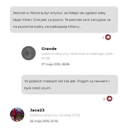
Jeszcze w Wczoraj byl artykul, ze Allegri sie zgodzil zeby
objac Milan. Dzis jest za pozno. Te pismaki sa b zanujace, sa
na poziomie kadry zarzadzajacej Milanu…
1
Grande
(ostatnio aktywny: More than a week ago, 2026-
07-28)
27 maja 2025, 06:06
W polskich mediach też tak jest. Pogoń za newsem i
byle robić szum.
2
Jaca23
(ostatnio aktywny: Wczoraj, 21:35)
26 maja 2025, 22:45