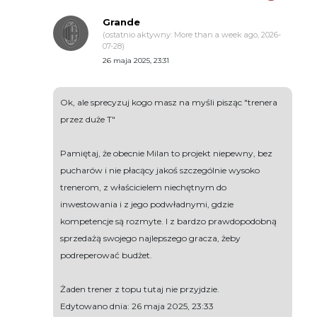
Grande
(ostatnio aktywny: More than a week ago, 2026-
07-28)
26 maja 2025, 23:31
Ok, ale sprecyzuj kogo masz na myśli pisząc "trenera
przez duże T"
Pamiętaj, że obecnie Milan to projekt niepewny, bez
pucharów i nie płacący jakoś szczególnie wysoko
trenerom, z właścicielem niechętnym do
inwestowania i z jego podwładnymi, gdzie
kompetencje są rozmyte. I z bardzo prawdopodobną
sprzedażą swojego najlepszego gracza, żeby
podreperować budżet.
Żaden trener z topu tutaj nie przyjdzie.
Edytowano dnia: 26 maja 2025, 23:33