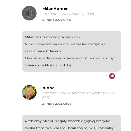
MilanHomer
(ostatnio aktywny: Wczoraj, 23:19)
27 maja 2025, 07:45
Milan za Conceicao gra wielkie G.
Nawet zwycięstwa niemal wszystkie szczęśliwe,
przepchane kolanem.
Osobiście wolę nowego trenera, choćby miał nim być
Italiano czy ktoś na podobę.
4
plone
(ostatnio aktywny: More than a week ago, 2026-
07-30)
27 maja 2025, 09:04
Problemy Milanu sięgały znacznie głębiej niż tylko
ławka trenerska. Zarząd i brak spójnej wizji rozwaliły