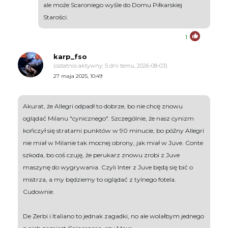
ale może Scaroniego wyśle do Domu Piłkarskiej
Starości.
1
karp_fso
(ostatnio aktywny: 5 dni temu, 2026-08-03)
27 maja 2025, 10:49
Akurat, że Allegri odpadł to dobrze, bo nie chcę znowu
oglądać Milanu "cynicznego". Szczególnie, że nasz cynizm
kończył się stratami punktów w 90 minucie, bo późny Allegri
nie miał w Milanie tak mocnej obrony, jak miał w Juve. Conte
szkoda, bo coś czuję, że perukarz znowu zrobi z Juve
maszynę do wygrywania. Czyli Inter z Juve będą się bić o
mistrza, a my będziemy to oglądać z tylnego fotela.
Cudownie.
De Zerbi i Italiano to jednak zagadki, no ale wolałbym jednego