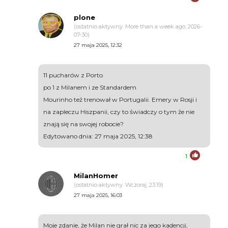
plone
(ostatnio aktywny: More than a week ago, 2026-
07-30)
27 maja 2025, 12:32
11 pucharów z Porto
po 1 z Milanem i ze Standardem
Mourinho też trenował w Portugalii. Emery w Rosji i
na zapleczu Hiszpanii, czy to świadczy o tym że nie
znają się na swojej robocie?
Edytowano dnia: 27 maja 2025, 12:38
1
MilanHomer
(ostatnio aktywny: Wczoraj, 23:19)
27 maja 2025, 16:03
Moje zdanie, że Milan nie grał nic za jego kadencji,