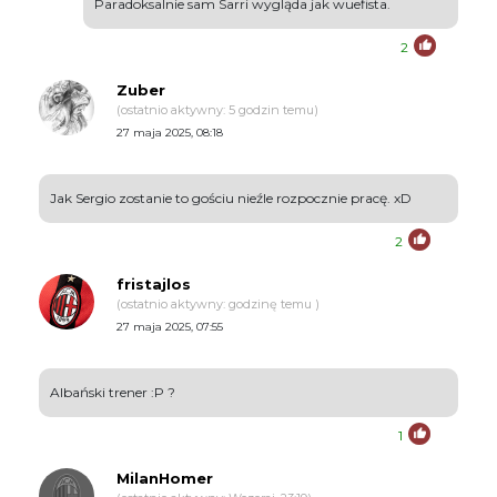
Paradoksalnie sam Sarri wygląda jak wuefista.
2
Zuber
(ostatnio aktywny: 5 godzin temu)
27 maja 2025, 08:18
Jak Sergio zostanie to gościu nieźle rozpocznie pracę. xD
2
fristajlos
(ostatnio aktywny: godzinę temu )
27 maja 2025, 07:55
Albański trener :P ?
1
MilanHomer