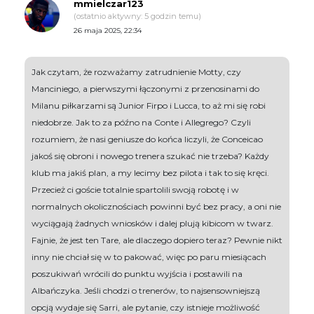
mmielczar123
(ostatnio aktywny: 5 godzin temu)
26 maja 2025, 22:34
Jak czytam, że rozważamy zatrudnienie Motty, czy
Manciniego, a pierwszymi łączonymi z przenosinami do
Milanu piłkarzami są Junior Firpo i Lucca, to aż mi się robi
niedobrze. Jak to za późno na Conte i Allegrego? Czyli
rozumiem, że nasi geniusze do końca liczyli, że Conceicao
jakoś się obroni i nowego trenera szukać nie trzeba? Każdy
klub ma jakiś plan, a my lecimy bez pilota i tak to się kręci.
Przecież ci goście totalnie spartolili swoją robotę i w
normalnych okolicznościach powinni być bez pracy, a oni nie
wyciągają żadnych wniosków i dalej plują kibicom w twarz.
Fajnie, że jest ten Tare, ale dlaczego dopiero teraz? Pewnie nikt
inny nie chciał się w to pakować, więc po paru miesiącach
poszukiwań wrócili do punktu wyjścia i postawili na
Albańczyka. Jeśli chodzi o trenerów, to najsensowniejszą
opcją wydaje się Sarri, ale pytanie, czy istnieje możliwość