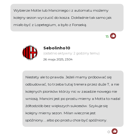
Wybierze Motte lub Manciniego i z automatu możemy
kolejny sezon wyrzucić do kosza. Dokładnie tak samo jak
miało być z Lopetegium, a było z Fonseką.
15
Sebolinho10
(ostatnio aktywny: 2 godziny temu)
26 maja 2025, 23:04
Niestety ale to prawda. Jeżeli mamy próbować się
odbudować, to trzeba tutaj trenera przez duże T, a nie
kolejnych pionków którzy nic w zasadzie nowego nie
wniosą. Mancini jest po prostu mierny a Motta to nadal
żółtodziób bez większych sukcesów. Szykuje się
kolejny mierny sezon. Milan wiecznie jest
spóźniony....albo po prostu chce być spóźniony.
0