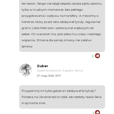
ten sezon. Sergio nie objął zespołu od początku sezonu,
tylko w trudnym momencie, bez pełnego
przygotowania i wpływu na transfery. A mówimy o
trenerze, który przez lata zdobywał tytuły, regularnie
grał w Lidze Mistrzów i pokonywał większych od
siebie. On warsztat ma, potrzeba mu czasu i realnego
wsparcia. Zmiana dla samej zmiany nie załatwi
sprawy.
2
Zuber
(ostatnio aktywny: 5 godzin temu)
27 maja 2025, 10:17
Przypomnij mi tylko gdzie on zdobywał te tytuły?
Fonseca na Ukrainie też to robił, ale niestety realia Seria
A są troche inne.
1