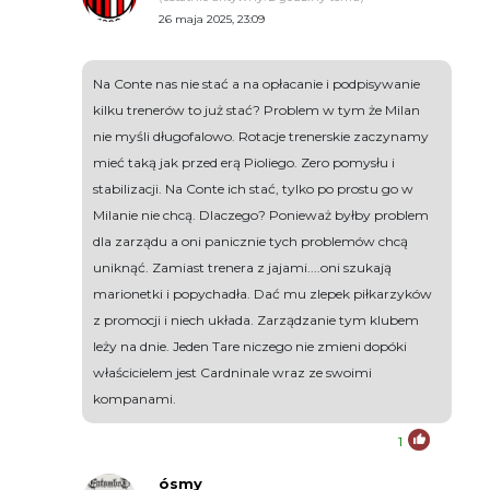
26 maja 2025, 23:09
Na Conte nas nie stać a na opłacanie i podpisywanie
kilku trenerów to już stać? Problem w tym że Milan
nie myśli długofalowo. Rotacje trenerskie zaczynamy
mieć taką jak przed erą Pioliego. Zero pomysłu i
stabilizacji. Na Conte ich stać, tylko po prostu go w
Milanie nie chcą. Dlaczego? Ponieważ byłby problem
dla zarządu a oni panicznie tych problemów chcą
uniknąć. Zamiast trenera z jajami....oni szukają
marionetki i popychadła. Dać mu zlepek piłkarzyków
z promocji i niech układa. Zarządzanie tym klubem
leży na dnie. Jeden Tare niczego nie zmieni dopóki
właścicielem jest Cardninale wraz ze swoimi
kompanami.
1
ósmy