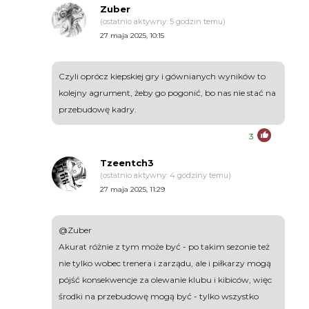
Zuber
(ostatnio aktywny: 5 godzin temu)
27 maja 2025, 10:15
Czyli oprócz kiepskiej gry i gównianych wyników to
kolejny agrument, żeby go pogonić, bo nas nie stać na
przebudowę kadry.
3
Tzeentch3
(ostatnio aktywny: 4 godziny temu)
27 maja 2025, 11:29
@Zuber
Akurat różnie z tym może być - po takim sezonie też
nie tylko wobec trenera i zarządu, ale i piłkarzy mogą
pójść konsekwencje za olewanie klubu i kibiców, więc
środki na przebudowę mogą być - tylko wszystko