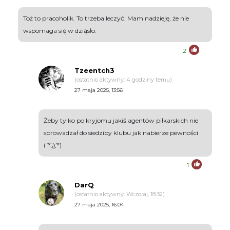
Toż to pracoholik. To trzeba leczyć. Mam nadzieję, że nie
wspomaga się w dziąsło.
2
Tzeentch3
(ostatnio aktywny: 4 godziny temu)
27 maja 2025, 13:56
Żeby tylko po kryjomu jakiś agentów piłkarskich nie
sprowadzał do siedziby klubu jak nabierze pewności
( ͡° ͜ʖ ͡°)
1
DarQ
(ostatnio aktywny: Wczoraj, 18:32)
27 maja 2025, 16:04