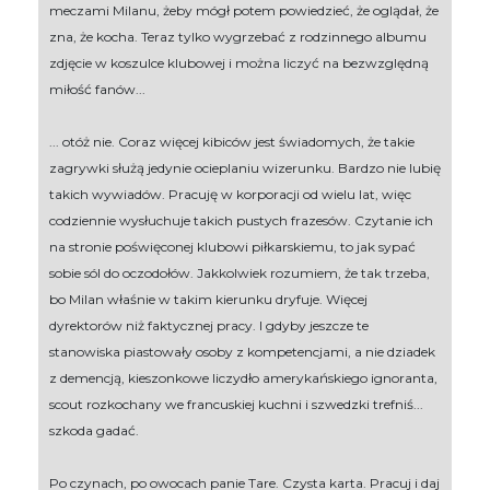
meczami Milanu, żeby mógł potem powiedzieć, że oglądał, że
zna, że kocha. Teraz tylko wygrzebać z rodzinnego albumu
zdjęcie w koszulce klubowej i można liczyć na bezwzględną
miłość fanów...
... otóż nie. Coraz więcej kibiców jest świadomych, że takie
zagrywki służą jedynie ocieplaniu wizerunku. Bardzo nie lubię
takich wywiadów. Pracuję w korporacji od wielu lat, więc
codziennie wysłuchuje takich pustych frazesów. Czytanie ich
na stronie poświęconej klubowi piłkarskiemu, to jak sypać
sobie sól do oczodołów. Jakkolwiek rozumiem, że tak trzeba,
bo Milan właśnie w takim kierunku dryfuje. Więcej
dyrektorów niż faktycznej pracy. I gdyby jeszcze te
stanowiska piastowały osoby z kompetencjami, a nie dziadek
z demencją, kieszonkowe liczydło amerykańskiego ignoranta,
scout rozkochany we francuskiej kuchni i szwedzki trefniś...
szkoda gadać.
Po czynach, po owocach panie Tare. Czysta karta. Pracuj i daj