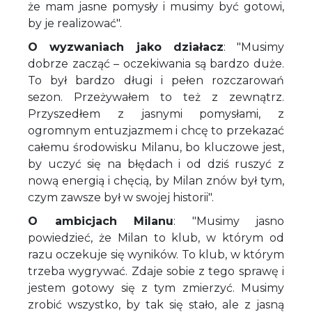
że mam jasne pomysły i musimy być gotowi,
by je realizować".
O wyzwaniach jako działacz
: "Musimy
dobrze zacząć – oczekiwania są bardzo duże.
To był bardzo długi i pełen rozczarowań
sezon. Przeżywałem to też z zewnątrz.
Przyszedłem z jasnymi pomysłami, z
ogromnym entuzjazmem i chcę to przekazać
całemu środowisku Milanu, bo kluczowe jest,
by uczyć się na błędach i od dziś ruszyć z
nową energią i chęcią, by Milan znów był tym,
czym zawsze był w swojej historii".
O ambicjach Milanu
: "Musimy jasno
powiedzieć, że Milan to klub, w którym od
razu oczekuje się wyników. To klub, w którym
trzeba wygrywać. Zdaje sobie z tego sprawę i
jestem gotowy się z tym zmierzyć. Musimy
zrobić wszystko, by tak się stało, ale z jasną