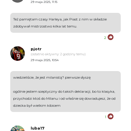
29 maja 2025, 11:15
Też pamiętam czasy Harleya, jak Piast z nim w składzie
zdobywał mistrzostwo kilka lat temu.
2
pjotr
(ostatnio aktywny: 2 godziny temu)
29 maja 2025, 10:54
wiedzieliście, że jest milanistą? pierwsze słyszę
ogólnie jestem sceptyczny do takich deklaracji, bo to klasyka,
przychodzi ktoś do Milanu i od właśnie się dowiadujesz, że od
dziecka był wielkim kibicem
1
luba17