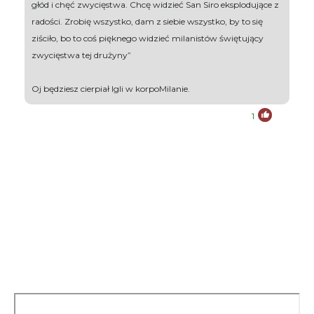
głód i chęć zwycięstwa. Chcę widzieć San Siro eksplodujące z
radości. Zrobię wszystko, dam z siebie wszystko, by to się
ziściło, bo to coś pięknego widzieć milanistów świętujący
zwycięstwa tej drużyny”
Oj będziesz cierpiał Igli w korpoMilanie.
1