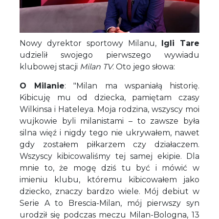
Nowy dyrektor sportowy Milanu,
Igli Tare
udzielił swojego pierwszego wywiadu
klubowej stacji
Milan TV
. Oto jego słowa:
O Milanie
: "Milan ma wspaniałą historię.
Kibicuję mu od dziecka, pamiętam czasy
Wilkinsa i Hateleya. Moja rodzina, wszyscy moi
wujkowie byli milanistami – to zawsze była
silna więź i nigdy tego nie ukrywałem, nawet
gdy zostałem piłkarzem czy działaczem.
Wszyscy kibicowaliśmy tej samej ekipie. Dla
mnie to, że mogę dziś tu być i mówić w
imieniu klubu, któremu kibicowałem jako
dziecko, znaczy bardzo wiele. Mój debiut w
Serie A to Brescia-Milan, mój pierwszy syn
urodził się podczas meczu Milan-Bologna, 13