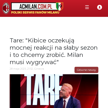
☰
Tare: "Kibice oczekują
mocnej reakcji na słaby sezon
i to chcemy zrobić. Milan
musi wygrywać"
28 maja 2025, 21:52, Ginevra
Główne newsy