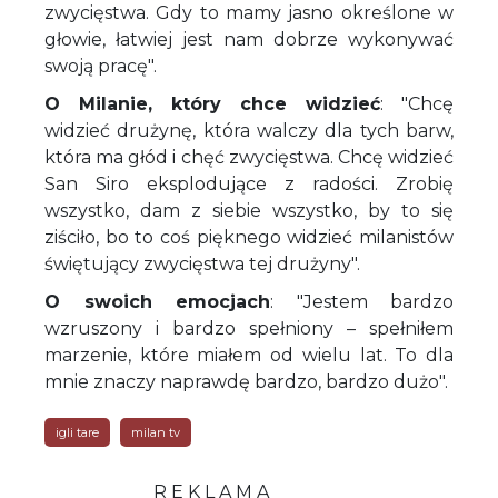
zwycięstwa. Gdy to mamy jasno określone w
głowie, łatwiej jest nam dobrze wykonywać
swoją pracę".
O Milanie, który chce widzieć
: "Chcę
widzieć drużynę, która walczy dla tych barw,
która ma głód i chęć zwycięstwa. Chcę widzieć
San Siro eksplodujące z radości. Zrobię
wszystko, dam z siebie wszystko, by to się
ziściło, bo to coś pięknego widzieć milanistów
świętujący zwycięstwa tej drużyny".
O swoich emocjach
: "Jestem bardzo
wzruszony i bardzo spełniony – spełniłem
marzenie, które miałem od wielu lat. To dla
mnie znaczy naprawdę bardzo, bardzo dużo".
igli tare
milan tv
R E K L A M A