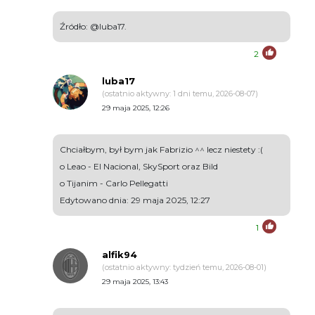
Źródło: @luba17.
2
luba17
(ostatnio aktywny: 1 dni temu, 2026-08-07)
29 maja 2025, 12:26
Chciałbym, był bym jak Fabrizio ^^ lecz niestety :(
o Leao - El Nacional, SkySport oraz Bild
o Tijanim - Carlo Pellegatti
Edytowano dnia: 29 maja 2025, 12:27
1
alfik94
(ostatnio aktywny: tydzień temu, 2026-08-01)
29 maja 2025, 13:43