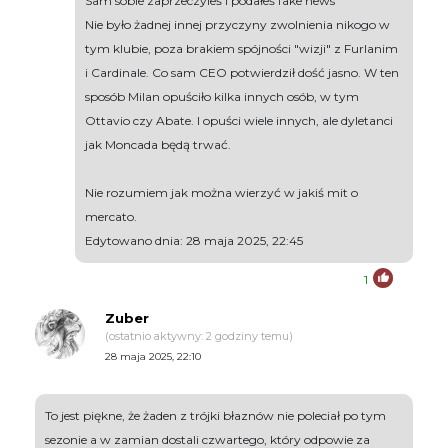
Sam sobie zaprzeczyleś i podałeś fake news
Nie było żadnej innej przyczyny zwolnienia nikogo w
tym klubie, poza brakiem spójności "wizji" z Furlanim
i Cardinale. Co sam CEO potwierdził dość jasno. W ten
sposób Milan opuściło kilka innych osób, w tym
Ottavio czy Abate. I opuści wiele innych, ale dyletanci
jak Moncada będą trwać.
Nie rozumiem jak można wierzyć w jakiś mit o
mercato.
Edytowano dnia: 28 maja 2025, 22:45
1
Zuber
(ostatnio aktywny: 2 godziny temu)
28 maja 2025, 22:10
To jest piękne, że żaden z trójki błaznów nie poleciał po tym
sezonie a w zamian dostali czwartego, który odpowie za