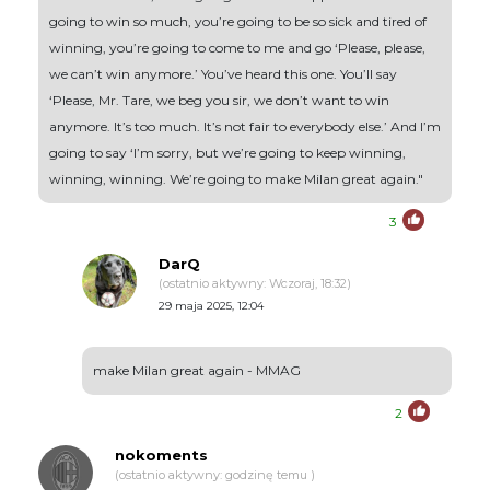
going to win so much, you’re going to be so sick and tired of
winning, you’re going to come to me and go ‘Please, please,
we can’t win anymore.’ You’ve heard this one. You’ll say
‘Please, Mr. Tare, we beg you sir, we don’t want to win
anymore. It’s too much. It’s not fair to everybody else.’ And I’m
going to say ‘I’m sorry, but we’re going to keep winning,
winning, winning. We’re going to make Milan great again."
3
DarQ
(ostatnio aktywny: Wczoraj, 18:32)
29 maja 2025, 12:04
make Milan great again - MMAG
2
nokoments
(ostatnio aktywny: godzinę temu )