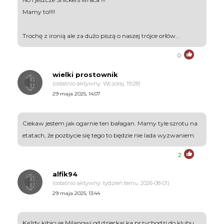
Mamy to!!!!
Trochę z ironią ale za dużo piszą o naszej trójce orłów...
0
wielki prostownik
(ostatnio aktywny: Wczoraj, 19:28)
29 maja 2025, 14:07
Ciekaw jestem jak ogarnie ten bałagan. Mamy tyle szrotu na
etatach, że pozbycie się tego to będzie nie lada wyzwaniem.
2
alfik94
(ostatnio aktywny: tydzień temu, 2026-08-01)
29 maja 2025, 13:44
Każdy kibicuje Milanowi od dzieckaj ka przychodzi do klubu