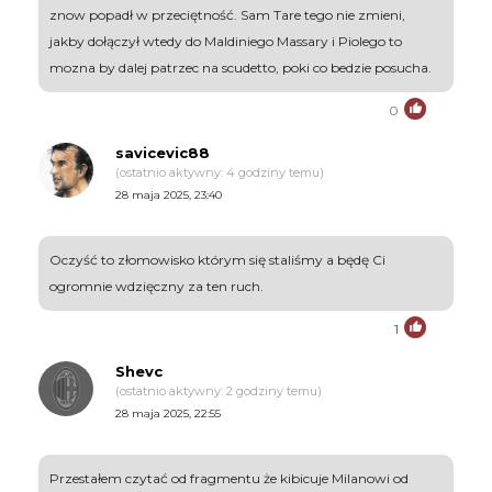
znow popadł w przeciętność. Sam Tare tego nie zmieni,
jakby dołączył wtedy do Maldiniego Massary i Piolego to
mozna by dalej patrzec na scudetto, poki co bedzie posucha.
0
savicevic88
(ostatnio aktywny: 4 godziny temu)
28 maja 2025, 23:40
Oczyść to złomowisko którym się staliśmy a będę Ci
ogromnie wdzięczny za ten ruch.
1
Shevc
(ostatnio aktywny: 2 godziny temu)
28 maja 2025, 22:55
Przestałem czytać od fragmentu że kibicuje Milanowi od