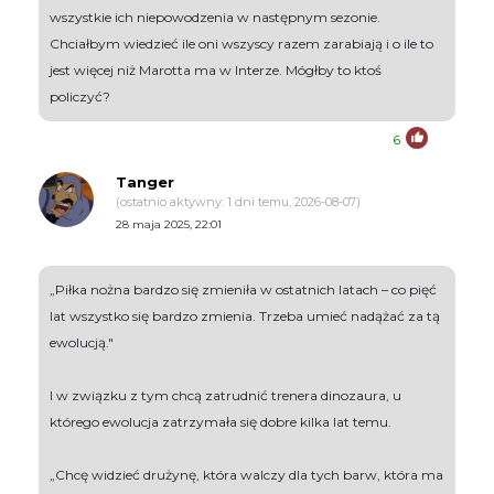
wszystkie ich niepowodzenia w następnym sezonie.
Chciałbym wiedzieć ile oni wszyscy razem zarabiają i o ile to
jest więcej niż Marotta ma w Interze. Mógłby to ktoś
policzyć?
6
Tanger
(ostatnio aktywny: 1 dni temu, 2026-08-07)
28 maja 2025, 22:01
„Piłka nożna bardzo się zmieniła w ostatnich latach – co pięć
lat wszystko się bardzo zmienia. Trzeba umieć nadążać za tą
ewolucją."
I w związku z tym chcą zatrudnić trenera dinozaura, u
którego ewolucja zatrzymała się dobre kilka lat temu.
„Chcę widzieć drużynę, która walczy dla tych barw, która ma