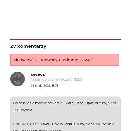
27 komentarzy
Musisz być zalogowany, aby komentować
cereus
(ostatnio aktywny: Wczoraj, 15:52)
29 maja 2025, 18:38
No to będzie mocne otwarcie - Rafa, Theo, Tijani out za jakieś
250 baniek.
Chukwu, Czaki, Baku, Hokus, Pokus in za jakieś 100 baniek.
No i jeszcze Snickers wraca !!!