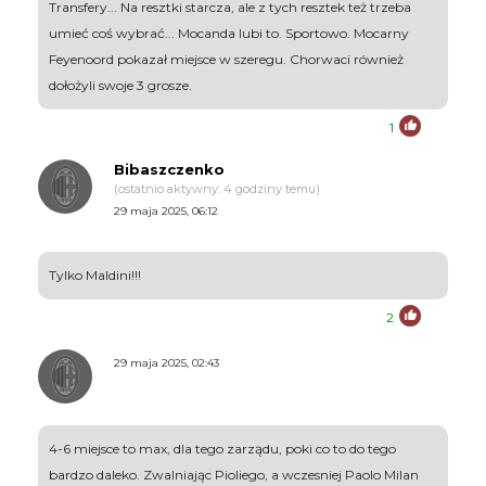
Transfery... Na resztki starcza, ale z tych resztek też trzeba
umieć coś wybrać... Mocanda lubi to. Sportowo. Mocarny
Feyenoord pokazał miejsce w szeregu. Chorwaci również
dołożyli swoje 3 grosze.
1
Bibaszczenko
(ostatnio aktywny: 4 godziny temu)
29 maja 2025, 06:12
Tylko Maldini!!!
2
29 maja 2025, 02:43
4-6 miejsce to max, dla tego zarządu, poki co to do tego
bardzo daleko. Zwalniając Pioliego, a wczesniej Paolo Milan