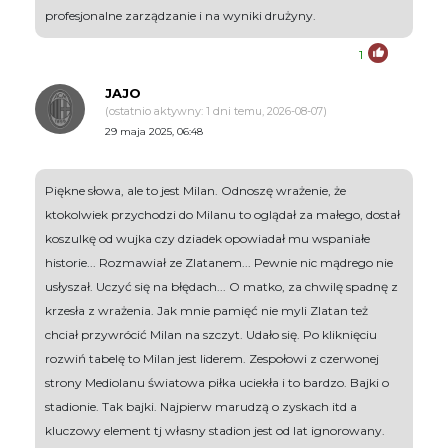
profesjonalne zarządzanie i na wyniki drużyny.
1
JAJO
(ostatnio aktywny: 1 dni temu, 2026-08-07)
29 maja 2025, 06:48
Piękne słowa, ale to jest Milan. Odnoszę wrażenie, że
ktokolwiek przychodzi do Milanu to oglądał za małego, dostał
koszulkę od wujka czy dziadek opowiadał mu wspaniałe
historie... Rozmawiał ze Zlatanem... Pewnie nic mądrego nie
usłyszał. Uczyć się na błędach... O matko, za chwilę spadnę z
krzesła z wrażenia. Jak mnie pamięć nie myli Zlatan też
chciał przywrócić Milan na szczyt. Udało się. Po kliknięciu
rozwiń tabelę to Milan jest liderem. Zespołowi z czerwonej
strony Mediolanu światowa piłka uciekła i to bardzo. Bajki o
stadionie. Tak bajki. Najpierw marudzą o zyskach itd a
kluczowy element tj własny stadion jest od lat ignorowany.