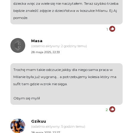
dziecka więc za wiele się nie naczytałem. Teraz szybko trzeba
będzie znaleźć zdjęcie z dzieciństwa w koszulce Milanu. Ej Aj
pomoże.
1
Masa
(ostatnio aktywny: 2 godziny temu)
28 maja 2025, 22:33
Trochę mam takie odczucie jakby dla niego sama praca w
Milanie była już wygraną… a potrzebujemy kolesia który ma
sufit tam gdzie wzrok nie sięga.
Obym się mylił
2
Gzikuu
(ostatnio aktywny: 5 godzin temu)
28 maja 2025, 22:27