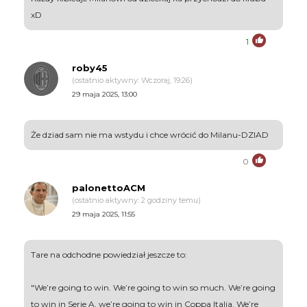
xD
1
roby45
(ostatnio aktywny: Wczoraj, 19:26)
29 maja 2025, 13:00
Że dziad sam nie ma wstydu i chce wrócić do Milanu-DZIAD
0
palonettoACM
(ostatnio aktywny: 2 godziny temu)
29 maja 2025, 11:55
Tare na odchodne powiedział jeszcze to:
"We’re going to win. We’re going to win so much. We’re going
to win in Serie A, we’re going to win in Coppa Italia. We’re