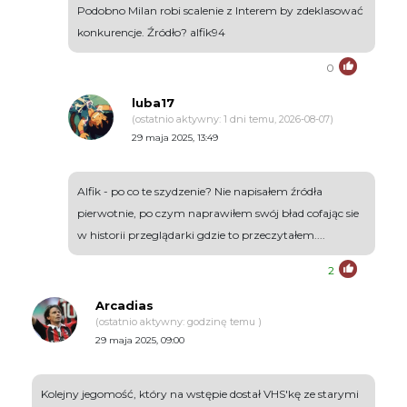
Podobno Milan robi scalenie z Interem by zdeklasować
konkurencje. Źródło? alfik94
0
luba17
(ostatnio aktywny: 1 dni temu, 2026-08-07)
29 maja 2025, 13:49
Alfik - po co te szydzenie? Nie napisałem źródła
pierwotnie, po czym naprawiłem swój bład cofając sie
w historii przeglądarki gdzie to przeczytałem....
2
Arcadias
(ostatnio aktywny: godzinę temu )
29 maja 2025, 09:00
Kolejny jegomość, który na wstępie dostał VHS'kę ze starymi