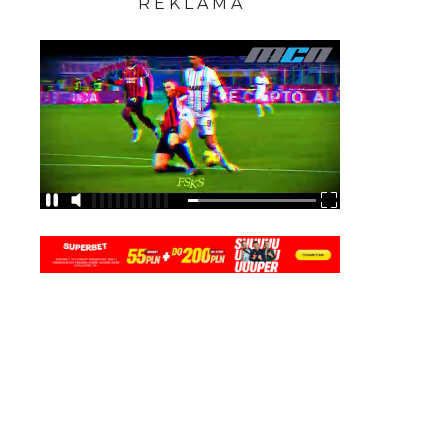
R E K L A M A