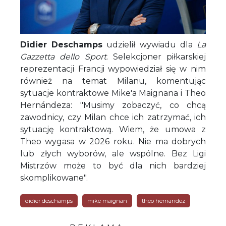
Didier Deschamps
udzielił wywiadu dla
La
Gazzetta dello Sport
. Selekcjoner piłkarskiej
reprezentacji Francji wypowiedział się w nim
również na temat Milanu, komentując
sytuacje kontraktowe Mike'a Maignana i Theo
Hernándeza: "Musimy zobaczyć, co chcą
zawodnicy, czy Milan chce ich zatrzymać, ich
sytuację kontraktową. Wiem, że umowa z
Theo wygasa w 2026 roku. Nie ma dobrych
lub złych wyborów, ale wspólne. Bez Ligi
Mistrzów może to być dla nich bardziej
skomplikowane".
didier deschamps
mike maignan
theo hernandez