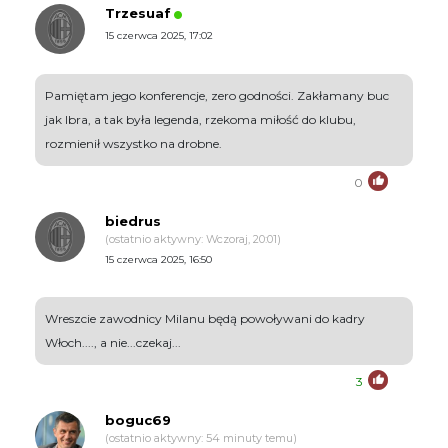
Trzesuaf
15 czerwca 2025, 17:02
Pamiętam jego konferencje, zero godności. Zakłamany buc
jak Ibra, a tak była legenda, rzekoma miłość do klubu,
rozmienił wszystko na drobne.
0
biedrus
(ostatnio aktywny: Wczoraj, 20:01)
15 czerwca 2025, 16:50
Wreszcie zawodnicy Milanu będą powoływani do kadry
Włoch...., a nie...czekaj...
3
boguc69
(ostatnio aktywny: 54 minuty temu)