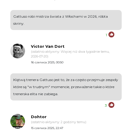
Gattuso robi mistrza świata z Włochami w 2026, róbta
skriny.
1
Victor Van Dort
(ostatnio aktywny: Więcej niż dwa tygodnie temu,
2026-07-20)
16 czerwca 2025, 00:50
Klątwą trenera Gattuso jest to, że za często przejmuje zespoły
które są "w trudnym" momencie, przeważenie takie o które
trenerska elita nie zabiega.
3
Dohtor
(ostatnio aktywny: 2 godziny temu)
15 czerwca 2025, 22:47