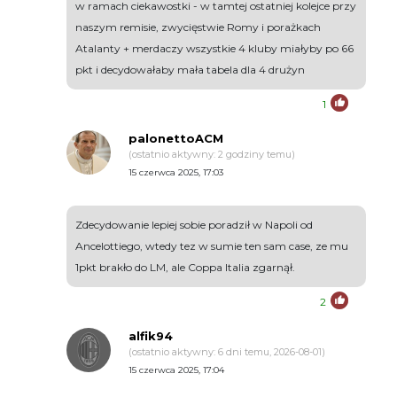
w ramach ciekawostki - w tamtej ostatniej kolejce przy
naszym remisie, zwycięstwie Romy i porażkach
Atalanty + merdaczy wszystkie 4 kluby miałyby po 66
pkt i decydowałaby mała tabela dla 4 drużyn
1
palonettoACM
(ostatnio aktywny: 2 godziny temu)
15 czerwca 2025, 17:03
Zdecydowanie lepiej sobie poradził w Napoli od
Ancelottiego, wtedy tez w sumie ten sam case, ze mu
1pkt brakło do LM, ale Coppa Italia zgarnął.
2
alfik94
(ostatnio aktywny: 6 dni temu, 2026-08-01)
15 czerwca 2025, 17:04