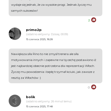
wydaje się jednak, że za wysokie progi. Jednak życzę mu
samych sukcesów!
2
primo2p
(ostatnio aktywny: Dzisiaj, 00:09)
15 czerwca 2025, 18:28
Nawiększa siła Rino to nie zmysł trenera ale siła
motywowania innych i zapewne na tą cechę postawiono iż
jest najbardziej obecnie potrzebna dla reprezentacji Włoch.
Życzę mu powodzenia i będę trzymał kciuki, jak zawsze z
resztą za Włochów :)
0
bolik
(ostatnio aktywny: 26 minut temu)
15 czerwca 2025, 17:48