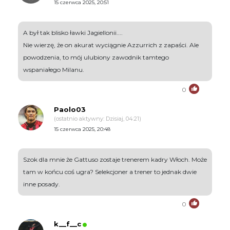
15 czerwca 2025, 20:51
A był tak blisko ławki Jagiellonii....
Nie wierzę, że on akurat wyciągnie Azzurrich z zapaści. Ale
powodzenia, to mój ulubiony zawodnik tamtego
wspaniałego Milanu.
0
Paolo03
(ostatnio aktywny: Dzisiaj, 04:21)
15 czerwca 2025, 20:48
Szok dla mnie że Gattuso zostaje trenerem kadry Włoch. Może
tam w końcu coś ugra? Selekcjoner a trener to jednak dwie
inne posady.
0
k__f__c