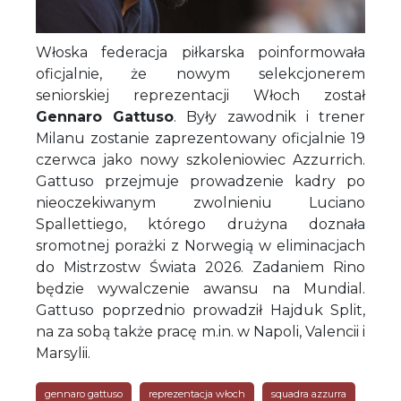
Włoska federacja piłkarska poinformowała
oficjalnie, że nowym selekcjonerem
seniorskiej reprezentacji Włoch został
Gennaro Gattuso
. Były zawodnik i trener
Milanu zostanie zaprezentowany oficjalnie 19
czerwca jako nowy szkoleniowiec Azzurrich.
Gattuso przejmuje prowadzenie kadry po
nieoczekiwanym zwolnieniu Luciano
Spallettiego, którego drużyna doznała
sromotnej porażki z Norwegią w eliminacjach
do Mistrzostw Świata 2026. Zadaniem Rino
będzie wywalczenie awansu na Mundial.
Gattuso poprzednio prowadził Hajduk Split,
na za sobą także pracę m.in. w Napoli, Valencii i
Marsylii.
gennaro gattuso
reprezentacja włoch
squadra azzurra