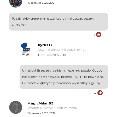
15 czerwca 2025, 20:21
To tak jakby trenerem naszej kadry miał zostać Leszek
Ojrzyński
0
hyrus13
(ostatnio aktywny: 5 godzin temu)
15 czerwca 2025, 21:10
U nas był Brzeczek i całkiem nieźle mu poszło. Gdyby
nie błazen na stanowisku prezesa PZPN, to pewnie na
Euro bez większych problemów wyszedłby z grupy.
4
MagicMilan83
(ostatnio aktywny: 4 godziny temu)
15 czerwca 2025, 19:37