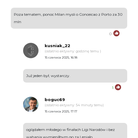
Poza tematem, ponoc Milan mysli o Conceicao z Porto za 30
mln
0
kusniak_22
(ostatnio aktywny: godzinę temu )
15 czerwca 2025, 16:18
Już jeden był, wystarczy.
1
boguc69
(ostatnio aktywny: 54 minuty temu)
15 czerwca 2025, 17:17
oglądałem młodego w finałach Ligi Narodów i bez
wahania wymieniłbym go za Leniało