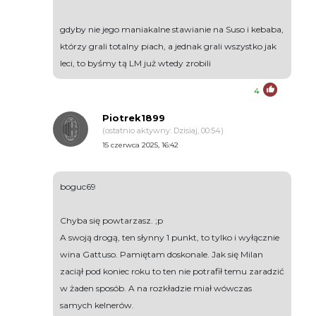
gdyby nie jego maniakalne stawianie na Suso i kebaba,
którzy grali totalny piach, a jednak grali wszystko jak
leci, to byśmy tą LM już wtedy zrobili
4
Piotrek1899
(ostatnio aktywny: Dzisiaj, 00:54)
15 czerwca 2025, 16:42
boguc69
Chyba się powtarzasz. ;p
A swoją drogą, ten słynny 1 punkt, to tylko i wyłącznie
wina Gattuso. Pamiętam doskonale. Jak się Milan
zaciął pod koniec roku to ten nie potrafił temu zaradzić
w żaden sposób. A na rozkładzie miał wówczas
samych kelnerów.