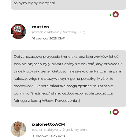
to bym nigdy nie zgadł...
1
matten
(ostatnio aktywny: Wczoraj, 10:13)
16 czerwca 2025, 08:41
Dotychczasowa przygoda trenerska bez fajerwerków (choć
pewnie niejeden były piłkarz dałby się pokroić, aby prowadzić
takie kluby jak trener Gattuso), ale selekcjonerka to inna para
kaloszy, więc nie skazywałbym go na porażkę. Myślę, że
osobowość i kariera piłkarska mogą zjednać mu szatnię i
pomimo "średniego" stanu osobowego, zdoła zrobić coś
fajnego z kadrą Włoch. Powodzenia :)
1
palonettoACM
(ostatnio aktywny: 2 godziny temu)
16 czerwca 2025, 02:26