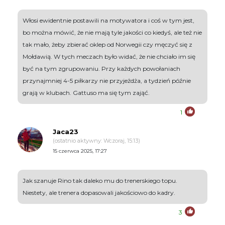
Włosi ewidentnie postawili na motywatora i coś w tym jest,
bo można mówić, że nie mają tyle jakości co kiedyś, ale też nie
tak mało, żeby zbierać oklep od Norwegii czy męczyć się z
Mołdawią. W tych meczach było widać, że nie chciało im się
być na tym zgrupowaniu. Przy każdych powołaniach
przynajmniej 4-5 piłkarzy nie przyjeżdża, a tydzień późnie
grają w klubach. Gattuso ma się tym zająć.
1
Jaca23
(ostatnio aktywny: Wczoraj, 15:13)
15 czerwca 2025, 17:27
Jak szanuje Rino tak daleko mu do trenerskiego topu.
Niestety, ale trenera dopasowali jakościowo do kadry.
3