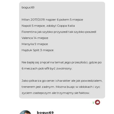
boguc69
Milan 2017/2019 najpier 6 potem 5 miejsce
Napoli 5 miejsce, zdobyl Coppa Italia
Fiorentina jak szybko przyszedl tak szybko poszedl
Valenca 14 miejsce
Marsylia 9 miejsce
Hajduk Split 3 miejsce
Nie będę się znęcał na temat jego przeszłości, gdzie po
6 meczach potrafił być zwolniony.
Jako pilkarza go cenie i charakter ale jak powiedzialem,
trenerem jest zadnym. Mozna buajc w oblokach i zyc
zyciem zastepczym ale trzymajmy sie faktow.
1
boguc69