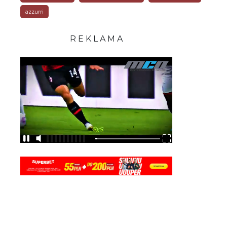
azzurri
R E K L A M A