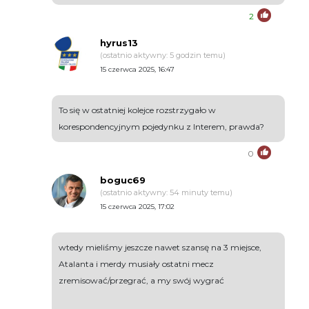
2
hyrus13
(ostatnio aktywny: 5 godzin temu)
15 czerwca 2025, 16:47
To się w ostatniej kolejce rozstrzygało w
korespondencyjnym pojedynku z Interem, prawda?
0
boguc69
(ostatnio aktywny: 54 minuty temu)
15 czerwca 2025, 17:02
wtedy mieliśmy jeszcze nawet szansę na 3 miejsce,
Atalanta i merdy musiały ostatni mecz
zremisować/przegrać, a my swój wygrać