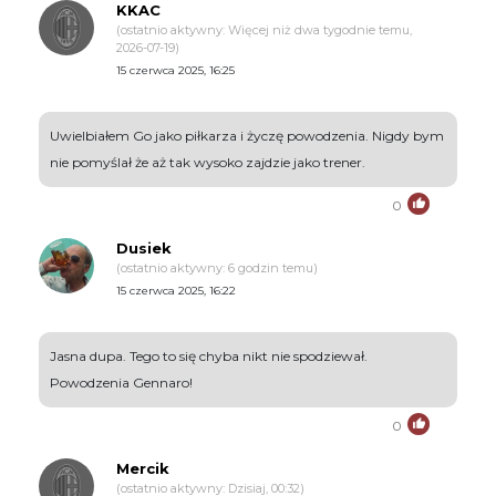
KKAC
(ostatnio aktywny: Więcej niż dwa tygodnie temu,
2026-07-19)
15 czerwca 2025, 16:25
Uwielbiałem Go jako piłkarza i życzę powodzenia. Nigdy bym
nie pomyślał że aż tak wysoko zajdzie jako trener.
0
Dusiek
(ostatnio aktywny: 6 godzin temu)
15 czerwca 2025, 16:22
Jasna dupa. Tego to się chyba nikt nie spodziewał.
Powodzenia Gennaro!
0
Mercik
(ostatnio aktywny: Dzisiaj, 00:32)