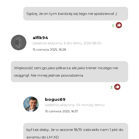
Sądzę, że on tym bardziej się tego nie spodziewał ;)
5
alfik94
(ostatnio aktywny: 6 dni temu, 2026-08-01)
15 czerwca 2025, 16:28
Większość ceni go jako piłkarza ale jako trener niczego nie
osiągnął. Nie mniej jednak powodzenia.
3
boguc69
(ostatnio aktywny: 54 minuty temu)
15 czerwca 2025, 16:37
był tak słaby, że w sezonie 18/19 zabrakło nam 1 pkt do
awansu do LM XD