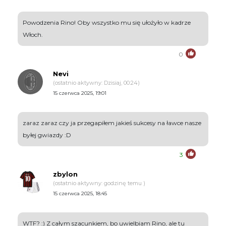
Powodzenia Rino! Oby wszystko mu się ułożyło w kadrze
Włoch.
0
Nevi
(ostatnio aktywny: Dzisiaj, 00:24)
15 czerwca 2025, 19:01
zaraz zaraz czy ja przegapiłem jakieś sukcesy na ławce nasze
byłej gwiazdy :D
3
zbylon
(ostatnio aktywny: godzinę temu )
15 czerwca 2025, 18:45
WTF? :) Z całym szacunkiem, bo uwielbiam Rino, ale tu