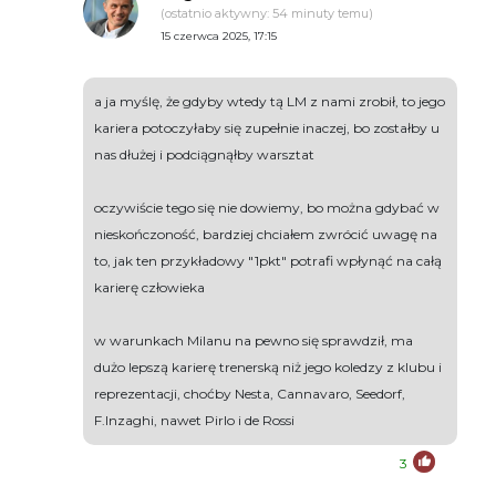
(ostatnio aktywny: 54 minuty temu)
15 czerwca 2025, 17:15
a ja myślę, że gdyby wtedy tą LM z nami zrobił, to jego
kariera potoczyłaby się zupełnie inaczej, bo zostałby u
nas dłużej i podciągnąłby warsztat
oczywiście tego się nie dowiemy, bo można gdybać w
nieskończoność, bardziej chciałem zwrócić uwagę na
to, jak ten przykładowy "1pkt" potrafi wpłynąć na całą
karierę człowieka
w warunkach Milanu na pewno się sprawdził, ma
dużo lepszą karierę trenerską niż jego koledzy z klubu i
reprezentacji, choćby Nesta, Cannavaro, Seedorf,
F.Inzaghi, nawet Pirlo i de Rossi
3