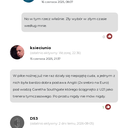
16 czerwca 2025, 08:07
No w tym rzecz właśnie. Zły wybór w złym czasie
według mnie.
0
ksieciunio
(ostatnio aktywny: Wczoraj, 22:36)
15 czerwca 2025, 21:37
W piłce nożnej już nie raz działy się niepojętę cuda, a jednym z
nich była bardzo dobra postawa Anglii (2x srebro na Euro)
pod wodzą Garetha Southgate którego ściągnięto z U21 jako
trenera tymczasowego. Po prostu nigdy nie mów nigdy.
1
D53
(ostatnio aktywny: 2 dni temu, 2026-08-05)