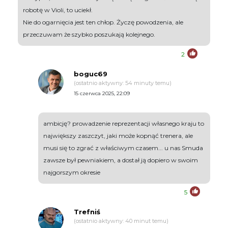
robotę w Violi, to uciekł.
Nie do ogarnięcia jest ten chłop. Życzę powodzenia, ale
przeczuwam że szybko poszukają kolejnego.
2
boguc69
(ostatnio aktywny: 54 minuty temu)
15 czerwca 2025, 22:09
ambicję? prowadzenie reprezentacji własnego kraju to
największy zaszczyt, jaki może kopnąć trenera, ale
musi się to zgrać z właściwym czasem... u nas Smuda
zawsze był pewniakiem, a dostał ją dopiero w swoim
najgorszym okresie
5
Trefniś
(ostatnio aktywny: 40 minut temu)