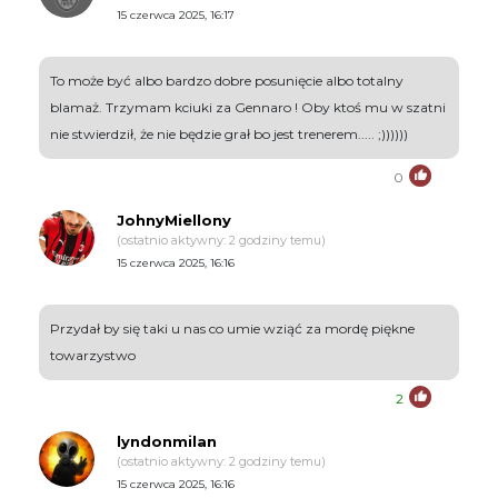
15 czerwca 2025, 16:17
To może być albo bardzo dobre posunięcie albo totalny
blamaż. Trzymam kciuki za Gennaro ! Oby ktoś mu w szatni
nie stwierdził, że nie będzie grał bo jest trenerem..... ;))))))
0
JohnyMiellony
(ostatnio aktywny: 2 godziny temu)
15 czerwca 2025, 16:16
Przydał by się taki u nas co umie wziąć za mordę piękne
towarzystwo
2
lyndonmilan
(ostatnio aktywny: 2 godziny temu)
15 czerwca 2025, 16:16