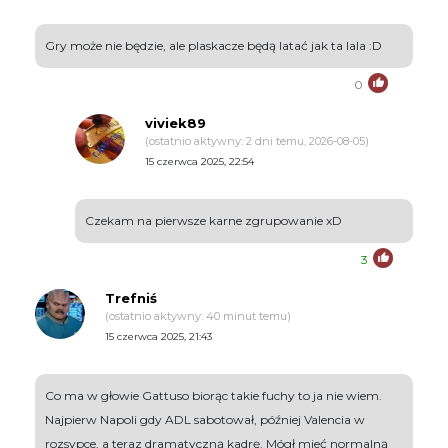
Gry może nie będzie, ale plaskacze będą latać jak ta lala :D
0
viviek89
(ostatnio aktywny: 2 dni temu, 2026-08-05)
15 czerwca 2025, 22:54
Czekam na pierwsze karne zgrupowanie xD
3
Trefniś
(ostatnio aktywny: 40 minut temu)
15 czerwca 2025, 21:43
Co ma w głowie Gattuso biorąc takie fuchy to ja nie wiem.
Najpierw Napoli gdy ADL sabotował, później Valencia w
rozsypce, a teraz dramatyczną kadrę. Mógł mieć normalną