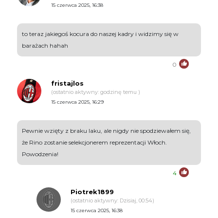
15 czerwca 2025, 16:38
to teraz jakiegoś kocura do naszej kadry i widzimy się w
barażach hahah
0
fristajlos
(ostatnio aktywny: godzinę temu )
15 czerwca 2025, 16:29
Pewnie wzięty z braku laku, ale nigdy nie spodziewałem się,
że Rino zostanie selekcjonerem reprezentacji Włoch.
Powodzenia!
4
Piotrek1899
(ostatnio aktywny: Dzisiaj, 00:54)
15 czerwca 2025, 16:38