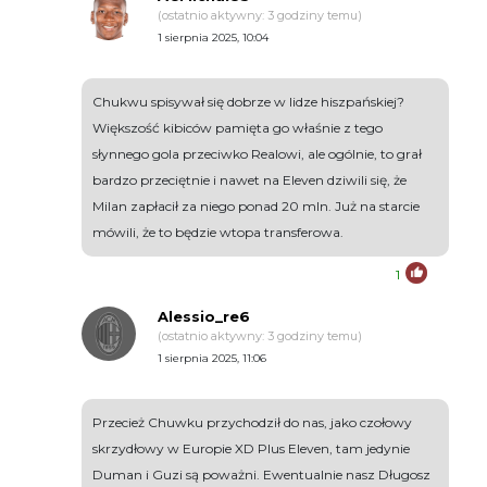
(ostatnio aktywny: 3 godziny temu)
1 sierpnia 2025, 10:04
Chukwu spisywał się dobrze w lidze hiszpańskiej?
Większość kibiców pamięta go właśnie z tego
słynnego gola przeciwko Realowi, ale ogólnie, to grał
bardzo przeciętnie i nawet na Eleven dziwili się, że
Milan zapłacił za niego ponad 20 mln. Już na starcie
mówili, że to będzie wtopa transferowa.
1
Alessio_re6
(ostatnio aktywny: 3 godziny temu)
1 sierpnia 2025, 11:06
Przecież Chuwku przychodził do nas, jako czołowy
skrzydłowy w Europie XD Plus Eleven, tam jedynie
Duman i Guzi są poważni. Ewentualnie nasz Długosz