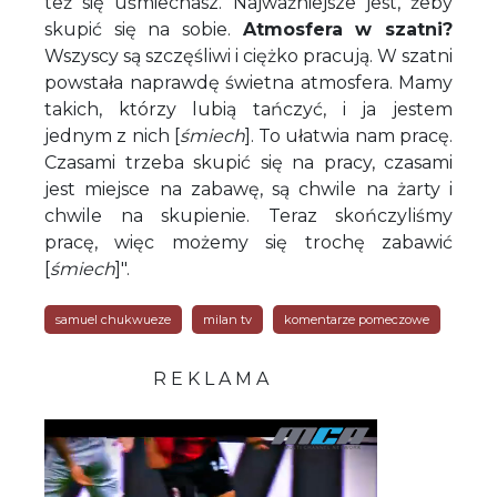
też się uśmiechasz. Najważniejsze jest, żeby
skupić się na sobie.
Atmosfera w szatni?
Wszyscy są szczęśliwi i ciężko pracują. W szatni
powstała naprawdę świetna atmosfera. Mamy
takich, którzy lubią tańczyć, i ja jestem
jednym z nich [
śmiech
]. To ułatwia nam pracę.
Czasami trzeba skupić się na pracy, czasami
jest miejsce na zabawę, są chwile na żarty i
chwile na skupienie. Teraz skończyliśmy
pracę, więc możemy się trochę zabawić
[
śmiech
]".
samuel chukwueze
milan tv
komentarze pomeczowe
R E K L A M A