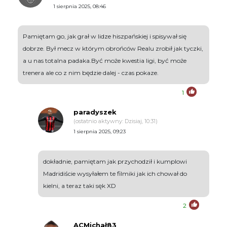
1 sierpnia 2025, 08:46
Pamiętam go, jak grał w lidze hiszpańskiej i spisywał się
dobrze. Był mecz w którym obrońców Realu zrobił jak tyczki,
a u nas totalna padaka.Być może kwestia ligi, być może
trenera ale co z nim będzie dalej - czas pokaze.
1
paradyszek
(ostatnio aktywny: Dzisiaj, 10:31)
1 sierpnia 2025, 09:23
dokładnie, pamiętam jak przychodził i kumplowi
Madridiście wysyłałem te filmiki jak ich chował do
kielni, a teraz taki sęk XD
2
ACMichał83