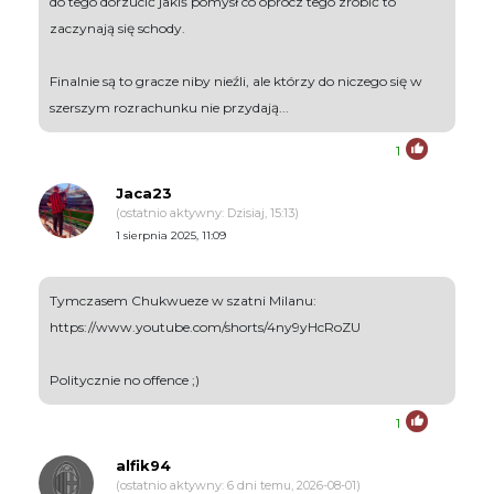
do tego dorzucić jakiś pomysł co oprócz tego zrobić to
zaczynają się schody.
Finalnie są to gracze niby nieźli, ale którzy do niczego się w
szerszym rozrachunku nie przydają...
1
Jaca23
(ostatnio aktywny: Dzisiaj, 15:13)
1 sierpnia 2025, 11:09
Tymczasem Chukwueze w szatni Milanu:
https://www.youtube.com/shorts/4ny9yHcRoZU
Politycznie no offence ;)
1
alfik94
(ostatnio aktywny: 6 dni temu, 2026-08-01)