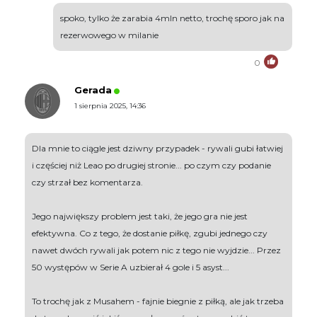
spoko, tylko że zarabia 4mln netto, trochę sporo jak na
rezerwowego w milanie
0
Gerada
1 sierpnia 2025, 14:36
Dla mnie to ciągle jest dziwny przypadek - rywali gubi łatwiej
i częściej niż Leao po drugiej stronie... po czym czy podanie
czy strzał bez komentarza.
Jego największy problem jest taki, że jego gra nie jest
efektywna. Co z tego, że dostanie piłkę, zgubi jednego czy
nawet dwóch rywali jak potem nic z tego nie wyjdzie... Przez
50 występów w Serie A uzbierał 4 gole i 5 asyst...
To trochę jak z Musahem - fajnie biegnie z piłką, ale jak trzeba