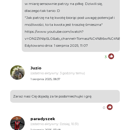
w miarę sensownie patrzy na piłkę. Dziwili się,
dlaczego tak tanio :D
"Jak patrzę na tę kwotę biorąc pod uwagę potencjał i
możliwości, to ta kwota jest troszkę śmieszna"
https://www.youtube.com/watch?
v=ON2ZtNlpSL0&ab_channel=Tomasz%C4%86wi%C4%85ka%
Edytowano dnia: 1 sierpnia 2025, 11:07
3
Juzio
(ostatnio aktywny: 3 godziny temu)
1 sierpnia 2025, 08:37
Zaraz nasi Cię dojadą za te podsmiechujki i grę.
0
paradyszek
(ostatnio aktywny: Dzisiaj, 10:31)
1 sierpnia 2025, 07:48