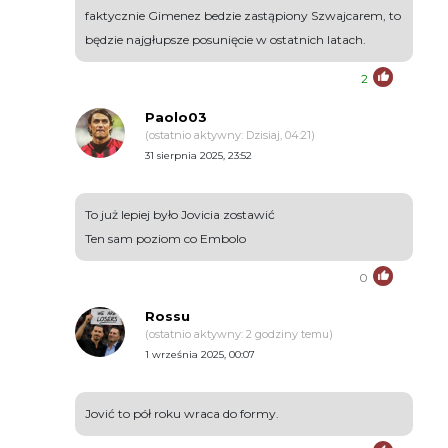
faktycznie Gimenez bedzie zastąpiony Szwajcarem, to
będzie najgłupsze posunięcie w ostatnich latach.
2
Paolo03
(ostatnio aktywny: Dzisiaj, 04:21)
31 sierpnia 2025, 23:52
To już lepiej było Jovicia zostawić
Ten sam poziom co Embolo
0
Rossu
(ostatnio aktywny: 2 godziny temu)
1 września 2025, 00:07
Jović to pół roku wraca do formy.