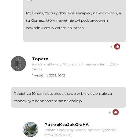
Myślałem, że przyjdzie jakiś zakapior, nawet dwóch, a
tu Gomez, który nawet nie był podstawowym
zawodnikiem w ostatnich latach.
3
Topero
(ostatnio aktywny: Więcej niż 4 miesięcy temu, 2026-
04-01)
1 września 2025, 00:12
Rabiot za 10 baniek to złodziejstwo w biały dzień, ale za
manewry z bennacerem się należało:p
5
PatrzęKtoJakGraHA
(ostatnio aktywny: Więcej niż dwa tygodnie
temu, 2026-07-20)