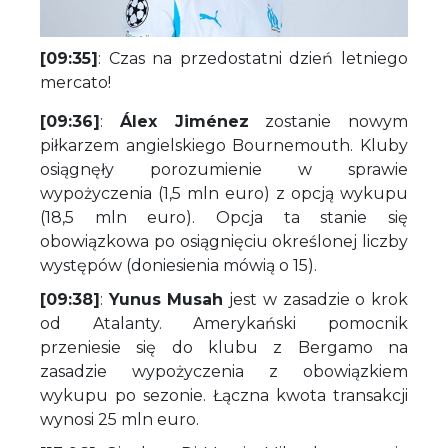
[09:35]
: Czas na przedostatni dzień letniego
mercato!
[09:36]
:
Álex Jiménez
zostanie nowym
piłkarzem angielskiego Bournemouth. Kluby
osiągnęły porozumienie w sprawie
wypożyczenia (1,5 mln euro) z opcją wykupu
(18,5 mln euro). Opcja ta stanie się
obowiązkowa po osiągnięciu określonej liczby
występów (doniesienia mówią o 15).
[09:38]
:
Yunus Musah
jest w zasadzie o krok
od Atalanty. Amerykański pomocnik
przeniesie się do klubu z Bergamo na
zasadzie wypożyczenia z obowiązkiem
wykupu po sezonie. Łączna kwota transakcji
wynosi 25 mln euro.