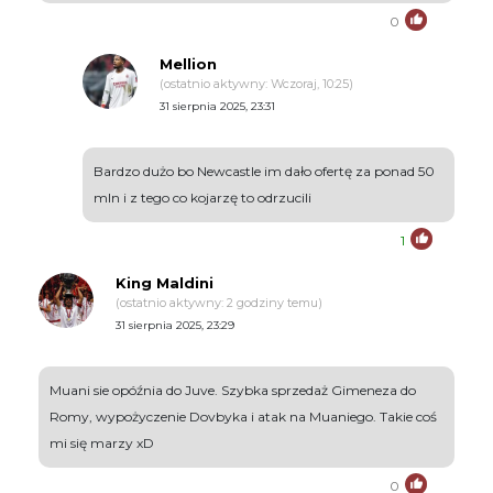
0
Mellion
(ostatnio aktywny: Wczoraj, 10:25)
31 sierpnia 2025, 23:31
Bardzo dużo bo Newcastle im dało ofertę za ponad 50
mln i z tego co kojarzę to odrzucili
1
King Maldini
(ostatnio aktywny: 2 godziny temu)
31 sierpnia 2025, 23:29
Muani sie opóźnia do Juve. Szybka sprzedaż Gimeneza do
Romy, wypożyczenie Dovbyka i atak na Muaniego. Takie coś
mi się marzy xD
0