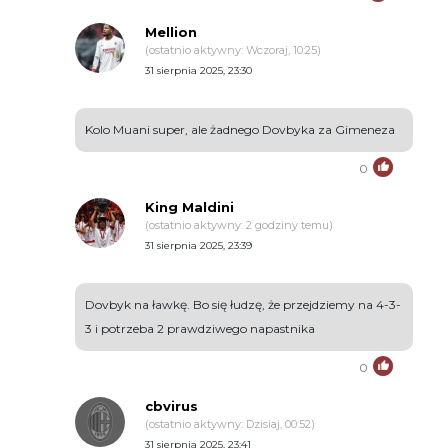
Mellion
(ostatnio aktywny: Wczoraj, 10:25)
31 sierpnia 2025, 23:30
Kolo Muani super, ale żadnego Dovbyka za Gimeneza
0
King Maldini
(ostatnio aktywny: 2 godziny temu)
31 sierpnia 2025, 23:39
Dovbyk na ławkę. Bo się łudzę, że przejdziemy na 4-3-
3 i potrzeba 2 prawdziwego napastnika
0
cbvirus
(ostatnio aktywny: Dzisiaj, 00:52)
31 sierpnia 2025, 23:41