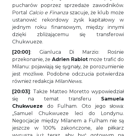
pucharów poprzez sprzedaże zawodników.
Portal
Calcio e Finanza
szacuje, że klub może
ustanowić rekordowy zysk kapitałowy w
jednym roku finansowym, między innymi
dzięki zbliżającemu się transferowi
Chukwueze.
[20:00]
: Gianluca Di Marzio: Rośnie
przekonanie, że
Adrien Rabiot
może trafić do
Milanu: pojawiają się sygnały, że porozumienie
jest możliwe. Podobne odczucia potwierdza
również redakcja
MilanNews.
[20:03]
: Także Matteo Moretto wypowiedział
się na temat transferu
Samuela
Chukwueze
do Fulham. Oto jego słowa:
„Samuel Chukwueze leci do Londynu.
Negocjacje między Milanem a Fulham nie są
jeszcze w 100% zakończone, ale piłkarz
wyrusza już teraz, aby być gotowym na