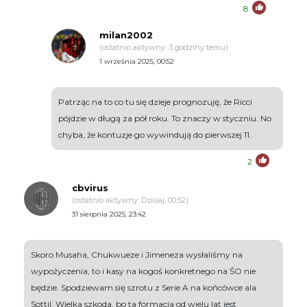
8
milan2002
(ostatnio aktywny: 3 godziny temu)
1 września 2025, 00:52
Patrząc na to co tu się dzieje prognozuję, że Ricci
pójdzie w długą za pół roku. To znaczy w styczniu. No
chyba, że kontuzje go wywindują do pierwszej 11.
2
cbvirus
(ostatnio aktywny: Dzisiaj, 00:52)
31 sierpnia 2025, 23:42
Skoro Musaha, Chukwueze i Jimeneza wysłaliśmy na
wypożyczenia, to i kasy na kogoś konkretnego na ŚO nie
będzie. Spodziewam się szrotu z Serie A na końcówce ala
Sottil. Wielka szkoda, bo ta formacja od wielu lat jest