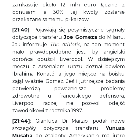
zainkasuje około 12 mln euro łącznie z
bonusami, a 30% tej kwoty zostanie
przekazane samemu piłkarzowi.
[21:40]
: Pojawiają się pesymistyczne sygnały
dotyczące transferu
Joe Gomeza
do Milanu.
Jak informuje
The
Athletic
, na ten moment
mało prawdopodobne jest, by angielski
obrońca opuścił Liverpool. W dzisiejszym
meczu z Arsenalem urazu doznał bowiem
Ibrahima Konaté, a jego miejsce na boisku
zajął właśnie Gomez. Jeśli jutrzejsze badania
potwierdzą poważniejsze problemy
zdrowotne u francuskiego defensora,
Liverpool raczej nie pozwoli odejść
zawodnikowi z rocznika 1997.
[21:44]
: Gianluca Di Marzio podał nowe
szczegóły dotyczące transferu
Yunusa
Musaha
do Atalanty. Amerykanin ma jutro