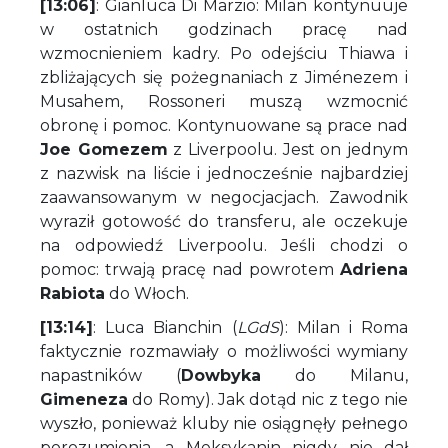
[13:06]
: Gianluca Di Marzio: Milan kontynuuje
w ostatnich godzinach pracę nad
wzmocnieniem kadry. Po odejściu Thiawa i
zbliżających się pożegnaniach z Jiménezem i
Musahem, Rossoneri muszą wzmocnić
obronę i pomoc. Kontynuowane są prace nad
Joe Gomezem
z Liverpoolu. Jest on jednym
z nazwisk na liście i jednocześnie najbardziej
zaawansowanym w negocjacjach. Zawodnik
wyraził gotowość do transferu, ale oczekuje
na odpowiedź Liverpoolu. Jeśli chodzi o
pomoc: trwają pracę nad powrotem
Adriena
Rabiota
do Włoch.
[13:14]
: Luca Bianchin (
LGdS
): Milan i Roma
faktycznie rozmawiały o możliwości wymiany
napastników (
Dowbyka
do Milanu,
Gimeneza
do Romy). Jak dotąd nic z tego nie
wyszło, ponieważ kluby nie osiągnęły pełnego
porozumienia, a Meksykanin nigdy nie dał