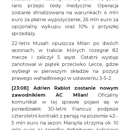
rano przejść testy medyczne. Operacja
zostanie sfinalizowana na warunkach: 4 mln
euro za płatne wypożyczenie, 26 mln euro za
opcjonalny wykupu oraz 10% z przyszłej
sprzedaży.
22-letni Musah opuszcza Milan po dwóch
sezonach, w trakcie których rozegrał 82
mecze i zaliczył 5 asyst. Ostatni występ
zanotował w piątek przeciwko Lecce, gdzie
wybiegł w pierwszym składzie na pozycji
prawego wahadłowego w ustawieniu 3-5-2.
[23:08]
:
Adrien Rabiot zostanie nowym
zawodnikiem AC Milan!
Oficjalny
komunikat w tej sprawie pojawi się w
poniedziałek. 30-letni Francuz podpisze
czteroletni kontrakt z pensją na poziomie 4,5 -
5 mln euro na sezon. Marsylia otrzyma ok. 10
mln euro za transfer definitywny (wliczając