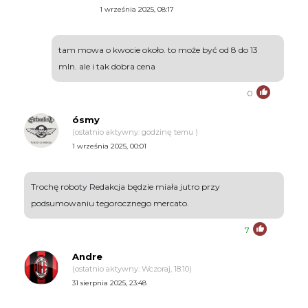
1 września 2025, 08:17
tam mowa o kwocie około. to może być od 8 do 13
mln. ale i tak dobra cena
0
ósmy
(ostatnio aktywny: godzinę temu )
1 września 2025, 00:01
Trochę roboty Redakcja będzie miała jutro przy
podsumowaniu tegorocznego mercato.
7
Andre
(ostatnio aktywny: Wczoraj, 18:10)
31 sierpnia 2025, 23:48