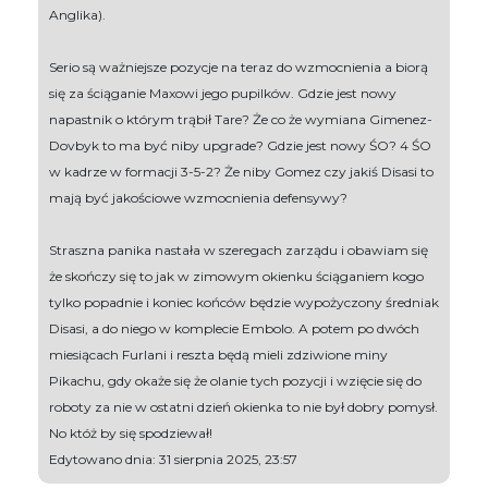
Anglika).
Serio są ważniejsze pozycje na teraz do wzmocnienia a biorą
się za ściąganie Maxowi jego pupilków. Gdzie jest nowy
napastnik o którym trąbił Tare? Że co że wymiana Gimenez-
Dovbyk to ma być niby upgrade? Gdzie jest nowy ŚO? 4 ŚO
w kadrze w formacji 3-5-2? Że niby Gomez czy jakiś Disasi to
mają być jakościowe wzmocnienia defensywy?
Straszna panika nastała w szeregach zarządu i obawiam się
że skończy się to jak w zimowym okienku ściąganiem kogo
tylko popadnie i koniec końców będzie wypożyczony średniak
Disasi, a do niego w komplecie Embolo. A potem po dwóch
miesiącach Furlani i reszta będą mieli zdziwione miny
Pikachu, gdy okaże się że olanie tych pozycji i wzięcie się do
roboty za nie w ostatni dzień okienka to nie był dobry pomysł.
No któż by się spodziewał!
Edytowano dnia: 31 sierpnia 2025, 23:57