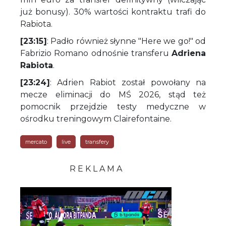
już bonusy). 30% wartości kontraktu trafi do
Rabiota.
[23:15]
: Padło również słynne "Here we go!" od
Fabrizio Romano odnośnie transferu
Adriena
Rabiota
.
[23:24]
: Adrien Rabiot został powołany na
mecze eliminacji do MŚ 2026, stąd też
pomocnik przejdzie testy medyczne w
ośrodku treningowym Clairefontaine.
mercato
live
transfery
R E K L A M A