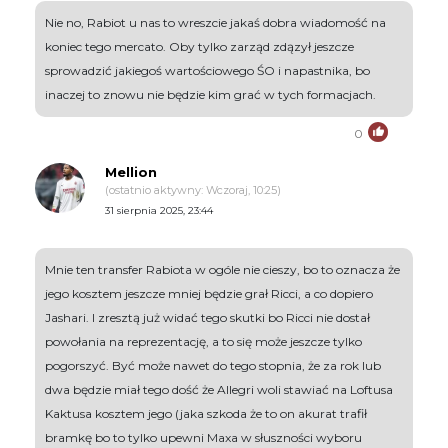
Nie no, Rabiot u nas to wreszcie jakaś dobra wiadomość na
koniec tego mercato. Oby tylko zarząd zdązył jeszcze
sprowadzić jakiegoś wartościowego ŚO i napastnika, bo
inaczej to znowu nie będzie kim grać w tych formacjach.
0
Mellion
(ostatnio aktywny: Wczoraj, 10:25)
31 sierpnia 2025, 23:44
Mnie ten transfer Rabiota w ogóle nie cieszy, bo to oznacza że
jego kosztem jeszcze mniej będzie grał Ricci, a co dopiero
Jashari. I zresztą już widać tego skutki bo Ricci nie dostał
powołania na reprezentację, a to się może jeszcze tylko
pogorszyć. Być może nawet do tego stopnia, że za rok lub
dwa będzie miał tego dość że Allegri woli stawiać na Loftusa
Kaktusa kosztem jego (jaka szkoda że to on akurat trafił
bramkę bo to tylko upewni Maxa w słuszności wyboru