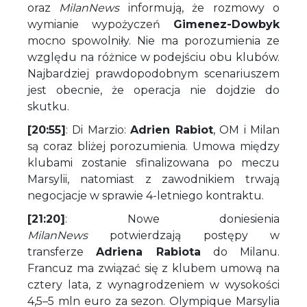
oraz
MilanNews
informują, że rozmowy o
wymianie wypożyczeń
Gimenez-Dowbyk
mocno spowolniły. Nie ma porozumienia ze
względu na różnice w podejściu obu klubów.
Najbardziej prawdopodobnym scenariuszem
jest obecnie, że operacja nie dojdzie do
skutku.
[20:55]
: Di Marzio:
Adrien Rabiot
, OM i Milan
są coraz bliżej porozumienia. Umowa między
klubami zostanie sfinalizowana po meczu
Marsylii, natomiast z zawodnikiem trwają
negocjacje w sprawie 4-letniego kontraktu.
[21:20]
: Nowe doniesienia
MilanNews
potwierdzają postępy w
transferze
Adriena Rabiota
do Milanu.
Francuz ma związać się z klubem umową na
cztery lata, z wynagrodzeniem w wysokości
4,5–5 mln euro za sezon. Olympique Marsylia