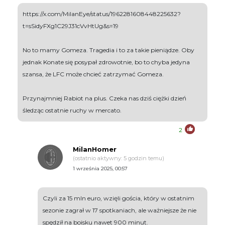
https://x.com/MilanEye/status/1962281608448225632?
t=sSidyFXg1C29J31cVvHtUg&s=19
No to mamy Gomeza. Tragedia i to za takie pieniądze. Oby
jednak Konate się posypał zdrowotnie, bo to chyba jedyna
szansa, że LFC może chcieć zatrzymać Gomeza.
Przynajmniej Rabiot na plus. Czeka nas dziś ciężki dzień
śledząc ostatnie ruchy w mercato.
2
MilanHomer
(ostatnio aktywny: 5 godzin temu)
1 września 2025, 00:57
Czyli za 15 mln euro, wzięli gościa, który w ostatnim
sezonie zagrał w 17 spotkaniach, ale ważniejsze że nie
spędził na boisku nawet 900 minut.