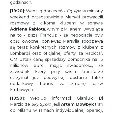
godzinach.
[19:20]
: Według doniesień
L’Équipe
w miniony
weekend przedstawiciele Marsylii prowadzili
rozmowy z kilkoma klubami w sprawie
Adriena Rabiota
, w tym z Milanem. „Wygląda
na to - piszą Francuzi - że negocjacje były
dość owocne, ponieważ Marsylia spodziewa
się teraz konkretnych rozmów z klubem z
Lombardii oraz oficjalnej oferty za Rabiota”.
OM ustalił cenę sprzedaży pomocnika na 15
milionów euro, mając świadomość, że
zawodnik, który przy swoim transferze
otrzymał już podwyżkę, dostanie także
dodatkowy bonus za zmianę barw
klubowych.
[19:50]
: Według informacji Gianluki Di
Marzio, ze
Sky Sport
, jeśli
Artem Dowbyk
trafi
do Milanu w ramach indywidualnej operacji,