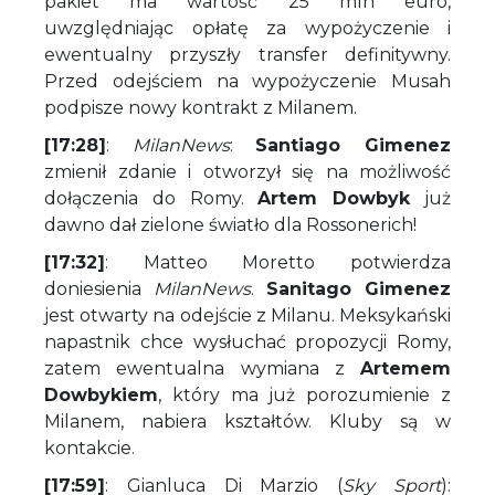
pakiet ma wartość 25 mln euro,
uwzględniając opłatę za wypożyczenie i
ewentualny przyszły transfer definitywny.
Przed odejściem na wypożyczenie Musah
podpisze nowy kontrakt z Milanem.
[17:28]
:
MilanNews
:
Santiago Gimenez
zmienił zdanie i otworzył się na możliwość
dołączenia do Romy.
Artem Dowbyk
już
dawno dał zielone światło dla Rossonerich!
[17:32]
: Matteo Moretto potwierdza
doniesienia
MilanNews
.
Sanitago Gimenez
jest otwarty na odejście z Milanu. Meksykański
napastnik chce wysłuchać propozycji Romy,
zatem ewentualna wymiana z
Artemem
Dowbykiem
, który ma już porozumienie z
Milanem, nabiera kształtów. Kluby są w
kontakcie.
[17:59]
: Gianluca Di Marzio (
Sky Sport
):