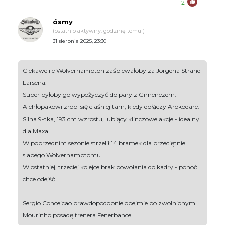
2
ósmy
(ostatnio aktywny: godzinę temu )
31 sierpnia 2025, 23:30
Ciekawe ile Wolverhampton zaśpiewałoby za Jorgena Strand
Larsena.
Super byłoby go wypożyczyć do pary z Gimenezem.
A chłopakowi zrobi się ciaśniej tam, kiedy dołączy Arokodare.
Silna 9-tka, 193 cm wzrostu, lubiący klinczowe akcje - idealny
dla Maxa.
W poprzednim sezonie strzelił 14 bramek dla przeciętnie
slabego Wolverhamptomu.
W ostatniej, trzeciej kolejce brak powołania do kadry - ponoć
chce odejść.
Sergio Conceicao prawdopodobnie obejmie po zwolnionym
Mourinho posadę trenera Fenerbahce.