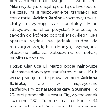
porozumienia finansowego z zawodnikiem.
Milan wysłał już oficjalną ofertę do Liverpoolu,
ale czasu na sfinalizowanie tej transakcji jest
coraz mniej.
Adrien Rabiot
– rozmowy trwają,
kluby utrzymują stałe kontakty. Milan
zdecydowanie chce pozyskać Francuza, to
zawodnik o którego poprosił Max Allegri. Cała
operacja wydaje się jednak trudna do
realizacji ze względu na Marsylię i wymagania
otoczenia piłkarza. Zobaczymy, co pokażą
najbliższe godziny...
[15:15]
: Gianluca Di Marzio podał najnowsze
informacje dotyczące transferów Milanu. Klub
wciąż pracuje nad sprowadzeniem
Adriena
Rabiota
, ale w międzyczasie
zaoferowany został
Boubakary Soumaré
. To
25-letni pomocnik Leicester City, wychowanek
akademii PSG. Francuz ma na koncie 34
mecze w barwach Sevilli oraz 112 występów w