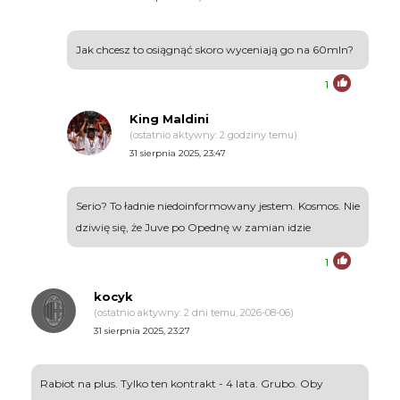
Jak chcesz to osiągnąć skoro wyceniają go na 60mln?
1
King Maldini
(ostatnio aktywny: 2 godziny temu)
31 sierpnia 2025, 23:47
Serio? To ładnie niedoinformowany jestem. Kosmos. Nie
dziwię się, że Juve po Opednę w zamian idzie
1
kocyk
(ostatnio aktywny: 2 dni temu, 2026-08-06)
31 sierpnia 2025, 23:27
Rabiot na plus. Tylko ten kontrakt - 4 lata. Grubo. Oby