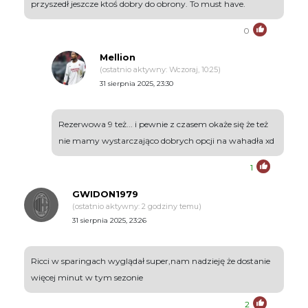
przyszedł jeszcze ktoś dobry do obrony. To must have.
0
Mellion
(ostatnio aktywny: Wczoraj, 10:25)
31 sierpnia 2025, 23:30
Rezerwowa 9 też... i pewnie z czasem okaże się że też
nie mamy wystarczająco dobrych opcji na wahadła xd
1
GWIDON1979
(ostatnio aktywny: 2 godziny temu)
31 sierpnia 2025, 23:26
Ricci w sparingach wyglądał super,nam nadzieję że dostanie
więcej minut w tym sezonie
2