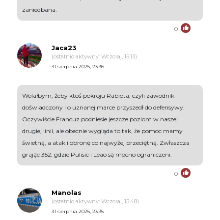
zaniedbana.
0
Jaca23
(ostatnio aktywny: Wczoraj, 15:13)
31 sierpnia 2025, 23:36
Wolałbym, żeby ktoś pokroju Rabiota, czyli zawodnik
doświadczony i o uznanej marce przyszedł do defensywy.
Oczywiście Francuz podniesie jeszcze poziom w naszej
drugiej linii, ale obecnie wygląda to tak, że pomoc mamy
świetną, a atak i obronę co najwyżej przeciętną. Zwłaszcza
grając 352, gdzie Pulisic i Leao są mocno ograniczeni.
0
Manolas
(ostatnio aktywny: Wczoraj, 15:48)
31 sierpnia 2025, 23:35