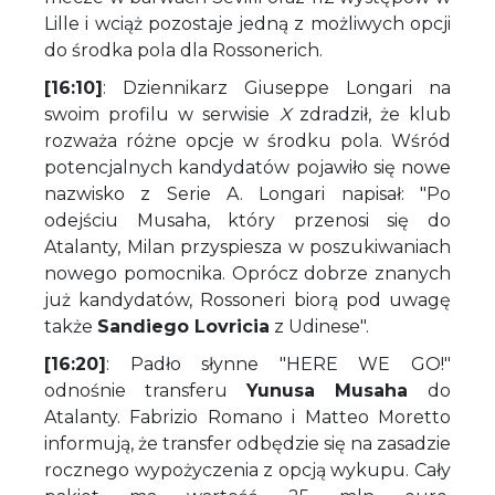
Lille i wciąż pozostaje jedną z możliwych opcji
do środka pola dla Rossonerich.
[16:10]
: Dziennikarz Giuseppe Longari na
swoim profilu w serwisie
X
zdradził, że klub
rozważa różne opcje w środku pola. Wśród
potencjalnych kandydatów pojawiło się nowe
nazwisko z Serie A. Longari napisał: "Po
odejściu Musaha, który przenosi się do
Atalanty, Milan przyspiesza w poszukiwaniach
nowego pomocnika. Oprócz dobrze znanych
już kandydatów, Rossoneri biorą pod uwagę
także
Sandiego Lovricia
z Udinese".
[16:20]
: Padło słynne "HERE WE GO!"
odnośnie transferu
Yunusa Musaha
do
Atalanty. Fabrizio Romano i Matteo Moretto
informują, że transfer odbędzie się na zasadzie
rocznego wypożyczenia z opcją wykupu. Cały