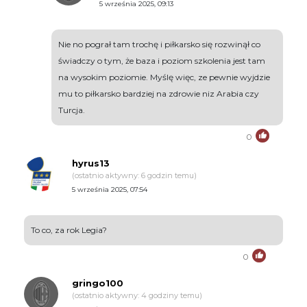
5 września 2025, 09:13
Nie no pograł tam trochę i piłkarsko się rozwinął co
świadczy o tym, że baza i poziom szkolenia jest tam
na wysokim poziomie. Myślę więc, ze pewnie wyjdzie
mu to piłkarsko bardziej na zdrowie niz Arabia czy
Turcja.
0
hyrus13
(ostatnio aktywny: 6 godzin temu)
5 września 2025, 07:54
To co, za rok Legia?
0
gringo100
(ostatnio aktywny: 4 godziny temu)