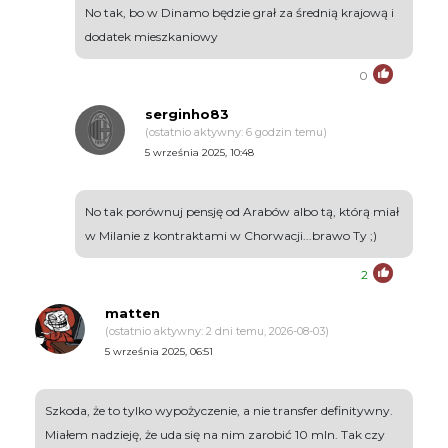
No tak, bo w Dinamo będzie grał za średnią krajową i
dodatek mieszkaniowy
0
serginho83
(ostatnio aktywny: 6 godzin temu)
5 września 2025, 10:48
No tak porównuj pensję od Arabów albo tą, którą miał
w Milanie z kontraktami w Chorwacji...brawo Ty ;)
2
matten
(ostatnio aktywny: 2 dni temu, 2026-08-03)
5 września 2025, 06:51
Szkoda, że to tylko wypożyczenie, a nie transfer definitywny.
Miałem nadzieję, że uda się na nim zarobić 10 mln. Tak czy