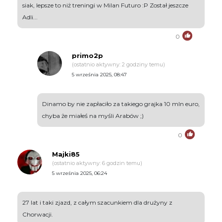
siak, lepsze to niż treningi w Milan Futuro :P Został jeszcze
Adli...
0
primo2p
(ostatnio aktywny: 2 godziny temu)
5 września 2025, 08:47
Dinamo by nie zapłaciło za takiego grajka 10 mln euro,
chyba że miałeś na myśli Arabów ;)
0
Majki85
(ostatnio aktywny: 6 godzin temu)
5 września 2025, 06:24
27 lat i taki zjazd, z całym szacunkiem dla drużyny z
Chorwacji.