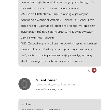
mam nadzieję, że został powołany tylko dla tego, że
Ekstraklasie nie ma polskich napastników.
PS. Co do Ekstraklasy - na Holandię w pewnym
momencie wchodzi Wszołek, Kapustka i Grosik i też
sobie radzili. Jak widać lepiej grać "o coś" w lidze czy
pucharach niż być takim Linettym, Dawidowiczem
czy innym Puchaczem
PS2. Zawodnicy z MLS też nie powinni grać w kadrze,
zawodnikom mówi się co mogą a czego nie mogą
jeść, a nikomu nie przeszkadzają przeloty, zmiany
stref czasowych, a potem mecze za 3-4 dni
0
MilanHomer
(ostatnio aktywny: 5 godzin temu)
5 września 2025, 12:32
biedrus
Zapomniałem o El Pistolero :)