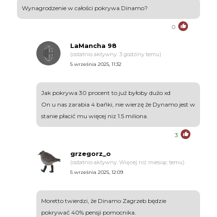
Wynagrodzenie w całości pokrywa Dinamo?
0
LaMancha 98
(ostatnio aktywny: 3 godziny temu)
5 września 2025, 11:32
Jak pokrywa 30 procent to już byłoby dużo xd
On u nas zarabia 4 bańki, nie wierzę że Dynamo jest w
stanie płacić mu więcej niz 1.5 miliona.
3
grzegorz_o
(ostatnio aktywny: Więcej niż miesiąc temu)
5 września 2025, 12:09
Moretto twierdzi, że Dinamo Zagrzeb będzie
pokrywać 40% pensji pomocnika.