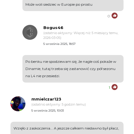
Może woli siedziec w Europie po prostu
0
Bogus46
(ostatnio aktywny: Więcej niż 5 miesięcy temu,
2026-03-05)
5 września 2025, 18:57
Po benku nie spodziewam się, że nagle coś pokaże w
Dinamie, tutaj trzeba się zastanowić czy pół sezonu
na L4 nie przesiedzi.
1
mmielczar123
(ostatnio aktywny: 5 godzin temu)
5 września 2025, 10:03
Wzięło z zaskoczenia... A jeszcze całkiem niedawno był płacz,