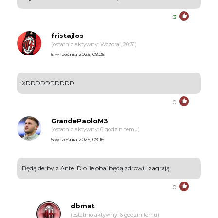
3
fristajlos
(ostatnio aktywny: Wczoraj, 20:31)
5 września 2025, 09:25
XDDDDDDDDDD
0
GrandePaoloM3
(ostatnio aktywny: 6 godzin temu)
5 września 2025, 09:16
Będą derby z Ante :D o ile obaj będą zdrowi i zagrają
0
dbmat
(ostatnio aktywny: 6 godzin temu)