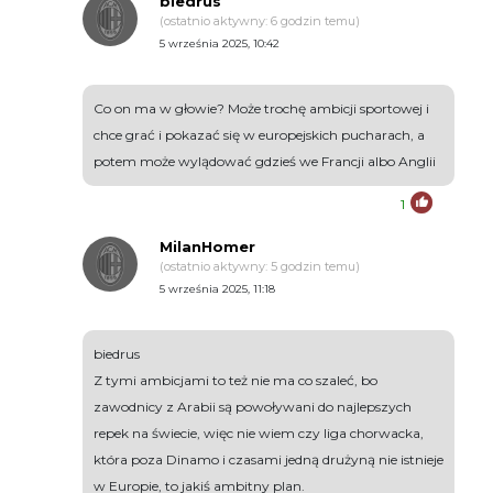
biedrus
(ostatnio aktywny: 6 godzin temu)
5 września 2025, 10:42
Co on ma w głowie? Może trochę ambicji sportowej i
chce grać i pokazać się w europejskich pucharach, a
potem może wylądować gdzieś we Francji albo Anglii
1
MilanHomer
(ostatnio aktywny: 5 godzin temu)
5 września 2025, 11:18
biedrus
Z tymi ambicjami to też nie ma co szaleć, bo
zawodnicy z Arabii są powoływani do najlepszych
repek na świecie, więc nie wiem czy liga chorwacka,
która poza Dinamo i czasami jedną drużyną nie istnieje
w Europie, to jakiś ambitny plan.