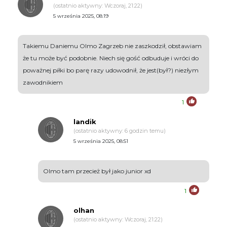
(ostatnio aktywny: Wczoraj, 21:22)
5 września 2025, 08:19
Takiemu Daniemu Olmo Zagrzeb nie zaszkodził, obstawiam
że tu może być podobnie. Niech się gość odbuduje i wróci do
poważnej piłki bo parę razy udowodnił, że jest(był?) niezłym
zawodnikiem
1
landik
(ostatnio aktywny: 6 godzin temu)
5 września 2025, 08:51
Olmo tam przecież był jako junior xd
1
olhan
(ostatnio aktywny: Wczoraj, 21:22)