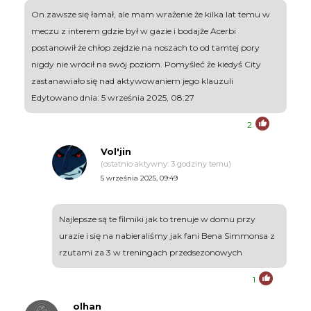
On zawsze się łamał, ale mam wrażenie że kilka lat temu w
meczu z interem gdzie był w gazie i bodajże Acerbi
postanowił że chłop zejdzie na noszach to od tamtej pory
nigdy nie wrócił na swój poziom. Pomyśleć że kiedyś City
zastanawiało się nad aktywowaniem jego klauzuli
Edytowano dnia: 5 września 2025, 08:27
2
Vol'jin
(ostatnio aktywny: 3 godziny temu)
5 września 2025, 09:49
Najlepsze są te filmiki jak to trenuje w domu przy
urazie i się na nabieraliśmy jak fani Bena Simmonsa z
rzutami za 3 w treningach przedsezonowych
1
olhan