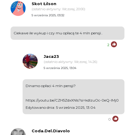
Skot Łilson
(ostatnio aktywny: Wczoraj, 20:00)
5 września 2025, 03:32
Ciekawe ile wykup i czy mu opłacą te 4 mln pensji..
2
Jaca23
(ostatnio aktywny: Wczoraj, 14:26)
5 września 2025, 13:04
Dinamo opłaci 4 mln pensji?
https://youtu.be/CZH5ZdxXNls?si=kdlzuOc-0eQ-IMj0
Edytowano dnia: 5 września 2025, 13:04
0
Coda.Del.Diavolo