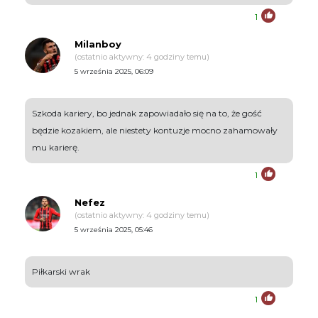
1
Milanboy
(ostatnio aktywny: 4 godziny temu)
5 września 2025, 06:09
Szkoda kariery, bo jednak zapowiadało się na to, że gość
będzie kozakiem, ale niestety kontuzje mocno zahamowały
mu karierę.
1
Nefez
(ostatnio aktywny: 4 godziny temu)
5 września 2025, 05:46
Piłkarski wrak
1