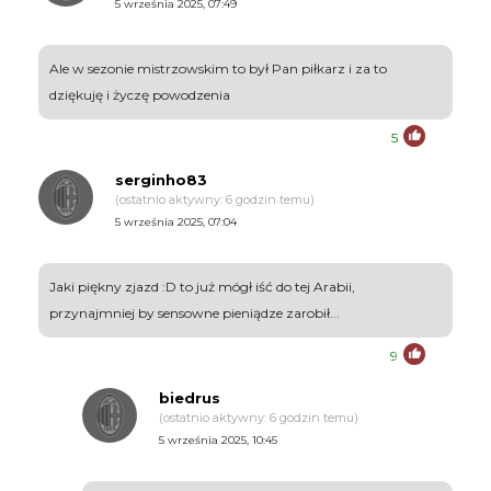
5 września 2025, 07:49
Ale w sezonie mistrzowskim to był Pan piłkarz i za to
dziękuję i życzę powodzenia
5
serginho83
(ostatnio aktywny: 6 godzin temu)
5 września 2025, 07:04
Jaki piękny zjazd :D to już mógł iść do tej Arabii,
przynajmniej by sensowne pieniądze zarobił...
9
biedrus
(ostatnio aktywny: 6 godzin temu)
5 września 2025, 10:45