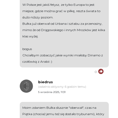
W Polsce jest jakiś fetysz, ze tylko Europa to jest
miejsce, gdzie można grać w piłkę, reszta świata to
dużo niższy poziom.
Bułka już oberwał od Urbana i sztabu za przenosiny,
mimo że od Drągowskiego i innych Mrozków jest kilka
klas wyżej.
bogus
Chciałbym zobaczyć jakie wyniki miałoby Dinamo z
czołówką z Arabii :)
0
biedrus
(ostatnio aktywny: 6 godzin temu)
5 września 2025, 11:31
Moim zdaniem Bułka słusznie "oberwał", czas na
Piątka (chociaż jemu też się dostało trybunami), który