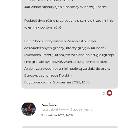
Jak widać hipokryzja się panoszy w naszej kadrze.
Podałeś dwa różne przykłady, a piszmy o trzecim i nie
wiem jak porównać :0
Edit. Chodzi oczywiście o Wszołka itp. (czyli
doświadczonych graczy, którzy grają w klubach),
Puchacza i resztę, która jest za słaba na drugie ligi top5
i nie gra, ale byli powoływani, a tutaj temat o lidze
Arabii, że zawodnicy z niej nagle są za słabi do gry w
Europie, czy w repce Polski ;)
Edytowano dnia: 5 września 2025, 12:35
0
k__f__c
(ostatnio aktywny: 5 godzin temu)
5 września 2025, 14:26