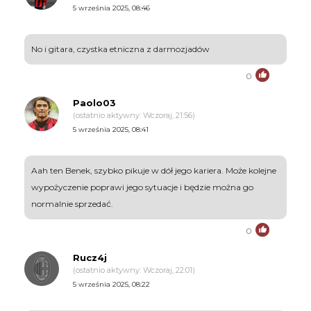
5 września 2025, 08:46
No i gitara, czystka etniczna z darmozjadów
0
Paolo03
(ostatnio aktywny: Wczoraj, 21:56)
5 września 2025, 08:41
Aah ten Benek, szybko pikuje w dół jego kariera. Może kolejne
wypożyczenie poprawi jego sytuacje i będzie można go
normalnie sprzedać.
0
Rucz4j
(ostatnio aktywny: Wczoraj, 22:01)
5 września 2025, 08:22