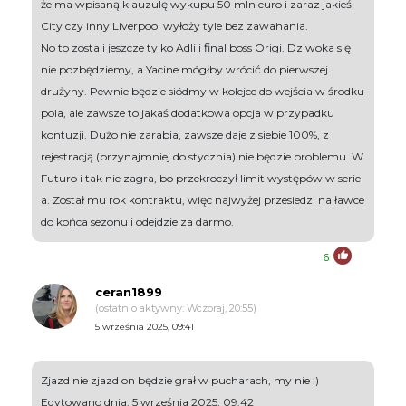
że ma wpisaną klauzulę wykupu 50 mln euro i zaraz jakieś
City czy inny Liverpool wyłoży tyle bez zawahania.
No to zostali jeszcze tylko Adli i final boss Origi. Dziwoka się
nie pozbędziemy, a Yacine mógłby wrócić do pierwszej
drużyny. Pewnie będzie siódmy w kolejce do wejścia w środku
pola, ale zawsze to jakaś dodatkowa opcja w przypadku
kontuzji. Dużo nie zarabia, zawsze daje z siebie 100%, z
rejestracją (przynajmniej do stycznia) nie będzie problemu. W
Futuro i tak nie zagra, bo przekroczył limit występów w serie
a. Został mu rok kontraktu, więc najwyżej przesiedzi na ławce
do końca sezonu i odejdzie za darmo.
6
ceran1899
(ostatnio aktywny: Wczoraj, 20:55)
5 września 2025, 09:41
Zjazd nie zjazd on będzie grał w pucharach, my nie :)
Edytowano dnia: 5 września 2025, 09:42