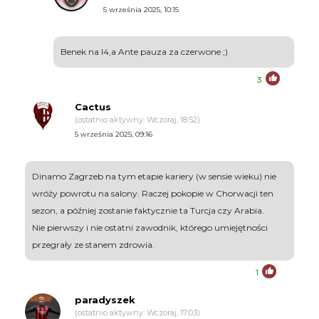
5 września 2025, 10:15
Benek na l4,a Ante pauza za czerwone ;)
3
Cactus
(ostatnio aktywny: Wczoraj, 18:52)
5 września 2025, 09:16
Dinamo Zagrzeb na tym etapie kariery (w sensie wieku) nie
wróży powrotu na salony. Raczej pokopie w Chorwacji ten
sezon, a później zostanie faktycznie ta Turcja czy Arabia.
Nie pierwszy i nie ostatni zawodnik, którego umiejętności
przegrały ze stanem zdrowia.
1
paradyszek
(ostatnio aktywny: Wczoraj, 17:03)