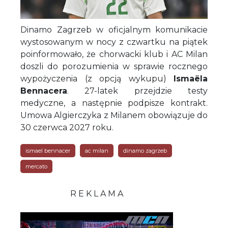
Dinamo Zagrzeb w oficjalnym komunikacie
wystosowanym w nocy z czwartku na piątek
poinformowało, że chorwacki klub i AC Milan
doszli do porozumienia w sprawie rocznego
wypożyczenia (z opcją wykupu)
Ismaëla
Bennacera
. 27-latek przejdzie testy
medyczne, a następnie podpisze kontrakt.
Umowa Algierczyka z Milanem obowiązuje do
30 czerwca 2027 roku.
ismael bennacer
ac milan
dinamo zagrzeb
mercato
R E K L A M A