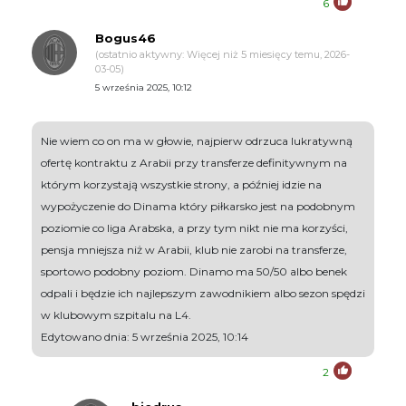
6
Bogus46
(ostatnio aktywny: Więcej niż 5 miesięcy temu, 2026-
03-05)
5 września 2025, 10:12
Nie wiem co on ma w głowie, najpierw odrzuca lukratywną
ofertę kontraktu z Arabii przy transferze definitywnym na
którym korzystają wszystkie strony, a później idzie na
wypożyczenie do Dinama który piłkarsko jest na podobnym
poziomie co liga Arabska, a przy tym nikt nie ma korzyści,
pensja mniejsza niż w Arabii, klub nie zarobi na transferze,
sportowo podobny poziom. Dinamo ma 50/50 albo benek
odpali i będzie ich najlepszym zawodnikiem albo sezon spędzi
w klubowym szpitalu na L4.
Edytowano dnia: 5 września 2025, 10:14
2