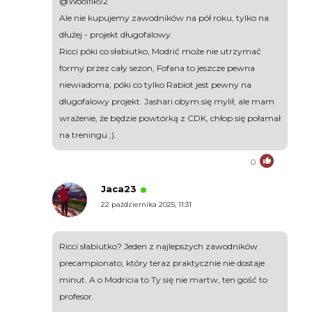
@Woolfik92
Ale nie kupujemy zawodników na pół roku, tylko na
dłużej - projekt długofalowy.
Ricci póki co słabiutko, Modrić może nie utrzymać
formy przez cały sezon, Fofana to jeszcze pewna
niewiadoma, póki co tylko Rabiot jest pewny na
długofalowy projekt. Jashari obym się mylił, ale mam
wrażenie, że będzie powtórką z CDK, chłop się połamał
na treningu ;).
0
Jaca23
22 października 2025, 11:31
Ricci słabiutko? Jeden z najlepszych zawodników
precampionato, który teraz praktycznie nie dostaje
minut. A o Modricia to Ty się nie martw, ten gość to
profesor.