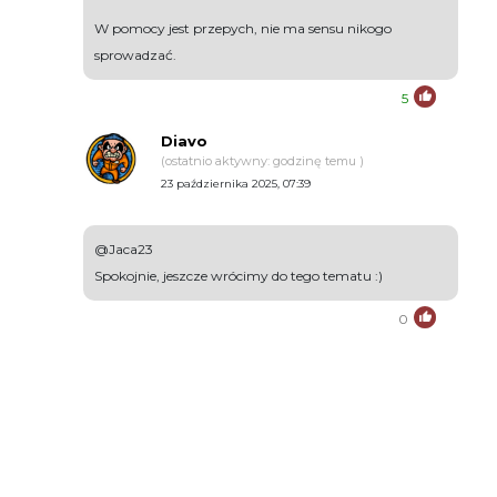
W pomocy jest przepych, nie ma sensu nikogo
sprowadzać.
5
Diavo
(ostatnio aktywny: godzinę temu )
23 października 2025, 07:39
@Jaca23
Spokojnie, jeszcze wrócimy do tego tematu :)
0