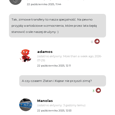
22 października 2025, 11:44
Tak, zimowe transfery to nasza specjalność. Na pewno
przyjdą wartościowe wzmocnienia, które przez lata będą
stanowić o sile naszej drużyny :)
0
adamos
(ostatnio aktywny: More than a week ago, 2026-
07-29)
22 października 2025, 12:11
A czy czasem Zlatan i Kajear nie przyszli zimą?
3
Manolas
(ostatnio aktywny: 3 godziny temu)
22 października 2025, 12:53