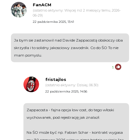
FanACM
(ostatnio aktywny: Więcej niż 2 miesięcy temu, 2026-
06-29)
22 października 2025, 13:41
Ja bym sie zastanowil nad Davide Zappacostą obskoczy oba
skrzydla i to solidny jakosciowy zawodnik. Co do ŚO To nie
mam pomyslu.
1
fristajlos
(ostatnio aktywny: Dzisiaj, 06:30)
22 października 2025, 14:56
Zappacosta - fajna opcja low cost, do tego włoski
wychowanek, pod rejestrację jak znalazł.
Na ŚO może być np. Fabian Schar - kontrakt wygasa
mu 30 czerwca 2026 więc w zimę będzie wyjęcia "za