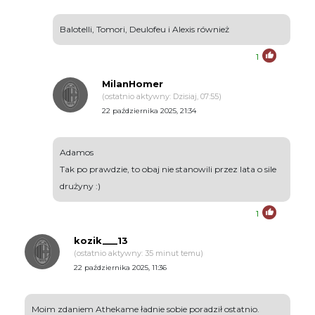
Balotelli, Tomori, Deulofeu i Alexis również
1
MilanHomer
(ostatnio aktywny: Dzisiaj, 07:55)
22 października 2025, 21:34
Adamos
Tak po prawdzie, to obaj nie stanowili przez lata o sile
drużyny :)
1
kozik___13
(ostatnio aktywny: 35 minut temu)
22 października 2025, 11:36
Moim zdaniem Athekame ładnie sobie poradził ostatnio.