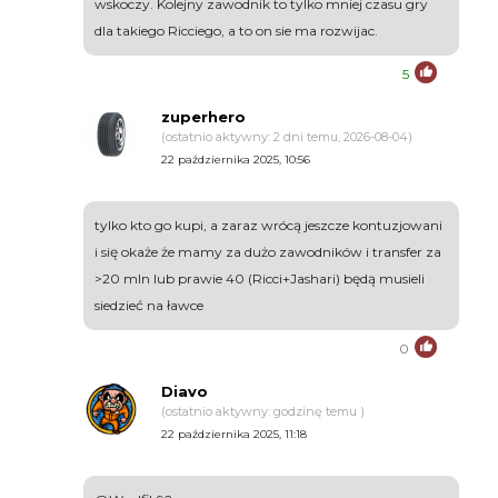
wskoczy. Kolejny zawodnik to tylko mniej czasu gry
dla takiego Ricciego, a to on sie ma rozwijac.
5
zuperhero
(ostatnio aktywny: 2 dni temu, 2026-08-04)
22 października 2025, 10:56
tylko kto go kupi, a zaraz wrócą jeszcze kontuzjowani
i się okaże że mamy za dużo zawodników i transfer za
>20 mln lub prawie 40 (Ricci+Jashari) będą musieli
siedzieć na ławce
0
Diavo
(ostatnio aktywny: godzinę temu )
22 października 2025, 11:18