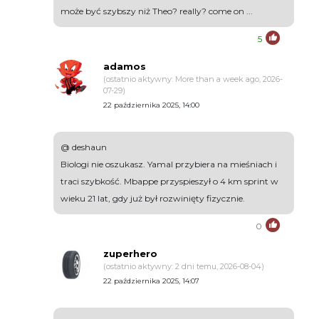
może być szybszy niż Theo? really? come on ...
5
adamos
(ostatnio aktywny: More than a week ago, 2026-
07-29)
22 października 2025, 14:00
@ deshaun
Biologi nie oszukasz. Yamal przybiera na mieśniach i
traci szybkość. Mbappe przyspieszył o 4 km sprint w
wieku 21 lat, gdy już był rozwinięty fizycznie.
0
zuperhero
(ostatnio aktywny: 2 dni temu, 2026-08-04)
22 października 2025, 14:07