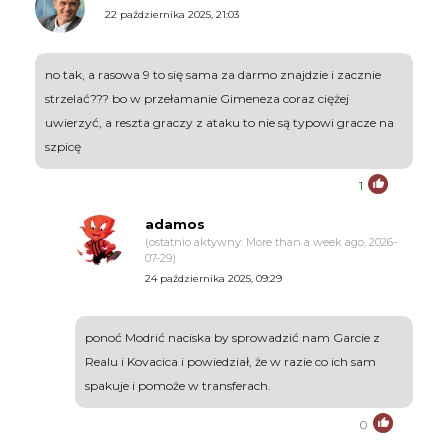
22 października 2025, 21:03
no tak, a rasowa 9 to się sama za darmo znajdzie i zacznie
strzelać??? bo w przełamanie Gimeneza coraz ciężej
uwierzyć, a reszta graczy z ataku to nie są typowi gracze na
szpicę
1
adamos
(ostatnio aktywny: More than a week ago, 2026-
07-29)
24 października 2025, 09:29
ponoć Modrić naciska by sprowadzić nam Garcie z
Realu i Kovacica i powiedział, że w razie co ich sam
spakuje i pomoże w transferach.
0