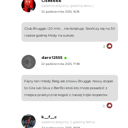
Cisek666
(ostatnio aktywny: godzinę temu )
22 października 2025, 16:35
Club Brugge i 20 mln....nie dziękuję. Skończy się na 30
i sadze godnej Mody na sukces.
2
daro12555
22 października 2025, 17:38
Fajny ten młody Belg ale znowu Brugge .Nowy stoper
to Gila lub Silva z Benfici ktoś kto może posadzić z
miejsca praktycznie kogoś z naszej trójki stoperów.
0
k__f__c
(ostatnio aktywny: 2 godziny temu)
22 października 2025, 18:59