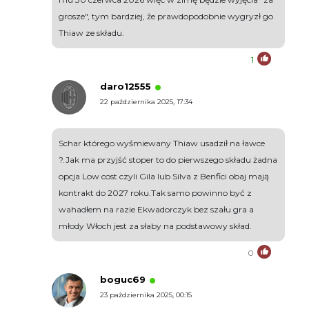
grosze", tym bardziej, że prawdopodobnie wygryzł go
Thiaw ze składu.
1
daro12555
22 października 2025, 17:34
Schar którego wyśmiewany Thiaw usadził na ławce
?.Jak ma przyjść stoper to do pierwszego składu żadna
opcja Low cost czyli Gila lub Silva z Benfici obaj mają
kontrakt do 2027 roku.Tak samo powinno być z
wahadłem na razie Ekwadorczyk bez szału gra a
młody Włoch jest za słaby na podstawowy skład.
0
boguc69
23 października 2025, 00:15