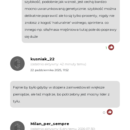
szybkość, podobnie jak wzrost, jest cechą bardzo
mocno uwarunkowaną genetycznie. szybkość można
delikatnie poprawić ale to są tylko procenty, nigdy nie
zrobisz z kogoś 'naturalnie' wolnego, sprintera. co
innego np. siła/masa mięśniowa tutaj pole do poprawy
się duże
1
kusniak_22
(ostatnio aktywny: 42 minuty temu)
22 października 2025, 11:52
Fajnie by było gdyby w stopera zainwestowali większe
pieniądze, ale też mądrze, bo potrzebny jest mocny lider z
tyłu.
0
Milan_per_sempre
(ostatnio aktywny: 6 dni temu, 2026-07-30)