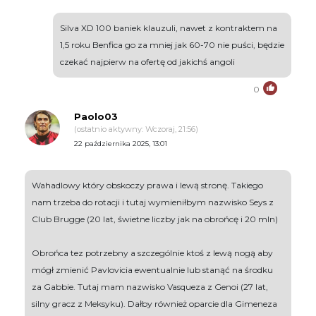
Silva XD 100 baniek klauzuli, nawet z kontraktem na
1,5 roku Benfica go za mniej jak 60-70 nie puści, będzie
czekać najpierw na ofertę od jakichś angoli
0
Paolo03
(ostatnio aktywny: Wczoraj, 21:56)
22 października 2025, 13:01
Wahadlowy który obskoczy prawa i lewą stronę. Takiego
nam trzeba do rotacji i tutaj wymieniłbym nazwisko Seys z
Club Brugge (20 lat, świetne liczby jak na obrońcę i 20 mln)
Obrońca tez potrzebny a szczególnie ktoś z lewą nogą aby
mógł zmienić Pavlovicia ewentualnie lub stanąć na środku
za Gabbie. Tutaj mam nazwisko Vasqueza z Genoi (27 lat,
silny gracz z Meksyku). Dałby również oparcie dla Gimeneza