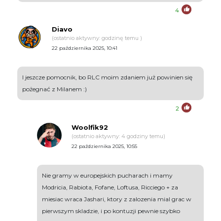
4
Diavo
(ostatnio aktywny: godzinę temu )
22 października 2025, 10:41
I jeszcze pomocnik, bo RLC moim zdaniem już powinien się
pożegnać z Milanem :)
2
Woolfik92
(ostatnio aktywny: 4 godziny temu)
22 października 2025, 10:55
Nie gramy w europejskich pucharach i mamy
Modricia, Rabiota, Fofane, Loftusa, Ricciego + za
miesiac wraca Jashari, ktory z zalozenia mial grac w
pierwszym skladzie, i po kontuzji pewnie szybko