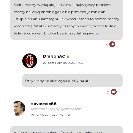
Kadrę mamy wąską ale jakościową. Największy problem
mamy na lewej obronie gdzie nie przekonuje mnie ani
Estupinian ani Bartesaghi. Jak wróci Jashari to pomóc mamy
kompletną. W ataku mamy przepych skoro gra tam Pulisic.
Jeden środkowy obrońca by się przydał na pewno.
3
DragonAC
22 października 2025, 17:23
Przydał by sie ktos wysoki i sil y na atak.
0
savicevic88
(ostatnio aktywny: godzinę temu )
22 października 2025, 11:34
Myślem żem poczebujemy Roberta Lewandoskiego.