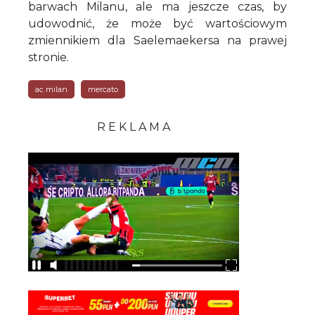
barwach Milanu, ale ma jeszcze czas, by
udowodnić, że może być wartościowym
zmiennikiem dla Saelemaekersa na prawej
stronie.
ac milan
mercato
R E K L A M A