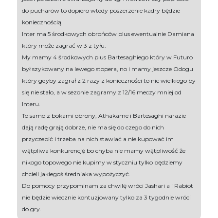
do pucharów to dopiero wtedy poszerzenie kadry będzie
koniecznością.
Inter ma 5 środkowych obrońców plus ewentualnie Damiana
który może zagrać w 3 z tyłu.
My mamy 4 środkowych plus Bartesaghiego który w Futuro
był szykowany na lewego stopera, no i mamy jeszcze Odogu
który gdyby zagrał z 2 razy z konieczności to nic wielkiego by
się nie stało, a w sezonie zagramy z 12/16 meczy mniej od
Interu.
To samo z bokami obrony, Athakame i Bartesaghi narazie
dają radę grają dobrze, nie ma się do czego do nich
przyczepić i trzeba na nich stawiać a nie kupować im
wątpliwa konkurencję bo chyba nie mamy wątpliwość że
nikogo topowego nie kupimy w styczniu tylko będziemy
chcieli jakiegoś średniaka wypożyczyć.
Do pomocy przypominam za chwilę wróci Jashari a i Rabiot
nie będzie wiecznie kontuzjowany tylko za 3 tygodnie wróci
do gry.