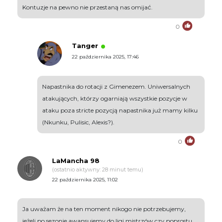
Kontuzje na pewno nie przestaną nas omijać.
0
Tanger
22 października 2025, 17:46
Napastnika do rotacji z Gimenezem. Uniwersalnych
atakujących, którzy ogarniają wszystkie pozycje w
ataku poza stricte pozycją napastnika już mamy kilku
(Nkunku, Pulisic, Alexis?).
0
LaMancha 98
(ostatnio aktywny: 28 minut temu)
22 października 2025, 11:02
Ja uważam że na ten moment nikogo nie potrzebujemy,
jeżeli po sezonie awansujemy do ligi mistrzów czy poprostu