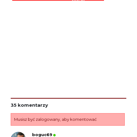
35 komentarzy
Musisz być zalogowany, aby komentować
boguc69