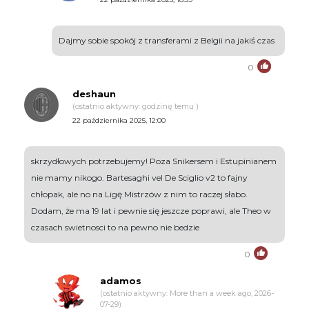
Dajmy sobie spokój z transferami z Belgii na jakiś czas
0
deshaun
(ostatnio aktywny: godzinę temu )
22 października 2025, 12:00
skrzydłowych potrzebujemy! Poza Snikersem i Estupinianem
nie mamy nikogo. Bartesaghi vel De Sciglio v2 to fajny
chłopak, ale no na Ligę Mistrzów z nim to raczej słabo.
Dodam, że ma 19 lat i pewnie się jeszcze poprawi, ale Theo w
czasach swietnosci to na pewno nie bedzie
0
adamos
(ostatnio aktywny: More than a week ago, 2026-
07-29)