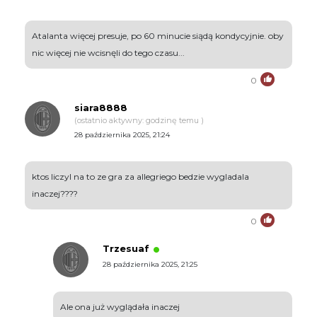
Atalanta więcej presuje, po 60 minucie siądą kondycyjnie. oby
nic więcej nie wcisnęli do tego czasu...
0
siara8888
(ostatnio aktywny: godzinę temu )
28 października 2025, 21:24
ktos liczyl na to ze gra za allegriego bedzie wygladala
inaczej????
0
Trzesuaf
28 października 2025, 21:25
Ale ona już wyglądała inaczej