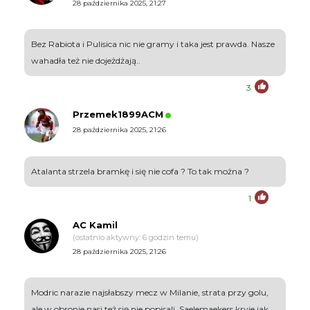
28 października 2025, 21:27
Bez Rabiota i Pulisica nic nie gramy i taka jest prawda. Nasze
wahadła też nie dojeżdżają..
3
Przemek1899ACM
28 października 2025, 21:26
Atalanta strzela bramkę i się nie cofa ? To tak można ?
1
AC Kamil
(ostatnio aktywny: 6 godzin temu)
28 października 2025, 21:26
Modric narazie najsłabszy mecz w Milanie, strata przy golu,
ale w obronie nasi też się nie popisali, Saelemaekers kryje jak