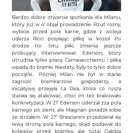
Bardzo dobre otwarcie spotkania dla Milanu,
który już w 4' objął prowadzenie. Rzut rożny,
wybicie przed pole karne, gdzie z woleja
uderza Ricci posyłając piłkę w kozioł. Po
drodze tor lotu piłki zmienia jeszcze
próbujący interweniować Ederson, który
utrudnia tylko pracę Carnesecchiemu i piłka
wpada do bramki. Niestety, były to tylko dobre
początki... Później Milan nie był w stanie
zagrozić bramkarzowi gospodarzy, a
inicjatywę przejęła La Dea, która co rusza
starała się atakować, choć im też brakowało
konkretyzacji. W 21' Ederson uderzał zza pola
karnego po ziemi, ale Maignan poradził sobie
ze strzałem. W 27' Brescianini przedzierał się
lewą stroną pola karnego, skąd podawał do
kolegów przed bramką, ale tutaj Gabbia