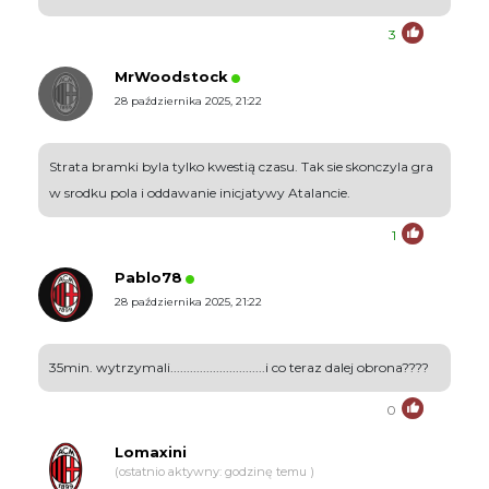
3
MrWoodstock
28 października 2025, 21:22
Strata bramki byla tylko kwestią czasu. Tak sie skonczyla gra
w srodku pola i oddawanie inicjatywy Atalancie.
1
Pablo78
28 października 2025, 21:22
35min. wytrzymali.............................i co teraz dalej obrona????
0
Lomaxini
(ostatnio aktywny: godzinę temu )