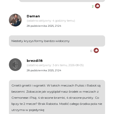
2
Daman
(ostatnio aktywny: 4 godziny temu)
28 października 2025, 21:24
Niestety kryzys formy bardzo widoczny
0
brezdi18
(ostatnio aktywny: 3 dni temu, 2026-08-05)
28 października 2025, 21:24
Gnietli gnietli i wgnietli. W takich meczach Pulisic i Rabiot są
bezcenni. Zobaczcie jak wyglądał nasz środek w meczach z
Cremonese i Pisą. 4 stracone bramki, 4 stracone punkty. Co
łączy te 2 mecze? Brak Rabiota. Modlić całego środka pola nie
utrzyma w pojedynkę