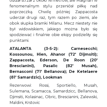
oddał strzał z około 16 metrów, ale Maignan w
fenomenalnym stylu przeniósł piłkę nad
poprzeczką. Chwilę później Zappacosta
uderzał drugi raz, tym razem po ziemi, ale
obok słupka bramki Milanu. Mecz niestety nie
był widowiskiem, jakiego można było się
spodziewać i finalnie obie ekipy podzieliły się
punktami.
ATALANTA (3-5-2): Carnesecchi;
Kossounou, Hien, Ahanor (72' Dijmsiti);
Zappacosta, Ederson, De Roon (20'
Brescianini), Pasalic (82' Musah),
Bernasconi (71' Bellanova); De Ketelaere
(81' Samardzic), Lookman
Rezerwowi: Rossi, Sportiello, Musah,
Sulemana, Scamacca, Samardzicc, Bellanova,
Djimsiti, Kolasinac, Obric, Brescianini, Zalewski,
Maldini, Krstovic