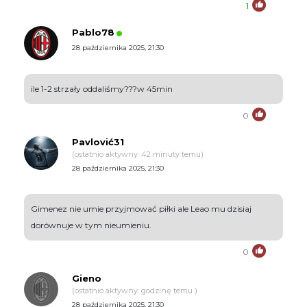
1
Pablo78
28 października 2025, 21:30
ile 1-2 strzały oddaliśmy???w 45min
0
Pavlović31
(ostatnio aktywny: 42 minuty temu)
28 października 2025, 21:30
Gimenez nie umie przyjmować piłki ale Leao mu dzisiaj
dorównuje w tym nieumieniu.
0
Gieno
(ostatnio aktywny: godzinę temu )
28 października 2025, 21:30