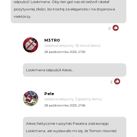
odpuścić Lookmana. Oby ten gol nas otrzeźwił i dodał
pozytywnej złości, bo trochę za elegancko i na stojanowa
niektórzy.
0
M3TR0
(ostatnio aktywny: 30 minut temu)
28 października 2025, 21:30
Lookmana odpuścił Alexis…
2
Pele
(ostatnio aktywny: 3 godziny temu)
28 października 2025, 21:56
Alexis faktycznie ruszył do Pasalica zostawiając
Lookmana, ale wydawało mi się, że Tomori również