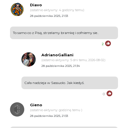
Diavo
(ostatnio aktywny: 4 godziny temu)
28 października 2025, 21:33
To samo co z Pisą, strzelamy bramkę i cofniemy sie..
2
AdrianoGalliani
(ostatnio aktywny: 5 dni temu, 2026-08-02)
28 października 2025, 21:34
Cała nadzieja w Sassuolo. Jak kiedyś.
0
Gieno
(ostatnio aktywny: godzinę temu )
28 października 2025, 21:33