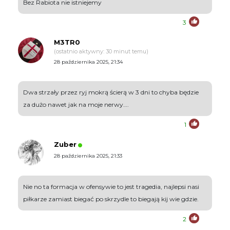
Bez Rabiota nie istniejemy
3
M3TR0
(ostatnio aktywny: 30 minut temu)
28 października 2025, 21:34
Dwa strzały przez ryj mokrą ścierą w 3 dni to chyba będzie
za dużo nawet jak na moje nerwy….
1
Zuber
28 października 2025, 21:33
Nie no ta formacja w ofensywie to jest tragedia, najlepsi nasi
piłkarze zamiast biegać po skrzydle to biegają kij wie gdzie.
2