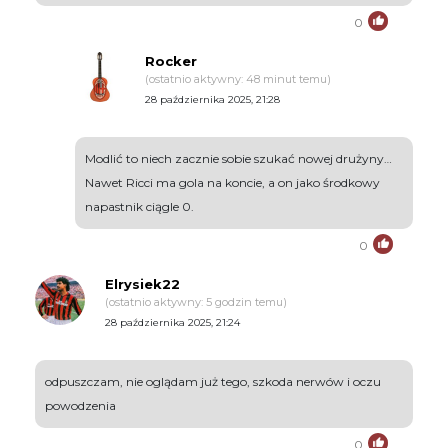
0
Rocker
(ostatnio aktywny: 48 minut temu)
28 października 2025, 21:28
Modlić to niech zacznie sobie szukać nowej drużyny…
Nawet Ricci ma gola na koncie, a on jako środkowy
napastnik ciągle 0.
0
Elrysiek22
(ostatnio aktywny: 5 godzin temu)
28 października 2025, 21:24
odpuszczam, nie oglądam już tego, szkoda nerwów i oczu
powodzenia
0