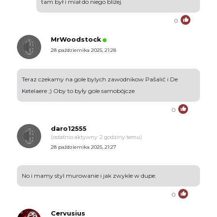
tam był i miał do niego bliżej.
0
MrWoodstock
28 października 2025, 21:28
Teraz czekamy na gole bylych zawodnikow Pašalić i De
Ketelaere ;) Oby to były gole samobójcze
0
daro12555
(ostatnio aktywny: 2 godziny temu)
28 października 2025, 21:27
No i mamy styl murowanie i jak zwykle w dupe.
0
Cervusius