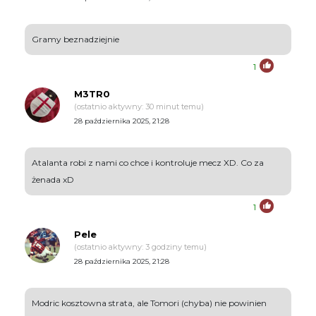
Gramy beznadziejnie
1
M3TR0
(ostatnio aktywny: 30 minut temu)
28 października 2025, 21:28
Atalanta robi z nami co chce i kontroluje mecz XD. Co za
żenada xD
1
Pele
(ostatnio aktywny: 3 godziny temu)
28 października 2025, 21:28
Modric kosztowna strata, ale Tomori (chyba) nie powinien