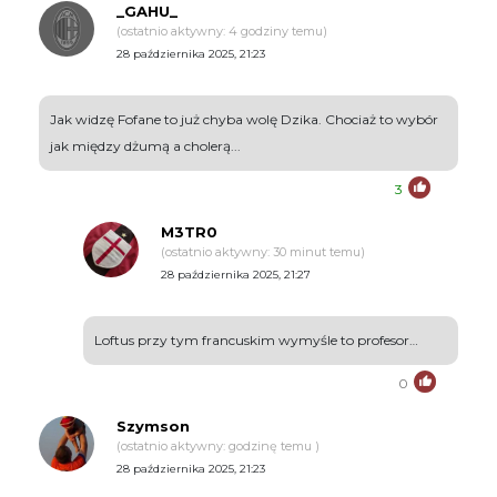
_GAHU_
(ostatnio aktywny: 4 godziny temu)
28 października 2025, 21:23
Jak widzę Fofane to już chyba wolę Dzika. Chociaż to wybór
jak między dżumą a cholerą...
3
M3TR0
(ostatnio aktywny: 30 minut temu)
28 października 2025, 21:27
Loftus przy tym francuskim wymyśle to profesor…
0
Szymson
(ostatnio aktywny: godzinę temu )
28 października 2025, 21:23