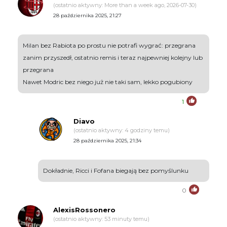
(ostatnio aktywny: More than a week ago, 2026-07-30)
28 października 2025, 21:27
Milan bez Rabiota po prostu nie potrafi wygrać: przegrana
zanim przyszedł, ostatnio remis i teraz najpewniej kolejny lub
przegrana
Nawet Modric bez niego już nie taki sam, lekko pogubiony
1
Diavo
(ostatnio aktywny: 4 godziny temu)
28 października 2025, 21:34
Dokładnie, Ricci i Fofana biegają bez pomyślunku
0
AlexisRossonero
(ostatnio aktywny: 53 minuty temu)