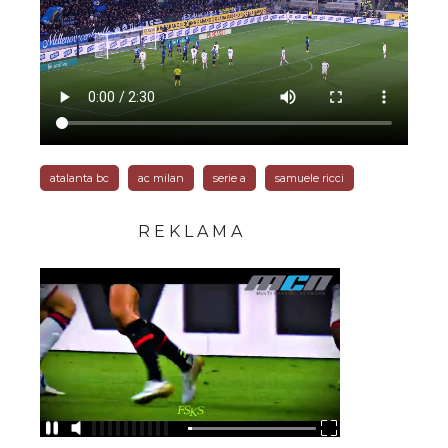
atalanta bc
ac milan
serie a
samuele ricci
R E K L A M A