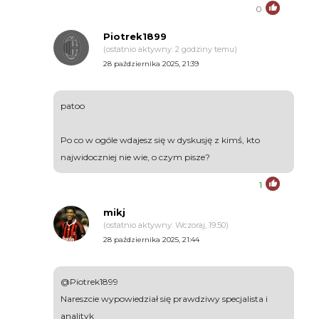
0
Piotrek1899
(ostatnio aktywny: 2 godziny temu)
28 października 2025, 21:39
patoo
Po co w ogóle wdajesz się w dyskusję z kimś, kto
najwidoczniej nie wie, o czym pisze?
1
mikj
(ostatnio aktywny: Wczoraj, 19:50)
28 października 2025, 21:44
@Piotrek1899
Nareszcie wypowiedział się prawdziwy specjalista i
analityk