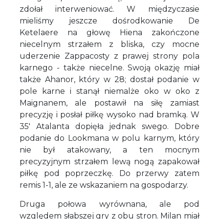
zdołał interweniować. W międzyczasie
mieliśmy jeszcze dośrodkowanie De
Ketelaere na głowę Hiena zakończone
niecelnym strzałem z bliska, czy mocne
uderzenie Zappacosty z prawej strony pola
karnego - także niecelne. Swoją okazję miał
także Ahanor, który w 28; dostał podanie w
pole karne i stanął niemalże oko w oko z
Maignanem, ale postawił na siłę zamiast
precyzję i posłał piłkę wysoko nad bramką. W
35' Atalanta dopięła jednak swego. Dobre
podanie do Lookmana w polu karnym, który
nie był atakowany, a ten mocnym
precyzyjnym strzałem lewą nogą zapakował
piłkę pod poprzeczkę. Do przerwy zatem
remis 1-1, ale ze wskazaniem na gospodarzy.
Druga połowa wyrównana, ale pod
względem słabszej gry z obu stron. Milan miał