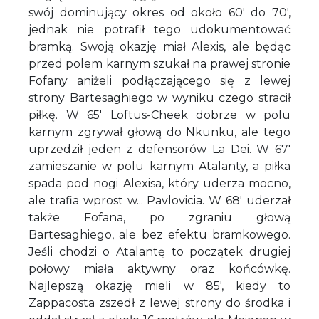
swój dominujący okres od około 60' do 70',
jednak nie potrafił tego udokumentować
bramką. Swoją okazję miał Alexis, ale będąc
przed polem karnym szukał na prawej stronie
Fofany aniżeli podłączającego się z lewej
strony Bartesaghiego w wyniku czego stracił
piłkę. W 65' Loftus-Cheek dobrze w polu
karnym zgrywał głową do Nkunku, ale tego
uprzedził jeden z defensorów La Dei. W 67'
zamieszanie w polu karnym Atalanty, a piłka
spada pod nogi Alexisa, który uderza mocno,
ale trafia wprost w... Pavlovicia. W 68' uderzał
także Fofana, po zgraniu głową
Bartesaghiego, ale bez efektu bramkowego.
Jeśli chodzi o Atalantę to początek drugiej
połowy miała aktywny oraz końcówkę.
Najlepszą okazję mieli w 85', kiedy to
Zappacosta zszedł z lewej strony do środka i