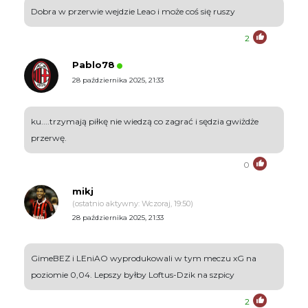
Dobra w przerwie wejdzie Leao i może coś się ruszy
2
Pablo78
28 października 2025, 21:33
ku....trzymają piłkę nie wiedzą co zagrać i sędzia gwiżdże
przerwę.
0
mikj
(ostatnio aktywny: Wczoraj, 19:50)
28 października 2025, 21:33
GimeBEZ i LEniAO wyprodukowali w tym meczu xG na
poziomie 0,04. Lepszy byłby Loftus-Dzik na szpicy
2