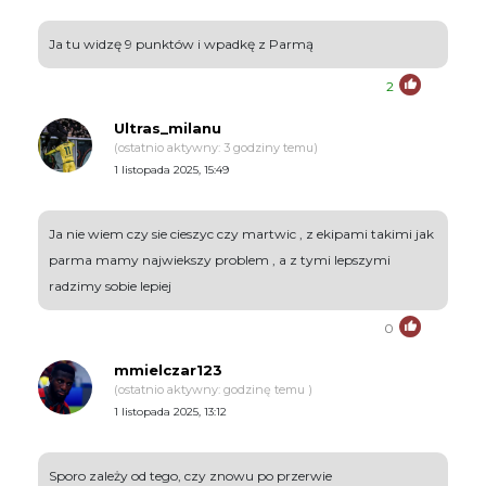
Ja tu widzę 9 punktów i wpadkę z Parmą
2
Ultras_milanu
(ostatnio aktywny: 3 godziny temu)
1 listopada 2025, 15:49
Ja nie wiem czy sie cieszyc czy martwic , z ekipami takimi jak
parma mamy najwiekszy problem , a z tymi lepszymi
radzimy sobie lepiej
0
mmielczar123
(ostatnio aktywny: godzinę temu )
1 listopada 2025, 13:12
Sporo zależy od tego, czy znowu po przerwie