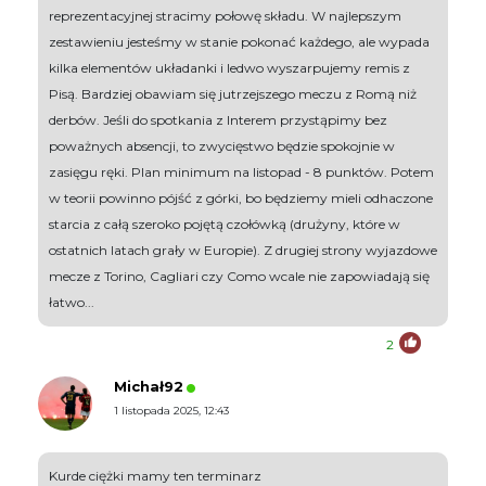
reprezentacyjnej stracimy połowę składu. W najlepszym
zestawieniu jesteśmy w stanie pokonać każdego, ale wypada
kilka elementów układanki i ledwo wyszarpujemy remis z
Pisą. Bardziej obawiam się jutrzejszego meczu z Romą niż
derbów. Jeśli do spotkania z Interem przystąpimy bez
poważnych absencji, to zwycięstwo będzie spokojnie w
zasięgu ręki. Plan minimum na listopad - 8 punktów. Potem
w teorii powinno pójść z górki, bo będziemy mieli odhaczone
starcia z całą szeroko pojętą czołówką (drużyny, które w
ostatnich latach grały w Europie). Z drugiej strony wyjazdowe
mecze z Torino, Cagliari czy Como wcale nie zapowiadają się
łatwo...
2
Michał92
1 listopada 2025, 12:43
Kurde ciężki mamy ten terminarz