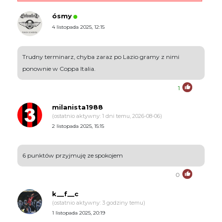
ósmy
4 listopada 2025, 12:15
Trudny terminarz, chyba zaraz po Lazio gramy z nimi
ponownie w Coppa Italia.
1
milanista1988
(ostatnio aktywny: 1 dni temu, 2026-08-06)
2 listopada 2025, 15:15
6 punktów przyjmuję ze spokojem
0
k__f__c
(ostatnio aktywny: 3 godziny temu)
1 listopada 2025, 20:19