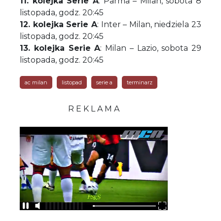
11. kolejka Serie A
: Parma – Milan, sobota 8
listopada, godz. 20:45
12. kolejka Serie A
: Inter – Milan, niedziela 23
listopada, godz. 20:45
13. kolejka Serie A
: Milan – Lazio, sobota 29
listopada, godz. 20:45
ac milan
listopad
serie a
terminarz
R E K L A M A