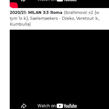
2020/21: MILAN 3:3 Roma
(Ibrahimović x2 [w
tym 1x k.], Saelemaekers - Dżeko, Veretout k.,
Kumbulla)