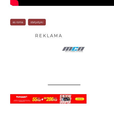
as roma
statystyki
R E K L A M A