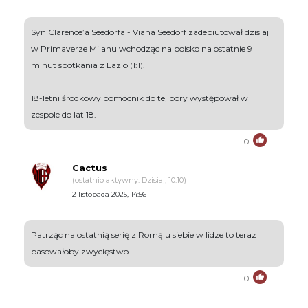
Syn Clarence’a Seedorfa - Viana Seedorf zadebiutował dzisiaj
w Primaverze Milanu wchodząc na boisko na ostatnie 9
minut spotkania z Lazio (1:1).
18-letni środkowy pomocnik do tej pory występował w
zespole do lat 18.
0
Cactus
(ostatnio aktywny: Dzisiaj, 10:10)
2 listopada 2025, 14:56
Patrząc na ostatnią serię z Romą u siebie w lidze to teraz
pasowałoby zwycięstwo.
0