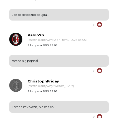
Jak to sie ciezko ogląda...
0
Pablo78
(ostatnio aktywny: 2 dni temu, 2026-08-05)
2 listopada 2025, 22:26
fofana się popisał
0
ChristophFriday
(ostatnio aktywny: Wczoraj, 22:17)
2 listopada 2025, 22:26
Fofana mvp dzis, nie ma co.
0