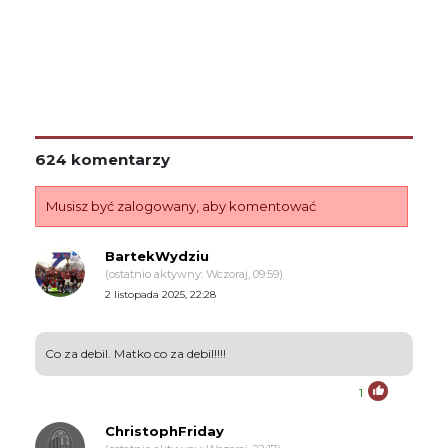
624 komentarzy
Musisz być zalogowany, aby komentować
BartekWydziu
(ostatnio aktywny: Wczoraj, 09:59)
2 listopada 2025, 22:28
Co za debil. Matko co za debil!!!!
1
ChristophFriday