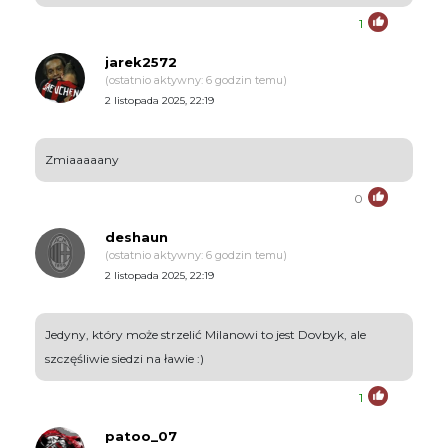
1
jarek2572
(ostatnio aktywny: 6 godzin temu)
2 listopada 2025, 22:19
Zmiaaaaany
0
deshaun
(ostatnio aktywny: 6 godzin temu)
2 listopada 2025, 22:19
Jedyny, który może strzelić Milanowi to jest Dovbyk, ale
szczęśliwie siedzi na ławie :)
1
patoo_07