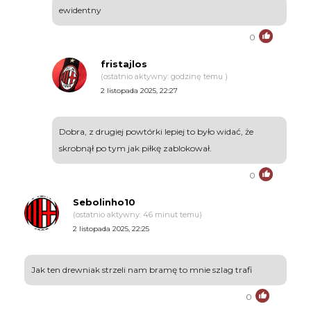
ewidentny
0
fristajlos
(ostatnio aktywny: godzinę temu )
2 listopada 2025, 22:27
Dobra, z drugiej powtórki lepiej to było widać, że
skrobnął po tym jak piłkę zablokował.
0
Sebolinho10
(ostatnio aktywny: 46 minut temu)
2 listopada 2025, 22:25
Jak ten drewniak strzeli nam bramę to mnie szlag trafi
0