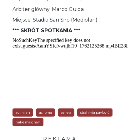
Arbiter główny: Marco Guida
Miejsce: Stadio San Siro (Mediolan)
*** SKRÓT SPOTKANIA ***
ac milan
as roma
serie a
strahinja pavlović
mike maignan
R E K L A M A