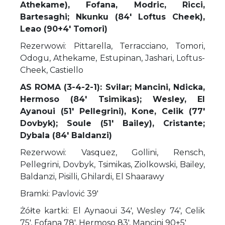
Athekame), Fofana, Modric, Ricci,
Bartesaghi; Nkunku (84' Loftus Cheek),
Leao (90+4' Tomori)
Rezerwowi: Pittarella, Terracciano, Tomori,
Odogu, Athekame, Estupinan, Jashari, Loftus-
Cheek, Castiello
AS ROMA (3-4-2-1): Svilar; Mancini, Ndicka,
Hermoso (84' Tsimikas); Wesley, El
Ayanoui (51' Pellegrini), Kone, Celik (77'
Dovbyk); Soule (51' Bailey), Cristante;
Dybala (84' Baldanzi)
Rezerwowi: Vasquez, Gollini, Rensch,
Pellegrini, Dovbyk, Tsimikas, Ziolkowski, Bailey,
Baldanzi, Pisilli, Ghilardi, El Shaarawy
Bramki: Pavlović 39'
Żółte kartki: El Aynaoui 34', Wesley 74', Celik
75', Fofana 78', Hermoso 83', Mancini 90+5'