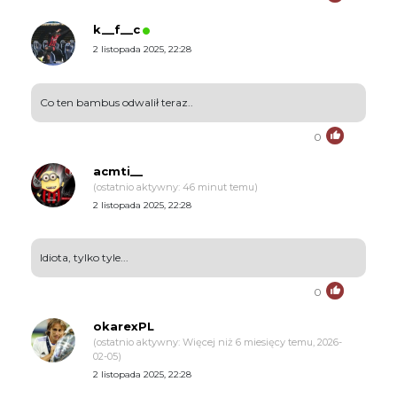
k__f__c
2 listopada 2025, 22:28
Co ten bambus odwalił teraz..
0
acmti__
(ostatnio aktywny: 46 minut temu)
2 listopada 2025, 22:28
Idiota, tylko tyle...
0
okarexPL
(ostatnio aktywny: Więcej niż 6 miesięcy temu, 2026-
02-05)
2 listopada 2025, 22:28