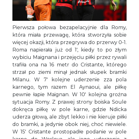
Pierwsza połowa bezapelacyjnie dla Romy,
która miała przewagę, która stworzyła sobie
więcej okazji, która przegrywa do przerwy 0-1.
Roma napierała już od 1', kiedy to po złym
wybiciu Maignana i przejęciu piłki przez rywali
trafiła ona na 16 metr do Cristante, którego
strzał po ziemi minął jednak słupek bramki
Milanu. W 7' kolejne uderzenie zza pola
karnego, tym razem El Aynaoui, ale piłkę
pewnie łapie Maignan. W 10' kolejna groźna
sytuacja Romy. Z prawej strony boiska Soule
dokręca piłkę w pole karne, gdzie Ndicka
uderza głową, ale zbyt lekko i nie kieruje piłki
do bramki, a jedynie obok niej, choć niewiele.
W 15' Cristante prostopadłe podanie w pole