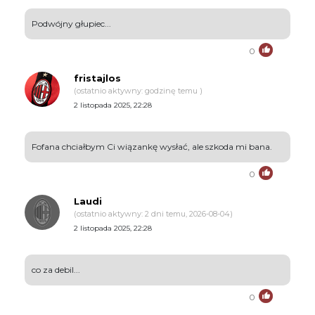
Podwójny głupiec...
0
fristajlos
(ostatnio aktywny: godzinę temu )
2 listopada 2025, 22:28
Fofana chciałbym Ci wiązankę wysłać, ale szkoda mi bana.
0
Laudi
(ostatnio aktywny: 2 dni temu, 2026-08-04)
2 listopada 2025, 22:28
co za debil...
0