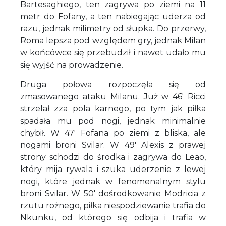
Bartesaghiego, ten zagrywa po ziemi na 11
metr do Fofany, a ten nabiegając uderza od
razu, jednak milimetry od słupka. Do przerwy,
Roma lepsza pod względem gry, jednak Milan
w końcówce się przebudził i nawet udało mu
się wyjść na prowadzenie.
Druga połowa rozpoczęła się od
zmasowanego ataku Milanu. Już w 46' Ricci
strzelał zza pola karnego, po tym jak piłka
spadała mu pod nogi, jednak minimalnie
chybił. W 47' Fofana po ziemi z bliska, ale
nogami broni Svilar. W 49' Alexis z prawej
strony schodzi do środka i zagrywa do Leao,
który mija rywala i szuka uderzenie z lewej
nogi, które jednak w fenomenalnym stylu
broni Svilar. W 50' dośrodkowanie Modricia z
rzutu rożnego, piłka niespodziewanie trafia do
Nkunku, od którego się odbija i trafia w