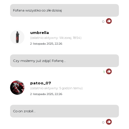
Fofana wszystko co złe dzisiaj
0
umbrella
(ostatnio aktywny: Wczoraj, 18:54)
2 listopada 2025, 22:26
Czy możemy już zdjąć Fofanę...
1
patoo_07
(ostatnio aktywny: 5 godzin temu)
2 listopada 2025, 22:26
Co on zrobił...
0