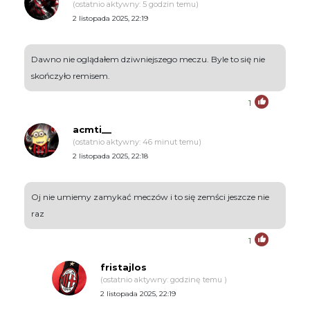
(ostatnio aktywny: 5 godzin temu)
2 listopada 2025, 22:19
Dawno nie oglądałem dziwniejszego meczu. Byle to się nie
skończyło remisem.
1
acmti__
(ostatnio aktywny: 46 minut temu)
2 listopada 2025, 22:18
Oj nie umiemy zamykać meczów i to się zemści jeszcze nie
raz
1
fristajlos
(ostatnio aktywny: godzinę temu )
2 listopada 2025, 22:19