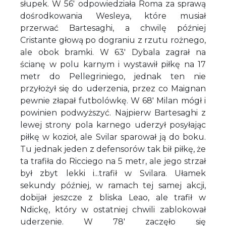
słupek. W 56' odpowiedziała Roma za sprawą
dośrodkowania Wesleya, które musiał
przerwać Bartesaghi, a chwilę później
Cristante głową po dograniu z rzutu rożnego,
ale obok bramki. W 63' Dybala zagrał na
ścianę w polu karnym i wystawił piłkę na 17
metr do Pellegriniego, jednak ten nie
przyłożył się do uderzenia, przez co Maignan
pewnie złapał futbolówkę. W 68' Milan mógł i
powinien podwyższyć. Najpierw Bartesaghi z
lewej strony pola karnego uderzył posyłając
piłkę w kozioł, ale Svilar sparował ją do boku.
Tu jednak jeden z defensorów tak bił piłkę, że
ta trafiła do Ricciego na 5 metr, ale jego strzał
był zbyt lekki i...trafił w Svilara. Ułamek
sekundy później, w ramach tej samej akcji,
dobijał jeszcze z bliska Leao, ale trafił w
Ndickę, który w ostatniej chwili zablokował
uderzenie. W 78' zaczęło się