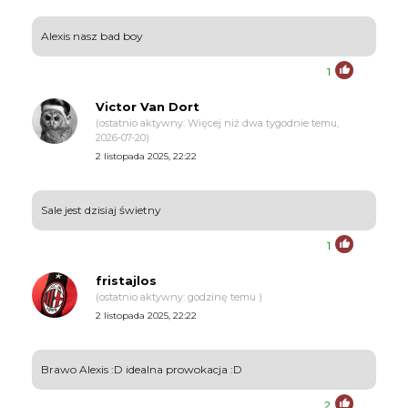
Alexis nasz bad boy
1
Victor Van Dort
(ostatnio aktywny: Więcej niż dwa tygodnie temu,
2026-07-20)
2 listopada 2025, 22:22
Sale jest dzisiaj świetny
1
fristajlos
(ostatnio aktywny: godzinę temu )
2 listopada 2025, 22:22
Brawo Alexis :D idealna prowokacja :D
2