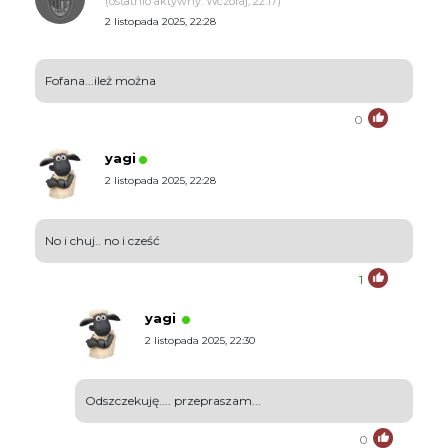
(ostatnio aktywny: Wczoraj, 22:17)
2 listopada 2025, 22:28
Fofana...ileż można
0
yagi
2 listopada 2025, 22:28
No i chuj.. no i cześć
1
yagi
2 listopada 2025, 22:30
Odszczekuję.... przepraszam...
0