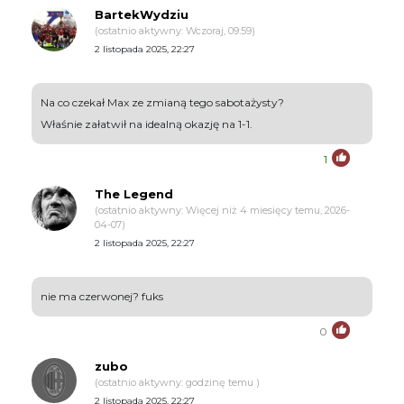
BartekWydziu
(ostatnio aktywny: Wczoraj, 09:59)
2 listopada 2025, 22:27
Na co czekał Max ze zmianą tego sabotażysty?
Właśnie załatwił na idealną okazję na 1-1.
1
The Legend
(ostatnio aktywny: Więcej niż 4 miesięcy temu, 2026-
04-07)
2 listopada 2025, 22:27
nie ma czerwonej? fuks
0
zubo
(ostatnio aktywny: godzinę temu )
2 listopada 2025, 22:27