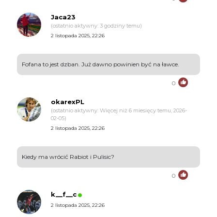
Jaca23
(ostatnio aktywny: 3 godziny temu)
2 listopada 2025, 22:26
Fofana to jest dzban. Już dawno powinien być na ławce.
0
okarexPL
(ostatnio aktywny: Więcej niż 6 miesięcy temu, 2026-
02-05)
2 listopada 2025, 22:26
Kiedy ma wrócić Rabiot i Pulisic?
0
k__f__c
2 listopada 2025, 22:26