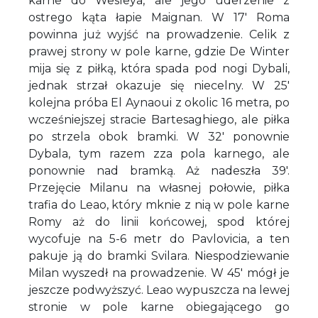
karne do Wesleya, ale jego uderzenie z
ostrego kąta łapie Maignan. W 17' Roma
powinna już wyjść na prowadzenie. Celik z
prawej strony w pole karne, gdzie De Winter
mija się z piłką, która spada pod nogi Dybali,
jednak strzał okazuje się niecelny. W 25'
kolejna próba El Aynaoui z okolic 16 metra, po
wcześniejszej stracie Bartesaghiego, ale piłka
po strzela obok bramki. W 32' ponownie
Dybala, tym razem zza pola karnego, ale
ponownie nad bramką. Aż nadeszła 39'.
Przejęcie Milanu na własnej połowie, piłka
trafia do Leao, który mknie z nią w pole karne
Romy aż do linii końcowej, spod której
wycofuje na 5-6 metr do Pavlovicia, a ten
pakuje ją do bramki Svilara. Niespodziewanie
Milan wyszedł na prowadzenie. W 45' mógł je
jeszcze podwyższyć. Leao wypuszcza na lewej
stronie w pole karne obiegającego go