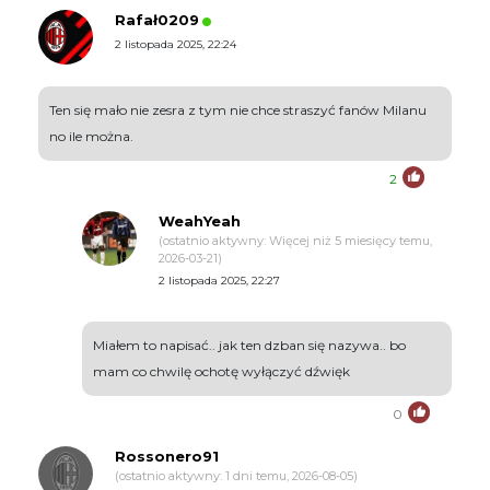
Rafał0209
2 listopada 2025, 22:24
Ten się mało nie zesra z tym nie chce straszyć fanów Milanu
no ile można.
2
WeahYeah
(ostatnio aktywny: Więcej niż 5 miesięcy temu,
2026-03-21)
2 listopada 2025, 22:27
Miałem to napisać.. jak ten dzban się nazywa.. bo
mam co chwilę ochotę wyłączyć dźwięk
0
Rossonero91
(ostatnio aktywny: 1 dni temu, 2026-08-05)