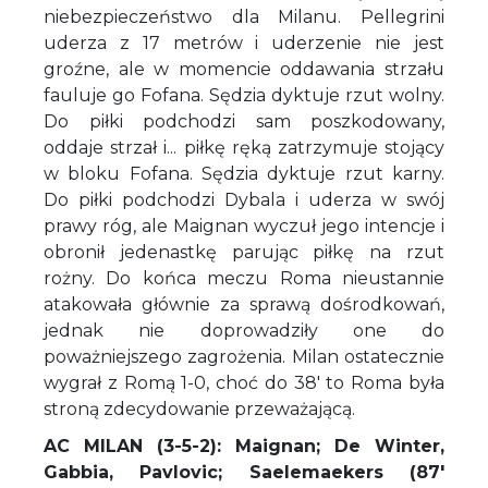
niebezpieczeństwo dla Milanu. Pellegrini
uderza z 17 metrów i uderzenie nie jest
groźne, ale w momencie oddawania strzału
fauluje go Fofana. Sędzia dyktuje rzut wolny.
Do piłki podchodzi sam poszkodowany,
oddaje strzał i... piłkę ręką zatrzymuje stojący
w bloku Fofana. Sędzia dyktuje rzut karny.
Do piłki podchodzi Dybala i uderza w swój
prawy róg, ale Maignan wyczuł jego intencje i
obronił jedenastkę parując piłkę na rzut
rożny. Do końca meczu Roma nieustannie
atakowała głównie za sprawą dośrodkowań,
jednak nie doprowadziły one do
poważniejszego zagrożenia. Milan ostatecznie
wygrał z Romą 1-0, choć do 38' to Roma była
stroną zdecydowanie przeważającą.
AC MILAN (3-5-2): Maignan; De Winter,
Gabbia, Pavlovic; Saelemaekers (87'