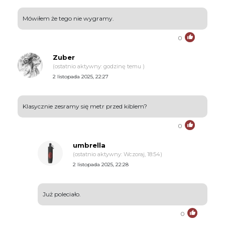
Mówiłem że tego nie wygramy.
0
Zuber
(ostatnio aktywny: godzinę temu )
2 listopada 2025, 22:27
Klasycznie zesramy się metr przed kiblem?
0
umbrella
(ostatnio aktywny: Wczoraj, 18:54)
2 listopada 2025, 22:28
Już poleciało.
0