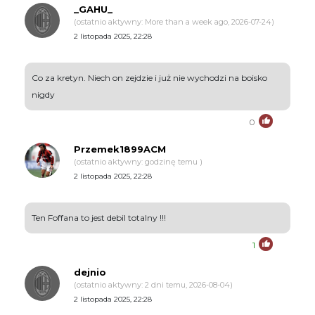
_GAHU_
(ostatnio aktywny: More than a week ago, 2026-07-24)
2 listopada 2025, 22:28
Co za kretyn. Niech on zejdzie i już nie wychodzi na boisko
nigdy
0
Przemek1899ACM
(ostatnio aktywny: godzinę temu )
2 listopada 2025, 22:28
Ten Foffana to jest debil totalny !!!
1
dejnio
(ostatnio aktywny: 2 dni temu, 2026-08-04)
2 listopada 2025, 22:28