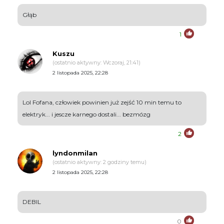
Głąb
1
Kuszu
(ostatnio aktywny: Wczoraj, 21:41)
2 listopada 2025, 22:28
Lol Fofana, człowiek powinien już zejść 10 min temu to
elektryk... i jescze karnego dostali... bezmózg
2
lyndonmilan
(ostatnio aktywny: 2 godziny temu)
2 listopada 2025, 22:28
DEBIL
0