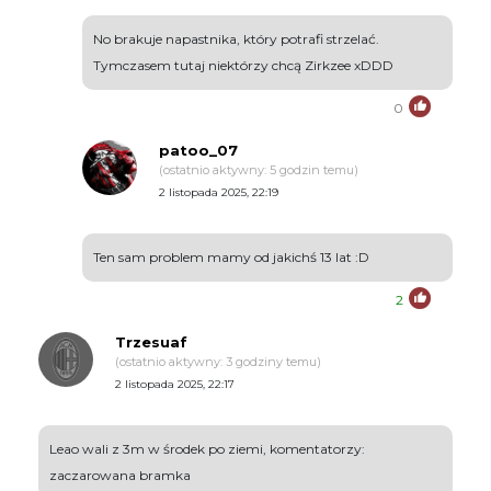
No brakuje napastnika, który potrafi strzelać.
Tymczasem tutaj niektórzy chcą Zirkzee xDDD
0
patoo_07
(ostatnio aktywny: 5 godzin temu)
2 listopada 2025, 22:19
Ten sam problem mamy od jakichś 13 lat :D
2
Trzesuaf
(ostatnio aktywny: 3 godziny temu)
2 listopada 2025, 22:17
Leao wali z 3m w środek po ziemi, komentatorzy:
zaczarowana bramka