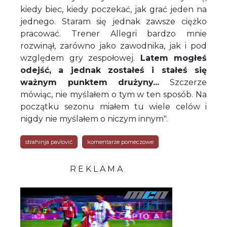
kiedy biec, kiedy poczekać, jak grać jeden na
jednego. Staram się jednak zawsze ciężko
pracować. Trener Allegri bardzo mnie
rozwinął, zarówno jako zawodnika, jak i pod
względem gry zespołowej.
Latem mogłeś
odejść, a jednak zostałeś i stałeś się
ważnym punktem drużyny...
Szczerze
mówiąc, nie myślałem o tym w ten sposób. Na
początku sezonu miałem tu wiele celów i
nigdy nie myślałem o niczym innym".
strahinja pavlović
komentarze pomeczowe
R E K L A M A