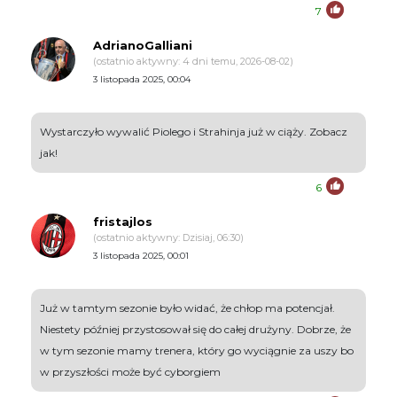
7
AdrianoGalliani
(ostatnio aktywny: 4 dni temu, 2026-08-02)
3 listopada 2025, 00:04
Wystarczyło wywalić Piolego i Strahinja już w ciąży. Zobacz
jak!
6
fristajlos
(ostatnio aktywny: Dzisiaj, 06:30)
3 listopada 2025, 00:01
Już w tamtym sezonie było widać, że chłop ma potencjał.
Niestety później przystosował się do całej drużyny. Dobrze, że
w tym sezonie mamy trenera, który go wyciągnie za uszy bo
w przyszłości może być cyborgiem