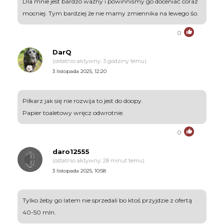
Dla mnie jest bardzo ważny i powinniśmy go doceniać coraz
mocniej. Tym bardziej że nie mamy zmiennika na lewego śo.
0
DarQ
(ostatnio aktywny: 3 godziny temu)
3 listopada 2025, 12:20
Piłkarz jak się nie rozwija to jest do doopy.
Papier toaletowy wręcz odwrotnie.
0
daro12555
(ostatnio aktywny: 28 minut temu)
3 listopada 2025, 10:58
Tylko żeby go latem nie sprzedali bo ktoś przyjdzie z ofertą
40-50 mln.