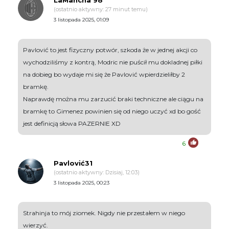
LaMancha 98
(ostatnio aktywny: 27 minut temu)
3 listopada 2025, 01:09
Pavlović to jest fizyczny potwór, szkoda że w jednej akcji co
wychodziliśmy z kontrą, Modric nie puścił mu dokladnej piłki
na dobieg bo wydaje mi się że Pavlović wpierdzieliłby 2
bramkę.
Naprawdę można mu zarzucić braki techniczne ale ciągu na
bramkę to Gimenez powinien się od niego uczyć xd bo gość
jest definicją słowa PAZERNIE XD
6
Pavlović31
(ostatnio aktywny: Dzisiaj, 12:03)
3 listopada 2025, 00:23
Strahinja to mój ziomek. Nigdy nie przestałem w niego
wierzyć.