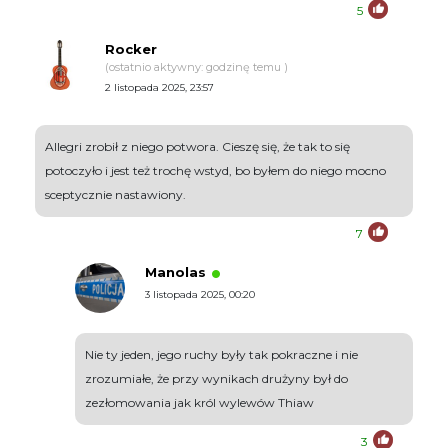
5
Rocker
(ostatnio aktywny: godzinę temu )
2 listopada 2025, 23:57
Allegri zrobił z niego potwora. Cieszę się, że tak to się
potoczyło i jest też trochę wstyd, bo byłem do niego mocno
sceptycznie nastawiony.
7
Manolas
3 listopada 2025, 00:20
Nie ty jeden, jego ruchy były tak pokraczne i nie
zrozumiałe, że przy wynikach drużyny był do
zezłomowania jak król wylewów Thiaw
3