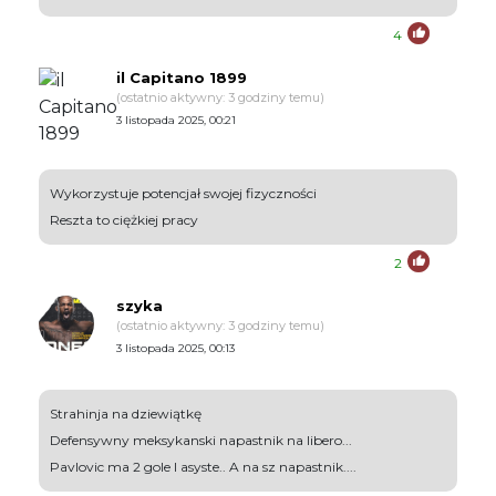
4
il Capitano 1899
(ostatnio aktywny: 3 godziny temu)
3 listopada 2025, 00:21
Wykorzystuje potencjał swojej fizyczności
Reszta to ciężkiej pracy
2
szyka
(ostatnio aktywny: 3 godziny temu)
3 listopada 2025, 00:13
Strahinja na dziewiątkę
Defensywny meksykanski napastnik na libero...
Pavlovic ma 2 gole I asyste.. A na sz napastnik....