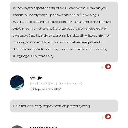
W pewnych aspektach są braki u Pavlovicia. Głównie jeśli
chodzi o koordynacje i panowanie nad piłką w biegu.
Wygląda to czasem bardzo pokracznie, ale Serb ma bardzo
wiele mocnych stron, które przekładają się na jego dobre
występy. Jest twardy w obronie, bardzo silny fizycznie, no i
ma ciąg na bramkę, który momentalnie sieje popłoch u
defensorów rywali. Strahinja na pewno rośnie pod wodzą
Allegriego. Oby tak dalej.
2
Vol'jin
(ostatnio aktywny: godzinę temu )
3 listopada 2025, 01:22
Chiellini vibe przy odpowiednich proporcjach ;]
7