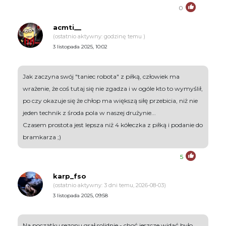
0
acmti__
(ostatnio aktywny: godzinę temu )
3 listopada 2025, 10:02
Jak zaczyna swój "taniec robota" z piłką, człowiek ma
wrażenie, że coś tutaj się nie zgadza i w ogóle kto to wymyślił,
po czy okazuje się że chłop ma większą siłę przebicia, niż nie
jeden technik z środa pola w naszej drużynie...
Czasem prostota jest lepsza niż 4 kółeczka z piłką i podanie do
bramkarza ;)
5
karp_fso
(ostatnio aktywny: 3 dni temu, 2026-08-03)
3 listopada 2025, 09:58
Na początku sezonu grał solidnie - choć jeszcze widać było