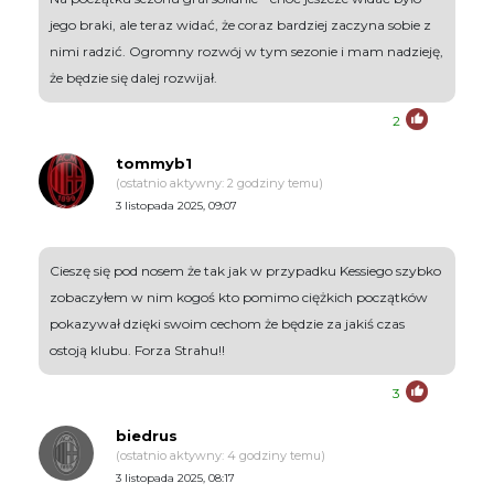
jego braki, ale teraz widać, że coraz bardziej zaczyna sobie z
nimi radzić. Ogromny rozwój w tym sezonie i mam nadzieję,
że będzie się dalej rozwijał.
2
tommyb1
(ostatnio aktywny: 2 godziny temu)
3 listopada 2025, 09:07
Cieszę się pod nosem że tak jak w przypadku Kessiego szybko
zobaczyłem w nim kogoś kto pomimo ciężkich początków
pokazywał dzięki swoim cechom że będzie za jakiś czas
ostoją klubu. Forza Strahu!!
3
biedrus
(ostatnio aktywny: 4 godziny temu)
3 listopada 2025, 08:17