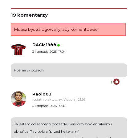
19 komentarzy
Musisz być zalogowany, aby komentować
DACM1988
3 listopada 2025, 17:04
Rośnie w oczach.
1
Paolo03
(ostatnio aktywny: Wczoraj, 21:56)
3 listopada 2025, 16:58
Ja jestem od samego początku wielkim zwolennikiem i
obrońca Pavlovicia (przed hejterami).