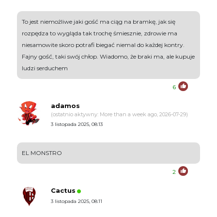
To jest niemożliwe jaki gość ma ciąg na bramkę, jak się
rozpędza to wygląda tak trochę śmiesznie, zdrowie ma
niesamowite skoro potrafi biegać niemal do każdej kontry.
Fajny gość, taki swój chłop. Wiadomo, że braki ma, ale kupuje
ludzi serduchem
6
adamos
(ostatnio aktywny: More than a week ago, 2026-07-29)
3 listopada 2025, 08:13
EL MONSTRO
2
Cactus
3 listopada 2025, 08:11