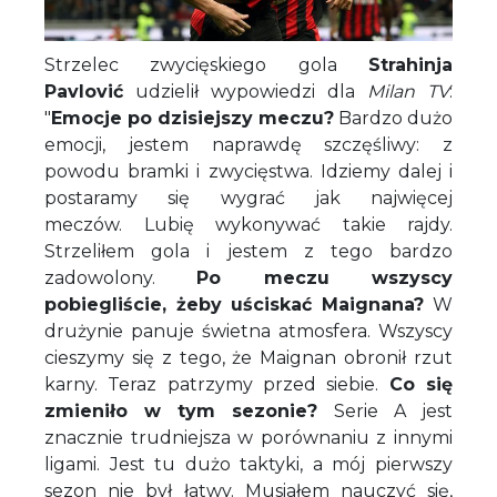
Strzelec zwycięskiego gola
Strahinja
Pavlović
udzielił wypowiedzi dla
Milan TV
:
"
Emocje po dzisiejszy meczu?
Bardzo dużo
emocji, jestem naprawdę szczęśliwy: z
powodu bramki i zwycięstwa. Idziemy dalej i
postaramy się wygrać jak najwięcej
meczów. Lubię wykonywać takie rajdy.
Strzeliłem gola i jestem z tego bardzo
zadowolony.
Po meczu wszyscy
pobiegliście, żeby uściskać Maignana?
W
drużynie panuje świetna atmosfera. Wszyscy
cieszymy się z tego, że Maignan obronił rzut
karny. Teraz patrzymy przed siebie.
Co się
zmieniło w tym sezonie?
Serie A jest
znacznie trudniejsza w porównaniu z innymi
ligami. Jest tu dużo taktyki, a mój pierwszy
sezon nie był łatwy. Musiałem nauczyć się,