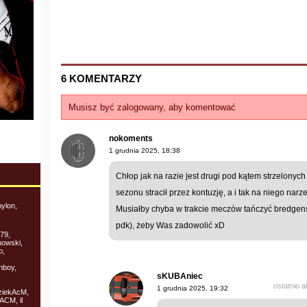
6 KOMENTARZY
Musisz być zalogowany, aby komentować
nokoments
1 grudnia 2025, 18:38
Chłop jak na razie jest drugi pod kątem strzelonych
sezonu stracił przez kontuzję, a i tak na niego narz
ylon,
Musiałby chyba w trakcie meczów tańczyć bredgensa
pdk), żeby Was zadowolić xD
79,
nowski,
o,
anboy,
sKUBAniec
ostatnio 
1 grudnia 2025, 19:32
yziekAcM,
ACM, il