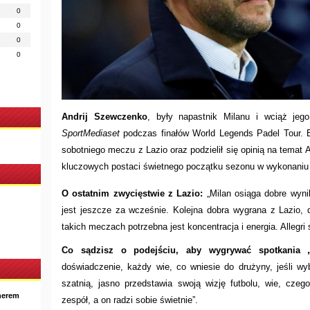
0
0
0
0
Andrij Szewczenko
, były napastnik Milanu i wciąż jego
SportMediaset
podczas finałów World Legends Padel Tour. B
sobotniego meczu z Lazio oraz podzielił się opinią na temat 
kluczowych postaci świetnego początku sezonu w wykonaniu 
O ostatnim zwycięstwie z Lazio:
„Milan osiąga dobre wynik
jest jeszcze za wcześnie. Kolejna dobra wygrana z Lazio, 
takich meczach potrzebna jest koncentracja i energia. Allegri
Co sądzisz o podejściu, aby wygrywać spotkania „
doświadczenie, każdy wie, co wniesie do drużyny, jeśli wy
szatnią, jasno przedstawia swoją wizję futbolu, wie, cze
nerem
zespół, a on radzi sobie świetnie”.