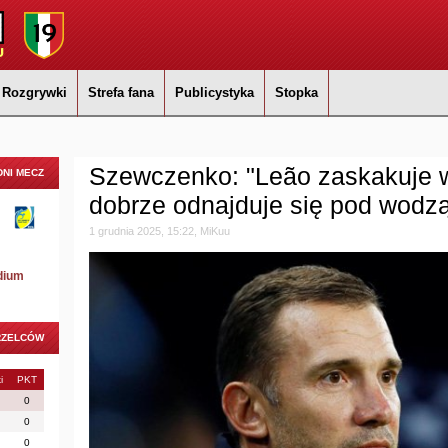
Rozgrywki
Strefa fana
Publicystyka
Stopka
Szewczenko: "Leão zaskakuje w
NI MECZ
dobrze odnajduje się pod wodzą
1 grudnia 2025, 15:22, MiKuu
dium
RZELCÓW
i
PKT
0
0
0