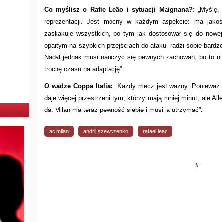
Co myślisz o Rafie Leão i sytuacji Maignana?:
„Myślę, 
reprezentacji. Jest mocny w każdym aspekcie: ma jako
zaskakuje wszystkich, po tym jak dostosował się do nowej 
opartym na szybkich przejściach do ataku, radzi sobie bardzo 
Nadal jednak musi nauczyć się pewnych zachowań, bo to nie 
trochę czasu na adaptację”.
O wadze Coppa Italia:
„Każdy mecz jest ważny. Ponieważ d
daje więcej przestrzeni tym, którzy mają mniej minut, ale All
da. Milan ma teraz pewność siebie i musi ją utrzymać”.
ac milan
andrij szewczenko
rafael leao
#