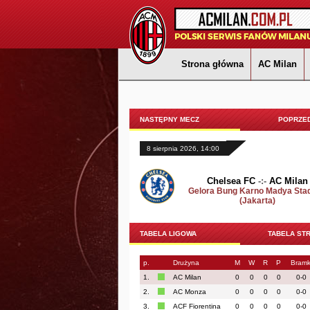
Strona główna
AC Milan
NASTĘPNY MECZ
POPRZED
8 sierpnia 2026, 14:00
Chelsea FC
-:-
AC Milan
Gelora Bung Karno Madya Sta
(Jakarta)
TABELA LIGOWA
TABELA ST
p.
Drużyna
M
W
R
P
Bramk
1.
AC Milan
0
0
0
0
0-0
2.
AC Monza
0
0
0
0
0-0
3.
ACF Fiorentina
0
0
0
0
0-0