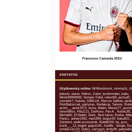
Francesco Camarda 2031!
STATYSTYKI
Użytkownicy online:
MrWoodstock, tommyb1, zb
jedunio, slavio, Voltrex, Zuber, lyndonmilan, kabo,
Mirek99999999, Semper Fideli, robert66, jachud3,
ziomekk7, Kaineq, S4MLUK, Marcos Salinas, jarek
PiotrBalcerzak, patrykas, Redakcja, Tairens, Robi
acmti__, jarek2572, ósmy, Matim, Marios77, groch
simon88ss, Fifa2121, DarKovs, Pan A. , KaSeL85,
Michał92, El Diablo, Stark, Skot Łilson, Endriu, Mil
Panicz, adrian1992, mpt1899, boguc69, Kaka821 ,
Zdziebol, wielki prostownik, Rafał0209, ba_acm,
kozik___13, bogiel, gago1145, JotaBe , Sergio, D
mmielczar123, Dabry, carrygun, Andy89, palonetto