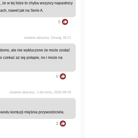
, że w tej lidze to chyba wszyscy napastnicy
kach, nawet jak na Serie A.
0
ostatnio aktywny: Dzisiaj, 00:21
adomo, ale nie wykluczone że może zostać
to czekać aż się połapie, no i może na
0
ostatnio aktywny: 2 dni temu, 2026-08-05
wodu kontuzji mięśnia przywodziciela.
1