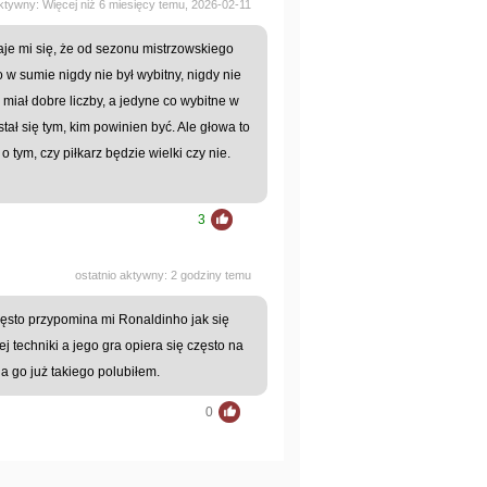
aktywny: Więcej niż 6 miesięcy temu, 2026-02-11
aje mi się, że od sezonu mistrzowskiego
 w sumie nigdy nie był wybitny, nigdy nie
miał dobre liczby, a jedyne co wybitne w
tał się tym, kim powinien być. Ale głowa to
 tym, czy piłkarz będzie wielki czy nie.
3
ostatnio aktywny: 2 godziny temu
zęsto przypomina mi Ronaldinho jak się
j techniki a jego gra opiera się często na
a go już takiego polubiłem.
0