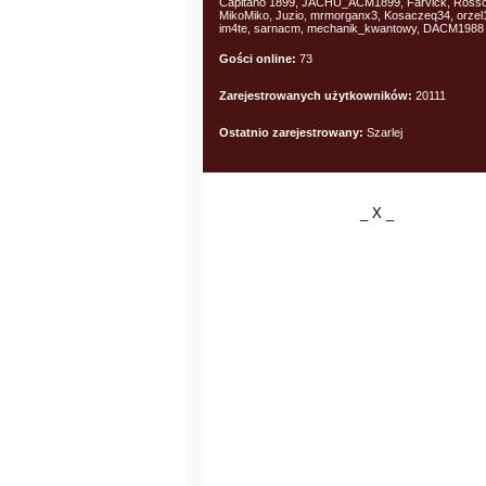
Capitano 1899, JACHU_ACM1899, Farvick, Rosso
MikoMiko, Juzio, mrmorganx3, Kosaczeq34, orzel
im4te, sarnacm, mechanik_kwantowy, DACM1988
Gości online:
73
Zarejestrowanych użytkowników:
20111
Ostatnio zarejestrowany:
Szarlej
_ X _