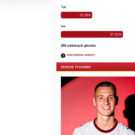
Tak
32.39%
Nie
67.61%
284 oddanych głosów
ARCHIWUM ANKIET
ZDJĘCIE TYGODNIA