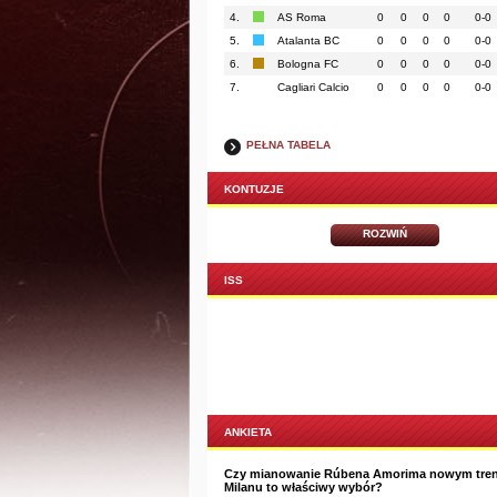
4.
AS Roma
0
0
0
0
0-0
5.
Atalanta BC
0
0
0
0
0-0
6.
Bologna FC
0
0
0
0
0-0
7.
Cagliari Calcio
0
0
0
0
0-0
PEŁNA TABELA
KONTUZJE
ROZWIŃ
ISS
ANKIETA
Czy mianowanie Rúbena Amorima nowym tre
Milanu to właściwy wybór?