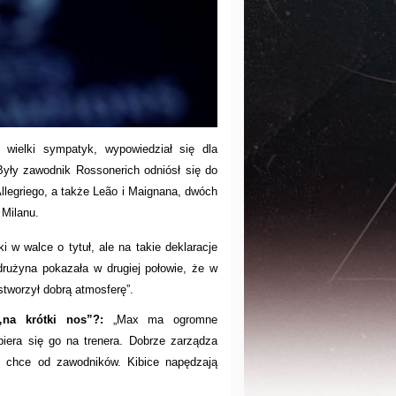
 wielki sympatyk, wypowiedział się dla
yły zawodnik Rossonerich odniósł się do
Allegriego, a także Leão i Maignana, dwóch
Milanu.
i w walce o tytuł, ale na takie deklaracje
drużyna pokazała w drugiej połowie, że w
 stworzył dobrą atmosferę”.
na krótki nos”?:
„Max ma ogromne
biera się go na trenera. Dobrze zarządza
go chce od zawodników. Kibice napędzają