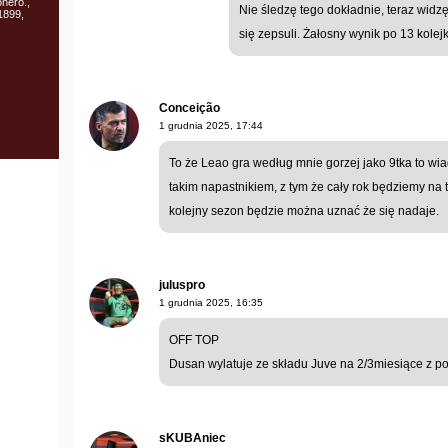
nero.,
Nie śledzę tego dokładnie, teraz widzę
1899,
się zepsuli. Żałosny wynik po 13 kolej
Conceição
1 grudnia 2025, 17:44
To że Leao gra według mnie gorzej jako 9tka to wi
takim napastnikiem, z tym że cały rok będziemy na 
kolejny sezon będzie można uznać że się nadaje.
juluspro
1 grudnia 2025, 16:35
OFF TOP
Dusan wylatuje ze składu Juve na 2/3miesiące z po
sKUBAniec