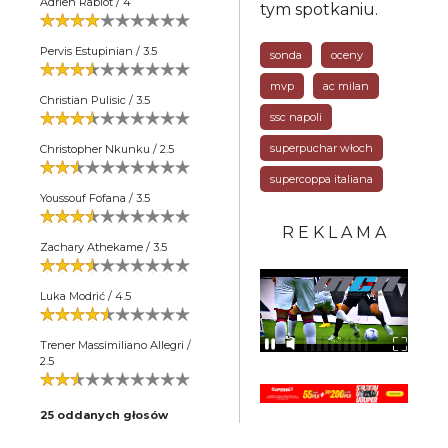
Adrien Rabiot / 4
tym spotkaniu.
Pervis Estupinian / 3.5
sonda
oceny
mvp
ac milan
Christian Pulisic / 3.5
ssc napoli
superpuchar włoch
Christopher Nkunku / 2.5
supercoppa italiana
Youssouf Fofana / 3.5
R E K L A M A
Zachary Athekame / 3.5
Luka Modrić / 4.5
Trener Massimiliano Allegri /
2.5
25 oddanych głosów