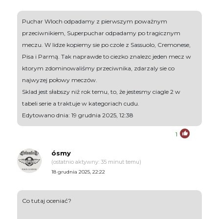
Puchar Wloch odpadamy z pierwszym poważnym
przeciwnikiem, Superpuchar odpadamy po tragicznym
meczu. W lidze kopiemy sie po czole z Sassuolo, Cremonese,
Pisa i Parmą. Tak naprawde to ciezko znalezc jeden mecz w
ktorym zdominowaliśmy przeciwnika, zdarzaly sie co
najwyzej połowy meczów.
Sklad jest słabszy niż rok temu, to, że jestesmy ciagle 2 w
tabeli serie a traktuje w kategoriach cudu.
Edytowano dnia: 19 grudnia 2025, 12:38
1
ósmy
(ostatnio aktywny: 35 minut temu)
18 grudnia 2025, 22:22
Co tutaj oceniać?