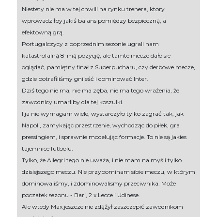
Niestety nie ma w tej chwili na rynku trenera, ktory
wprowadziłby jakiś balans pomiędzy bezpieczną, a
efektowną grą.
Portugalczycy z poprzednim sezonie ugrali nam
katastrofalną 8-mą pozycję, ale tamte mecze dało sie
oglądać, pamiętny finał z Superpucharu, czy derbowe mecze,
gdzie potrafiliśmy gniieść i dominować Inter.
Dziś tego nie ma, nie ma zęba, nie ma tego wrażenia, że
zawodnicy umarliby dla tej koszulki.
I ja nie wymagam wiele, wystarczyło tylko zagrać tak, jak
Napoli, zamykając przestrzenie, wychodząc do piłek, gra
pressingiem, i sprawnie modelując formacje. To nie są jakies
tajemnice futbolu.
Tylko, że Allegri tego nie uważa, i nie mam na myśli tylko
dzisiejszego meczu. Nie przypominam sibie meczu, w którym
dominowaliśmy, i zdominowalismy przeciwnika. Może
poczatek sezonu - Bari, 2 x Lecce i Udinese.
Ale wtedy Max jeszcze nie zdążył zaszczepić zawodnikom