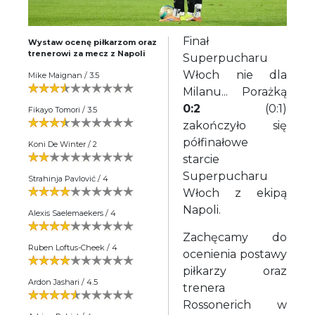
Finał
Wystaw ocenę piłkarzom oraz
trenerowi za mecz z Napoli
Superpucharu
Włoch nie dla
Mike Maignan / 3.5
Milanu... Porażką
0:2
(0:1)
Fikayo Tomori / 3.5
zakończyło się
półfinałowe
Koni De Winter / 2
starcie
Superpucharu
Strahinja Pavlović / 4
Włoch z ekipą
Napoli.
Alexis Saelemaekers / 4
Zachęcamy do
Ruben Loftus-Cheek / 4
ocenienia postawy
piłkarzy oraz
Ardon Jashari / 4.5
trenera
Rossonerich w