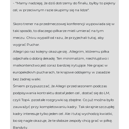
- "Mamy nadzieję, że dziś dotrzemy do finału, byłby to piękny
cel, w przeciwnym razie skupimy się na lidze".
Skoro trener na przedmeczowej konferencji wypowiada się w
taki sposób, to dlaczego piłkarze mieli umierać na tym
meczu. Chivu wypalił od razu, że przyjechali tutaj, aby
wygrać Puchar.
Allegri po raz kolejny okazuje się...Allegrim, któremu piłka
odjechała o dobrą dekadę. Ten minimalizm, niechlujstwo i
malkontenctwo jest coraz bardziej irytujące. Nie grajac w
europekdkivh pucharach, te krajowe oddajemy w zasadzie
bez żadnej walki.
Śmiem przypuszczać, że Allegri przed sezonem podczas
podpisywania kontraktu dostał jeden cel , dostać się do LM,
czyli Top4. pzostałe rozgrywki są zbędne. Co już można było
zauważyć przy kompletowaniu kadry. Tak skrajnie szczupłej
kadry interesuje tylko jeden cel. Ale i tutaj wychodzą kwiatki,
bo się nagle okazuje, że te słabsze zespoły chcą grać w piłkę.
Bandyty.