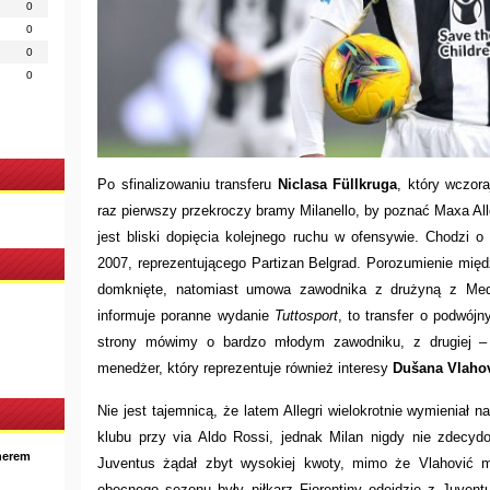
0
0
0
0
Po sfinalizowaniu transferu
Niclasa Füllkruga
, który wczor
raz pierwszy przekroczy bramy Milanello, by poznać Maxa All
jest bliski dopięcia kolejnego ruchu w ofensywie. Chodzi 
2007, reprezentującego Partizan Belgrad. Porozumienie międ
domknięte, natomiast umowa zawodnika z drużyną z Medio
informuje poranne wydanie
Tuttosport
, to transfer o podwój
strony mówimy o bardzo młodym zawodniku, z drugiej – 
menedżer, który reprezentuje również interesy
Dušana Vlahov
Nie jest tajemnicą, że latem Allegri wielokrotnie wymieniał 
klubu przy via Aldo Rossi, jednak Milan nigdy nie zdecy
nerem
Juventus żądał zbyt wysokiej kwoty, mimo że Vlahović mi
obecnego sezonu były piłkarz Fiorentiny odejdzie z Juvent