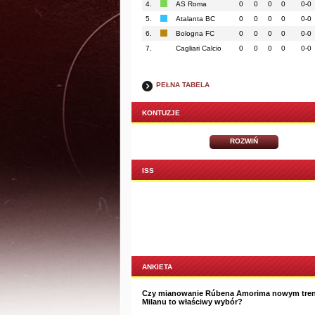
4.
AS Roma
0
0
0
0
0-0
5.
Atalanta BC
0
0
0
0
0-0
6.
Bologna FC
0
0
0
0
0-0
7.
Cagliari Calcio
0
0
0
0
0-0
PEŁNA TABELA
KONTUZJE
ROZWIŃ
ISS
ANKIETA
Czy mianowanie Rúbena Amorima nowym tre
Milanu to właściwy wybór?