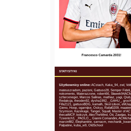
Francesco Camarda 2031!
STATYSTYKI
Użytkownicy online:
ACstach, Kaka_94, zwl, Volt
mateuszradom, pazioni, Gattuso28, Semper Fideli,
nokoments, Materazzone, robert66, Sławek94ACM
szfarceneger, Marcos Salinas, mathiaz, yagi, Qiub
Redakcja, theoden92, dysha1992, _GAHU_, groch
Fifa2121, gattusoBDG, kamalh, Skot Łilson, eMJay
Gieno, Hoop, ogarnijse, Oskyy, Rafał0209, maatee
Szymson, Kazekage, Tanger, Squall, Master of AC 
thecatMCP, bolczyk, AlexTheWind, Oti, Zawijas, k
Tzeentch3, _PAOLO_, Gianni Comandini, ACMicha
marcinfl82, Elephantine, sarnacm, mechanik_kwan
Palpatine, kuba_w9, OldSchool