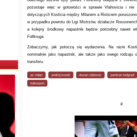
pozostaje więc w gotowości w sprawie Vlahovicia i ni
dotyczących Kosticia między Milanem a Risticiem poruszon
w przypadku powrotu do Ligi Mistrzów, działacze Rossonerich
a kolejny środkowy napastnik będzie potrzebny nawet w
Füllkruga.
Zobaczymy, jak potoczą się wydarzenia. Na razie Kost
nominalnie jako napastnik, ale także jako swego rodzaju 
transferu.
ac milan
andrej kostić
dusan vlahovic
partizan belgrad
tuttosport
#