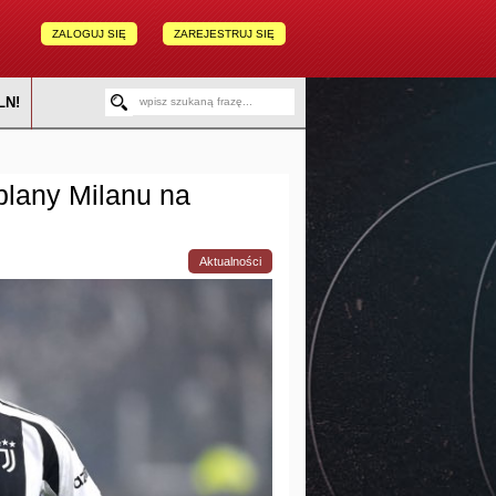
ZALOGUJ SIĘ
ZAREJESTRUJ SIĘ
LN!
 plany Milanu na
Aktualności