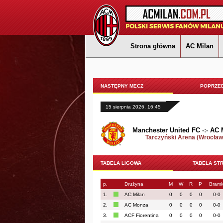
Strona główna
AC Milan
NASTĘPNY MECZ
POPRZED
15 sierpnia 2026, 16:45
Manchester United FC
-:-
AC 
Tarczyński Arena (Wrocław
TABELA LIGOWA
TABELA ST
p.
Drużyna
M
W
R
P
Bramk
1.
AC Milan
0
0
0
0
0-0
2.
AC Monza
0
0
0
0
0-0
3.
ACF Fiorentina
0
0
0
0
0-0