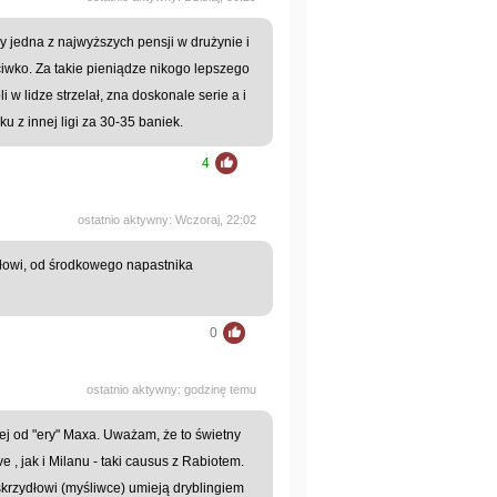
y jedna z najwyższych pensji w drużynie i
ciwko. Za takie pieniądze nikogo lepszego
 w lidze strzelał, zna doskonale serie a i
u z innej ligi za 30-35 baniek.
4
ostatnio aktywny: Wczoraj, 22:02
dłowi, od środkowego napastnika
0
ostatnio aktywny: godzinę temu
iej od "ery" Maxa. Uważam, że to świetny
 , jak i Milanu - taki causus z Rabiotem.
krzydłowi (myśliwce) umieją dryblingiem