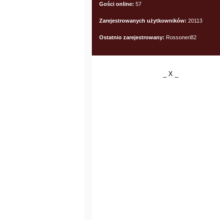
Gości online:
57
Zarejestrowanych użytkowników:
20113
Ostatnio zarejestrowany:
Rossoneri82
_ X _