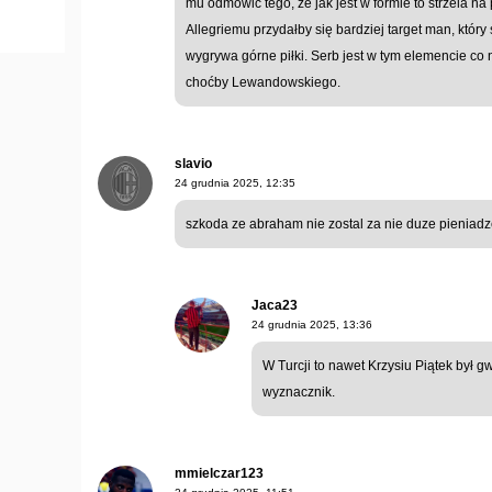
mu odmówić tego, że jak jest w formie to strzela n
Allegriemu przydałby się bardziej target man, który
wygrywa górne piłki. Serb jest w tym elemencie co
choćby Lewandowskiego.
slavio
24 grudnia 2025, 12:35
szkoda ze abraham nie zostal za nie duze pieniadze
Jaca23
24 grudnia 2025, 13:36
W Turcji to nawet Krzysiu Piątek był 
wyznacznik.
mmielczar123