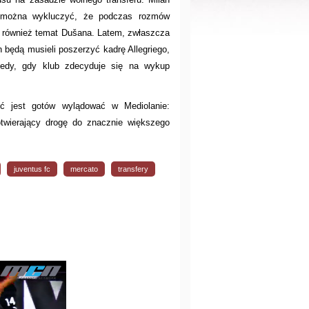
e można wykluczyć, że podczas rozmów
o również temat Dušana. Latem, zwłaszcza
 będą musieli poszerzyć kadrę Allegriego,
tedy, gdy klub zdecyduje się na wykup
ić jest gotów wylądować w Mediolanie:
otwierający drogę do znacznie większego
juventus fc
mercato
transfery