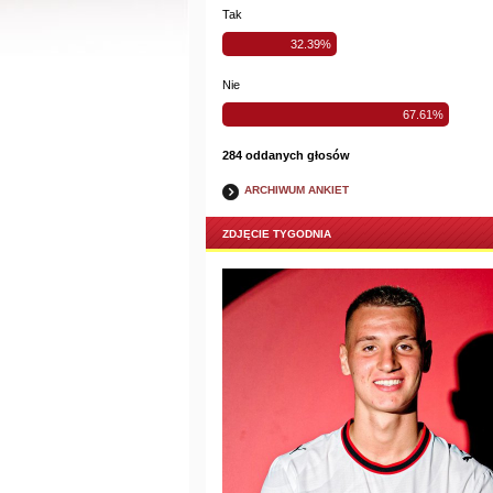
Tak
32.39%
Nie
67.61%
284 oddanych głosów
ARCHIWUM ANKIET
ZDJĘCIE TYGODNIA