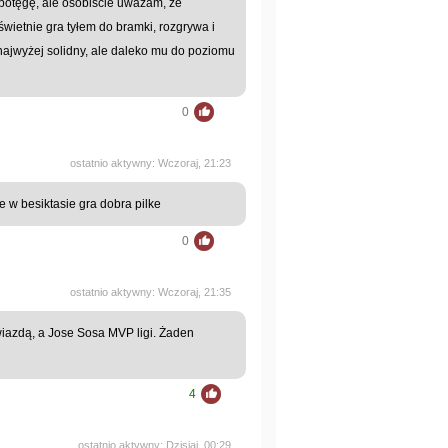
a potęgę, ale osobiście uważam, że
 świetnie gra tyłem do bramki, rozgrywa i
 najwyżej solidny, ale daleko mu do poziomu
0
ostatnio aktywny: Wczoraj, 21:23
 w besiktasie gra dobra pilke
0
ostatnio aktywny: Wczoraj, 21:35
gwiazdą, a Jose Sosa MVP ligi. Żaden
4
ostatnio aktywny: Dzisiaj, 00:29