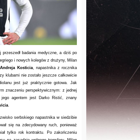
aj przeszedł badania medyczne, a dziś po
egriego i nowych kolegów z drużyny, Milan
o
Andreja Kosticia
, napastnika z rocznika
zy klubami nie zostało jeszcze całkowicie
lanu jest już praktycznie gotowa.
Jak
nym znaczeniu perspektywicznym: z jednej
jego agentem jest Darko Ristić, znany
icia
.
nazwisko serbskiego napastnika w siedzibie
dował się na zdecydowany ruch, ponieważ
ał tylko rok kontraktu. Po zakończeniu
usu na zasadzie wolnego transferu.
Milan