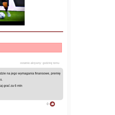
ostatnio aktywny: godzinę temu
będzie na jego wymagania finansowe, premię
s.
aj grać za 6 mln
0