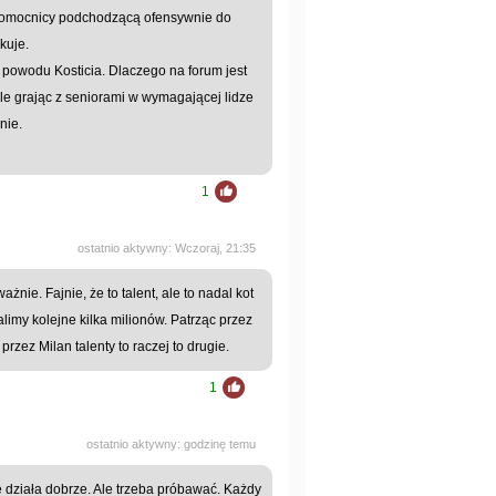
 pomocnicy podchodzącą ofensywnie do
kuje.
 powodu Kosticia. Dlaczego na forum jest
ole grając z seniorami w wymagającej lidze
nie.
1
ostatnio aktywny: Wczoraj, 21:35
ważnie. Fajnie, że to talent, ale to nadal kot
imy kolejne kilka milionów. Patrząc przez
zez Milan talenty to raczej to drugie.
1
ostatnio aktywny: godzinę temu
 działa dobrze. Ale trzeba próbawać. Każdy