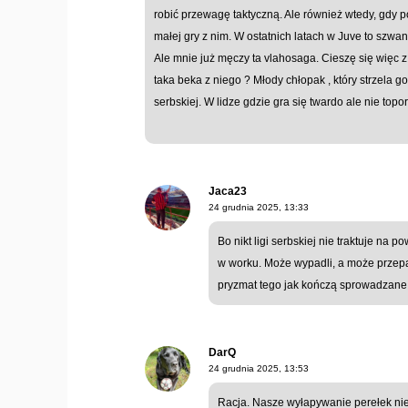
robić przewagę taktyczną. Ale również wtedy, gdy
małej gry z nim. W ostatnich latach w Juve to szwan
Ale mnie już męczy ta vlahosaga. Cieszę się więc z
taka beka z niego ? Młody chłopak , który strzela g
serbskiej. W lidze gdzie gra się twardo ale nie topor
Jaca23
24 grudnia 2025, 13:33
Bo nikt ligi serbskiej nie traktuje na po
w worku. Może wypadli, a może przepal
pryzmat tego jak kończą sprowadzane pr
DarQ
24 grudnia 2025, 13:53
Racja. Nasze wyłapywanie perełek nie