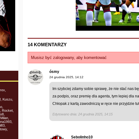
14 KOMENTARZY
Musisz być zalogowany, aby komentować
ósmy
24 grudnia 2025, 14:12
Im szybciej zdamy sobie sprawę, że nie stać nas 
rex,
za podpis, oraz premię dla agenta, tym lepiej dla na
, Kuszu,
,
Chłopak z kartą zawodniczą w ręce nie przyjdzie tut
o,
, Rocket,
o8,
Edytowano dnia: 24 grudnia 2025, 14:15
Milan,
una1993,
ł83,
towy,
Sebolinho10