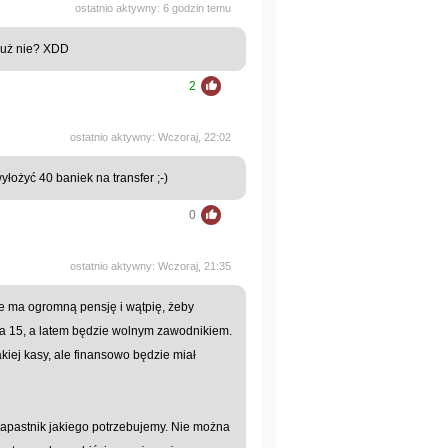
ostatnio aktywny: 6 godzin temu
 już nie? XDD
2
ostatnio aktywny: Wczoraj, 22:02
yłożyć 40 baniek na transfer ;-)
0
ostatnio aktywny: Wczoraj, 21:35
e ma ogromną pensję i wątpię, żeby
 ma 15, a latem będzie wolnym zawodnikiem.
kiej kasy, ale finansowo będzie miał
napastnik jakiego potrzebujemy. Nie można