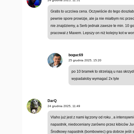
24 grudnia 2025, 11:51
Gratis to uczciwa cena. Oczywiście do tego doszłab
pewnie spore prowizje, ale ja nie miałbym nic prze
nie znajdziemy, a Serb jednak zawsze te min. 10 goli
pracował z Maxem. Lepszy on niż kolejny kot w work
boguc69
25 grudnia 2025, 15:20
po 10 bramek to strzelają u nas skrzy
wypadałoby wymagać 2x tyle
DarQ
24 grudnia 2025, 11:49
Vlaho już jest z nami łączony od roku , a intensywn
napastnik, niedoceniany zarówno przez kibiców Juve
Środkowy napastnik (bombowiec) gra dobrze jeśli s