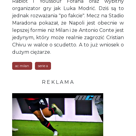
Rabiot i Youssouf Fofana oraz wybitny
organizator gry jak Luka Modrić. Dziś są to
jednak rozważania "po fakcie". Mecz na Stadio
Maradona pokazał, że Napoli jest obecnie w
lepszej formie niż Milan i że Antonio Conte jest
jedynym, który może realnie zagrozić Cristian
Chivu w walce o scudetto. A to już wniosek o
dużym ciężarze.
ac milan
serie a
R E K L A M A