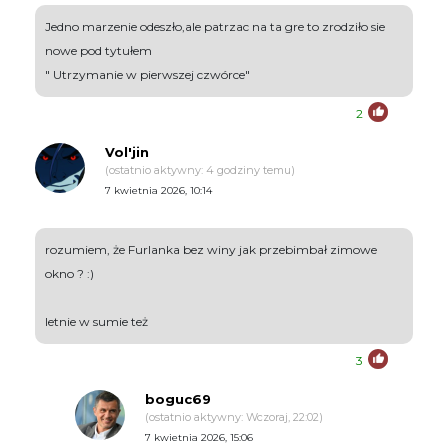
Jedno marzenie odeszło,ale patrzac na ta gre to zrodziło sie
nowe pod tytułem
" Utrzymanie w pierwszej czwórce"
2
Vol'jin
(ostatnio aktywny: 4 godziny temu)
7 kwietnia 2026, 10:14
rozumiem, że Furlanka bez winy jak przebimbał zimowe
okno ? :)
letnie w sumie też
3
boguc69
(ostatnio aktywny: Wczoraj, 22:02)
7 kwietnia 2026, 15:06