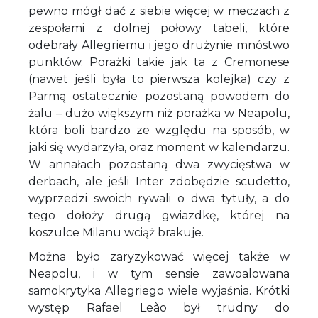
pewno mógł dać z siebie więcej w meczach z
zespołami z dolnej połowy tabeli, które
odebrały Allegriemu i jego drużynie mnóstwo
punktów. Porażki takie jak ta z Cremonese
(nawet jeśli była to pierwsza kolejka) czy z
Parmą ostatecznie pozostaną powodem do
żalu – dużo większym niż porażka w Neapolu,
która boli bardzo ze względu na sposób, w
jaki się wydarzyła, oraz moment w kalendarzu.
W annałach pozostaną dwa zwycięstwa w
derbach, ale jeśli Inter zdobędzie scudetto,
wyprzedzi swoich rywali o dwa tytuły, a do
tego dołoży drugą gwiazdkę, której na
koszulce Milanu wciąż brakuje.
Można było zaryzykować więcej także w
Neapolu, i w tym sensie zawoalowana
samokrytyka Allegriego wiele wyjaśnia. Krótki
występ Rafael Leão był trudny do