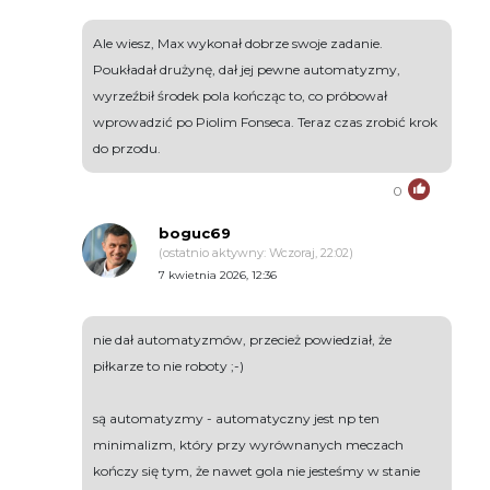
Ale wiesz, Max wykonał dobrze swoje zadanie.
Poukładał drużynę, dał jej pewne automatyzmy,
wyrzeźbił środek pola kończąc to, co próbował
wprowadzić po Piolim Fonseca. Teraz czas zrobić krok
do przodu.
0
boguc69
(ostatnio aktywny: Wczoraj, 22:02)
7 kwietnia 2026, 12:36
nie dał automatyzmów, przecież powiedział, że
piłkarze to nie roboty ;-)
są automatyzmy - automatyczny jest np ten
minimalizm, który przy wyrównanych meczach
kończy się tym, że nawet gola nie jesteśmy w stanie