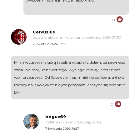
wyborem niż średniak z innego kraju.
0
Cervusius
(ostatnio aktywny: More than a week ago, 2026-07-30)
7 kwietnia 2026, 13:54
Milan wygrywał z górą tabeli, a wtapiał z dołem, od pewnego
czasu nie robi już nawet tego. Wyciągał remisy, a teraz bez
woli przegrywa. Od Juve dzieli nas mniej niż od lidera, a 6 pkt
różnicy na 8 kolejek to nie jest przepaść. Zaczyna się drżenie o
LM.
0
boguc69
(ostatnio aktywny: Wczoraj, 22:02)
7 kwietnia 2026, 14:57