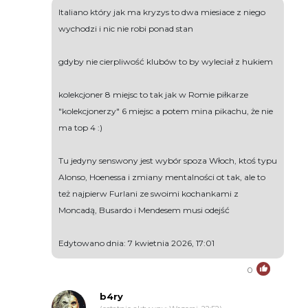
Italiano który jak ma kryzys to dwa miesiace z niego
wychodzi i nic nie robi ponad stan
gdyby nie cierpliwość klubów to by wyleciał z hukiem
kolekcjoner 8 miejsc to tak jak w Romie piłkarze
"kolekcjonerzy" 6 miejsc a potem mina pikachu, że nie
ma top 4 :)
Tu jedyny senswony jest wybór spoza Włoch, ktoś typu
Alonso, Hoenessa i zmiany mentalności ot tak, ale to
też najpierw Furlani ze swoimi kochankami z
Moncadą, Busardo i Mendesem musi odejść
Edytowano dnia: 7 kwietnia 2026, 17:01
0
b4ry