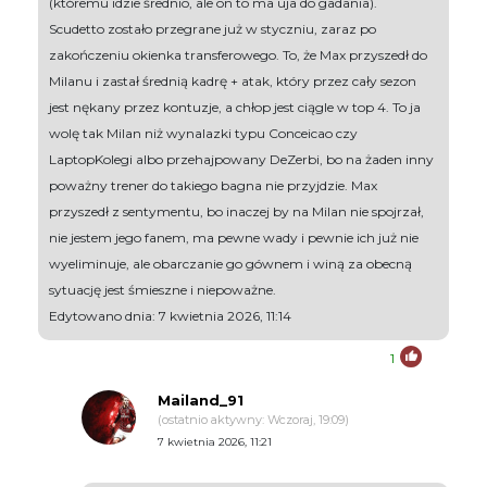
(któremu idzie średnio, ale on to ma uja do gadania).
Scudetto zostało przegrane już w styczniu, zaraz po
zakończeniu okienka transferowego. To, że Max przyszedł do
Milanu i zastał średnią kadrę + atak, który przez cały sezon
jest nękany przez kontuzje, a chłop jest ciągle w top 4. To ja
wolę tak Milan niż wynalazki typu Conceicao czy
LaptopKolegi albo przehajpowany DeZerbi, bo na żaden inny
poważny trener do takiego bagna nie przyjdzie. Max
przyszedł z sentymentu, bo inaczej by na Milan nie spojrzał,
nie jestem jego fanem, ma pewne wady i pewnie ich już nie
wyeliminuje, ale obarczanie go gównem i winą za obecną
sytuację jest śmieszne i niepoważne.
Edytowano dnia: 7 kwietnia 2026, 11:14
1
Mailand_91
(ostatnio aktywny: Wczoraj, 19:09)
7 kwietnia 2026, 11:21