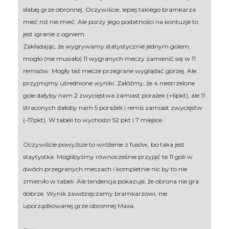
słabej grze obronnej. Oczywiście, lepiej takiego bramkarza
mieć niż nie mieć. Ale porzy jego podatności na kontuzje to
jest igranie z ogniem.
Zakładając, że wygrywamy statystycznie jednym golem,
mogło (nie musiało) 11 wygranych meczy zamienić się w 11
remisów. Mogły też mecze przegrane wyglądać gorzej. Ale
przyjmijmy uśrednione wyniki. Załóżmy, że 4 niestrzelone
gole dałyby nam 2 zwycięstwa zamiast porażek (+6pkt), ale 11
straconych dałoby nam 5 porażek i remis zamiast zwycięstw
(-17pkt). W tabeli to wychodzi 52 pkt i 7 miejsce.
Oczywiście powyższe to wróżenie z fusów, bo taka jest
staytystka. Moglibyśmy równocześnie przyjąć te 11 goli w
dwóch przegranych meczach i kompletnie nic by to nie
zmieniło w tabeli. Ale tendencja pokazuje, że obrona nie gra
dobrze. Wynik zawdzięczamy bramkarzowi, nie
uporządkowanej grze obronnej Maxa.