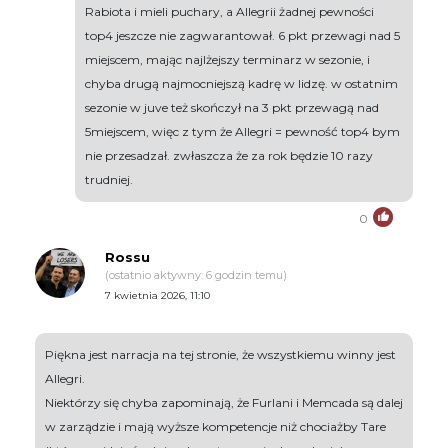
Rabiota i mieli puchary, a Allegrii żadnej pewności
top4 jeszcze nie zagwarantował. 6 pkt przewagi nad 5
miejscem, mając najlżejszy terminarz w sezonie, i
chyba drugą najmocniejszą kadrę w lidzę. w ostatnim
sezonie w juve też skończył na 3 pkt przewagą nad
5miejscem, więc z tym że Allegri = pewność top4 bym
nie przesadzał. zwłaszcza że za rok będzie 10 razy
trudniej.
0
Rossu
(ostatnio aktywny: 6 godzin temu)
7 kwietnia 2026, 11:10
Piękna jest narracja na tej stronie, że wszystkiemu winny jest
Allegri.
Niektórzy się chyba zapominają, że Furlani i Memcada są dalej
w zarządzie i mają wyższe kompetencje niż chociażby Tare