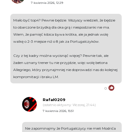
7 kwietnia 2026, 12:29
Miało być top4? Pewnie będzie. Wszyscy wiedzieli, że będzie
to obarczone brzydką dla oka grą i niespodzianki nie ma.
Wiem, że pamięć kibica bywa krótka, ale ja jednak wolę
walkę o 2-3 miejsce niż o 8 jak za Portugalczyków.
Czy z tej kadry można wycisnąć więcej? Pewnie tak, ale
żaden uznany trener tu nie przyjdzie, więc wolę betona
Allegriego, który przynajmniej nie doprowadzi nas do kolejnej
kompromitacji i braku LM.
0
Rafał0209
(ostatnio aktywny: Wczoraj, 21:44)
7 kwietnia 2026, 15:51
Nie zapominajmy że Portugalczycy nie mieli Modrića