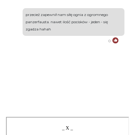
przecież zapewnił nam siłę ognia z ogromnego
panzerfausta. nawet ilość pocisków - jeden - się
zgadza hahah
0