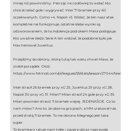
mniej niż powinniśmy. Patrząc na czołówkę to widać kto
chce strzelać gole i wygrywać: Inter 71 bramek przy 60
oczekiwanych, Como +4, Napoli +5. Widać, że ten nasz atak
kompletnie nie funkcjonuje, ostatnie słabe wyniki są
odzworowaniem, że ta indolencja pod okiem Maxa postępuje.
Kto uważnie śledzi Serie A ten widział, że podobnie było jak
Max trenował Juventus.
Przejdźmy do obrony, którą tutaj tak wielu chwali Maxa, że
zrobił porządek. Otóż:
https://www.fotmob.com/pl/leagues/55/stats/season/27044/teams/e
Inter stracił 26 bramek przy xG 25, Juventus 29 przy xG 28,
Napoli 30 przy xG 31. Milan? Milan stracił 24 gole przy xG 35.
Milan powinien stracić 11 bramek więcej. JEDENAŚCIE. Co to
nam mówi? Ano to, że oborna gra piach, a MM uratował nas
przed stratą 11 bramek. To nie obrona Allegriego jest taka
super.
To bramkarz ratuje nam tyłek i zaciera obraz naprawdę