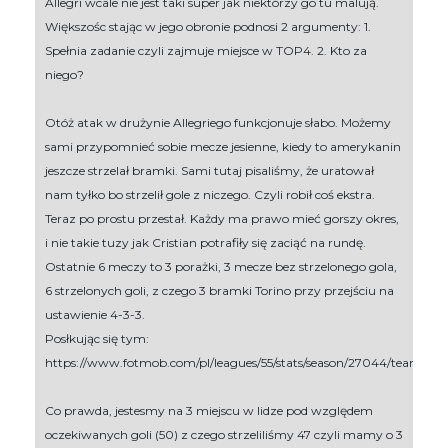
Allegri wcale nie jest taki super jak niektórzy go tu malują.
Większośc stając w jego obronie podnosi 2 argumenty: 1.
Spełnia zadanie czyli zajmuje miejsce w TOP4. 2. Kto za
niego?
Otóż atak w drużynie Allegriego funkcjonuje słabo. Możemy
sami przypomnieć sobie mecze jesienne, kiedy to amerykanin
jeszcze strzelał bramki. Sami tutaj pisaliśmy, że uratował
nam tyłko bo strzelił gole z niczego. Czyli robił coś ekstra.
Teraz po prostu przestał. Każdy ma prawo mieć gorszy okres,
i nie takie tuzy jak Cristian potrafiły się zaciąć na rundę.
Ostatnie 6 meczy to 3 porażki, 3 mecze bez strzelonego gola,
6 strzelonych goli, z czego 3 bramki Torino przy przejściu na
ustawienie 4-3-3.
Posłkując się tym:
https://www.fotmob.com/pl/leagues/55/stats/season/27044/teams/ex
Co prawda, jestesmy na 3 miejscu w lidze pod względem
oczekiwanych goli (50) z czego strzeliliśmy 47 czyli mamy o 3