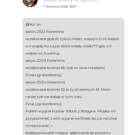
(ostatnio aktywny: Wczoraj, 22:52)
7 kwietnia 2026, 18:07
@Vol`jin
sezon 21/22 Fiorentina
oczekiwane gole 61, tyle co Milan, więcej o 2 niż Napoli,
o 4 więcej niz Lazio, które wtedy wbiło 77 goli, o 9
więcej niż Juventus.
sezon 22/23 Fiorentina
oczekiwane bramki 56, tyle co Juve i Atalanta
Finał Ligi Konferencji
sezon 23/24 Fiorentina
oczekiwane bramki 52 przy strzelonych 61. Milan
raczej tyle nie dobije w tym roku.
Finał Ligi Konferencji.
Potem wygrał Puchar Włoch z Bologna. Możesz mi
przypomnieć z kim wygrał we finale, bo już nie chce
mi się szukać ;>
Kolekcjonował 8 miejsca. adekwatne do poziomu