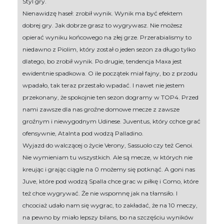
Styl gry.
Nienawidzę haseł: zrobił wynik. Wynik ma być efektem
dobrej gry. Jak dobrze grasz to wygrywasz. Nie możesz
opierać wyniku końcowego na złej grze. Przerabialismy to
niedawno z Piolim, który został o jeden sezon za długo tylko
dlatego, bo zrobił wynik. Po drugie, tendencja Maxa jest
ewidentnie spadkowa. O ile początek miał fajny, bo z przodu
wpadało, tak teraz przestało wpadać. I nawet nie jestem
przekonany, że spokojnie ten sezon dogramy w TOP4. Przed
nami zawsze dla nas groźne domowe mecze z zawsze
groźnym i niewygodnym Udinese. Juventus, który cchce grać
ofensywnie, Atalnta pod wodzą Palladino.
Wyjazd do walczącej o życie Verony, Sassuolo czy też Genoi.
Nie wymieniam tu wszystkich. Ale są mecze, w których nie
kreując i grając ciągle na 0 możemy się potknąć. A goni nas
Juve, które pod wodzą Spalla chce grac w piłkę i Como, które
też chce wygrywać. Że nie wspomnę jak na tłamsiło. I
chcociaż udało nam się wygrac, to zakładać, że na 10 meczy,
na pewno by miało lepszy bilans, bo na szczęściu wyników