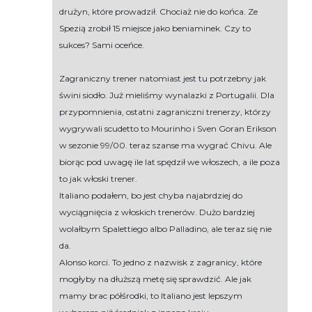
drużyn, które prowadził. Chociaż nie do końca. Ze
Spezią zrobił 15 miejsce jako beniaminek. Czy to
sukces? Sami oceńce.
Zagraniczny trener natomiast jest tu potrzebny jak
świni siodło. Już mieliśmy wynalazki z Portugalii. Dla
przypomnienia, ostatni zagraniczni trenerzy, którzy
wygrywali scudetto to Mourinho i Sven Goran Erikson
w sezonie 99/00. teraz szanse ma wygrać Chivu. Ale
biorąc pod uwagę ile lat spędził we włoszech, a ile poza
to jak włoski trener.
Italiano podałem, bo jest chyba najabrdziej do
wyciągnięcia z włoskich trenerów. Dużo bardziej
wolałbym Spalettiego albo Palladino, ale teraz się nie
da.
Alonso korci. To jedno z nazwisk z zagranicy, które
mogłyby na dłuższą metę się sprawdzić. Ale jak
mamy brac półśrodki, to Italiano jest lepszym