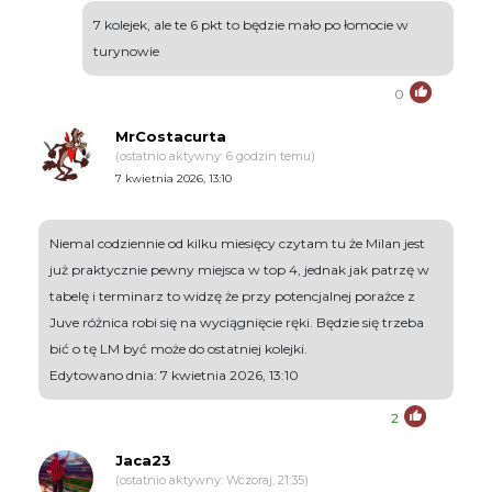
7 kolejek, ale te 6 pkt to będzie mało po łomocie w
turynowie
0
MrCostacurta
(ostatnio aktywny: 6 godzin temu)
7 kwietnia 2026, 13:10
Niemal codziennie od kilku miesięcy czytam tu że Milan jest
już praktycznie pewny miejsca w top 4, jednak jak patrzę w
tabelę i terminarz to widzę że przy potencjalnej porażce z
Juve różnica robi się na wyciągnięcie ręki. Będzie się trzeba
bić o tę LM być może do ostatniej kolejki.
Edytowano dnia: 7 kwietnia 2026, 13:10
2
Jaca23
(ostatnio aktywny: Wczoraj, 21:35)