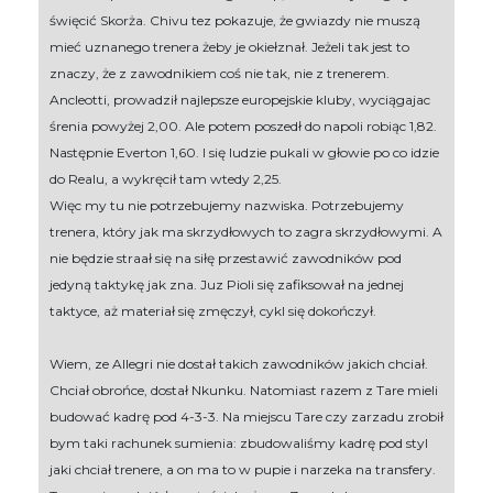
święcić Skorża. Chivu tez pokazuje, że gwiazdy nie muszą
mieć uznanego trenera żeby je okiełznał. Jeżeli tak jest to
znaczy, że z zawodnikiem coś nie tak, nie z trenerem.
Ancleotti, prowadził najlepsze europejskie kluby, wyciągajac
śrenia powyżej 2,00. Ale potem poszedł do napoli robiąc 1,82.
Następnie Everton 1,60. I się ludzie pukali w głowie po co idzie
do Realu, a wykręcił tam wtedy 2,25.
Więc my tu nie potrzebujemy nazwiska. Potrzebujemy
trenera, który jak ma skrzydłowych to zagra skrzydłowymi. A
nie będzie straał się na siłę przestawić zawodników pod
jedyną taktykę jak zna. Juz Pioli się zafiksował na jednej
taktyce, aż materiał się zmęczył, cykl się dokończył.
Wiem, ze Allegri nie dostał takich zawodników jakich chciał.
Chciał obrońce, dostał Nkunku. Natomiast razem z Tare mieli
budować kadrę pod 4-3-3. Na miejscu Tare czy zarzadu zrobił
bym taki rachunek sumienia: zbudowaliśmy kadrę pod styl
jaki chciał trenere, a on ma to w pupie i narzeka na transfery.