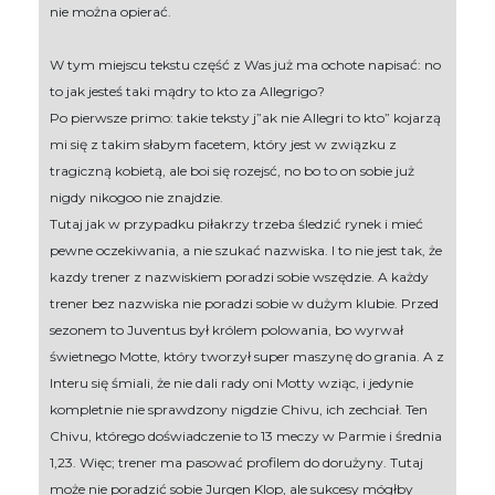
nie można opierać.
W tym miejscu tekstu część z Was już ma ochote napisać: no
to jak jesteś taki mądry to kto za Allegrigo?
Po pierwsze primo: takie teksty j”ak nie Allegri to kto” kojarzą
mi się z takim słabym facetem, który jest w związku z
tragiczną kobietą, ale boi się rozejsć, no bo to on sobie już
nigdy nikogoo nie znajdzie.
Tutaj jak w przypadku piłakrzy trzeba śledzić rynek i mieć
pewne oczekiwania, a nie szukać nazwiska. I to nie jest tak, że
kazdy trener z nazwiskiem poradzi sobie wszędzie. A każdy
trener bez nazwiska nie poradzi sobie w dużym klubie. Przed
sezonem to Juventus był królem polowania, bo wyrwał
świetnego Motte, który tworzył super maszynę do grania. A z
Interu się śmiali, że nie dali rady oni Motty wziąc, i jedynie
kompletnie nie sprawdzony nigdzie Chivu, ich zechciał. Ten
Chivu, którego doświadczenie to 13 meczy w Parmie i średnia
1,23. Więc; trener ma pasować profilem do dorużyny. Tutaj
może nie poradzić sobie Jurgen Klop, ale sukcesy mógłby