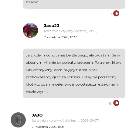
strzelić
1
Jaca23
(ostatnio aktywny: Wczoraj, 21:35)
7 kwietnia 2026, 12:37
Ja z kolei mocno cenię De Zerbiego, ale uważam, że w
obecnym Milanie by poległ z kretesem. To trener, który
lubi ofensywny, dominujący futbol, a taki
próbowaliśmy grać za Fonseki. Tutaj był potrzebny
ktoś kto ogarnie defensywę, co ostatecznie dało nam
niezłe wyniki.
0
JAJO
(ostatnio aktywny: 1 dni temu, 2026-08-07)
7 kwietnia 2026, 11:08