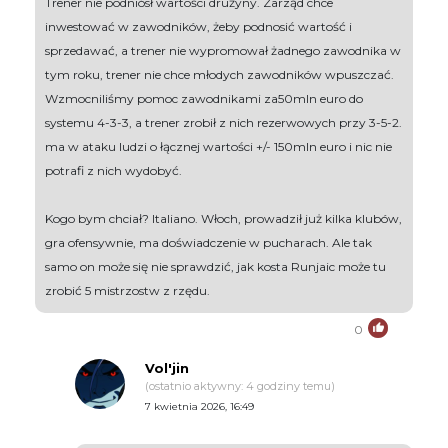
Trener nie podniósł wartości drużyny. Zarząd chce
inwestować w zawodników, żeby podnosić wartość i
sprzedawać, a trener nie wypromował żadnego zawodnika w
tym roku, trener nie chce młodych zawodników wpuszczać.
Wzmocniliśmy pomoc zawodnikami za50mln euro do
systemu 4-3-3, a trener zrobił z nich rezerwowych przy 3-5-2.
ma w ataku ludzi o łącznej wartości +/- 150mln euro i nic nie
potrafi z nich wydobyć.
Kogo bym chciał? Italiano. Włoch, prowadził już kilka klubów,
gra ofensywnie, ma doświadczenie w pucharach. Ale tak
samo on może się nie sprawdzić, jak kosta Runjaic może tu
zrobić 5 mistrzostw z rzędu.
0
Vol'jin
(ostatnio aktywny: 4 godziny temu)
7 kwietnia 2026, 16:49