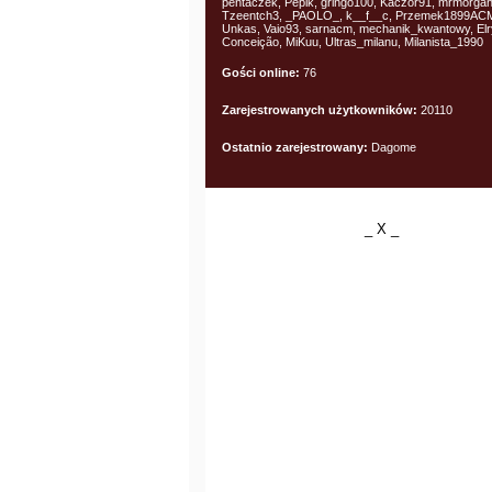
pentaczek, Pepik, gringo100, Kaczor91, mrmorga
Tzeentch3, _PAOLO_, k__f__c, Przemek1899AC
Unkas, Vaio93, sarnacm, mechanik_kwantowy, Elr
Conceição, MiKuu, Ultras_milanu, Milanista_1990
Gości online:
76
Zarejestrowanych użytkowników:
20110
Ostatnio zarejestrowany:
Dagome
_ X _