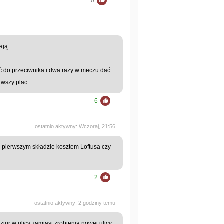
0
ają.
ć do przeciwnika i dwa razy w meczu dać
rwszy plac.
6
ostatnio aktywny: Wczoraj, 21:56
w pierwszym składzie kosztem Loftusa czy
2
ostatnio aktywny: 2 godziny temu
dziur w ulicy zamiast zrobienia nowej ulicy