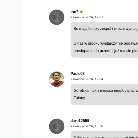
mn7
9 kwietnia 2026, 12:21
Bo mają lepszy zespół i wiecej wymag
U nas w środku wystarczy nie podawa
prostopadłą do przodu i już ma się pie
Paolo03
9 kwietnia 2026, 12:34
Goretzka i tak z miejsca mógłby grac 
Fofany
daro12555
9 kwietnia 2026, 13:30
Tylko czy to nie jest ciągłe zalapianie 