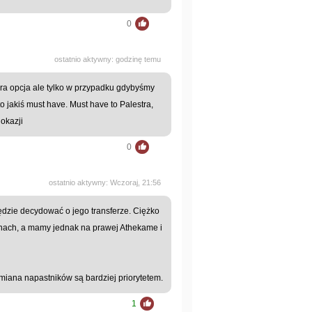
0
ostatnio aktywny: godzinę temu
ra opcja ale tylko w przypadku gdybyśmy
to jakiś must have. Must have to Palestra,
okazji
0
ostatnio aktywny: Wczoraj, 21:56
będzie decydować o jego transferze. Ciężko
onach, a mamy jednak na prawej Athekame i
iana napastników są bardziej priorytetem.
1