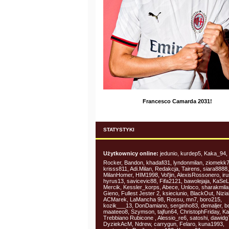
Francesco Camarda 2031!
STATYSTYKI
Użytkownicy online:
jedunio, kurdep5, Kaka_94,
Rocker, Bandon, khadafi31, lyndonmilan, ziomekk7
krisss811, Adi.Milan, Redakcja, Tairens, siara8888,
MilanHomer, HIM1998, Vol'jin, AlexisRossonero, ir
hyrus13, savicevic88, Fifa2121, bawolejaja, KaSeL
Mercik, Kessler_korps, Abece, Unloco, sharakmilan
Gieno, Fullest Jester 2, ksieciunio, BlackOut, Nizia
ACMarek, LaMancha 98, Rossu, mn7, boro215,
kozik___13, DonDamiano, serginho83, demaljer, bo
maateeo8, Szymson, tajfun64, ChristophFriday, K
Trebbiano Rubicone , Alessio_re6, satoshi, dawidg
DyziekAcM, Ndrew, carrygun, Felaro, kuna1993,