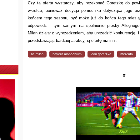
Czy ta oferta wystarczy, aby przekonać Goretzkę do powi
wkrótce, ponieważ decyzja pomocnika dotycząca jego pr
końcem tego sezonu, być może już do końca tego miesiąc
odpowiedź i tym samym na spełnienie prośby Allegrieg
Milan działał z wyprzedzeniem, aby uprzedzić konkurencję, i
przedstawiając bardziej atrakcyjną ofertę niż inni.
ac milan
bayern monachium
leon goretzka
mercato
#