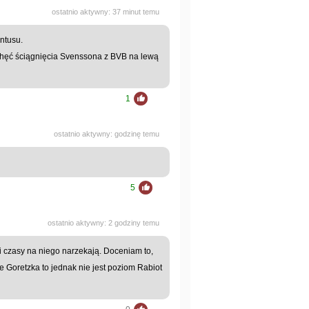
ostatnio aktywny: 37 minut temu
entusu.
 chęć ściągnięcia Svenssona z BVB na lewą
1
ostatnio aktywny: godzinę temu
5
ostatnio aktywny: 2 godziny temu
 czasy na niego narzekają. Doceniam to,
 Goretzka to jednak nie jest poziom Rabiot