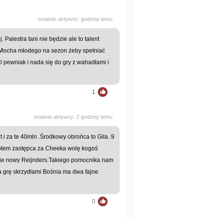
ostatnio aktywny: godzinę temu
. Palestra tani nie będzie ale to talent
Włocha młodego na sezon żeby spełniać
al pewniak i nada się do gry z wahadłami i
1
ostatnio aktywny: 2 godziny temu
 i za te 40mln .Środkowy obrońca to Gila .9
.Potem zastępca za Cheeka wolę kogoś
dzie nowy Reijnders.Takiego pomocnika nam
a grę skrzydłami Bośnia ma dwa fajne
0