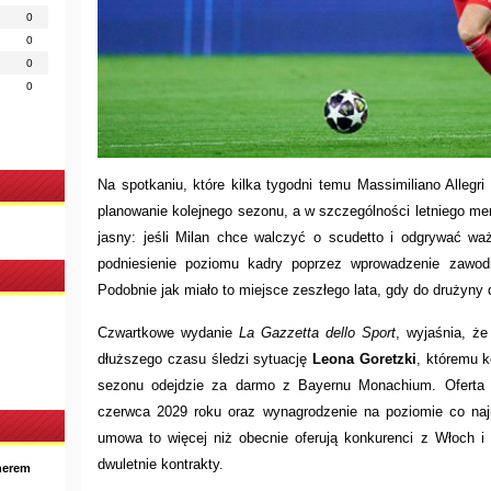
0
0
0
0
Na spotkaniu, które kilka tygodni temu Massimiliano Allegr
planowanie kolejnego sezonu, a w szczególności letniego me
jasny: jeśli Milan chce walczyć o scudetto i odgrywać wa
podniesienie poziomu kadry poprzez wprowadzenie zawod
Podobnie jak miało to miejsce zeszłego lata, gdy do drużyny d
Czwartkowe wydanie
La Gazzetta dello Sport
, wyjaśnia, ż
dłuższego czasu śledzi sytuację
Leona Goretzki
, któremu k
sezonu odejdzie za darmo z Bayernu Monachium. Oferta 
czerwca 2029 roku oraz wynagrodzenie na poziomie co najm
umowa to więcej niż obecnie oferują konkurenci z Włoch i
dwuletnie kontrakty.
nerem