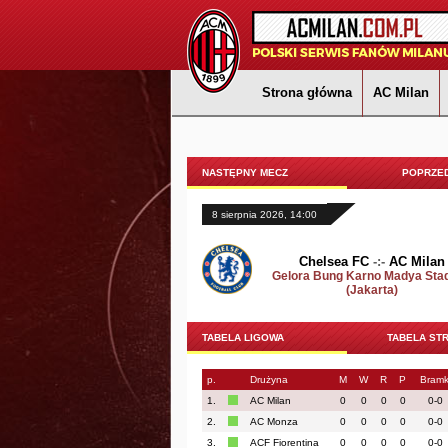
Strona główna
AC Milan
NASTĘPNY MECZ
POPRZED
8 sierpnia 2026, 14:00
Chelsea FC
-:-
AC Milan
Gelora Bung Karno Madya Sta
(Jakarta)
TABELA LIGOWA
TABELA ST
p.
Drużyna
M
W
R
P
Bramk
1.
AC Milan
0
0
0
0
0-0
2.
AC Monza
0
0
0
0
0-0
3.
ACF Fiorentina
0
0
0
0
0-0