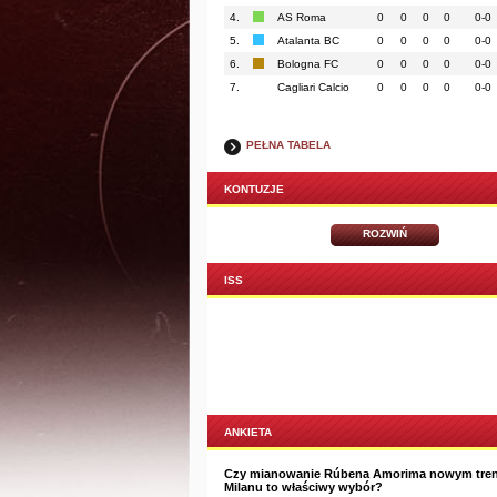
4.
AS Roma
0
0
0
0
0-0
5.
Atalanta BC
0
0
0
0
0-0
6.
Bologna FC
0
0
0
0
0-0
7.
Cagliari Calcio
0
0
0
0
0-0
PEŁNA TABELA
KONTUZJE
ROZWIŃ
ISS
ANKIETA
Czy mianowanie Rúbena Amorima nowym tre
Milanu to właściwy wybór?