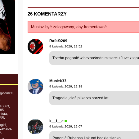
26 KOMENTARZY
Musisz być zalogowany, aby komentować
Rafał0209
9 kwietnia 2026, 12:52
Trzeba pogonić w bezpośrednim starciu Juve z top4
Muniek33
9 kwietnia 2026, 12:38
 gieemce,
Tragedia, cień piłkarza sprzed lat.
,
us6663,
85,
ista,
l86,
k__f__c
giel,
9 kwietnia 2026, 12:07
azekage,
7,
Pogonić Rubensa I akurat będzie sianko