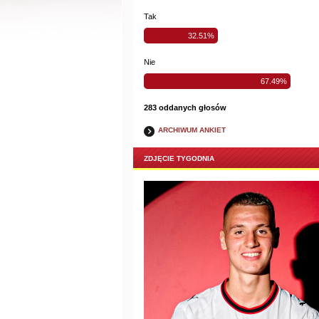
Tak
32.51%
Nie
67.49%
283 oddanych głosów
ARCHIWUM ANKIET
ZDJĘCIE TYGODNIA