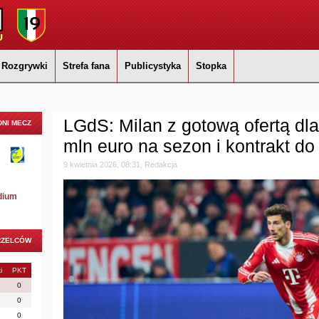
Rozgrywki
Strefa fana
Publicystyka
Stopka
LGdS: Milan z gotową ofertą dla
NI MECZ
mln euro na sezon i kontrakt do
9 kwietnia 2026, 08:31, Redakcja
dium
RZELCÓW
i
PKT
0
0
0