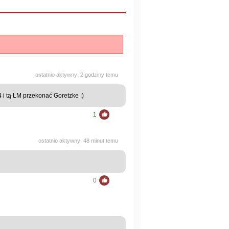
ostatnio aktywny: 2 godziny temu
 i tą LM przekonać Goretzke :)
1
ostatnio aktywny: 48 minut temu
0