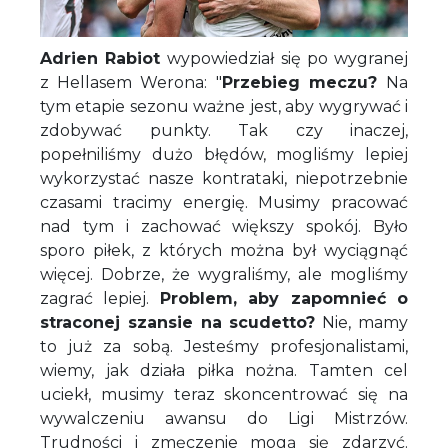
Adrien Rabiot
wypowiedział się po wygranej
z Hellasem Werona: "
Przebieg meczu?
Na
tym etapie sezonu ważne jest, aby wygrywać i
zdobywać punkty. Tak czy inaczej,
popełniliśmy dużo błędów, mogliśmy lepiej
wykorzystać nasze kontrataki, niepotrzebnie
czasami tracimy energię. Musimy pracować
nad tym i zachować większy spokój. Było
sporo piłek, z których można był wyciągnąć
więcej. Dobrze, że wygraliśmy, ale mogliśmy
zagrać lepiej.
Problem, aby zapomnieć o
straconej szansie na scudetto?
Nie, mamy
to już za sobą. Jesteśmy profesjonalistami,
wiemy, jak działa piłka nożna. Tamten cel
uciekł, musimy teraz skoncentrować się na
wywalczeniu awansu do Ligi Mistrzów.
Trudności i zmęczenie mogą się zdarzyć.