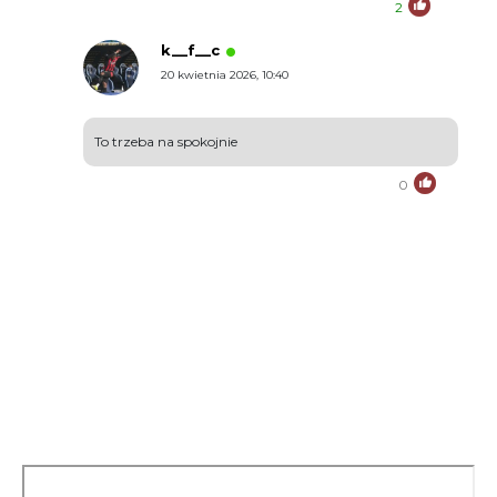
2
k__f__c
20 kwietnia 2026, 10:40
To trzeba na spokojnie
0