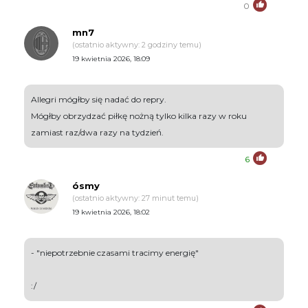
0
mn7
(ostatnio aktywny: 2 godziny temu)
19 kwietnia 2026, 18:09
Allegri mógłby się nadać do repry.
Mógłby obrzydzać piłkę nożną tylko kilka razy w roku
zamiast raz/dwa razy na tydzień.
6
ósmy
(ostatnio aktywny: 27 minut temu)
19 kwietnia 2026, 18:02
- "niepotrzebnie czasami tracimy energię"
:/