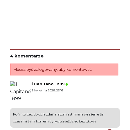
4 komentarze
Musisz być zalogowany, aby komentować
il Capitano 1899
19 kwietnia 2026, 23:16
Koń i to bez dwóch zdań natomiast mam wrażenie że
czasami tym koniem dyryguje jeździec bez głowy