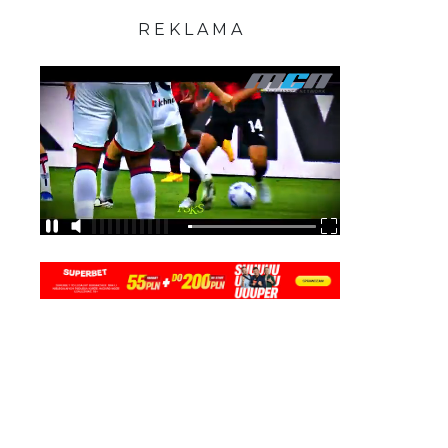
R E K L A M A