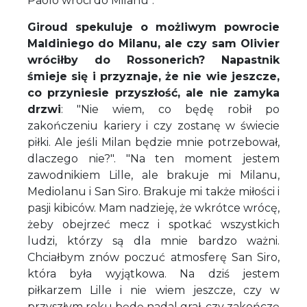
Paolo wróci do Milanu".
Giroud spekuluje o możliwym powrocie
Maldiniego do Milanu, ale czy sam Olivier
wróciłby do Rossonerich? Napastnik
śmieje się i przyznaje, że nie wie jeszcze,
co przyniesie przyszłość, ale nie zamyka
drzwi
: "Nie wiem, co będę robił po
zakończeniu kariery i czy zostanę w świecie
piłki. Ale jeśli Milan będzie mnie potrzebował,
dlaczego nie?". "Na ten moment jestem
zawodnikiem Lille, ale brakuje mi Milanu,
Mediolanu i San Siro. Brakuje mi także miłości i
pasji kibiców. Mam nadzieję, że wkrótce wrócę,
żeby obejrzeć mecz i spotkać wszystkich
ludzi, którzy są dla mnie bardzo ważni.
Chciałbym znów poczuć atmosferę San Siro,
która była wyjątkowa. Na dziś jestem
piłkarzem Lille i nie wiem jeszcze, czy w
przyszłym roku będę nadal grał, czy zakończę