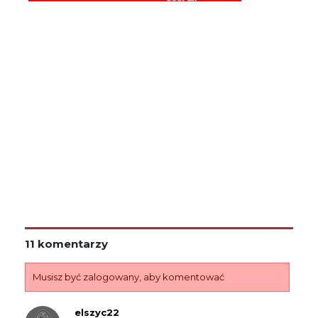
11 komentarzy
Musisz być zalogowany, aby komentować
elszyc22