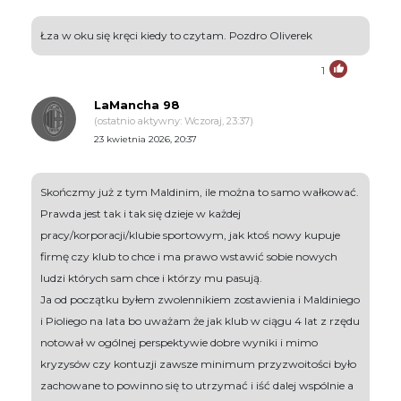
Łza w oku się kręci kiedy to czytam. Pozdro Oliverek
1
LaMancha 98
(ostatnio aktywny: Wczoraj, 23:37)
23 kwietnia 2026, 20:37
Skończmy już z tym Maldinim, ile można to samo wałkować.
Prawda jest tak i tak się dzieje w każdej
pracy/korporacji/klubie sportowym, jak ktoś nowy kupuje
firmę czy klub to chce i ma prawo wstawić sobie nowych
ludzi których sam chce i którzy mu pasują.
Ja od początku byłem zwolennikiem zostawienia i Maldiniego
i Pioliego na lata bo uważam że jak klub w ciągu 4 lat z rzędu
notował w ogólnej perspektywie dobre wyniki i mimo
kryzysów czy kontuzji zawsze minimum przyzwoitości było
zachowane to powinno się to utrzymać i iść dalej wspólnie a