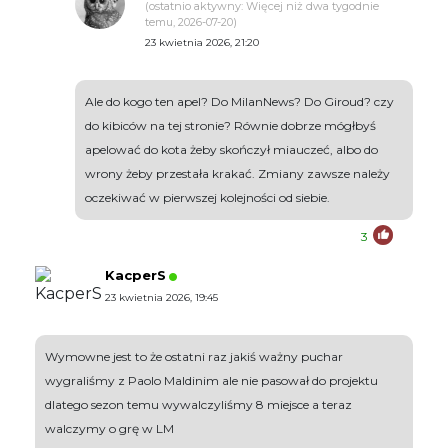
(ostatnio aktywny: Więcej niż dwa tygodnie
temu, 2026-07-20)
23 kwietnia 2026, 21:20
Ale do kogo ten apel? Do MilanNews? Do Giroud? czy
do kibiców na tej stronie? Równie dobrze mógłbyś
apelować do kota żeby skończył miauczeć, albo do
wrony żeby przestała krakać. Zmiany zawsze należy
oczekiwać w pierwszej kolejności od siebie.
3
KacperS
23 kwietnia 2026, 19:45
Wymowne jest to że ostatni raz jakiś ważny puchar
wygraliśmy z Paolo Maldinim ale nie pasował do projektu
dlatego sezon temu wywalczyliśmy 8 miejsce a teraz
walczymy o grę w LM