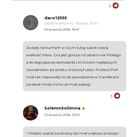
3
daro12555
(ostatnio aktywny: Wczoraj, 20:41)
23 kwietnia 2026, 19:47
Ja dalej nie kumam w czym tutaj ludzie widzą
wielkość Maxa .Gra jest gorsza niż ostatni rok Pioliego
a do tego jeszcze dochodziła LM.Dwóch najlepszych
zawodników po prostu zniszczył Leao i Pulisica.Pioli
miał tak naprawdę nic do powodzenia w transferach
zarabiał mniej mimo ze miał zasługi .
3
SolemnSolimnia
23 kwietnia 2026, 20:23
> Maldini został zwolniony bo miał większe ambicje i