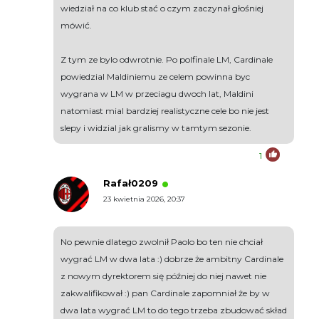
wiedział na co klub stać o czym zaczynał głośniej
mówić.
Z tym ze bylo odwrotnie. Po polfinale LM, Cardinale
powiedzial Maldiniemu ze celem powinna byc
wygrana w LM w przeciagu dwoch lat, Maldini
natomiast mial bardziej realistyczne cele bo nie jest
slepy i widzial jak gralismy w tamtym sezonie.
1
Rafał0209
23 kwietnia 2026, 20:37
No pewnie dlatego zwolnił Paolo bo ten nie chciał
wygrać LM w dwa lata :) dobrze że ambitny Cardinale
z nowym dyrektorem się później do niej nawet nie
zakwalifikował :) pan Cardinale zapomniał że by w
dwa lata wygrać LM to do tego trzeba zbudować skład