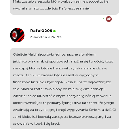
Mało zostało z zespołu który walczył realnie o scudetto i je
wygrał a w lato po odejściu Rafy jeszcze mniej.
1
Rafał0209
23 kwietnia 2026, 19:41
Odejście Maldiniego było jednoznaczne z brakiem
jakichkolwiek ambicji sportowych. można się tu kłócić, kogo
nie kupią kto nie będzie trenował czy jak nam nie idzie w
meczu, ten klub zawsze będzie szedł w wygodnym
finansowo kierunku byle top4 i kasa z LM. to najważniejsze
cele. Maldini został zwolniony bo miał większe ambicje i
wiedział na co klub stać o czym zaczynał głośniej mówić. a
kibice również jak te pelikany łyknęli dwa lata temu że łysego
zwalniają za brzydką grę i chęć wygrywania Serie A. a dziś Ci
sami kibice już kochają zarząd za jeszcze brzydszą grę, i za
celowanie w top4. i się kręci.