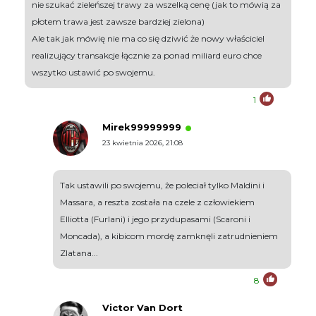
nie szukać zieleńszej trawy za wszelką cenę (jak to mówią za
płotem trawa jest zawsze bardziej zielona)
Ale tak jak mówię nie ma co się dziwić że nowy właściciel
realizujący transakcje łącznie za ponad miliard euro chce
wszytko ustawić po swojemu.
1
Mirek99999999
23 kwietnia 2026, 21:08
Tak ustawili po swojemu, że poleciał tylko Maldini i
Massara, a reszta została na czele z człowiekiem
Elliotta (Furlani) i jego przydupasami (Scaroni i
Moncada), a kibicom mordę zamknęli zatrudnieniem
Zlatana...
8
Victor Van Dort