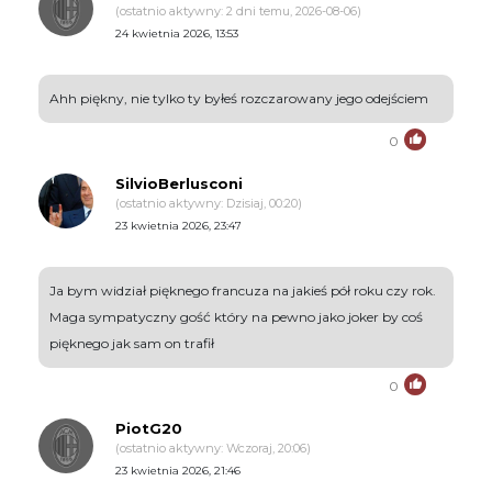
(ostatnio aktywny: 2 dni temu, 2026-08-06)
24 kwietnia 2026, 13:53
Ahh piękny, nie tylko ty byłeś rozczarowany jego odejściem
0
SilvioBerlusconi
(ostatnio aktywny: Dzisiaj, 00:20)
23 kwietnia 2026, 23:47
Ja bym widział pięknego francuza na jakieś pół roku czy rok.
Maga sympatyczny gość który na pewno jako joker by coś
pięknego jak sam on trafił
0
PiotG20
(ostatnio aktywny: Wczoraj, 20:06)
23 kwietnia 2026, 21:46