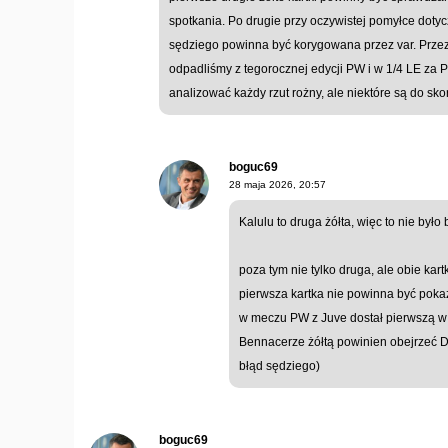
spotkania. Po drugie przy oczywistej pomyłce doty
sędziego powinna być korygowana przez var. Prze
odpadliśmy z tegorocznej edycji PW i w 1/4 LE za Pi
analizować każdy rzut rożny, ale niektóre są do sk
boguc69
28 maja 2026, 20:57
Kalulu to druga żółta, więc to nie był
poza tym nie tylko druga, ale obie kar
pierwsza kartka nie powinna być pok
w meczu PW z Juve dostał pierwszą w s
Bennacerze żółtą powinien obejrzeć D
błąd sędziego)
boguc69