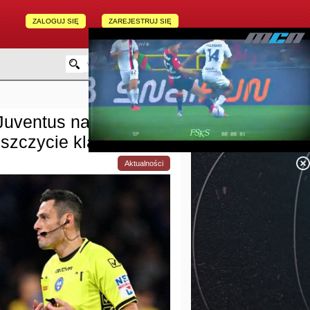
ZALOGUJ SIĘ
ZAREJESTRUJ SIĘ
uventus najbardziej
szczycie klasyfikacji
Aktualności