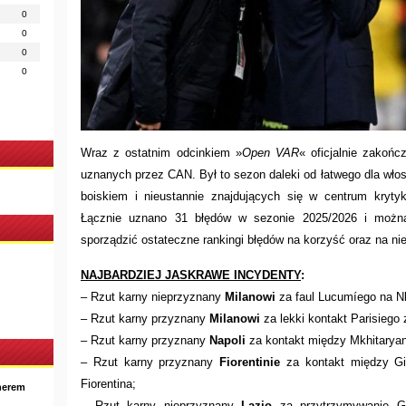
0
0
0
0
Wraz z ostatnim odcinkiem »
Open VAR
« oficjalnie zakońc
uznanych przez CAN. Był to sezon daleki od łatwego dla włos
boiskiem i nieustannie znajdujących się w centrum kryt
Łącznie uznano 31 błędów w sezonie 2025/2026 i możn
sporządzić ostateczne rankingi błędów na korzyść oraz na n
NAJBARDZIEJ JASKRAWE INCYDENTY
:
– Rzut karny nieprzyznany
Milanowi
za faul Lucumíego na N
– Rzut karny przyznany
Milanowi
za lekki kontakt Parisiego
– Rzut karny przyznany
Napoli
za kontakt między Mkhitaryan
– Rzut karny przyznany
Fiorentinie
za kontakt między G
Fiorentina;
nerem
– Rzut karny nieprzyznany
Lazio
za przytrzymywanie Gi