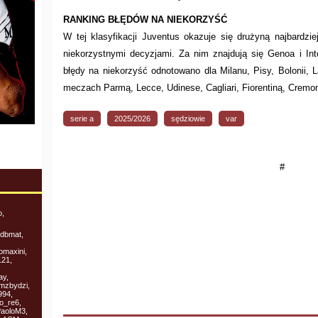
RANKING BŁĘDÓW NA NIEKORZYŚĆ
W tej klasyfikacji Juventus okazuje się drużyną najbardz
niekorzystnymi decyzjami. Za nim znajdują się Genoa i Int
błędy na niekorzyść odnotowano dla Milanu, Pisy, Bolonii, L
meczach Parmą, Lecce, Udinese, Cagliari, Fiorentiną, Cremo
serie a
2025/2026
sędziowie
var
#
o,
 dbmat,
,
omaxini,
121,
ay,
 mzbydzi,
994,
o_re6,
PaoloM3,