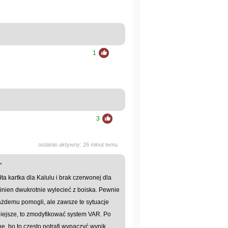
1
3
ostatnio aktywny: 26 minut temu
"
ta kartka dla Kalulu i brak czerwonej dla
nien dwukrotnie wylecieć z boiska. Pewnie
każdemu pomogli, ale zawsze te sytuacje
niejsze, to zmodyfikować system VAR. Po
e, bo to często potrafi wypaczyć wynik