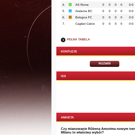
4.
AS Roma
0
0
0
0
0-0
5.
Atalanta BC
0
0
0
0
0-0
6.
Bologna FC
0
0
0
0
0-0
7.
Cagliari Calcio
0
0
0
0
0-0
PEŁNA TABELA
KONTUZJE
ROZWIŃ
ISS
ANKIETA
Czy mianowanie Rúbena Amorima nowym tre
Milanu to właściwy wybór?