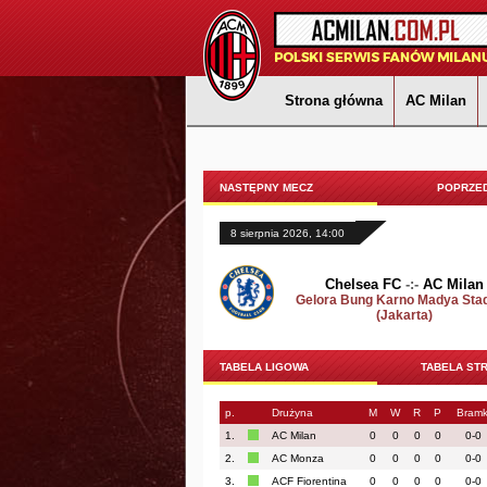
Strona główna
AC Milan
NASTĘPNY MECZ
POPRZED
8 sierpnia 2026, 14:00
Chelsea FC
-:-
AC Milan
Gelora Bung Karno Madya Sta
(Jakarta)
TABELA LIGOWA
TABELA ST
p.
Drużyna
M
W
R
P
Bramk
1.
AC Milan
0
0
0
0
0-0
2.
AC Monza
0
0
0
0
0-0
3.
ACF Fiorentina
0
0
0
0
0-0