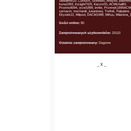
Sebolinho10, Cykfuch, Szewa90, Andy89, palonet
kuna1993, Inzaghi7425, Kaczor91, ACMichał83,
Przemo9094, orzel1899, im4te, Przemek1899ACM
sarnacm, mechanik_kwantowy, Trefniś, Palpatine,
Elrysiek22, Milpool, DACM1988, MiKuu, Milanista_
Gości online:
80
Zarejestrowanych użytkowników:
20110
Ostatnio zarejestrowany:
Dagome
_ X _