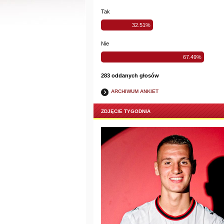
Tak
32.51%
Nie
67.49%
283 oddanych głosów
ARCHIWUM ANKIET
ZDJĘCIE TYGODNIA