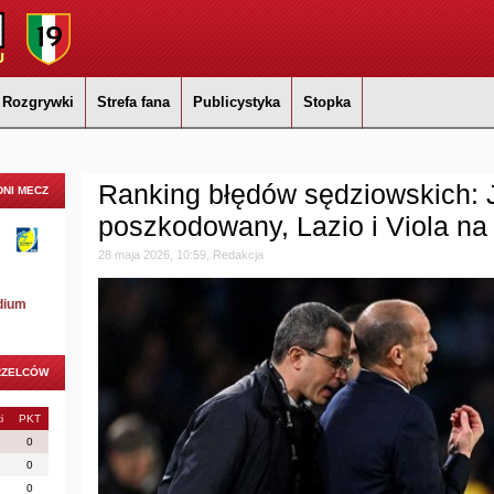
Rozgrywki
Strefa fana
Publicystyka
Stopka
Ranking błędów sędziowskich: J
NI MECZ
poszkodowany, Lazio i Viola na 
28 maja 2026, 10:59, Redakcja
dium
RZELCÓW
i
PKT
0
0
0