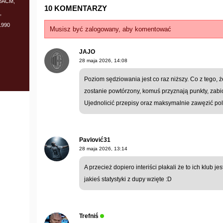
toACM,
10 KOMENTARZY
,
1990
Musisz być zalogowany, aby komentować
JAJO
28 maja 2026, 14:08
Poziom sędziowania jest co raz niższy. Co z tego, 
zostanie powtórzony, komuś przyznają punkty, za
Ujednolicić przepisy oraz maksymalnie zawęzić pole
Pavlović31
28 maja 2026, 13:14
A przecież dopiero interiści płakali że to ich klub 
jakieś statystyki z dupy wzięte :D
Trefniś