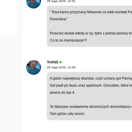
28 maja 2026, 12:51
" Rzut karny przyznany Milanowi za lekki kontakt 
Fiorentina"
Przecież dostał wtedy w ryj, tylko z jednej kamery 
Co to za manipulacje?!
Trefniś
28 maja 2026, 12:49
A gdzie największy skandal, czyli uznany gol Par
Gol padł po faulu oraz spalonym. Oszustwo, które ko
awans do top 4.
Te fałszywe zestawienia stronniczych dziennikarz
Tam gdzie cały sezon.