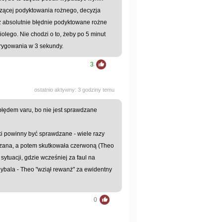
czącej podyktowania rożnego, decyzja
z absolutnie błędnie podyktowane rożne
olego. Nie chodzi o to, żeby po 5 minut
orygowania w 3 sekundy.
3
ostatnio aktywny: 3 godziny temu
o błędem varu, bo nie jest sprawdzane
tki powinny być sprawdzane - wiele razy
azana, a potem skutkowała czerwoną (Theo
ytuacji, gdzie wcześniej za faul na
ybala - Theo "wziął rewanż" za ewidentny
0