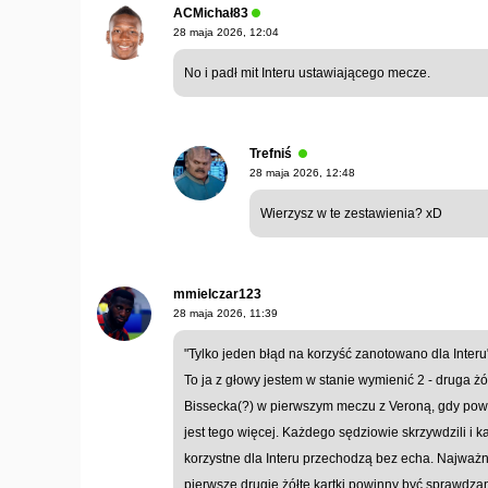
ACMichał83
28 maja 2026, 12:04
No i padł mit Interu ustawiającego mecze.
Trefniś
28 maja 2026, 12:48
Wierzysz w te zestawienia? xD
mmielczar123
28 maja 2026, 11:39
"Tylko jeden błąd na korzyść zanotowano dla Interu
To ja z głowy jestem w stanie wymienić 2 - druga żół
Bissecka(?) w pierwszym meczu z Veroną, gdy powi
jest tego więcej. Każdego sędziowie skrzywdzili i 
korzystne dla Interu przechodzą bez echa. Najważ
pierwsze drugie żółte kartki powinny być sprawdzan