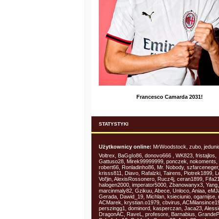
Francesco Camarda 2031!
STATYSTYKI
Użytkownicy online:
MrWoodstock, zubo, jeduni
Voltrex, BaGgIo86, donovo666 , WK823, fristajlos,
Gattuso28, Mirek99999999, ponczek, nokoments,
robert66, Ronladinho86, Mr. Nobody, szfarceneger
krisss811, Diavo, Rafalzki, Tairens, Piotrek1899, L
Vol'jin, AlexisRossonero, Rucz4j, ceran1899, Fifa2
halogen2000, imperator5000, Zbanowanyx3, Yang,
marcinmaly82, Gzikuu, Abece, Unloco, Aniaa, eMJ
Gerada, Dawid_19, Michlan, ksieciunio, ogarnijse,
ACMarek, krystian.o1979, cbvirus, ACMilansince1
perszingg1, dominord, kasperczan, Jaca23, Alessi
DragonAC, RaveL, profesore, Barnabius, Grande