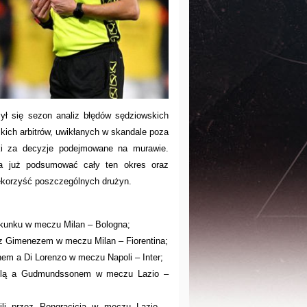
zył się sezon analiz błędów sędziowskich
kich arbitrów, uwikłanych w skandale poza
yki za decyzje podejmowane na murawie.
a już podsumować cały ten okres oraz
iekorzyść poszczególnych drużyn.
kunku w meczu Milan – Bologna;
 z Gimenezem w meczu Milan – Fiorentina;
em a Di Lorenzo w meczu Napoli – Inter;
ilą a Gudmundssonem w meczu Lazio –
li przez Pongracicia w meczu Lazio –