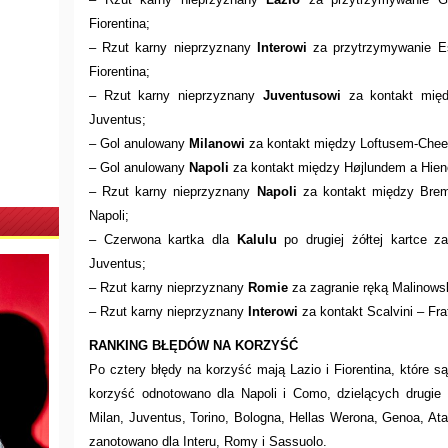
Fiorentina;
– Rzut karny nieprzyznany
Interowi
za przytrzymywanie E
Fiorentina;
– Rzut karny nieprzyznany
Juventusowi
za kontakt międ
Juventus;
– Gol anulowany
Milanowi
za kontakt między Loftusem-Chee
– Gol anulowany
Napoli
za kontakt między Højlundem a Hien
– Rzut karny nieprzyznany
Napoli
za kontakt między Bre
Napoli;
– Czerwona kartka dla
Kalulu
po drugiej żółtej kartce 
Juventus;
– Rzut karny nieprzyznany
Romie
za zagranie ręką Malinow
– Rzut karny nieprzyznany
Interowi
za kontakt Scalvini – Fra
RANKING BŁĘDÓW NA KORZYŚĆ
Po cztery błędy na korzyść mają Lazio i Fiorentina, które są 
korzyść odnotowano dla Napoli i Como, dzielących drugie
Milan, Juventus, Torino, Bologna, Hellas Werona, Genoa, Ata
zanotowano dla Interu, Romy i Sassuolo.