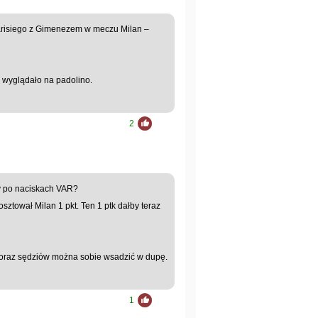
Parisiego z Gimenezem w meczu Milan –
to wyglądało na padolino.
2
my po naciskach VAR?
sztował Milan 1 pkt. Ten 1 ptk dałby teraz
y oraz sędziów można sobie wsadzić w dupę.
1