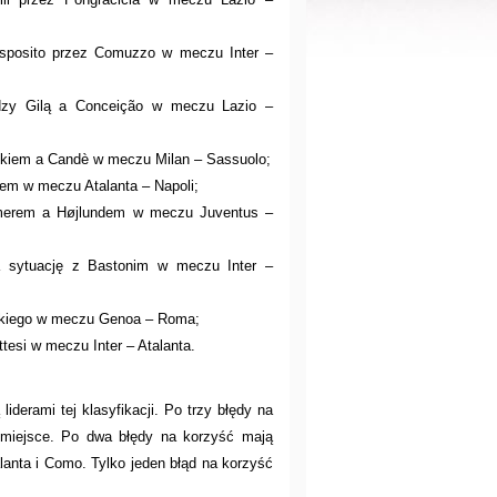
sposito przez Comuzzo w meczu Inter –
zy Gilą a Conceição w meczu Lazio –
kiem a Candè w meczu Milan – Sassuolo;
em w meczu Atalanta – Napoli;
merem a Højlundem w meczu Juventus –
za sytuację z Bastonim w meczu Inter –
skiego w meczu Genoa – Roma;
ttesi w meczu Inter – Atalanta.
liderami tej klasyfikacji. Po trzy błędy na
 miejsce. Po dwa błędy na korzyść mają
lanta i Como. Tylko jeden błąd na korzyść