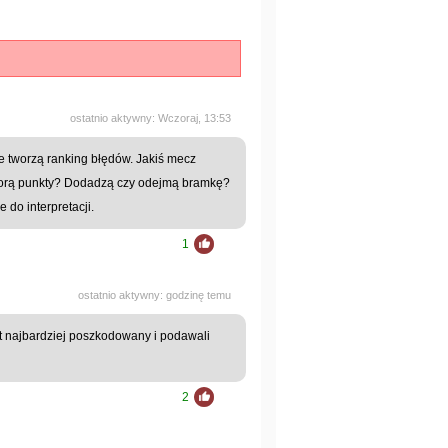
ostatnio aktywny: Wczoraj, 13:53
że tworzą ranking błędów. Jakiś mecz
biorą punkty? Dodadzą czy odejmą bramkę?
 do interpretacji.
1
ostatnio aktywny: godzinę temu
jest najbardziej poszkodowany i podawali
2