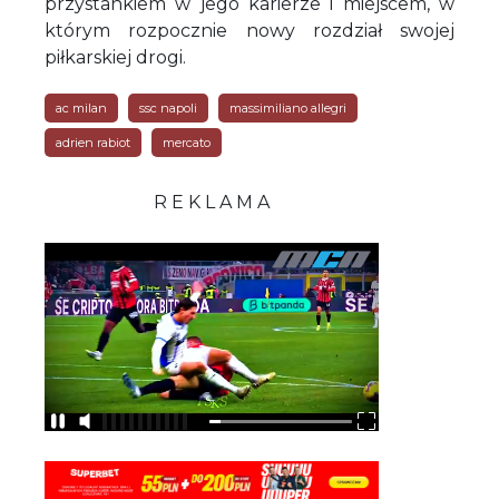
przystankiem w jego karierze i miejscem, w
którym rozpocznie nowy rozdział swojej
piłkarskiej drogi.
ac milan
ssc napoli
massimiliano allegri
adrien rabiot
mercato
R E K L A M A