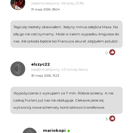
(ostatnio aktywny: Wczoraj, 23:39)
31 maja 2026, 08:24
Tego się niestety obawiałem. Jedyny minus odejścia Maxa. Na
siłę go nie zatrzymamy. Może w takim wypadku Anguissa do
nas. Ale szkoda będzie bo Francuza akurat zdążyłem polubić.
0
elszyc22
(ostatnio aktywny: 43 minuty temu)
30 maja 2026, 15:23
Wypożyczenie z wykupem za 7 mln. Róbcie screeny. A nie
czekaj Furlani już nas nie obsługuje. Ciekawe jakie się
wytworzą nowe schematy kontraktowo transferowe.
3
mariokopi