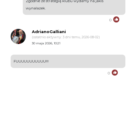
Zgodnie ze strategią klubu wydamy na jakiś
wynalazek.
0
AdrianoGalliani
(ostatnio aktywny: 3 dni temu, 2026-08-02)
30 maja 2026, 10:21
FUUUUUUUUUUU!!!
0