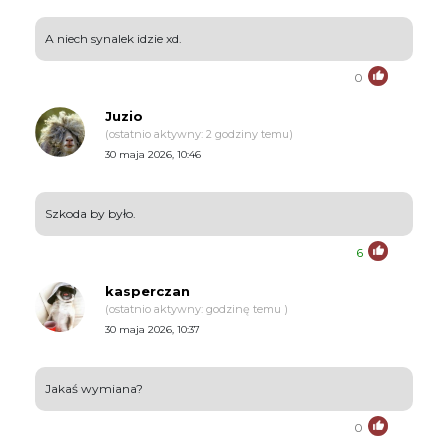
A niech synalek idzie xd.
0
Juzio
(ostatnio aktywny: 2 godziny temu)
30 maja 2026, 10:46
Szkoda by było.
6
kasperczan
(ostatnio aktywny: godzinę temu )
30 maja 2026, 10:37
Jakaś wymiana?
0