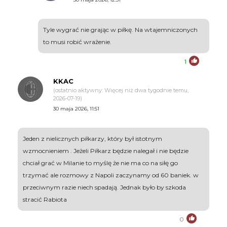
Tyle wygrać nie grając w piłkę. Na wtajemniczonych
to musi robić wrażenie.
1
KKAC
(ostatnio aktywny: Więcej niż dwa tygodnie temu,
2026-07-19)
30 maja 2026, 11:51
Jeden z nielicznych piłkarzy, który był istotnym
wzmocnieniem . Jeżeli Piłkarz będzie nalegał i nie będzie
chciał grać w Milanie to myślę że nie ma co na siłę go
trzymać ale rozmowy z Napoli zaczynamy od 60 baniek. w
przeciwnym razie niech spadają. Jednak było by szkoda
stracić Rabiota
0