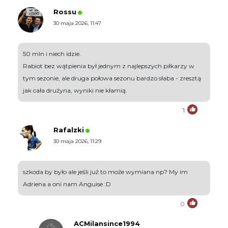
Rossu
30 maja 2026, 11:47
50 mln i niech idzie.
Rabiot bez wątpienia był jednym z najlepszych piłkarzy w
tym sezonie, ale druga połowa sezonu bardzo słaba - zresztą
jak cała drużyna, wyniki nie kłamią.
1
Rafalzki
30 maja 2026, 11:29
szkoda by było ale jeśli już to może wymiana np? My im
Adriena a oni nam Anguise :D
0
ACMilansince1994