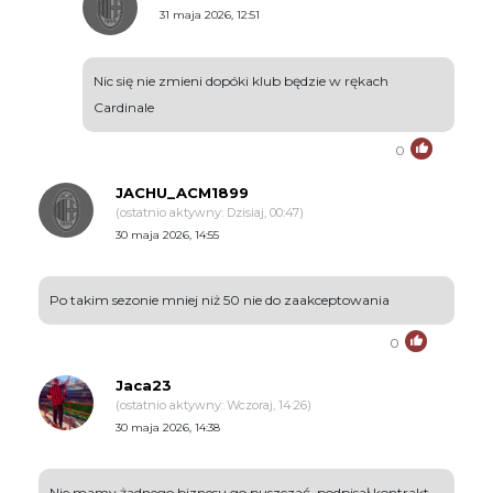
31 maja 2026, 12:51
Nic się nie zmieni dopóki klub będzie w rękach
Cardinale
0
JACHU_ACM1899
(ostatnio aktywny: Dzisiaj, 00:47)
30 maja 2026, 14:55
Po takim sezonie mniej niż 50 nie do zaakceptowania
0
Jaca23
(ostatnio aktywny: Wczoraj, 14:26)
30 maja 2026, 14:38
Nie mamy żadnego biznesu go puszczać, podpisał kontrakt