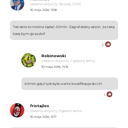
(ostatnio aktywny: Wczoraj, 23:50)
30 maja 2026, 13:58
Tak serio to można żądać 40mln. Zagrał dobry sezon, za taką
kasę bym go puścił
2
Robinowski
(ostatnio aktywny: 2 godziny temu)
30 maja 2026, 14:16
40mln gdyż tyle była warta kwalifikacja do LM.
1
fristajlos
(ostatnio aktywny: 5 godzin temu)
30 maja 2026, 13:17