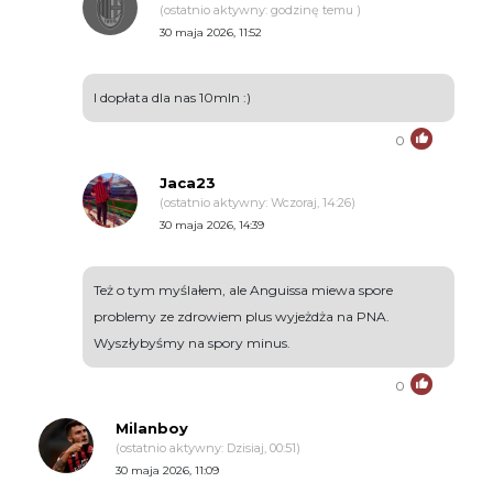
(ostatnio aktywny: godzinę temu )
30 maja 2026, 11:52
I dopłata dla nas 10mln :)
0
Jaca23
(ostatnio aktywny: Wczoraj, 14:26)
30 maja 2026, 14:39
Też o tym myślałem, ale Anguissa miewa spore
problemy ze zdrowiem plus wyjeżdża na PNA.
Wyszłybyśmy na spory minus.
0
Milanboy
(ostatnio aktywny: Dzisiaj, 00:51)
30 maja 2026, 11:09