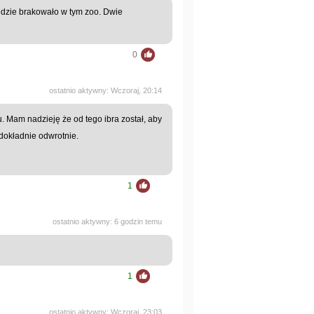
ędzie brakowało w tym zoo. Dwie
0
ostatnio aktywny: Wczoraj, 20:14
ru. Mam nadzieję że od tego ibra został, aby
 dokładnie odwrotnie.
1
ostatnio aktywny: 6 godzin temu
1
ostatnio aktywny: Wczoraj, 23:03