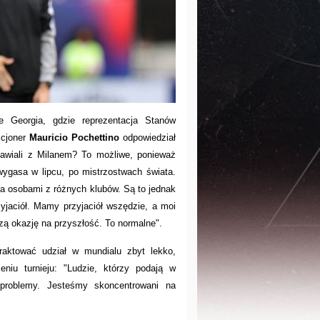
ie Georgia, gdzie reprezentacja Stanów
kcjoner
Mauricio Pochettino
odpowiedział
mawiali z Milanem? To możliwe, ponieważ
ygasa w lipcu, po mistrzostwach świata.
a osobami z różnych klubów. Są to jednak
yjaciół. Mamy przyjaciół wszędzie, a moi
szą okazję na przyszłość. To normalne".
traktować udział w mundialu zbyt lekko,
eniu turnieju: "Ludzie, którzy podają w
problemy. Jesteśmy skoncentrowani na