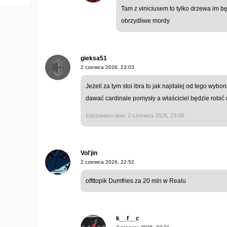
Tam z viniciusem to tylko drzewa im b
obrzydliwe mordy
gieksa51
2 czerwca 2026, 23:03
Jeżeli za tym stoi ibra to jak najdalej od tego wybo
dawać cardinale pomysły a właściciel będzie robić
Edytowano dnia: 2 czerwca 2026, 23:06
Vol'jin
2 czerwca 2026, 22:52
offttopik Dumfries za 20 mln w Realu
k__f__c