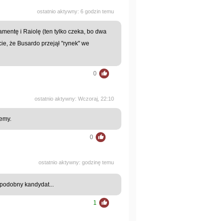
ostatnio aktywny: 6 godzin temu
entę i Raiolę (ten tylko czeka, bo dwa
ie, że Busardo przejął "rynek" we
0
ostatnio aktywny: Wczoraj, 22:10
cemy.
0
ostatnio aktywny: godzinę temu
opodobny kandydat...
1