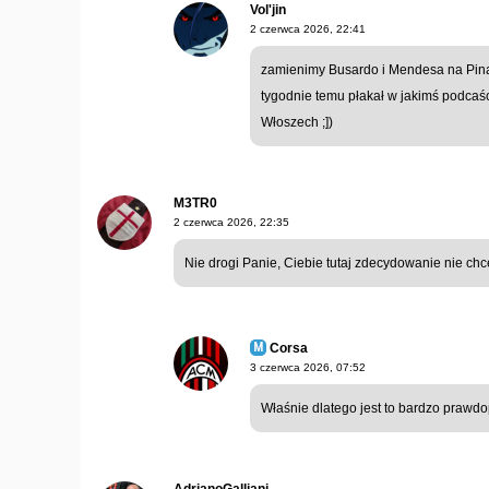
Vol'jin
2 czerwca 2026, 22:41
zamienimy Busardo i Mendesa na Pinam
tygodnie temu płakał w jakimś podcaśc
Włoszech ;])
M3TR0
2 czerwca 2026, 22:35
Nie drogi Panie, Ciebie tutaj zdecydowanie nie ch
Corsa
3 czerwca 2026, 07:52
Właśnie dlatego jest to bardzo prawd