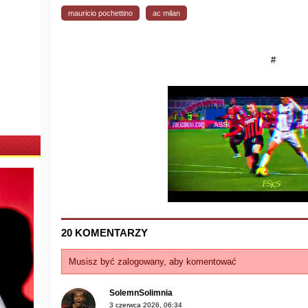
mauricio pochettino
ac milan
#
20 KOMENTARZY
Musisz być zalogowany, aby komentować
SolemnSolimnia
3 czerwca 2026, 06:34