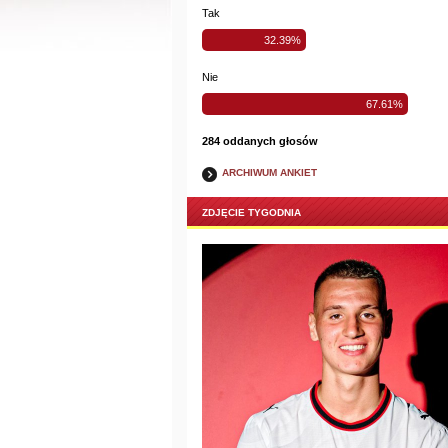
Tak
32.39%
Nie
67.61%
284 oddanych głosów
ARCHIWUM ANKIET
ZDJĘCIE TYGODNIA