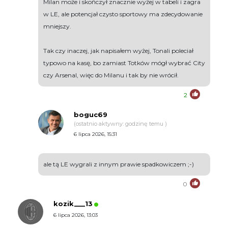
Milan może i skończył znacznie wyżej w tabeli i zagra
w LE, ale potencjał czysto sportowy ma zdecydowanie
mniejszy.
Tak czy inaczej, jak napisałem wyżej, Tonali poleciał
typowo na kasę, bo zamiast Totków mógł wybrać City
czy Arsenal, więc do Milanu i tak by nie wrócił.
2
boguc69
(ostatnio aktywny: godzinę temu )
6 lipca 2026, 15:31
ale tą LE wygrali z innym prawie spadkowiczem ;-)
0
kozik___13
6 lipca 2026, 13:03