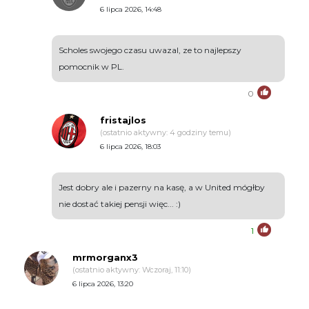
6 lipca 2026, 14:48
Scholes swojego czasu uwazal, ze to najlepszy
pomocnik w PL.
0
fristajlos
(ostatnio aktywny: 4 godziny temu)
6 lipca 2026, 18:03
Jest dobry ale i pazerny na kasę, a w United mógłby
nie dostać takiej pensji więc... :)
1
mrmorganx3
(ostatnio aktywny: Wczoraj, 11:10)
6 lipca 2026, 13:20