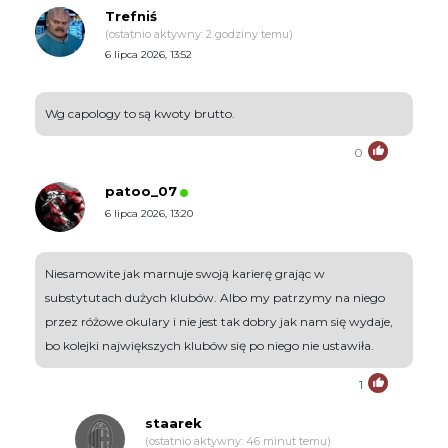
Trefniś
(ostatnio aktywny: 2 godziny temu)
6 lipca 2026, 13:52
Wg capology to są kwoty brutto.
0
patoo_07
6 lipca 2026, 13:20
Niesamowite jak marnuje swoją karierę grając w
substytutach dużych klubów. Albo my patrzymy na niego
przez różowe okulary i nie jest tak dobry jak nam się wydaje,
bo kolejki największych klubów się po niego nie ustawiła.
1
staarek
(ostatnio aktywny: 46 minut temu)