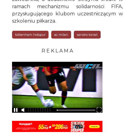
ramach mechanizmu solidarności FIFA,
przysługującego klubom uczestniczącym w
szkoleniu piłkarza.
tottenham hotspur
ac milan
sandro tonali
R E K L A M A