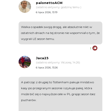
palonettoACM
(ostatnio aktywny: godzinę temu )
6 lipca 2026, 13:19
Walka o spadek swoją drogą, ale absolutnie nikt w
ostatnich dniach na tej stronie nie wspomniał o tym, że
wygrali LE sezon temu.
1
Jaca23
(ostatnio aktywny: Wczoraj, 14:26)
6 lipca 2026, 13:26
A patrząc z drugiej to Tottenham pakuje mnóstwo
kasy po przegranym sezonie i szykuje pakę, która
może bić się o najwyższe cele w PL grając sezon bez
pucharów.