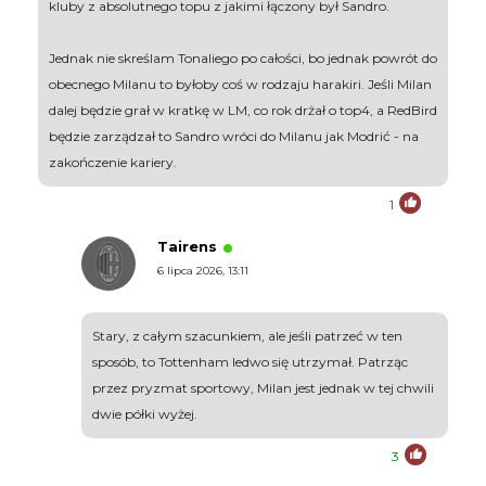
kluby z absolutnego topu z jakimi łączony był Sandro.
Jednak nie skreślam Tonaliego po całości, bo jednak powrót do
obecnego Milanu to byłoby coś w rodzaju harakiri. Jeśli Milan
dalej będzie grał w kratkę w LM, co rok drżał o top4, a RedBird
będzie zarządzał to Sandro wróci do Milanu jak Modrić - na
zakończenie kariery.
1
Tairens
6 lipca 2026, 13:11
Stary, z całym szacunkiem, ale jeśli patrzeć w ten
sposób, to Tottenham ledwo się utrzymał. Patrząc
przez pryzmat sportowy, Milan jest jednak w tej chwili
dwie półki wyżej.
3