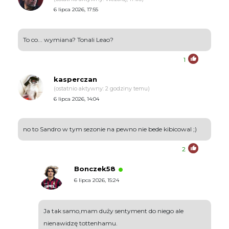
6 lipca 2026, 17:55
To co... wymiana? Tonali Leao?
1
kasperczan
(ostatnio aktywny: 2 godziny temu)
6 lipca 2026, 14:04
no to Sandro w tym sezonie na pewno nie bede kibicowal ;)
2
Bonczek58
6 lipca 2026, 15:24
Ja tak samo,mam duży sentyment do niego ale
nienawidzę tottenhamu.