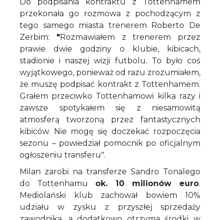
Do podpisania kontraktu z Tottenhamem
przekonała go rozmowa z pochodzącym z
tego samego miasta trenerem Roberto De
Zerbim:
"
Rozmawiałem z trenerem przez
prawie dwie godziny o klubie, kibicach,
stadionie i naszej wizji futbolu. To było coś
wyjątkowego, ponieważ od razu zrozumiałem,
że muszę podpisać kontrakt z Tottenhamem.
Grałem przeciwko Tottenhamowi kilka razy i
zawsze spotykałem się z niesamowitą
atmosferą tworzoną przez fantastycznych
kibiców. Nie mogę się doczekać rozpoczęcia
sezonu – powiedział pomocnik po oficjalnym
ogłoszeniu transferu".
Milan zarobi na transferze Sandro Tonalego
do Tottenhamu
ok. 10 milionów euro
.
Mediolański klub zachował bowiem 10%
udziału w zysku z przyszłej sprzedaży
zawodnika, a dodatkowo otrzyma środki w