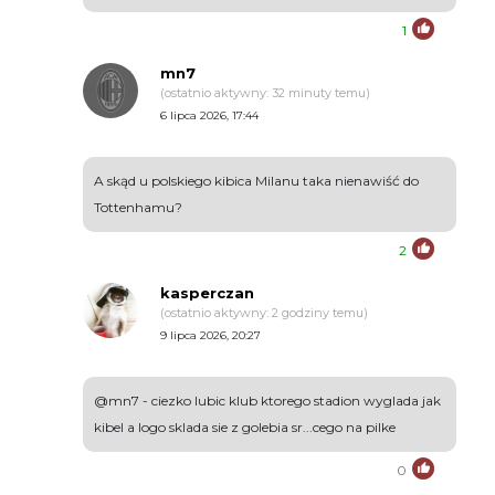
1
mn7
(ostatnio aktywny: 32 minuty temu)
6 lipca 2026, 17:44
A skąd u polskiego kibica Milanu taka nienawiść do
Tottenhamu?
2
kasperczan
(ostatnio aktywny: 2 godziny temu)
9 lipca 2026, 20:27
@mn7 - ciezko lubic klub ktorego stadion wyglada jak
kibel a logo sklada sie z golebia sr...cego na pilke
0