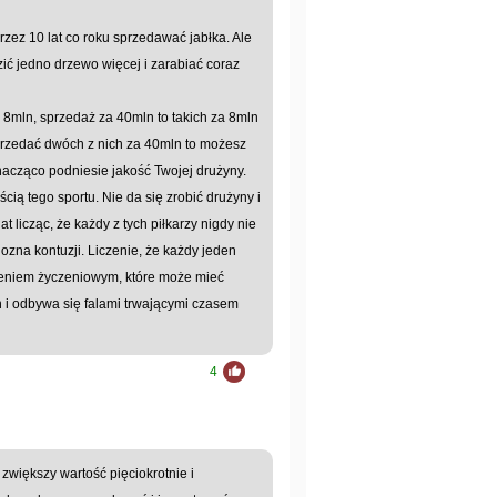
rzez 10 lat co roku sprzedawać jabłka. Ale
ić jedno drzewo więcej i zarabiać coraz
a 8mln, sprzedaż za 40mln to takich za 8mln
sprzedać dwóch z nich za 40mln to możesz
nacząco podniesie jakość Twojej drużyny.
cią tego sportu. Nie da się zrobić drużyny i
t licząc, że każdy z tych piłkarzy nigdy nie
ozna kontuzji. Liczenie, że każdy jeden
myśleniem życzeniowym, które może mieć
 i odbywa się falami trwającymi czasem
4
zwiększy wartość pięciokrotnie i