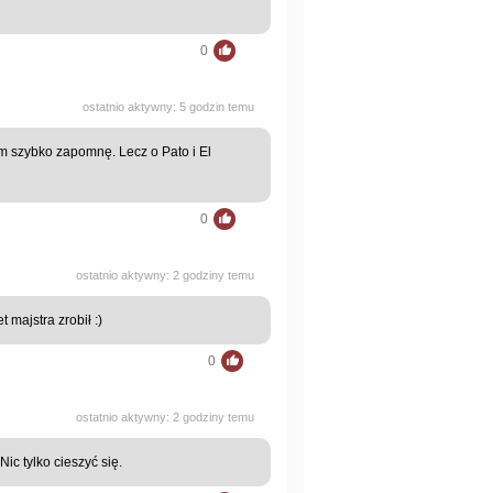
0
ostatnio aktywny: 5 godzin temu
im szybko zapomnę. Lecz o Pato i El
0
ostatnio aktywny: 2 godziny temu
 majstra zrobił :)
0
ostatnio aktywny: 2 godziny temu
Nic tylko cieszyć się.