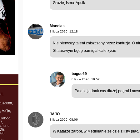
Grazie, Isma. Apsik
Manolas
8 lipca 2026, 12:18
Nie pierwszy talent zniszczony przez kontuzje. O n
Shaarawym będę pamiętał całe życie
boguc69
8 lipca 2026, 19:57
Pato to jednak coś dłużej pograł i nawet
NI,
ttuso888,
Vol'jin,
JAJO
Unloco,
8 lipca 2026, 08:06
7,
ster of
ti,
W Katarze zarobi, w Mediolanie zejdzie z listy płac. 
993,