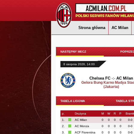
Strona główna
AC Milan
NASTĘPNY MECZ
POPRZED
8 sierpnia 2026, 14:00
Chelsea FC
-:-
AC Milan
Gelora Bung Karno Madya Sta
(Jakarta)
TABELA LIGOWA
TABELA ST
p.
Drużyna
M
W
R
P
Bramk
1.
AC Milan
0
0
0
0
0-0
2.
AC Monza
0
0
0
0
0-0
3.
ACF Fiorentina
0
0
0
0
0-0