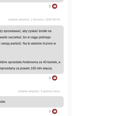
2
ostatnio aktywny: 2 dni temu, 2026-08-04
eży sprzedawać, aby zyskać środki na
warto zaczekać, bo w ciągu jednego
swoją wartość. Na to właśnie liczono w
 które sprzedało Andersona za 40 baniek, a
dsprzedany za prawie 100 mln więcej.
0
ostatnio aktywny: 4 godziny temu
sków
0