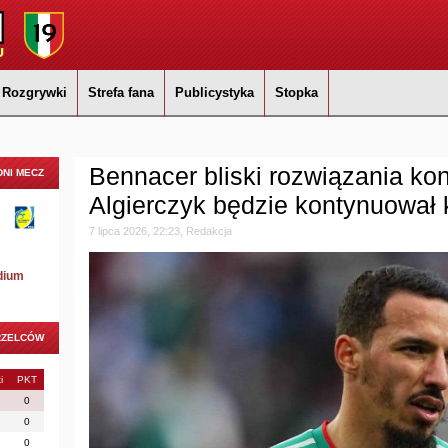
Rozgrywki
Strefa fana
Publicystyka
Stopka
Bennacer bliski rozwiązania kon
NI MECZ
Algierczyk będzie kontynuował 
7 lipca 2026, 22:23, Redakcja
dium
RZELCÓW
i
PKT
0
0
0