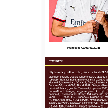
Francesco Camarda 2031!
STATYSTYKI
Użytkownicy online:
zubo, Voltrex, mistrzMALDI
gieemce, pazioni, Dusiek, lyndonmilan, Gattuso28,
robert66, Ronladinho86, mariokopi, milan2002, Ga
ziomekk7, blazejmilan, AC Kamil, Diavo, Redakcja,
Bonczek58, siara8888, Piotrek1899, Gringo Milano, 
bebok40, Matim, grocho, Trzesuaf, imperator5000,
ForzaMilanPL, tomgor, dan_acm, groszek, szyka, 
homer44, LaMancha 98, Oskyy, MrCostacurta, mn
kozik___13, gago1145, DragonAC, Mailand_91, Ma
AC Milan, thecatMCP, DyziekAcM, mmielczar123, O
Szafot, carrygun, Szewa90, palonettoACM, kuna1
Farvick, BzK, RayLuka, Kubolec, Sebejszczyn,