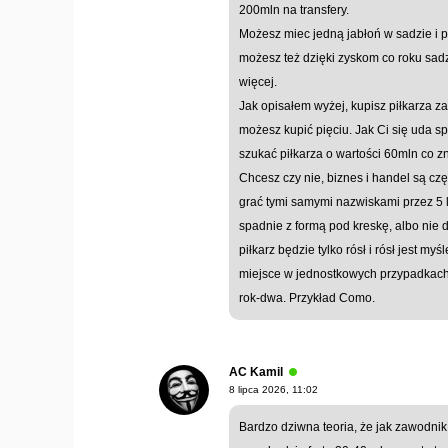
200mln na transfery.
Możesz miec jedną jabłoń w sadzie i p
możesz też dzięki zyskom co roku sadz
więcej.
Jak opisałem wyżej, kupisz piłkarza z
możesz kupić pięciu. Jak Ci się uda 
szukać piłkarza o wartości 60mln co z
Chcesz czy nie, biznes i handel są częś
grać tymi samymi nazwiskami przez 5 la
spadnie z formą pod kreskę, albo nie d
piłkarz będzie tylko rósł i rósł jest 
miejsce w jednostkowych przypadkach
rok-dwa. Przykład Como.
AC Kamil
8 lipca 2026, 11:02
Bardzo dziwna teoria, że jak zawodnik 