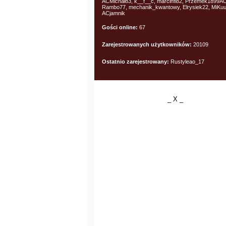
ACMichał83, k__f__c, marcinfl82, Przemek1899A
Rambo77, mechanik_kwantowy, Elrysiek22, MiKuu
ACjamnik
Gości online:
67
Zarejestrowanych użytkowników:
20109
Ostatnio zarejestrowany:
Rustyleao_17
_ X _