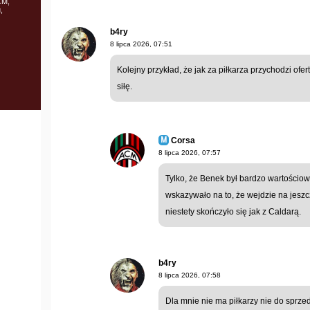
CM,
,
b4ry
8 lipca 2026, 07:51
Kolejny przykład, że jak za piłkarza przychodzi ofert
siłę.
Corsa
8 lipca 2026, 07:57
Tylko, że Benek był bardzo wartościo
wskazywało na to, że wejdzie na jeszc
niestety skończyło się jak z Caldarą.
b4ry
8 lipca 2026, 07:58
Dla mnie nie ma piłkarzy nie do sprzeda