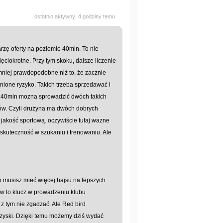
ostatnio aktywny: 4 godziny temu
rzę oferty na poziomie 40mln. To nie
ęciokrotne. Przy tym skoku, dalsze liczenie
 mniej prawdopodobne niż to, że zacznie
enione ryzyko. Takich trzeba sprzedawać i
c 40mln mozna sprowadzić dwóch takich
w. Czyli drużyna ma dwóch dobrych
jakość sportową. oczywiście tutaj wazne
ą skuteczność w szukaniu i trenowaniu. Ale
to musisz mieć więcej hajsu na lepszych
ków to klucz w prowadzeniu klubu
 z tym nie zgadzać. Ale Red bird
 zyski. Dzięki temu możemy dziś wydać