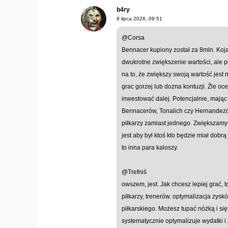
b4ry
8 lipca 2026, 09:51
@Corsa
Bennacer kupiony został za 8mln. Koja
dwukrotne zwiększenie wartości, ale pi
na to, że zwiększy swoją wartość jest
grac gorzej lub dozna kontuzji. Źle oc
inwestować dalej. Potencjalnie, mają
Bennacerów, Tonalich czy Hernandezó
piłkarzy zamiast jednego. Zwiększamy 
jest aby był ktoś kto będzie miał dobr
to inna para kaloszy.
@Trefniś
owszem, jest. Jak chcesz lepiej grać, 
piłkarzy, trenerów. optymalizacja zys
piłkarskiego. Możesz tupać nóżką i się
systematycznie optymalizuje wydatki i