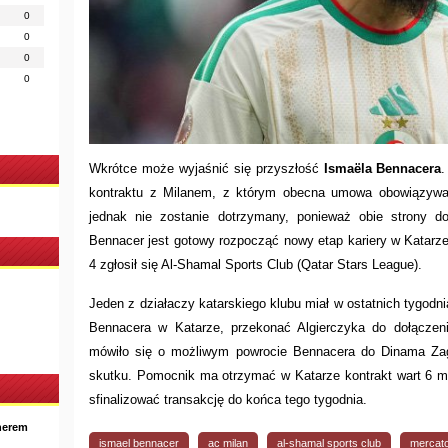
0
0
0
0
Wkrótce może wyjaśnić się przyszłość
Ismaëla Bennacera
.
kontraktu z Milanem, z którym obecna umowa obowiązywa
jednak nie zostanie dotrzymany, ponieważ obie strony do
Bennacer jest gotowy rozpocząć nowy etap kariery w Katar
4 zgłosił się Al-Shamal Sports Club (Qatar Stars League).
Jeden z działaczy katarskiego klubu miał w ostatnich tygod
Bennacera w Katarze, przekonać Algierczyka do dołączen
mówiło się o możliwym powrocie Bennacera do Dinama Zagrz
skutku. Pomocnik ma otrzymać w Katarze kontrakt wart 6 mi
sfinalizować transakcję do końca tego tygodnia.
nerem
ismael bennacer
ac milan
al-shamal sports club
mercat