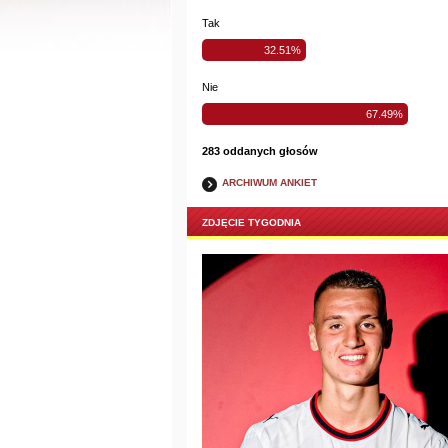
Tak
32.51%
Nie
67.49%
283 oddanych głosów
ARCHIWUM ANKIET
ZDJĘCIE TYGODNIA