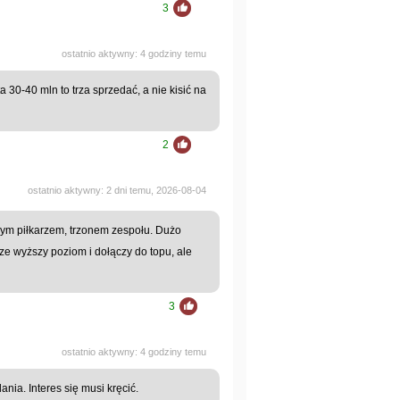
3
ostatnio aktywny: 4 godziny temu
a 30-40 mln to trza sprzedać, a nie kisić na
2
ostatnio aktywny: 2 dni temu, 2026-08-04
wym piłkarzem, trzonem zespołu. Dużo
ze wyższy poziom i dołączy do topu, ale
3
ostatnio aktywny: 4 godziny temu
nia. Interes się musi kręcić.