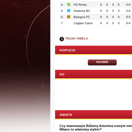
4.
AS Roma
0
0
0
0
0-0
5.
Atalanta BC
0
0
0
0
0-0
6.
Bologna FC
0
0
0
0
0-0
7.
Cagliari Calcio
0
0
0
0
0-0
PEŁNA TABELA
KONTUZJE
ROZWIŃ
ISS
ANKIETA
Czy mianowanie Rúbena Amorima nowym tre
Milanu to właściwy wybór?