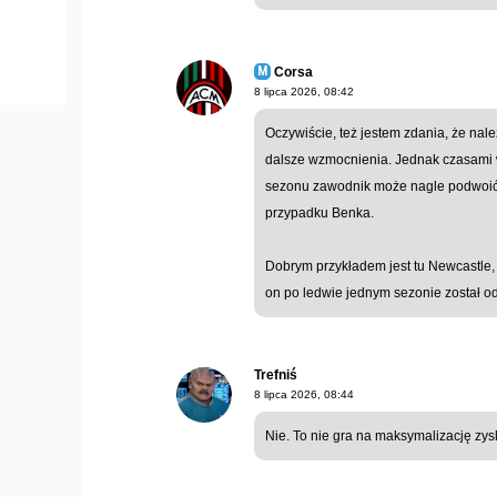
Corsa
8 lipca 2026, 08:42
Oczywiście, też jestem zdania, że nal
dalsze wzmocnienia. Jednak czasami 
sezonu zawodnik może nagle podwoić 
przypadku Benka.
Dobrym przykładem jest tu Newcastle,
on po ledwie jednym sezonie został o
Trefniś
8 lipca 2026, 08:44
Nie. To nie gra na maksymalizację zy