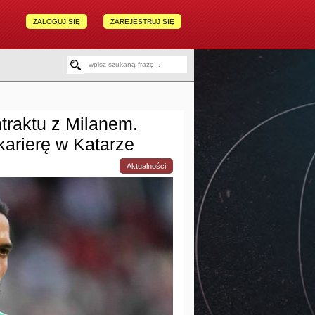
ZALOGUJ SIĘ
ZAREJESTRUJ SIĘ
traktu z Milanem.
karierę w Katarze
Aktualności