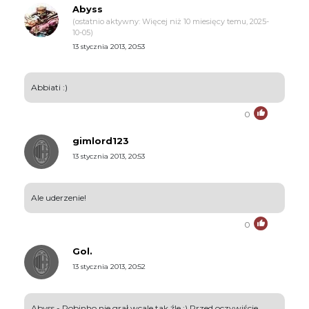
Abyss
(ostatnio aktywny: Więcej niż 10 miesięcy temu, 2025-
10-05)
13 stycznia 2013, 20:53
Abbiati :)
0
gimlord123
13 stycznia 2013, 20:53
Ale uderzenie!
0
Gol.
13 stycznia 2013, 20:52
Abyss - Robinho nie grał wcale tak źle ;) Przed oczywiście