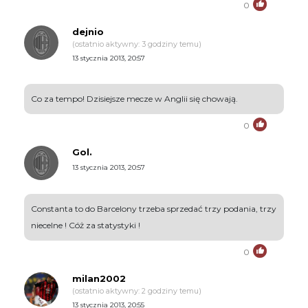
0
dejnio
(ostatnio aktywny: 3 godziny temu)
13 stycznia 2013, 20:57
Co za tempo! Dzisiejsze mecze w Anglii się chowają.
0
Gol.
13 stycznia 2013, 20:57
Constanta to do Barcelony trzeba sprzedać trzy podania, trzy
niecelne ! Cóż za statystyki !
0
milan2002
(ostatnio aktywny: 2 godziny temu)
13 stycznia 2013, 20:55