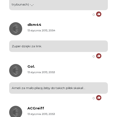
trybunach) -_-
0
dkm44
13 stycznia 2013, 20:54
Zuper dzięki za link.
0
Gol.
13 stycznia 2013, 20:53
Ameli za mało płacą żeby do takich piłek skakał...
0
ACGreiff
13 stycznia 2013, 20:53