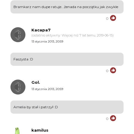
Bramkarz nam dupe ratuje...żenada na początku jak zwykle
0
Kacapa7
(ostatnio aktywny: Więcej niż 7 lat temu, 2019-06-15)
13 stycznia 2013, 20:59
Faszysta :D
0
Gol.
13 stycznia 2013, 20:59
Amelia by stał i patrzył :D
0
kamilus