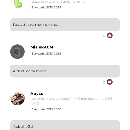
(ostatnio aktywny: 4 godziny temu)
13 stycznia 2013, 20:59
Faszysta gra mecz sezonu...
0
MisiekACM
13 stycznia 2013, 20:59
Abbiati co za mecz!
0
Abyss
(ostatnio aktywny: Więcej niż 10 miesięcy temu, 2025-
10-05)
13 stycznia 2013, 20:59
Abbiati x3 :)