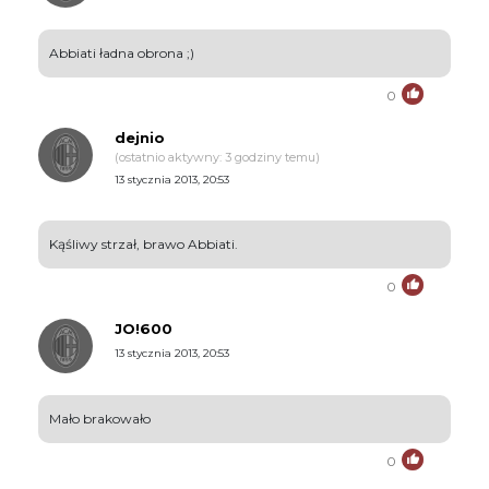
Abbiati ładna obrona ;)
0
dejnio
(ostatnio aktywny: 3 godziny temu)
13 stycznia 2013, 20:53
Kąśliwy strzał, brawo Abbiati.
0
JO!600
13 stycznia 2013, 20:53
Mało brakowało
0