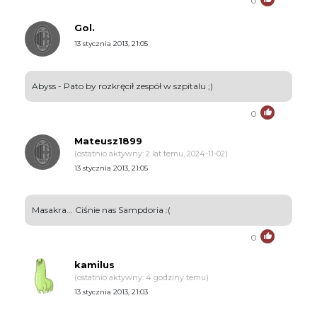
0
Gol.
13 stycznia 2013, 21:05
Abyss - Pato by rozkręcił zespół w szpitalu ;)
0
Mateusz1899
(ostatnio aktywny: 2 lat temu, 2024-11-02)
13 stycznia 2013, 21:05
Masakra... Ciśnie nas Sampdoria :(
0
kamilus
(ostatnio aktywny: 4 godziny temu)
13 stycznia 2013, 21:03