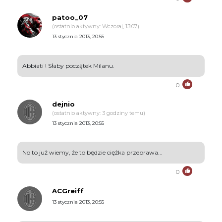
patoo_07
(ostatnio aktywny: Wczoraj, 13:07)
13 stycznia 2013, 20:55
Abbiati ! Słaby początek Milanu.
0
dejnio
(ostatnio aktywny: 3 godziny temu)
13 stycznia 2013, 20:55
No to już wiemy, że to będzie ciężka przeprawa...
0
ACGreiff
13 stycznia 2013, 20:55