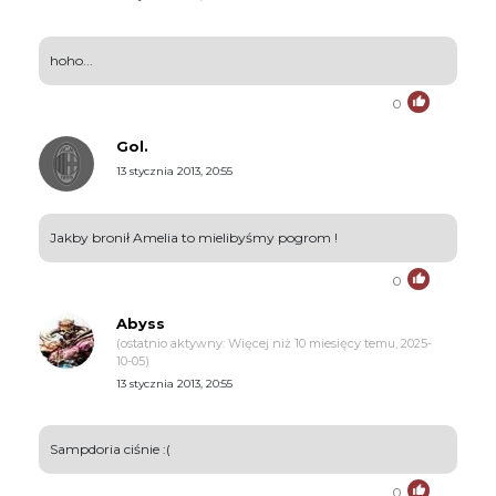
hoho...
0
Gol.
13 stycznia 2013, 20:55
Jakby bronił Amelia to mielibyśmy pogrom !
0
Abyss
(ostatnio aktywny: Więcej niż 10 miesięcy temu, 2025-
10-05)
13 stycznia 2013, 20:55
Sampdoria ciśnie :(
0