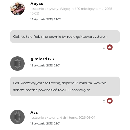
Abyss
(ostatnio aktywny: Więcej niż 10 miesięcy temu, 2025-
10-05)
13 stycznia 2013, 21:02
Gol. No tak, Robinho pewnie by rozkręcił towarzystwo ;)
0
gimlord123
13 stycznia 2013, 21:01
Gol. Poczekaj jeszcze trochę, dopiero 13 minuta. Równie
dobrze można powiedzieć to o El Shaarawym.
0
Ass
(ostatnio aktywny: 4 dni temu, 2026-08-04)
13 stycznia 2013, 21:01