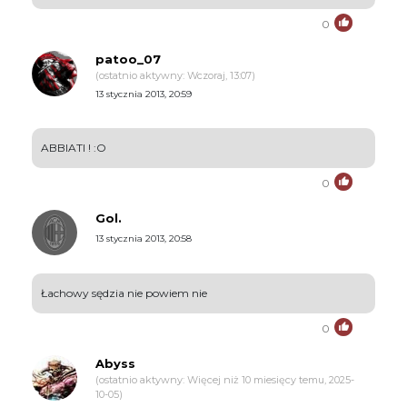
0
patoo_07
(ostatnio aktywny: Wczoraj, 13:07)
13 stycznia 2013, 20:59
ABBIATI ! :O
0
Gol.
13 stycznia 2013, 20:58
Łachowy sędzia nie powiem nie
0
Abyss
(ostatnio aktywny: Więcej niż 10 miesięcy temu, 2025-
10-05)