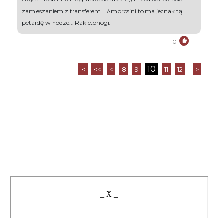
zamieszaniem z transferem... Ambrosini to ma jednak tą
petardę w nodze... Rakietonogi.
0
10
|<
<<
<
8
9
11
12
>