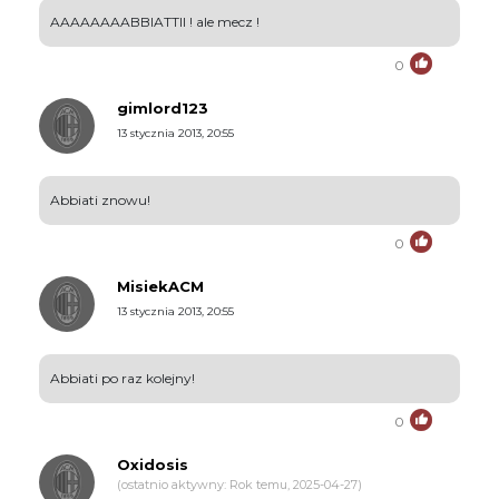
AAAAAAAABBIATTII ! ale mecz !
0
gimlord123
13 stycznia 2013, 20:55
Abbiati znowu!
0
MisiekACM
13 stycznia 2013, 20:55
Abbiati po raz kolejny!
0
Oxidosis
(ostatnio aktywny: Rok temu, 2025-04-27)