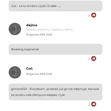
Gol - za to Ambro czyści środek -_-
0
dejnio
(ostatnio aktywny: 3 godziny temu)
13 stycznia 2013, 21:03
Boateng kapitalnie!
0
Gol.
13 stycznia 2013, 21:03
gimlord123 - Poczekam, przecież już go nie zdejmuje. Narazie
po prostu cała ofensywa kiepsko i tyle.
0