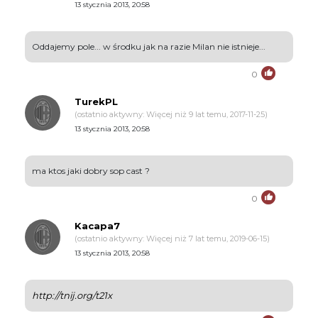
13 stycznia 2013, 20:58
Oddajemy pole... w środku jak na razie Milan nie istnieje...
0
TurekPL
(ostatnio aktywny: Więcej niż 9 lat temu, 2017-11-25)
13 stycznia 2013, 20:58
ma ktos jaki dobry sop cast ?
0
Kacapa7
(ostatnio aktywny: Więcej niż 7 lat temu, 2019-06-15)
13 stycznia 2013, 20:58
http://tnij.org/t21x