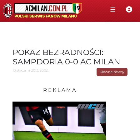
☰
POKAZ BEZRADNOŚCI:
SAMPDORIA 0-0 AC MILAN
13 stycznia 2013, 20:02,
Główne newsy
R E K L A M A