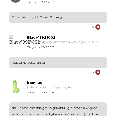
13 stycznia 2013, 20:55
O, zaczęło czytać. Dzięki Zuper ;)
0
Blady19921002
(ostatnio aktywny: More than a week ago, 2026-07-25)
13 stycznia 2013, 20:55
Abiatti na posterunku :)
0
kamilus
(ostatnio aktywny: 4 godziny temu)
13 stycznia 2013, 20:54
No, Robson ostatnio grał w grudniu i grał średnio więc do
końca sezonu powinien chyba siedzieć na ławce (albo lepiej na