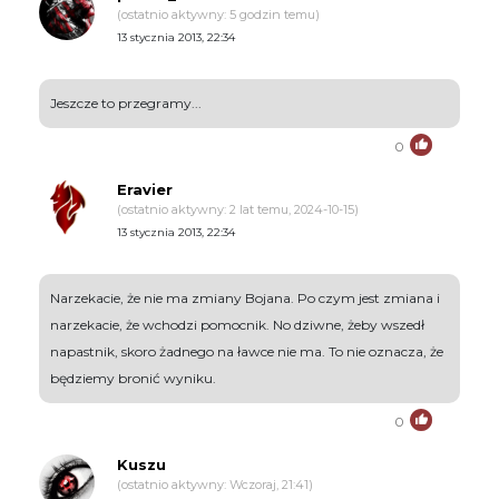
(ostatnio aktywny: 5 godzin temu)
13 stycznia 2013, 22:34
Jeszcze to przegramy...
0
Eravier
(ostatnio aktywny: 2 lat temu, 2024-10-15)
13 stycznia 2013, 22:34
Narzekacie, że nie ma zmiany Bojana. Po czym jest zmiana i
narzekacie, że wchodzi pomocnik. No dziwne, żeby wszedł
napastnik, skoro żadnego na ławce nie ma. To nie oznacza, że
będziemy bronić wyniku.
0
Kuszu
(ostatnio aktywny: Wczoraj, 21:41)