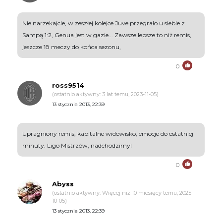
Nie narzekajcie, w zeszłej kolejce Juve przegrało u siebie z
Sampą 1:2, Genua jest w gazie... Zawsze lepsze to niż remis,
jeszcze 18 meczy do końca sezonu,
0
ross9514
(ostatnio aktywny: 3 lat temu, 2023-11-05)
13 stycznia 2013, 22:39
Upragniony remis, kapitalne widowisko, emocje do ostatniej
minuty. Ligo Mistrzów, nadchodzimy!
0
Abyss
(ostatnio aktywny: Więcej niż 10 miesięcy temu, 2025-
10-05)
13 stycznia 2013, 22:39