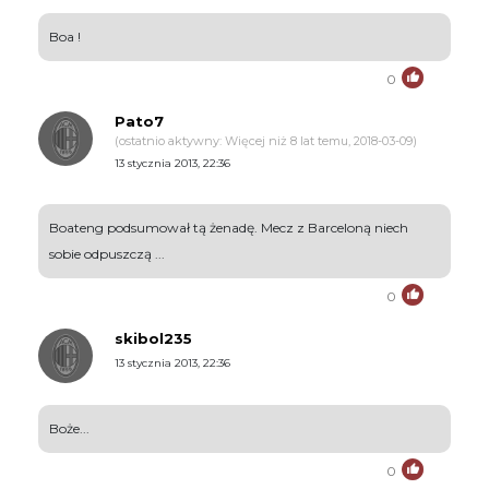
Boa !
0
Pato7
(ostatnio aktywny: Więcej niż 8 lat temu, 2018-03-09)
13 stycznia 2013, 22:36
Boateng podsumował tą żenadę. Mecz z Barceloną niech
sobie odpuszczą ...
0
skibol235
13 stycznia 2013, 22:36
Boże...
0