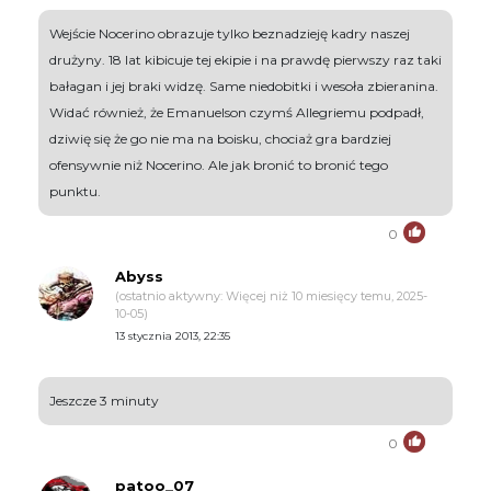
Wejście Nocerino obrazuje tylko beznadzieję kadry naszej
drużyny. 18 lat kibicuje tej ekipie i na prawdę pierwszy raz taki
bałagan i jej braki widzę. Same niedobitki i wesoła zbieranina.
Widać również, że Emanuelson czymś Allegriemu podpadł,
dziwię się że go nie ma na boisku, chociaż gra bardziej
ofensywnie niż Nocerino. Ale jak bronić to bronić tego
punktu.
0
Abyss
(ostatnio aktywny: Więcej niż 10 miesięcy temu, 2025-
10-05)
13 stycznia 2013, 22:35
Jeszcze 3 minuty
0
patoo_07