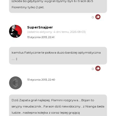
szkoda bo gdybysmy wygrali bysmy byli 6 i tracili do 5
Fiorentiny tylko 2 pkt.
0
SuperSnajper
(ostatnio aktywny: 4 dni temu, 2026-08-03)
13 stycznia 2013, 22:41
kamilus Faktycznie te połowa duzo bardziej optymistyczna
.... :|
0
13 stycznia 2013, 22:40
Dziś Zapata grał najlepiej. Flamini rozgrywa....Bojan to
seryjny nieudacznik...Faraon dziś niewidoczny...z Nianga beda
ludzie...nastepna kolejka z coraz lepiej grającą