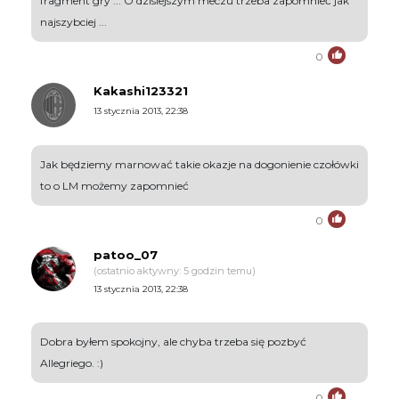
fragment gry ... O dzisiejszym meczu trzeba zapomnieć jak
najszybciej ...
0
Kakashi123321
13 stycznia 2013, 22:38
Jak będziemy marnować takie okazje na dogonienie czołówki
to o LM możemy zapomnieć
0
patoo_07
(ostatnio aktywny: 5 godzin temu)
13 stycznia 2013, 22:38
Dobra byłem spokojny, ale chyba trzeba się pozbyć
Allegriego. :)
0