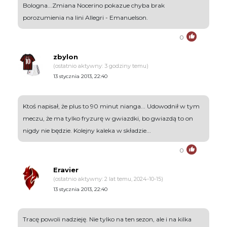
Bologna...Zmiana Nocerino pokazue chyba brak
porozumienia na lini Allegri - Emanuelson.
0
zbylon
(ostatnio aktywny: 3 godziny temu)
13 stycznia 2013, 22:40
Ktoś napisał, że plus to 90 minut nianga... Udowodnił w tym
meczu, że ma tylko fryzurę w gwiazdki, bo gwiazdą to on
nigdy nie będzie. Kolejny kaleka w składzie...
0
Eravier
(ostatnio aktywny: 2 lat temu, 2024-10-15)
13 stycznia 2013, 22:40
Tracę powoli nadzieję. Nie tylko na ten sezon, ale i na kilka