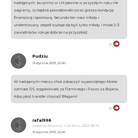
następnych, bo primo w LM pewnie w przyszłym roku nie
zagramy, co będzie powodowało coraz gorsza kondycję
finansową i sportową. Secundo ten nasz młody i
utalentowany zespół wydaje się być tylko młody i może 2-3
zawodników rokuje dobrze na przyszłość.
0
Pudziu
13 stycznia 2013, 22:40
W następnym meczu chce zobaczyć wypoczętego Abate
zamiast DS, kogokolwiek za Flaminiego i Pazzo za Bojana..
Albo jakiś transfer chociaż! Błagam!
0
rafal996
(ostatnio aktywny: 4 lat temu, 2022-08-11)
13 stycznia 2013, 22:40