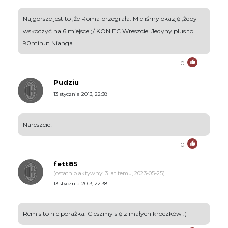
Najgorsze jest to ,że Roma przegrała. Mieliśmy okazję ,żeby
wskoczyć na 6 miejsce ;/ KONIEC Wreszcie. Jedyny plus to
90minut Nianga.
0
Pudziu
13 stycznia 2013, 22:38
Nareszcie!
0
fett85
(ostatnio aktywny: 3 lat temu, 2023-05-25)
13 stycznia 2013, 22:38
Remis to nie porażka. Cieszmy się z małych kroczków :)