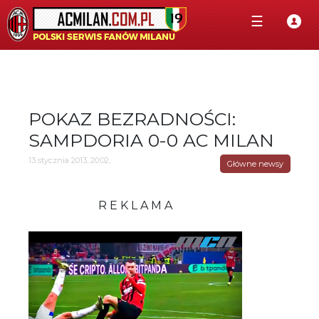
☰
POKAZ BEZRADNOŚCI:
SAMPDORIA 0-0 AC MILAN
13 stycznia 2013, 20:02,
Główne newsy
R E K L A M A