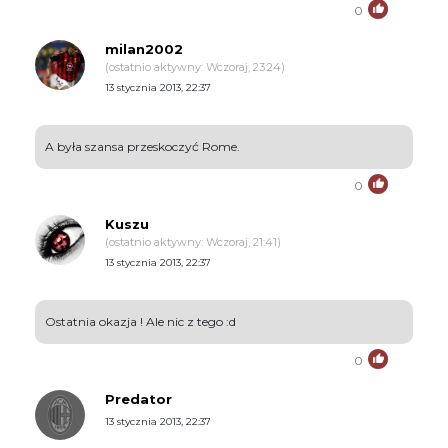
0
milan2002
(ostatnio aktywny: Wczoraj, 23:24)
13 stycznia 2013, 22:37
A była szansa przeskoczyć Rome.
0
Kuszu
(ostatnio aktywny: Wczoraj, 21:41)
13 stycznia 2013, 22:37
Ostatnia okazja ! Ale nic z tego :d
0
Predator
13 stycznia 2013, 22:37