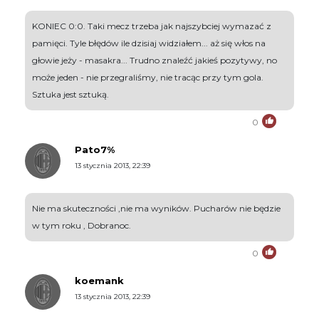
KONIEC 0:0. Taki mecz trzeba jak najszybciej wymazać z
pamięci. Tyle błędów ile dzisiaj widziałem... aż się włos na
głowie jeży - masakra... Trudno znaleźć jakieś pozytywy, no
może jeden - nie przegraliśmy, nie tracąc przy tym gola.
Sztuka jest sztuką.
0
Pato7%
13 stycznia 2013, 22:39
Nie ma skuteczności ,nie ma wyników. Pucharów nie będzie
w tym roku , Dobranoc.
0
koemank
13 stycznia 2013, 22:39