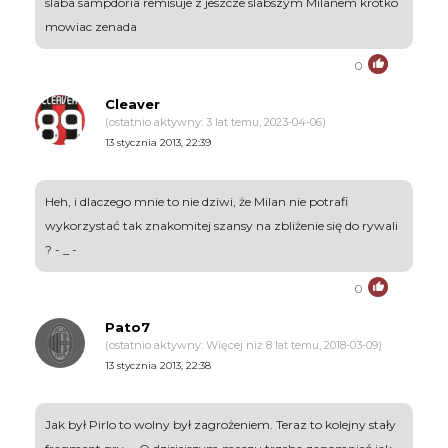
slaba sampdoria remisuje z jeszcze slabszym Milanem krotko
mowiac zenada
0
Cleaver
(ostatnio aktywny: 3 lat temu, 2023-04-06)
13 stycznia 2013, 22:39
Heh, i dlaczego mnie to nie dziwi, że Milan nie potrafi
wykorzystać tak znakomitej szansy na zbliżenie się do rywali
? - _ -
0
Pato7
(ostatnio aktywny: Więcej niż 8 lat temu, 2018-03-09)
13 stycznia 2013, 22:38
Jak był Pirlo to wolny był zagrożeniem. Teraz to kolejny stały