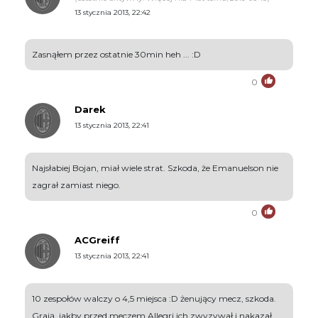
13 stycznia 2013, 22:42
Zasnąłem przez ostatnie 30min heh ... :D
0
Darek
13 stycznia 2013, 22:41
Najsłabiej Bojan, miał wiele strat. Szkoda, że Emanuelson nie
zagrał zamiast niego.
0
ACGreiff
13 stycznia 2013, 22:41
10 zespołów walczy o 4,5 miejsca :D żenujący mecz, szkoda.
Grają, jakby przed meczem Allegri ich zwyzywał i nakazał