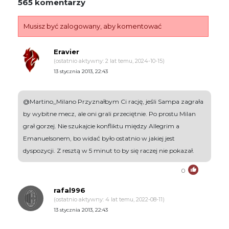
565 komentarzy
Musisz być zalogowany, aby komentować
Eravier
(ostatnio aktywny: 2 lat temu, 2024-10-15)
13 stycznia 2013, 22:43
@Martino_Milano Przyznałbym Ci rację, jeśli Sampa zagrała
by wybitne mecz, ale oni grali przeciętnie. Po prostu Milan
grał gorzej. Nie szukajcie konfliktu między Allegrim a
Emanuelsonem, bo widać było ostatnio w jakiej jest
dyspozycji. Z resztą w 5 minut to by się raczej nie pokazał.
0
rafal996
(ostatnio aktywny: 4 lat temu, 2022-08-11)
13 stycznia 2013, 22:43