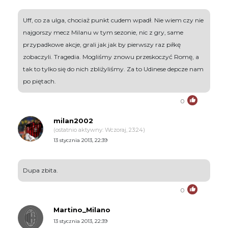
Uff, co za ulga, chociaż punkt cudem wpadł. Nie wiem czy nie
najgorszy mecz Milanu w tym sezonie, nic z gry, same
przypadkowe akcje, grali jak jak by pierwszy raz piłkę
zobaczyli. Tragedia. Mogliśmy znowu przeskoczyć Romę, a
tak to tylko się do nich zbliżyliśmy. Za to Udinese depcze nam
po piętach.
0
milan2002
(ostatnio aktywny: Wczoraj, 23:24)
13 stycznia 2013, 22:39
Dupa zbita.
0
Martino_Milano
13 stycznia 2013, 22:39