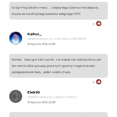
to był mój ostatni mecz ... więcej tego ścierwa nie obejrzę ..
chyba że zwolnią tego palanta allegriego !!!!!!!!
0
KaRoL_
(ostatnio aktywny: 4 dni temu, 2026-08-03)
13 stycznia 2013, 22:39
Koniec . Jaka gra taki wynik , na więcej nie zasłużyliśmy jak
ten remis kilka sytuacji poza tym gramy tragicznie bez
jakiegokolwiek ładu , jeden wielki chaos.
0
Elek95
(ostatnio aktywny: 2 godziny temu)
13 stycznia 2013, 22:39