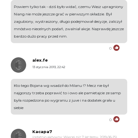
Powiem tylko tak - dziś było widać, czemu Wasz upragniony
Niang nie może jeszcze grać w pierwszym składzie. Był
zagubiony, wystraszony, długo podejmował decyzje, zaliczył
mnóstwo niecelnych podań, zwalniał akcje. Naprawdę jeszcze
bardzo dużo pracy przed nim.
0
alex.fe
13 stycznia 2013, 22:42
Kto tego Bojana wg wsadził do Milanu !? Mecz nie był
najgorszy trzeba poprawić to i owo ale pamietajcie ze samp
była rozpedzona po wygraniu z juve i na dodatek grała u
siebie
0
Kacapa7
(ostatnio aktywny: Więcej niż 7 lat temu, 2019-06-15)