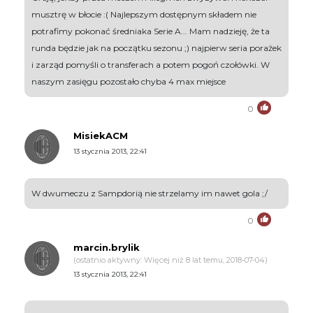
musztrę w błocie :( Najlepszym dostępnym składem nie
potrafimy pokonać średniaka Serie A... Mam nadzieję, że ta
runda będzie jak na początku sezonu ;) najpierw seria porażek
i zarząd pomyśli o transferach a potem pogoń czołówki. W
naszym zasięgu pozostało chyba 4 max miejsce
0
MisiekACM
13 stycznia 2013, 22:41
W dwumeczu z Sampdorią nie strzelamy im nawet gola ;/
0
marcin.brylik
(ostatnio aktywny: Więcej niż 8 lat temu, 2018-07-04)
13 stycznia 2013, 22:41