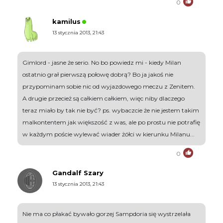
0
kamilus
13 stycznia 2013, 21:43
Gimlord - jasne że serio. No bo powiedz mi - kiedy Milan
ostatnio grał pierwszą połowę dobrą? Bo ja jakoś nie
przypominam sobie nic od wyjazdowego meczu z Zenitem.
A drugie przecież są całkiem całkiem, więc niby dlaczego
teraz miało by tak nie być? ps. wybaczcie że nie jestem takim
malkontentem jak większość z was, ale po prostu nie potrafię
w każdym poście wylewać wiader żółci w kierunku Milanu...
0
Gandalf Szary
13 stycznia 2013, 21:43
Nie ma co płakać bywało gorzej Sampdoria się wystrzelała