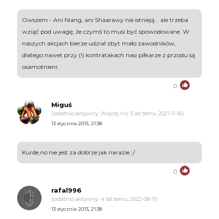
Owszem - Ani Niang, ani Shaarawy nie istnieją... ale trzeba
wziąć pod uwagę, że czymś to musi być spowodowane. W
naszych akcjach bierze udział zbyt mało zawodników,
dlatego nawet przy (!) kontratakach nasi piłkarze z przodu są
osamotnieni.
0
Miguś
(ostatnio aktywny: Więcej niż 5 lat temu, 2021-11-16)
13 stycznia 2013, 21:38
Kurde,no nie jest za dobrze jak narazie ;/
0
rafal996
(ostatnio aktywny: 4 lat temu, 2022-08-11)
13 stycznia 2013, 21:38