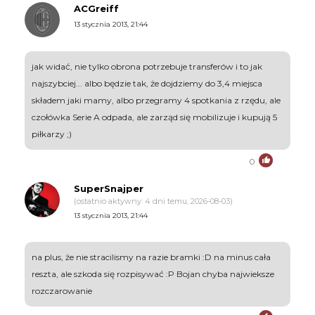
ACGreiff
13 stycznia 2013, 21:44
jak widać, nie tylko obrona potrzebuje transferów i to jak
najszybciej... albo będzie tak, że dojdziemy do 3,4 miejsca
składem jaki mamy, albo przegramy 4 spotkania z rzędu, ale
czołówka Serie A odpada, ale zarząd się mobilizuje i kupują 5
piłkarzy ;)
0
SuperSnajper
(ostatnio aktywny: 4 dni temu, 2026-08-03)
13 stycznia 2013, 21:44
na plus, że nie stracilismy na razie bramki :D na minus cała
reszta, ale szkoda się rozpisywać :P Bojan chyba najwieksze
rozczarowanie