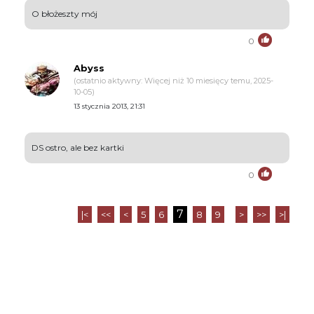
O błożeszty mój
0
Abyss
(ostatnio aktywny: Więcej niż 10 miesięcy temu, 2025-
10-05)
13 stycznia 2013, 21:31
DS ostro, ale bez kartki
0
7
|<
<<
<
5
6
8
9
>
>>
>|