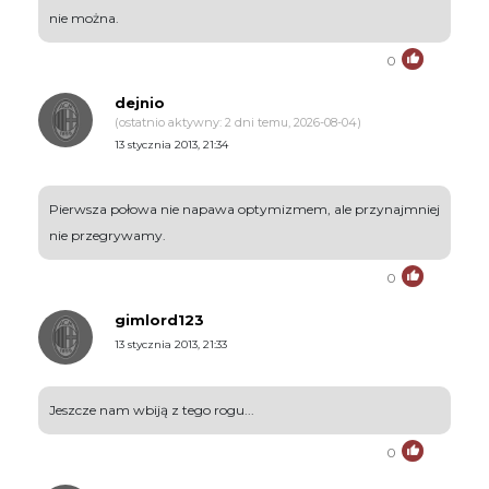
nie można.
0
dejnio
(ostatnio aktywny: 2 dni temu, 2026-08-04)
13 stycznia 2013, 21:34
Pierwsza połowa nie napawa optymizmem, ale przynajmniej
nie przegrywamy.
0
gimlord123
13 stycznia 2013, 21:33
Jeszcze nam wbiją z tego rogu...
0