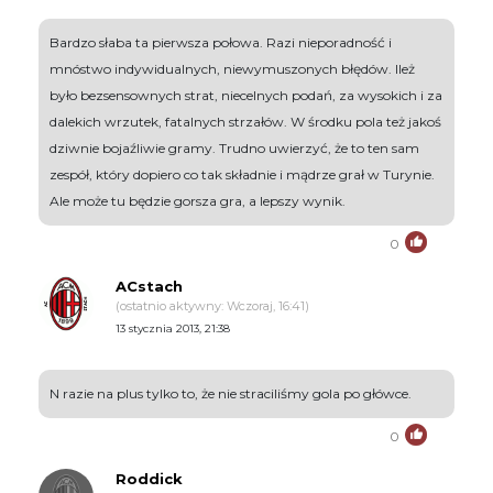
Bardzo słaba ta pierwsza połowa. Razi nieporadność i
mnóstwo indywidualnych, niewymuszonych błędów. Ileż
było bezsensownych strat, niecelnych podań, za wysokich i za
dalekich wrzutek, fatalnych strzałów. W środku pola też jakoś
dziwnie bojaźliwie gramy. Trudno uwierzyć, że to ten sam
zespół, który dopiero co tak składnie i mądrze grał w Turynie.
Ale może tu będzie gorsza gra, a lepszy wynik.
0
ACstach
(ostatnio aktywny: Wczoraj, 16:41)
13 stycznia 2013, 21:38
N razie na plus tylko to, że nie straciliśmy gola po główce.
0
Roddick