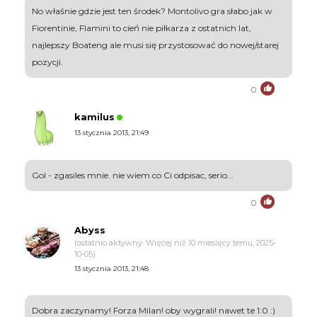
No właśnie gdzie jest ten środek? Montolivo gra słabo jak w
Fiorentinie, Flamini to cień nie piłkarza z ostatnich lat,
najlepszy Boateng ale musi się przystosować do nowej/starej
pozycji.
0
kamilus
13 stycznia 2013, 21:49
Gol - zgasiles mnie. nie wiem co Ci odpisac, serio...
0
Abyss
(ostatnio aktywny: Więcej niż 10 miesięcy temu, 2025-
10-05)
13 stycznia 2013, 21:48
Dobra zaczynamy! Forza Milan! oby wygrali! nawet te 1:0 :)