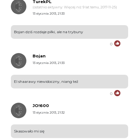
TurekPL
(ostatnio aktywny: Więcej niż 9 lat temu, 2017-11-25)
13 stycznia 2013, 21:33
Bojan dziś rozdaje piłki, ale na trybuny
0
Bojan
13 stycznia 2013, 21:33
El shaarawy niewidoczny, niang też
0
JO!600
13 stycznia 2013, 21:32
Skasowało mi się