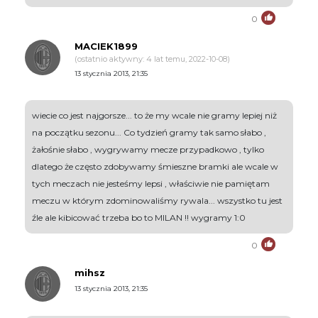
0
MACIEK1899
(ostatnio aktywny: 4 lat temu, 2022-10-08)
13 stycznia 2013, 21:35
wiecie co jest najgorsze... to że my wcale nie gramy lepiej niż
na początku sezonu... Co tydzień gramy tak samo słabo ,
żałośnie słabo , wygrywamy mecze przypadkowo , tylko
dlatego że często zdobywamy śmieszne bramki ale wcale w
tych meczach nie jesteśmy lepsi , właściwie nie pamiętam
meczu w którym zdominowaliśmy rywala... wszystko tu jest
źle ale kibicować trzeba bo to MILAN !! wygramy 1:0
0
mihsz
13 stycznia 2013, 21:35