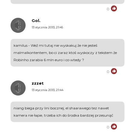
0
Gol.
13 stycznia 2013, 21:45
kamilus - Weź mi tutaj nie wyskakuj że nie jesteś
malmalkontentem, bo ci zaraz ktoś wyskoczy z tekstem że
Robinho zarabia 6 mln euro i co wtedy ?
0
zzzet
13 stycznia 2013, 21:44
niang biega przy lini bocznej, el shaarawego tez nawet
kamera nie łapie, trzeba ich do środka bardziej przesunąć
0