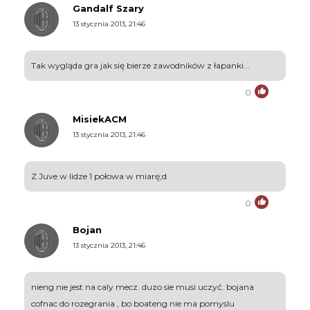
Gandalf Szary
13 stycznia 2013, 21:46
Tak wygląda gra jak się bierze zawodników z łapanki...
0
MisiekACM
13 stycznia 2013, 21:46
Z Juve w lidze 1 połowa w miarę;d
0
Bojan
13 stycznia 2013, 21:46
nieng nie jest na caly mecz. duzo sie musi uczyć. bojana
cofnac do rozegrania , bo boateng nie ma pomyslu