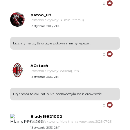
0
patoo_07
(ostatnio aktywny: 36 minut temu)
13 stycznia 2013, 21:41
Liczmy na to, że drugie połowy mamy lepsze...
0
ACstach
(ostatnio aktywny: Wczoraj, 16:41)
13 stycznia 2013, 21:41
Bojanowi to akurat piłka podskoczyła na nierówności.
0
Blady19921002
(ostatnio aktywny: More than a week ago, 2026-07-25)
13 stycznia 2013, 21:41