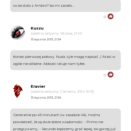
co sie stalo z Ambro? bo mi zacielo...
0
Kuszu
(ostatnio aktywny: Wczoraj, 21:41)
13 stycznia 2013, 21:34
Koniec pierwszej połowy. Nuda ,tyle mogę napisać ;/ Ataki w
ogóle nie składne. Abbiati ratuje nam tyłek.
0
Eravier
(ostatnio aktywny: 2 lat temu, 2024-10-15)
13 stycznia 2013, 21:34
Generalnie po 45 minutach (w zasadzie 46), można
powiedzieć, że są dwie dobre wiadomości. - Primo nie
przegrywamy, - Secundo będziemy grać lepiej, bo gorzej już