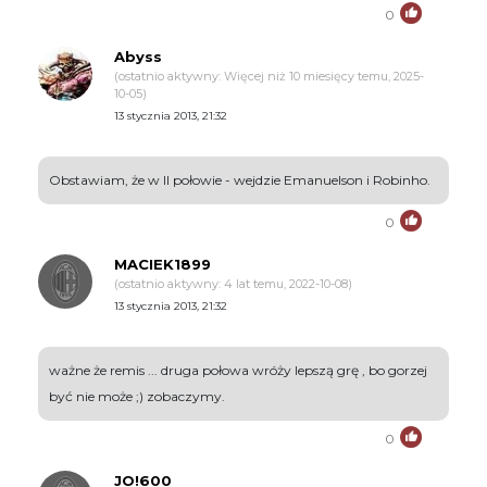
0
Abyss
(ostatnio aktywny: Więcej niż 10 miesięcy temu, 2025-
10-05)
13 stycznia 2013, 21:32
Obstawiam, że w II połowie - wejdzie Emanuelson i Robinho.
0
MACIEK1899
(ostatnio aktywny: 4 lat temu, 2022-10-08)
13 stycznia 2013, 21:32
ważne że remis ... druga połowa wróży lepszą grę , bo gorzej
być nie może ;) zobaczymy.
0
JO!600