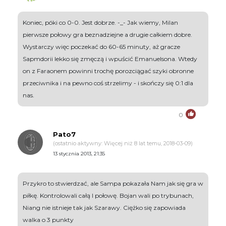
Koniec, póki co 0-0. Jest dobrze. -_- Jak wiemy, Milan
pierwsze połowy gra beznadziejne a drugie całkiem dobre.
Wystarczy więc poczekać do 60-65 minuty, aż gracze
Sapmdorii lekko się zmęczą i wpuścić Emanuelsona. Wtedy
on z Faraonem powinni trochę porozciągać szyki obronne
przeciwnika i na pewno coś strzelimy - i skończy się 0:1 dla
nas.
0
Pato7
(ostatnio aktywny: Więcej niż 8 lat temu, 2018-03-09)
13 stycznia 2013, 21:35
Przykro to stwierdzać, ale Sampa pokazała Nam jak się gra w
piłkę. Kontrolowali całą I połowę. Bojan wali po trybunach,
Niang nie istnieje tak jak Szarawy. Ciężko się zapowiada
walka o 3 punkty