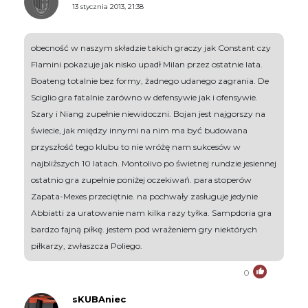
13 stycznia 2013, 21:38
obecność w naszym składzie takich graczy jak Constant czy
Flamini pokazuje jak nisko upadł Milan przez ostatnie lata.
Boateng totalnie bez formy, żadnego udanego zagrania. De
Sciglio gra fatalnie zarówno w defensywie jak i ofensywie.
Szary i Niang zupełnie niewidoczni. Bojan jest najgorszy na
świecie, jak między innymi na nim ma być budowana
przyszłość tego klubu to nie wróżę nam sukcesów w
najbliższych 10 latach. Montolivo po świetnej rundzie jesiennej
ostatnio gra zupełnie poniżej oczekiwań. para stoperów
Zapata-Mexes przeciętnie. na pochwały zasługuje jedynie
Abbiatti za uratowanie nam kilka razy tyłka. Sampdoria gra
bardzo fajną piłkę. jestem pod wrażeniem gry niektórych
piłkarzy, zwłaszcza Poliego.
0
sKUBAniec