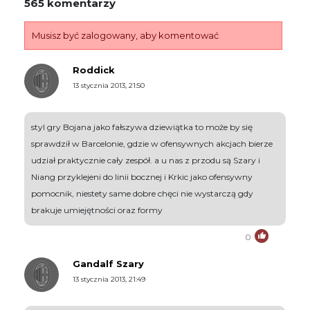
565 komentarzy
Musisz być zalogowany, aby komentować
Roddick
13 stycznia 2013, 21:50
styl gry Bojana jako fałszywa dziewiątka to może by się
sprawdził w Barcelonie, gdzie w ofensywnych akcjach bierze
udział praktycznie cały zespół. a u nas z przodu są Szary i
Niang przyklejeni do linii bocznej i Krkic jako ofensywny
pomocnik, niestety same dobre chęci nie wystarczą gdy
brakuje umiejętności oraz formy
0
Gandalf Szary
13 stycznia 2013, 21:49