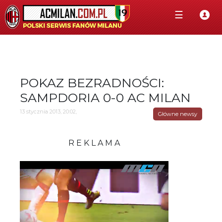
☰
POKAZ BEZRADNOŚCI:
SAMPDORIA 0-0 AC MILAN
13 stycznia 2013, 20:02,
Główne newsy
R E K L A M A