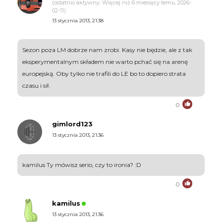
(ostatnio aktywny: Więcej niż 6 miesięcy temu, 2026-
02-11)
13 stycznia 2013, 21:38
Sezon poza LM dobrze nam zrobi. Kasy nie będzie, ale z tak
eksperymentalnym składem nie warto pchać się na arenę
europejską. Oby tylko nie trafili do LE bo to dopiero strata
czasu i sił.
0
gimlord123
13 stycznia 2013, 21:36
kamilus Ty mówisz serio, czy to ironia? :D
0
kamilus
13 stycznia 2013, 21:36