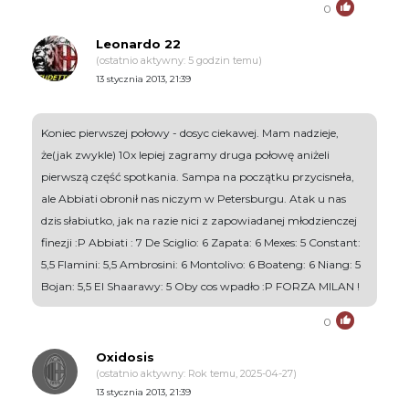
0
Leonardo 22
(ostatnio aktywny: 5 godzin temu)
13 stycznia 2013, 21:39
Koniec pierwszej połowy - dosyc ciekawej. Mam nadzieje,
że(jak zwykle) 10x lepiej zagramy druga połowę aniżeli
pierwszą część spotkania. Sampa na początku przycisneła,
ale Abbiati obronił nas niczym w Petersburgu. Atak u nas
dzis słabiutko, jak na razie nici z zapowiadanej młodzienczej
finezji :P Abbiati : 7 De Sciglio: 6 Zapata: 6 Mexes: 5 Constant:
5,5 Flamini: 5,5 Ambrosini: 6 Montolivo: 6 Boateng: 6 Niang: 5
Bojan: 5,5 El Shaarawy: 5 Oby cos wpadło :P FORZA MILAN !
0
Oxidosis
(ostatnio aktywny: Rok temu, 2025-04-27)
13 stycznia 2013, 21:39