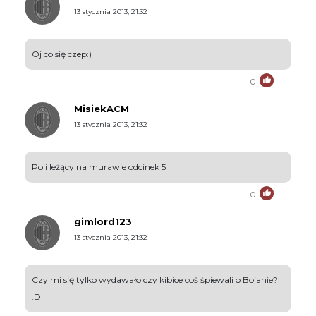
13 stycznia 2013, 21:32
Oj co się czep:)
0
MisiekACM
13 stycznia 2013, 21:32
Poli leżący na murawie odcinek 5
0
gimlord123
13 stycznia 2013, 21:32
Czy mi się tylko wydawało czy kibice coś śpiewali o Bojanie?
:D