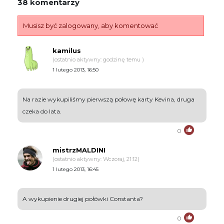
38 komentarzy
Musisz być zalogowany, aby komentować
kamilus
(ostatnio aktywny: godzinę temu )
1 lutego 2013, 16:50
Na razie wykupiliśmy pierwszą połowę karty Kevina, druga
czeka do lata.
0
mistrzMALDINI
(ostatnio aktywny: Wczoraj, 21:12)
1 lutego 2013, 16:45
A wykupienie drugiej połówki Constanta?
0