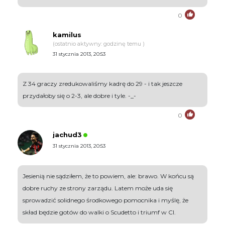
0
kamilus
(ostatnio aktywny: godzinę temu )
31 stycznia 2013, 20:53
Z 34 graczy zredukowaliśmy kadrę do 29 - i tak jeszcze
przydałoby się o 2-3, ale dobre i tyle. -_-
0
jachud3
31 stycznia 2013, 20:53
Jesienią nie sądziłem, że to powiem, ale: brawo. W końcu są
dobre ruchy ze strony zarządu. Latem może uda się
sprowadzić solidnego środkowego pomocnika i myślę, że
skład będzie gotów do walki o Scudetto i triumf w CI.