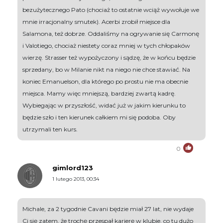
bezużytecznego Pato (chociaż to ostatnie wciąż wywołuje we
mnie irracjonalny smutek). Acerbi zrobił miejsce dla
Salamona, też dobrze. Oddaliśmy na ogrywanie się Carmonę
i Valotiego, chociaż niestety coraz mniej w tych chłopaków
wierzę. Strasser też wypożyczony i sądzę, że w końcu będzie
sprzedany, bo w Milanie nikt na niego nie chce stawiać. Na
koniec Emanuelson, dla którego po prostu nie ma obecnie
miejsca. Mamy więc mniejszą, bardziej zwartą kadrę.
Wybiegając w przyszłość, widać już w jakim kierunku to
będzie szło i ten kierunek całkiem mi się podoba. Oby
utrzymali ten kurs.
0
gimlord123
1 lutego 2013, 00:34
Michale, za 2 tygodnie Cavani będzie miał 27 lat, nie wydaje
Ci się zatem, że trochę przespał karierę w klubie, co tu dużo