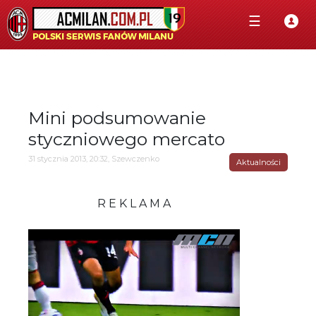
☰
Mini podsumowanie
styczniowego mercato
31 stycznia 2013, 20:32, Szewczenko
Aktualności
R E K L A M A