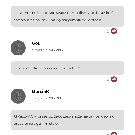
ale latem można go sprowadzić -mogliśmy go teraz kuić i
zostawic na pol roku na wypożyczeniu w Santosie
0
Gol.
31 stycznia 2013, 21:16
daro12555 - Anderson ma papiery UE ?
0
MarcinK
31 stycznia 2013, 21:15
@KaczyACM przez to, że odszedł może nie tak bardzo jak
przez to co się znim stało