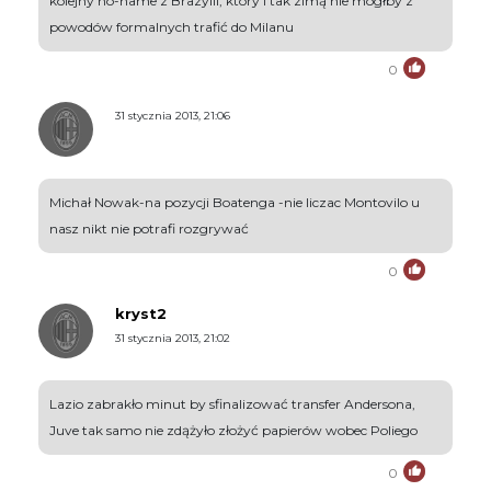
kolejny no-name z Brazylii, który i tak zimą nie mógłby z
powodów formalnych trafić do Milanu
0
31 stycznia 2013, 21:06
Michał Nowak-na pozycji Boatenga -nie liczac Montovilo u
nasz nikt nie potrafi rozgrywać
0
kryst2
31 stycznia 2013, 21:02
Lazio zabrakło minut by sfinalizować transfer Andersona,
Juve tak samo nie zdążyło złożyć papierów wobec Poliego
0