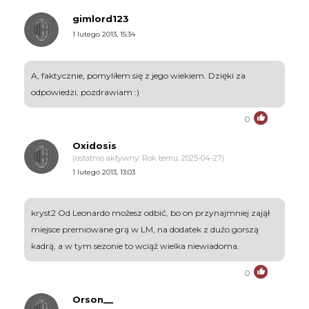
gimlord123
1 lutego 2013, 15:34
A, faktycznie, pomyliłem się z jego wiekiem. Dzięki za
odpowiedzi, pozdrawiam :)
0
Oxidosis
(ostatnio aktywny: Rok temu, 2025-04-27)
1 lutego 2013, 13:03
kryst2 Od Leonardo możesz odbić, bo on przynajmniej zajął
miejsce premiowane grą w LM, na dodatek z dużo gorszą
kadrą, a w tym sezonie to wciąż wielka niewiadoma.
0
Orson__