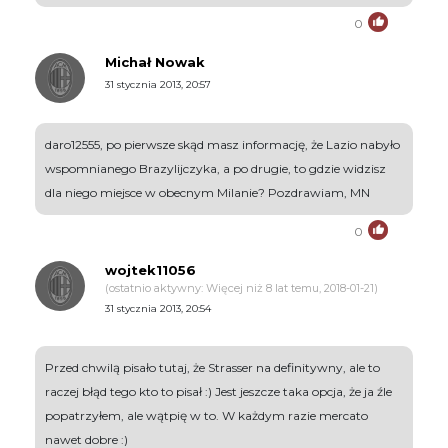
0
Michał Nowak
31 stycznia 2013, 20:57
daro12555, po pierwsze skąd masz informację, że Lazio nabyło
wspomnianego Brazylijczyka, a po drugie, to gdzie widzisz
dla niego miejsce w obecnym Milanie? Pozdrawiam, MN
0
wojtek11056
(ostatnio aktywny: Więcej niż 8 lat temu, 2018-01-21)
31 stycznia 2013, 20:54
Przed chwilą pisało tutaj, że Strasser na definitywny, ale to
raczej błąd tego kto to pisał :) Jest jeszcze taka opcja, że ja źle
popatrzyłem, ale wątpię w to. W każdym razie mercato
nawet dobre :)