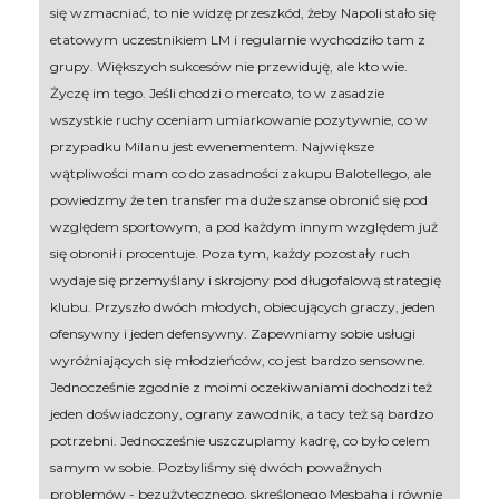
się wzmacniać, to nie widzę przeszkód, żeby Napoli stało się
etatowym uczestnikiem LM i regularnie wychodziło tam z
grupy. Większych sukcesów nie przewiduję, ale kto wie.
Życzę im tego. Jeśli chodzi o mercato, to w zasadzie
wszystkie ruchy oceniam umiarkowanie pozytywnie, co w
przypadku Milanu jest ewenementem. Największe
wątpliwości mam co do zasadności zakupu Balotellego, ale
powiedzmy że ten transfer ma duże szanse obronić się pod
względem sportowym, a pod każdym innym względem już
się obronił i procentuje. Poza tym, każdy pozostały ruch
wydaje się przemyślany i skrojony pod długofalową strategię
klubu. Przyszło dwóch młodych, obiecujących graczy, jeden
ofensywny i jeden defensywny. Zapewniamy sobie usługi
wyróżniających się młodzieńców, co jest bardzo sensowne.
Jednocześnie zgodnie z moimi oczekiwaniami dochodzi też
jeden doświadczony, ograny zawodnik, a tacy też są bardzo
potrzebni. Jednocześnie uszczuplamy kadrę, co było celem
samym w sobie. Pozbyliśmy się dwóch poważnych
problemów - bezużytecznego, skreślonego Mesbaha i równie