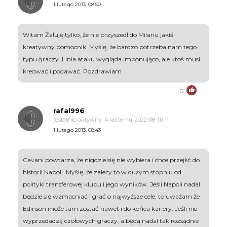
1 lutego 2013, 08:50
Witam Żałuję tylko, że nie przyszedł do Milanu jakiś
kreatywny pomocnik. Myślę, że bardzo potrzeba nam tego
typu graczy. Linia ataku wygląda imponująco, ale ktoś musi
kreować i podawać. Pozdrawiam
0
rafal996
(ostatnio aktywny: 4 lat temu, 2022-08-11)
1 lutego 2013, 08:43
Cavani powtarza, że nigdzie się nie wybiera i chce przejść do
historii Napoli. Myślę, że zależy to w dużym stopniu od
polityki transferowej klubu i jego wyników. Jeśli Napoli nadal
będzie się wzmacniać i grać o najwyższe cele, to uważam że
Edinson może tam zostać nawet i do końca kariery. Jeśli nie
wyprzedadzą czołowych graczy, a będą nadal tak rozsądnie