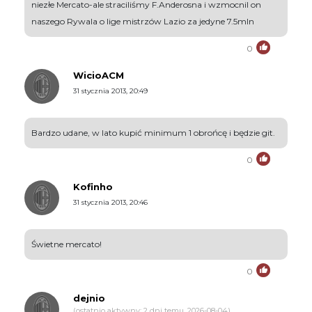
niezłe Mercato-ale straciliśmy F.Anderosna i wzmocnil on
naszego Rywala o lige mistrzów Lazio za jedyne 7.5mln
0
WicioACM
31 stycznia 2013, 20:49
Bardzo udane, w lato kupić minimum 1 obrońcę i będzie git.
0
Kofinho
31 stycznia 2013, 20:46
Świetne mercato!
0
dejnio
(ostatnio aktywny: 2 dni temu, 2026-08-04)