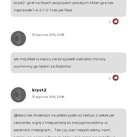
kryst2 -grał na tkaich pozycjiach pozatym Milan gra tak
naprawde 1-4-2-1-2-1 tak jak Real
0
31 stycznia 2013, 21:08
ale mój bład w kaczu nie przyszedl zabraklo minuty
wyminmy go latem za Robinho
0
kryst2
31 stycznia 2013, 21:08
@daro tak Anderson na półskrzydle no taktyk z ciebie jak
Leonardo, a grę z trequartistą to zrezygnowaliśmy w
ostatnich miesiącach... Tak czy sian niepotrzebny nam