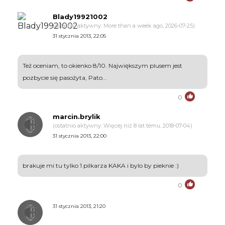
Blady19921002
(ostatnio aktywny: More than a week ago, 2026-07-25)
31 stycznia 2013, 22:05
Też oceniam, to okienko 8/10. Największym plusem jest
pozbycie się pasożyta, Pato...
0
marcin.brylik
(ostatnio aktywny: Więcej niż 8 lat temu, 2018-07-04)
31 stycznia 2013, 22:00
brakuje mi tu tylko 1 pilkarza KAKA i bylo by pieknie :)
0
31 stycznia 2013, 21:20