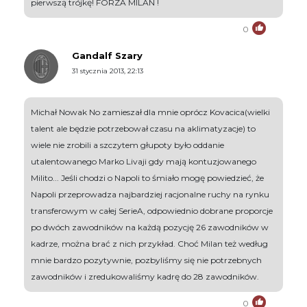
pierwszą trójkę! FORZA MILAN !
0
Gandalf Szary
31 stycznia 2013, 22:13
Michał Nowak No zamieszał dla mnie oprócz Kovacica(wielki
talent ale będzie potrzebował czasu na aklimatyzacje) to
wiele nie zrobili a szczytem głupoty było oddanie
utalentowanego Marko Livaji gdy mają kontuzjowanego
Milito... Jeśli chodzi o Napoli to śmiało mogę powiedzieć, że
Napoli przeprowadza najbardziej racjonalne ruchy na rynku
transferowym w całej SerieA, odpowiednio dobrane proporcje
po dwóch zawodników na każdą pozycję 26 zawodników w
kadrze, można brać z nich przykład. Choć Milan też według
mnie bardzo pozytywnie, pozbyliśmy się nie potrzebnych
zawodników i zredukowaliśmy kadrę do 28 zawodników.
0