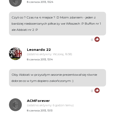
8 czerwca 2013, 13:24
Czyli co ? Czas na 4 miejsce ? :D Moim zdaniem - jeden z
bardziej niedocenianych piłkarzy we Włoszech :P Buffon nr 1
ale Abbiati nr 2 :P
0
Leonardo 22
(ostatnio aktywny: Wczoraj, 16:58)
8 czerwca 2013, 13:14
Oby Abbiati w przyszłym sezonie prezentował się równie
dobrze co w tym dopiero zakończonym :)
0
ACMForever
(ostatnio aktywny: 6 godzin temu)
8 czerwca 2013, 13:13