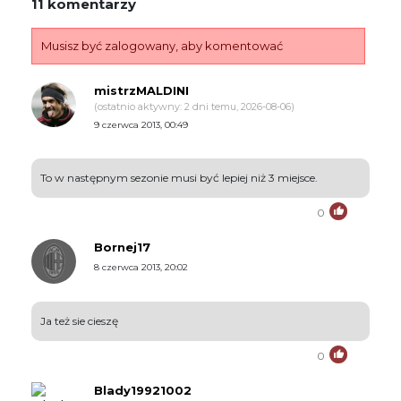
11 komentarzy
Musisz być zalogowany, aby komentować
mistrzMALDINI
(ostatnio aktywny: 2 dni temu, 2026-08-06)
9 czerwca 2013, 00:49
To w następnym sezonie musi być lepiej niż 3 miejsce.
0
Bornej17
8 czerwca 2013, 20:02
Ja też sie cieszę
0
Blady19921002