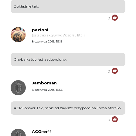
Dokładnie tak.
0
pazioni
(ostatnio aktywny: Wczoraj, 19:31)
8 czerwca 2013, 16:13
Chyba każdy jest zadowolony.
0
Jamboman
8 czerwca 2013, 15:56
ACMForever Tak, mnie od zawsze przypomina Toma Morello.
0
ACGreiff