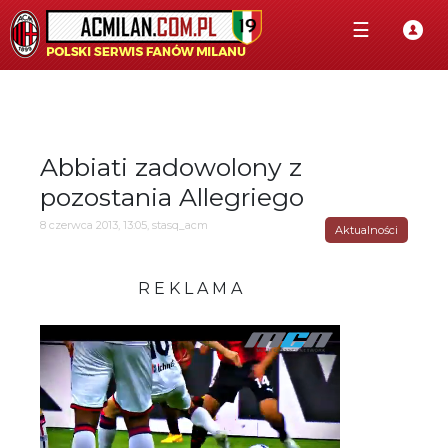
☰
Abbiati zadowolony z
pozostania Allegriego
8 czerwca 2013, 13:05, stasq_acm
Aktualności
R E K L A M A