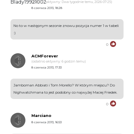
(ostatnio aktywny: Dwa tygodnie temu, 2026-07-25)
8 czerwca 2013, 18:28
No to w następnym sezonie znowu pozycja numer 1 w tabeli
:)
0
ACMForever
(ostatnio aktywny: 6 godzin temu)
8 czerwca 2013, 17:33
Jamboman Abbiati i Tom Morello? W którym miejscu? Do
Nighwatchmana to jest podobny co najwyżej Maciej Friedek.
0
Marciano
8 czerwca 2013, 16:53