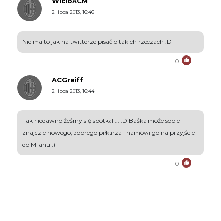
WicioACM
2 lipca 2013, 16:46
Nie ma to jak na twitterze pisać o takich rzeczach :D
0
ACGreiff
2 lipca 2013, 16:44
Tak niedawno żeśmy się spotkali... :D Baśka może sobie
znajdzie nowego, dobrego piłkarza i namówi go na przyjście
do Milanu ;)
0