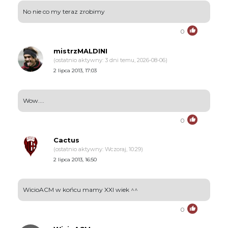
No nie co my teraz zrobimy
0
mistrzMALDINI
(ostatnio aktywny: 3 dni temu, 2026-08-06)
2 lipca 2013, 17:03
Wow....
0
Cactus
(ostatnio aktywny: Wczoraj, 10:29)
2 lipca 2013, 16:50
WicioACM w końcu mamy XXI wiek ^^
0