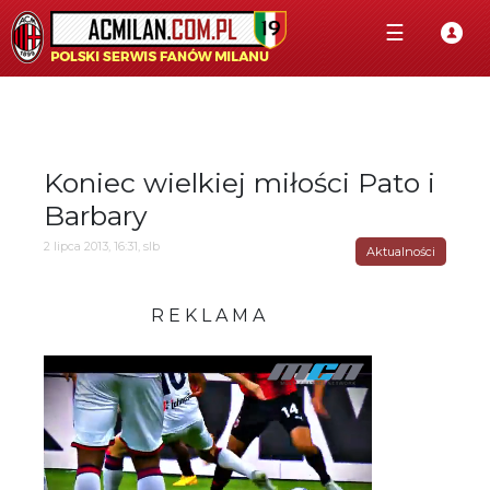
☰
Koniec wielkiej miłości Pato i
Barbary
2 lipca 2013, 16:31, slb
Aktualności
R E K L A M A