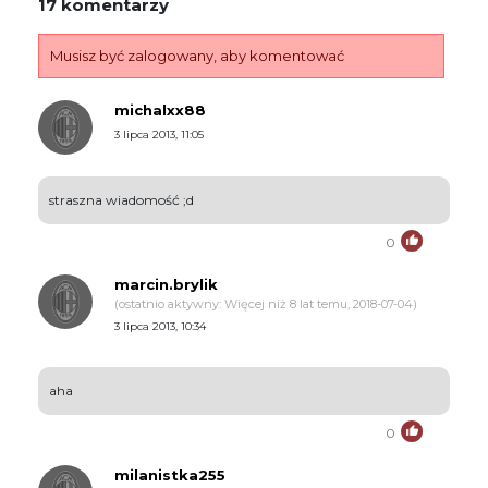
17 komentarzy
Musisz być zalogowany, aby komentować
michalxx88
3 lipca 2013, 11:05
straszna wiadomość ;d
0
marcin.brylik
(ostatnio aktywny: Więcej niż 8 lat temu, 2018-07-04)
3 lipca 2013, 10:34
aha
0
milanistka255