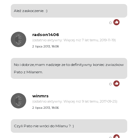
Ależ zaskoczenie. :)
0
radson1406
(ostatnio aktywny: Więcej niż 7 lat temu, 2019-11-19)
2 lipca 2013, 18:08
No i dobrze,mam nadzieje ze to definitywny koniec zwiazkow
Pato z Milanem.
0
winmrs
(ostatnio aktywny: Więcej niż 9 lat temu, 2017-09-25)
2 lipca 2013, 18:06
Czyli Pato nie wróci do Milanu ? :)
0