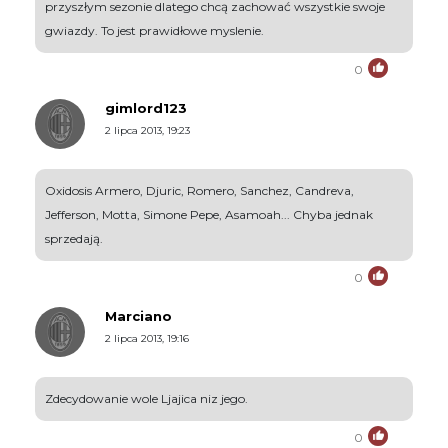
przyszłym sezonie dlatego chcą zachować wszystkie swoje
gwiazdy. To jest prawidłowe myslenie.
0
gimlord123
2 lipca 2013, 19:23
Oxidosis Armero, Djuric, Romero, Sanchez, Candreva,
Jefferson, Motta, Simone Pepe, Asamoah... Chyba jednak
sprzedają.
0
Marciano
2 lipca 2013, 19:16
Zdecydowanie wole Ljajica niz jego.
0