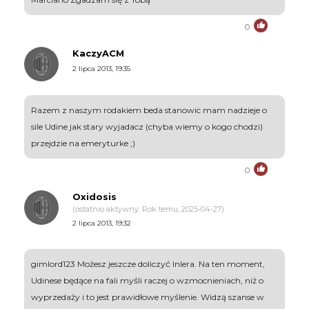
0
KaczyACM
2 lipca 2013, 19:35
Razem z naszym rodakiem beda stanowic mam nadzieje o
sile Udine jak stary wyjadacz (chyba wiemy o kogo chodzi)
przejdzie na emeryturke ;)
0
Oxidosis
(ostatnio aktywny: Rok temu, 2025-04-27)
2 lipca 2013, 19:32
gimlord123 Możesz jeszcze doliczyć Inlera. Na ten moment,
Udinese będące na fali myśli raczej o wzmocnieniach, niż o
wyprzedaży i to jest prawidłowe myślenie. Widzą szanse w