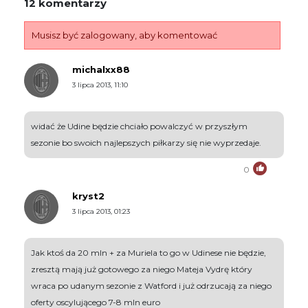
12 komentarzy
Musisz być zalogowany, aby komentować
michalxx88
3 lipca 2013, 11:10
widać że Udine będzie chciało powalczyć w przyszłym
sezonie bo swoich najlepszych piłkarzy się nie wyprzedaje.
0
kryst2
3 lipca 2013, 01:23
Jak ktoś da 20 mln + za Muriela to go w Udinese nie będzie,
zresztą mają już gotowego za niego Mateja Vydrę który
wraca po udanym sezonie z Watford i już odrzucają za niego
oferty oscylującego 7-8 mln euro