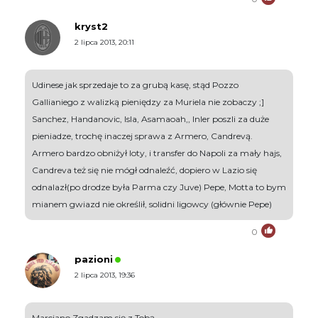
kryst2
2 lipca 2013, 20:11
Udinese jak sprzedaje to za grubą kasę, stąd Pozzo
Gallianiego z walizką pieniędzy za Muriela nie zobaczy ;]
Sanchez, Handanovic, Isla, Asamaoah,, Inler poszli za duże
pieniadze, trochę inaczej sprawa z Armero, Candrevą.
Armero bardzo obniżył loty, i transfer do Napoli za mały hajs,
Candreva też się nie mógł odnaleźć, dopiero w Lazio się
odnalazł(po drodze była Parma czy Juve) Pepe, Motta to bym
mianem gwiazd nie określił, solidni ligowcy (głównie Pepe)
0
pazioni
2 lipca 2013, 19:36
Marciano Zgadzam się z Tobą