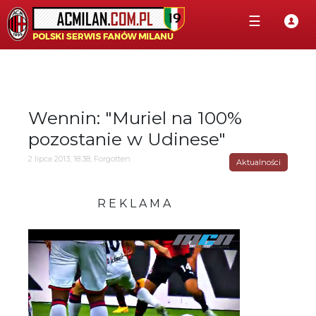
☰
Wennin: "Muriel na 100%
pozostanie w Udinese"
2 lipca 2013, 18:38, Forgotten
Aktualności
R E K L A M A