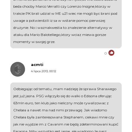
beda chocby Marco Verratti czy Lorenzo Insigne,ktorzy w
trakcie PK brali udzial w ME u21 wiec nie mogli byc brani pod
uwage a potwierdzili iz sa w wstanie pomoc pierwszej
druzynie. No i waznakwestia to znalezienie alternatywy w
ataku dla Mario Balotelliego,ktory wciaz miewa gorsze
momenty w swojej grze.
0
acmti
4 lipca 2013, 00:12
Odbiegając od tematu, mam nadzieję że sprawa Sharawego
jest już jasna. PSG włączyło się do walki o Edisona oferując
63mln euro, ten klub jako nieliczny może rywalizowac z
Chelsea a nawet ma nad nimi przewagę. Jak wiadomo
Chelsea była zainteresowana Stephanem, ciekawi mnie czy
jak nie wyjdzie im z Cavanim nie będą zdeterminowani kupić
Faraona. Niby wszystko jest jasne, ale wiadomo że nasz