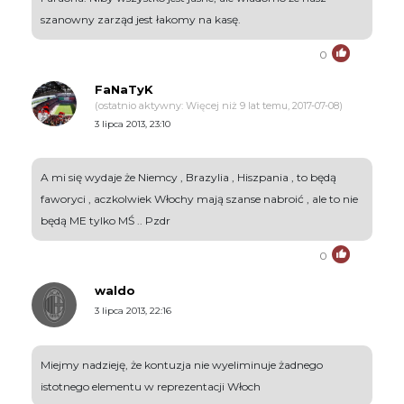
szanowny zarząd jest łakomy na kasę.
0
FaNaTyK
(ostatnio aktywny: Więcej niż 9 lat temu, 2017-07-08)
3 lipca 2013, 23:10
A mi się wydaje że Niemcy , Brazylia , Hiszpania , to będą
faworyci , aczkolwiek Włochy mają szanse nabroić , ale to nie
będą ME tylko MŚ .. Pzdr
0
waldo
3 lipca 2013, 22:16
Miejmy nadzieję, że kontuzja nie wyeliminuje żadnego
istotnego elementu w reprezentacji Włoch