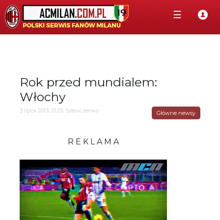
☰
Rok przed mundialem:
Włochy
3 lipca 2013, 21:23, Szewczenko
Główne newsy
R E K L A M A