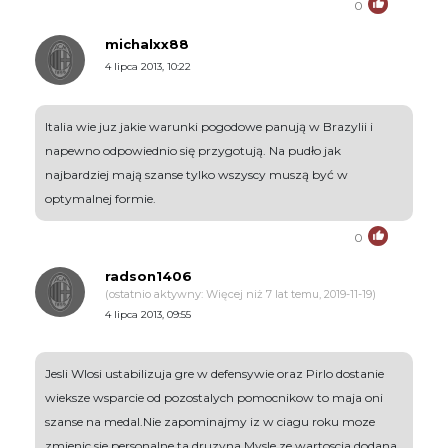
0
michalxx88
4 lipca 2013, 10:22
Italia wie juz jakie warunki pogodowe panują w Brazylii i
napewno odpowiednio się przygotują. Na pudło jak
najbardziej mają szanse tylko wszyscy muszą być w
optymalnej formie.
0
radson1406
(ostatnio aktywny: Więcej niż 7 lat temu, 2019-11-19)
4 lipca 2013, 09:55
Jesli Wlosi ustabilizuja gre w defensywie oraz Pirlo dostanie
wieksze wsparcie od pozostalych pomocnikow to maja oni
szanse na medal.Nie zapominajmy iz w ciagu roku moze
zmienic sie personalne ta druzyna.Mysle,ze wartoscia dodana