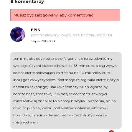
8 komentarzy
Musisz być zalogowany, aby komentować
El93
(ostatnio aktywny: Więcej niż 8 lat temu, 2018-03-19)
5 lipca 2013, 00:38
acmti napisaleś ze boisz się o faraona, ale teraz odwróćmy
sytuacje. Cavani idzie do chelsea za 63 mln euro, a psg wysyła
do nas oferte opiewającą za stefana na 40 milionów euro +
ibra ( gdzies wyczytalem informacje ze psg taka oferte zlozylo
napoli za cavaniego). Jak uważasz czy MIlan wyszedłby
dobrze na tej tranzakcji ? wracając do tematu faworyci
mistrzostw są znani sa to niemcy brazylia i hiszpania, ale na
drugim planie w cieniu postawiłbym właśnie włochów i
holendrów i moim zdaniem jedna z tych drużyn wygra
mistrzostwa ;)