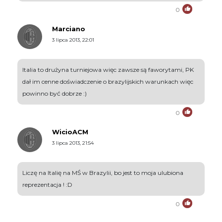
0
Marciano
3 lipca 2013, 22:01
Italia to drużyna turniejowa więc zawsze są faworytami, PK
dał im cenne doświadczenie o brazylijskich warunkach więc
powinno być dobrze :)
0
WicioACM
3 lipca 2013, 21:54
Liczę na Italię na MŚ w Brazylii, bo jest to moja ulubiona
reprezentacja ! :D
0