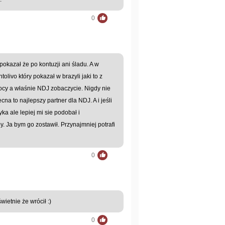
0
pokazał że po kontuzji ani śladu. A w
olivo który pokazał w brazyli jaki to z
mocy a właśnie NDJ zobaczycie. Nigdy nie
a to najlepszy partner dla NDJ. A i jeśli
ka ale lepiej mi sie podobał i
. Ja bym go zostawił. Przynajmniej potrafi
0
etnie że wrócił :)
0