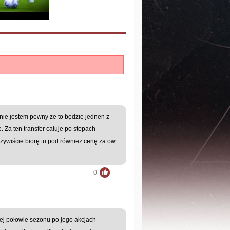
onie jestem pewny że to będzie jednen z
Za ten transfer całuje po stopach
oczywiście biorę tu pod równiez cenę za ow
0
ej połowie sezonu po jego akcjach