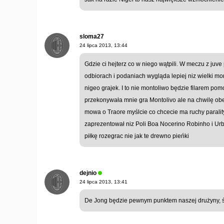
sloma27
24 lipca 2013, 13:44
Gdzie ci hejterz co w niego wątpili. W meczu z juve 
odbiorach i podaniach wygląda lepiej niz wielki mont
nigeo grajek. I to nie montoliwo będzie filarem po
przekonywała mnie gra Montolivo ale na chwilę obecn
mowa o Traore myślcie co chcecie ma ruchy parality
zaprezentował niz Poli Boa Nocerino Robinho i Urby
piłkę rozegrac nie jak te drewno pieńki
dejnio
24 lipca 2013, 13:41
De Jong będzie pewnym punktem naszej drużyny, świ