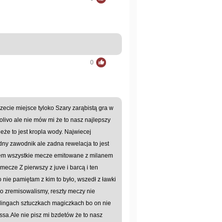
0
rzecie miejsce tyloko Szary zarąbistą gra w
olivo ale nie mów mi że to nasz najlepszy
że to jest kropla wody. Najwiecej
ny zawodnik ale zadna rewelacja to jest
dałem wszystkie mecze emitowane z milanem
mecze Z pierwszy z juve i barcą i ten
o nie pamiętam z kim to było, wszedł z ławki
ego zremisowalismy, reszty meczy nie
yblingach sztuczkach magiczkach bo on nie
ssa.Ale nie pisz mi bzdetów że to nasz