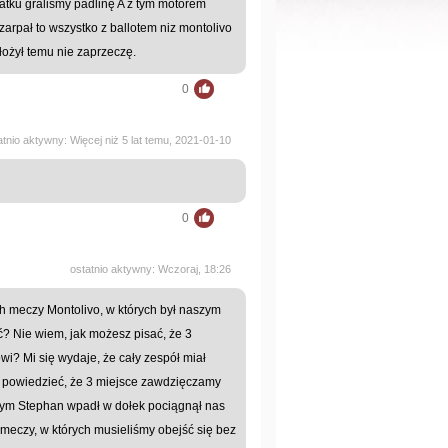
atku gralismy padlinę A z tym motorem
arpał to wszystko z ballotem niz montolivo
łożył temu nie zaprzeczę.
0
atnio aktywny: Więcej niż 5 lat temu, 2021-01-10
0
ostatnio aktywny: Wczoraj, 18:26
h meczy Montolivo, w których był naszym
Nie wiem, jak możesz pisać, że 3
? Mi się wydaje, że cały zespół miał
a powiedzieć, że 3 miejsce zawdzięczamy
órym Stephan wpadł w dołek pociągnął nas
 meczy, w których musieliśmy obejść się bez