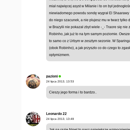
miał najwięcej asyst w Milanie i to on był jednogł
niewiadomego powodu sondę wygrał El Shaarawy któ
do niego szacunek, a nie plujesz mu w twarz tylko
w Brazylii nie pokazał zbyt wiele -_- Traore się nie
Robinho, jak już to na tym samym poziomie. Owsze
to samo co z Urbym w zeszłym sezonie. W Sparing
(obok Robinho), a jak przyszło co do czego to zgasł
optymizmem.
pazioni
24 lipca 2013, 13:53
Cieszy jego forma i to bardzo..
Leonardo 22
24 lipca 2013, 13:49
Jak na razie Nigel to nasz największe wzmocnienie