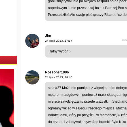
gonilismy rywali nie po akcjach zespołu bo na pocz
napedowym to nie przesadzaj bo juz Bardzej Boa sz
Przeszadziłeś Ale swoje pieć groszy Ricardo też do
Jhn
ost
24 lipca 2013, 17:17
Trafny wybór :)
Rossoner1996
24 lipca 2013, 16:40
sloma27 Może nie pamiętasz więcej bardzo dobryc
motorem napędowym ponieważ masz słabą pamięć? 
miejsce zawdzięczamy przede wszystkim Stephanowi
ogromny wkład w zajęciu trzeciego miejsca. Możn
Balotteliemu, który po przyjściu w momencie, w kt
do przodu i zdobywał arcyważne bramki. Było kilka