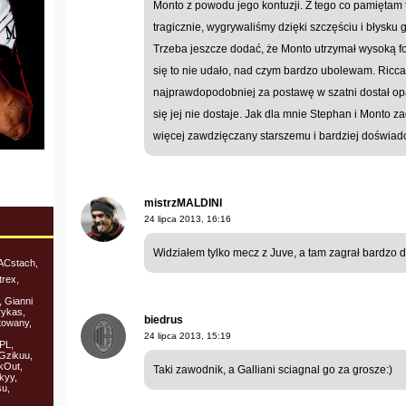
Monto z powodu jego kontuzji. Z tego co pamiętam
tragicznie, wygrywaliśmy dzięki szczęściu i błysku 
Trzeba jeszcze dodać, że Monto utrzymał wysoką fo
się to nie udało, nad czym bardzo ubolewam. Ricca
najprawdopodobniej za postawę w szatni dostał op
się jej nie dostaje. Jak dla mnie Stephan i Monto z
więcej zawdzięczany starszemu i bardziej doświa
mistrzMALDINI
24 lipca 2013, 16:16
Widziałem tylko mecz z Juve, a tam zagrał bardzo 
ACstach,
trex,
, Gianni
rykas,
biedrus
towany,
24 lipca 2013, 15:19
PL,
Gzikuu,
kOut,
Taki zawodnik, a Galliani sciagnal go za grosze:)
kyy,
su,