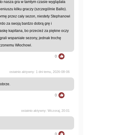
 to nasza gra w tamtym czasie wyglądała
geniuszu kilku graczy (szczególnie Ballo).
rmę przez cały sezon, niestety Stephanowi
rdo za swoją bardzo dobrą grę i
askę kapitana, bo przecież za piękne oczy
agrali wspaniałe sezony, jednak trochę
dczonemu Włochowi.
0
ostatnio aktywny: 1 dni temu, 2026-08-06
dobrze.
0
ostatnio aktywny: Wczoraj, 20:01
0