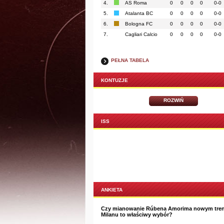
4.
AS Roma
0
0
0
0
0-0
5.
Atalanta BC
0
0
0
0
0-0
6.
Bologna FC
0
0
0
0
0-0
7.
Cagliari Calcio
0
0
0
0
0-0
PEŁNA TABELA
KONTUZJE
ROZWIŃ
ISS
ANKIETA
Czy mianowanie Rúbena Amorima nowym tre
Milanu to właściwy wybór?