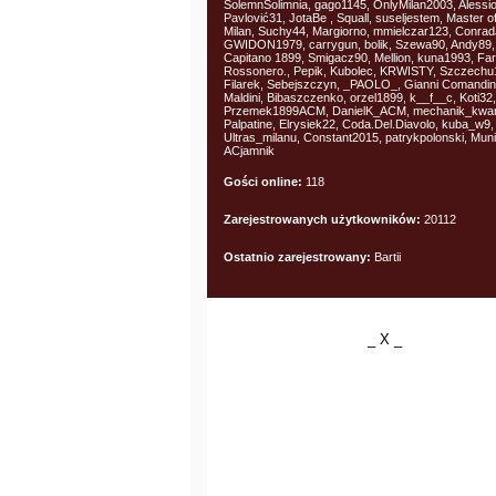
SolemnSolimnia, gago1145, OnlyMilan2003, Alessi
Pavlović31, JotaBe , Squall, suseljestem, Master o
Milan, Suchy44, Margiorno, mmielczar123, Conrad
GWIDON1979, carrygun, bolik, Szewa90, Andy89, 
Capitano 1899, Smigacz90, Mellion, kuna1993, Far
Rossonero., Pepik, Kubolec, KRWISTY, Szczechu
Filarek, Sebejszczyn, _PAOLO_, Gianni Comandini
Maldini, Bibaszczenko, orzel1899, k__f__c, Koti32,
Przemek1899ACM, DanielK_ACM, mechanik_kwan
Palpatine, Elrysiek22, Coda.Del.Diavolo, kuba_w9,
Ultras_milanu, Constant2015, patrykpolonski, Mun
ACjamnik
Gości online:
118
Zarejestrowanych użytkowników:
20112
Ostatnio zarejestrowany:
Bartii
_ X _