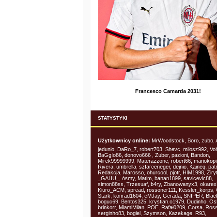
Francesco Camarda 2031!
STATYSTYKI
Użytkownicy online:
MrWoodstock, Boro, zubo, 
jedunio, DaRo_7, robert703, Shevc, milosz992, Vol
BaGgIo86, donovo666 , Zuber, pazioni, Bandon,
Mirek99999999, Materazzone, robert66, mariokopi
Rivera, umbrella, szfarceneger, dejnio, Kaineq, pat
Redakcja, Marosso, ohurcool, pjotr, HIM1998, Ziry
_GAHU_, ósmy, Matim, banan1899, savicevic88,
simon88ss, Trzesuaf, b4ry, Zbanowanyx3, okarex
Kiuro_ACM, spread, rossoner111, Kessler_korps, 
Stark, konrad1604, eMJay, Gerada, SNIPER, Blac
boguc69, Bentos325, krystian.o1979, Dudinho, Os
brinkorr, MiamiMilan, POE, Rafał0209, Corsa, Ros
serginho83, bogiel, Szymson, Kazekage, R93,