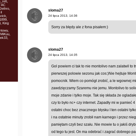
o_re6,
f AC
Jethro,
sloma27
il
vick,
24 lipca 2013, 14:36
1899,
, King
Sorry za błędy ale z fona pisałem:)
towy,
 MiKuu,
iek33,
sloma27
24 lipca 2013, 14:35
Gol powiem ci tak to nie montolivo nam zalatwil to t
pierwszej polowie sezonu jak cos:)Nie hejtuje Mont
pomocnik. Wiem co pomógł zrobić, a le wgownej mie
zawdzięczamy Szaremu nie jemu. Montolivo to solid
moje zdanie i tylko moje. Tak się składa że ogla
czy to było nc+ czy internet. Zapadły mi w pamieć 4 
ostatni choc bez znacznego błysku I ten ostatni tylk
i na ostatnie minuty zrobił nam karnego i przez ni
pamiętam czyli bez szału. Nie mowie tu o jakiś dr
od tego tu jest. On ma odebrać i zagrać dobrego pa