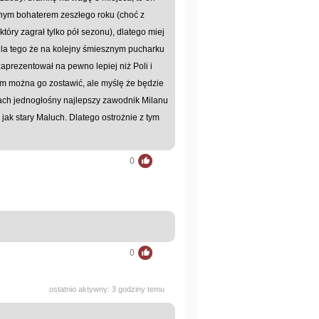
ośnym bohaterem zeszłego roku (choć z
ry zagrał tylko pół sezonu), dlatego miej
 dla tego że na kolejny śmiesznym pucharku
 zaprezentował na pewno lepiej niż Poli i
m można go zostawić, ale myślę że będzie
ach jednogłośny najlepszy zawodnik Milanu
 jak stary Maluch. Dlatego ostrożnie z tym
0
0
ostatnio aktywny: 3 godziny temu
.