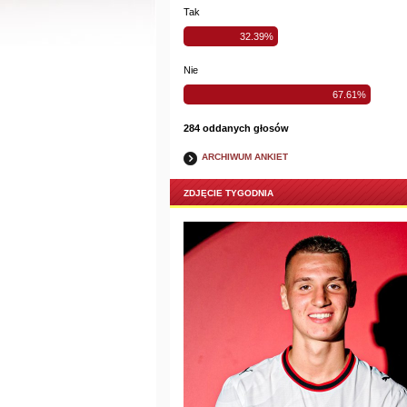
Tak
32.39%
Nie
67.61%
284 oddanych głosów
ARCHIWUM ANKIET
ZDJĘCIE TYGODNIA