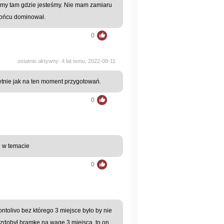
śmy tam gdzie jesteśmy. Nie mam zamiaru
końcu dominował.
0
ostatnio aktywny: 4 lat temu, 2022-08-11
tnie jak na ten moment przygotowań.
0
le w temacie
0
ontolivo bez którego 3 miejsce było by nie
 zdobył bramkę na wagę 3 miejsca, to on