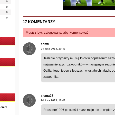
0
0
0
0
17 KOMENTARZY
Musisz być zalogowany, aby komentować
acmti
24 lipca 2013, 20:43
Jeśli nie przydarzy mu się to co w poprzednim sez
najwazniejszych zawodników w następnym sezonie. 
Gallianiego, jeden z lepszych w ostatnich latach, 
zawodnika
sloma27
24 lipca 2013, 18:41
nerem
Rossoner1996 po cześci masz racje ale to w piersz