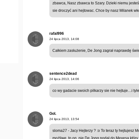
zbawca, Nasz zbawca to Szary. Dzieki niemu jeste
sie droczyć ani hejtowac. Chce by nasz Milanek w
rafal996
24 lipca 2013, 14:08
Całkiem zasłużenie, De Jong zagrał naprawdę świe
sentence2dead
24 lipca 2013, 14:06
co wy gadacie swoich pilkarzy sie nie hejtuje....i ty
Gol.
24 lipca 2013, 13:54
sloma27 - Jacy Hejterzy ? :o To teraz ty hejtujesz M
możliwe, to on, nie De Jong podał do Mexesa który