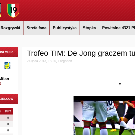
Rozgrywki
Strefa fana
Publicystyka
Stopka
Powitalne 4321 P
Trofeo TIM: De Jong graczem tu
NI MECZ
24 lipca 2013, 13:26, Forgotten
Milan
)
#
RZELCÓW
i
PKT
0
0
0