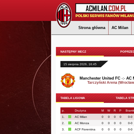
Strona główna
AC Milan
NASTĘPNY MECZ
POPRZED
15 sierpnia 2026, 16:45
Manchester United FC
-:-
AC 
Tarczyński Arena (Wrocław
TABELA LIGOWA
TABELA ST
p.
Drużyna
M
W
R
P
Bramk
1.
AC Milan
0
0
0
0
0-0
2.
AC Monza
0
0
0
0
0-0
3.
ACF Fiorentina
0
0
0
0
0-0