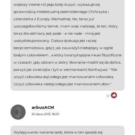
większy interes niż jego biały kuzyn, wykazuje się
sprawnością intelektualną siedmioletniego Chińczyka i
czterolatka z Europy Wschodniej. No, teraz już
uszczegółowiliśmy temat, mam więc nadzieję, że ten, który
teraz dla odmiany jest pode - a nie nade - mną jest
usatysfakcjonowany. Dalsza dyskusja jest raczej
bezprzemiotowa, gdyż, jak zauważył (niebędący w ogóle
białym człowiekiem , a który tworzył spójne nauki filozoficzne
w czasach, gdy odziani w skóry Słowianie modlili się do słońca,
parzyli jak zwierzęta i żyli w ziemiankach) Konfucjusz: ''Nie
uczyć człowieka dojrzałego jest marnowaniem człowieka.
Uczyć człowieka niedojrzałego jest marnowaniem słów''.
0
arbuzACM
25 lipca 2013, 18:23
Wyłapywanie i karanie osób, które w ten sposób się