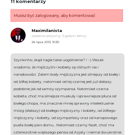
11 komentarzy
Musisz być zalogowany, aby komentować
Maximilanista
(ostatnio aktywny: 5 godzin temu)
26 lipca 2013, 10:30
Szynkinho, skąd nagle takie uogólnienie? ! :-) Wszak
wiadomo, że mężczyżni i kobiety są różnych ras i
narodowości. Zatem biały mężczyzna jest silniejszy od białej i
od żółtej kobiety, natomiast od tej czarnej jest już słabszy,
podobnie jak od samicy szympansa. Natomiast czarna
kobieta, choć ma silniejsze muskuły i sprawniejsze płuca od
białego chopa, ma znacznie mniej sprawny intelektualnie
mózg (słabszy) od białego mężczyzny i kobiety, od żółtego
mężczyzny i kobiety, od szympańsicy oraz od kanapowego
pudla białej pani domu...Natomiast czarny facet, choć ma
czterkorotnie większego penisa od Azjaty i niemal dwukrotnie