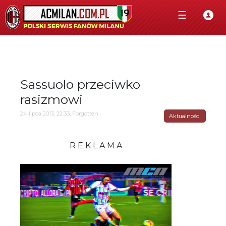
☰
Sassuolo przeciwko
rasizmowi
24 lipca 2013, 22:33, Forgotten
Aktualności
R E K L A M A