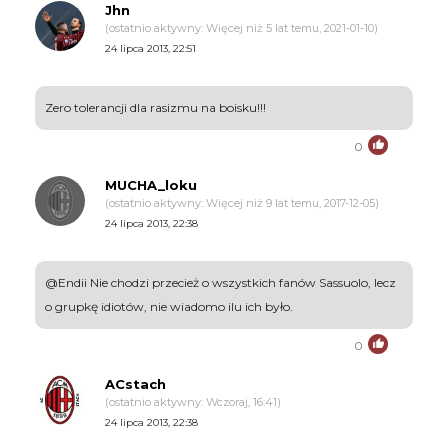
Jhn
(ostatnio aktywny: Więcej niż 5 lat temu, 2021-01-10)
24 lipca 2013, 22:51
Zero tolerancji dla rasizmu na boisku!!!
0
MUCHA_loku
(ostatnio aktywny: Więcej niż 9 lat temu, 2017-12-05)
24 lipca 2013, 22:38
@Endii Nie chodzi przecież o wszystkich fanów Sassuolo, lecz
o grupkę idiotów, nie wiadomo ilu ich było.
0
ACstach
(ostatnio aktywny: Wczoraj, 16:41)
24 lipca 2013, 22:38