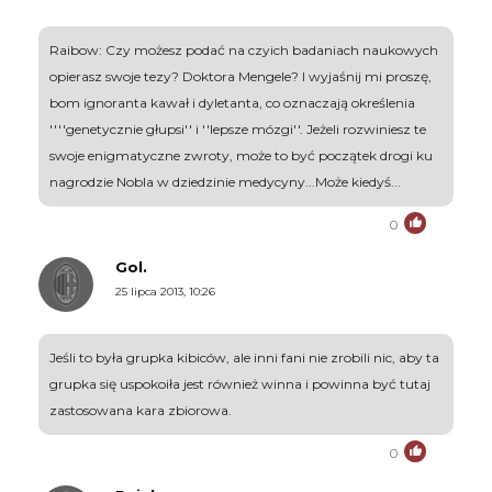
Raibow: Czy możesz podać na czyich badaniach naukowych
opierasz swoje tezy? Doktora Mengele? I wyjaśnij mi proszę,
bom ignoranta kawał i dyletanta, co oznaczają określenia
''''genetycznie głupsi'' i ''lepsze mózgi''. Jeżeli rozwiniesz te
swoje enigmatyczne zwroty, może to być początek drogi ku
nagrodzie Nobla w dziedzinie medycyny...Może kiedyś...
0
Gol.
25 lipca 2013, 10:26
Jeśli to była grupka kibiców, ale inni fani nie zrobili nic, aby ta
grupka się uspokoiła jest również winna i powinna być tutaj
zastosowana kara zbiorowa.
0