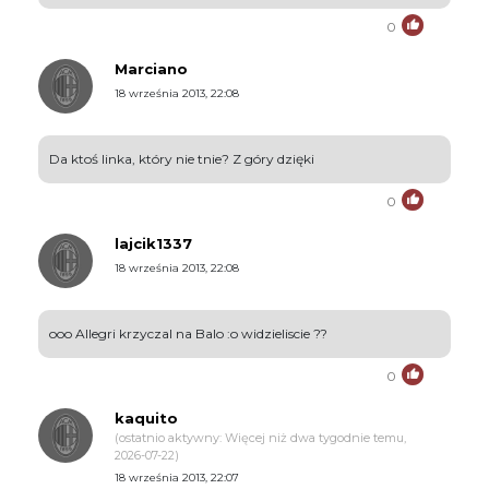
0
Marciano
18 września 2013, 22:08
Da ktoś linka, który nie tnie? Z góry dzięki
0
lajcik1337
18 września 2013, 22:08
ooo Allegri krzyczal na Balo :o widzieliscie ??
0
kaquito
(ostatnio aktywny: Więcej niż dwa tygodnie temu,
2026-07-22)
18 września 2013, 22:07