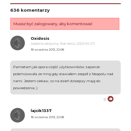
636 komentarzy
Musisz być zalogowany, aby komentować
Oxidosis
(ostatnio aktywny: Rok temu, 2025-04-27)
18 września 2013, 22:08
Pamietam jak spora część użytkowników zaparcie
polemizowała ze mną gdy stawiałem zespół z Neapolu nad
nami. Jestem ciekaw, co na dzień dzisiejszy mają do
powiedzenia ;)
0
lajcik1337
18 września 2013, 22:08