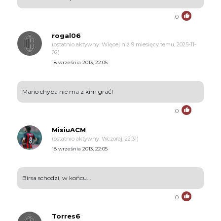
0
rogal06
(ostatnio aktywny: Więcej niż 9 miesięcy temu, 2025-11-
02)
18 września 2013, 22:05
Mario chyba nie ma z kim grać!
0
MisiuACM
(ostatnio aktywny: Wczoraj, 22:31)
18 września 2013, 22:05
Birsa schodzi, w końcu...
0
Torres6