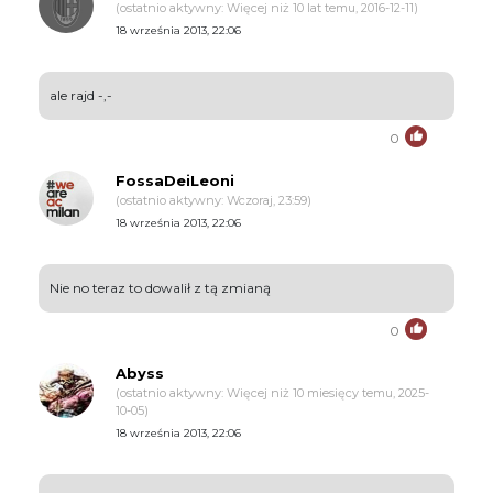
(ostatnio aktywny: Więcej niż 10 lat temu, 2016-12-11)
18 września 2013, 22:06
ale rajd -,-
0
FossaDeiLeoni
(ostatnio aktywny: Wczoraj, 23:59)
18 września 2013, 22:06
Nie no teraz to dowalił z tą zmianą
0
Abyss
(ostatnio aktywny: Więcej niż 10 miesięcy temu, 2025-
10-05)
18 września 2013, 22:06