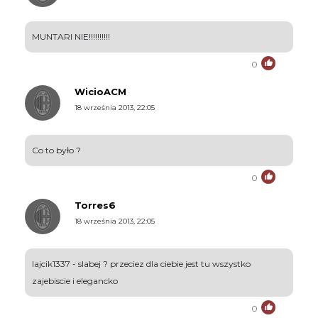
MUNTARI NIE!!!!!!!!!!
0
WicioACM
18 września 2013, 22:05
Co to było ?
0
Torres6
18 września 2013, 22:05
lajcik1337 - slabej ? przeciez dla ciebie jest tu wszystko
zajebiscie i elegancko
0