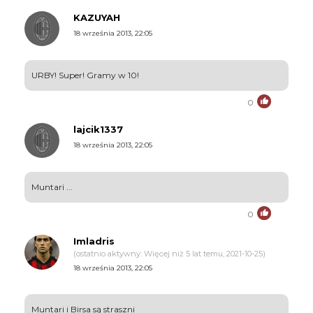
KAZUYAH
18 września 2013, 22:05
URBY! Super! Gramy w 10!
0
lajcik1337
18 września 2013, 22:05
Muntari ...
0
Imladris
(ostatnio aktywny: Więcej niż 5 lat temu, 2021-10-25)
18 września 2013, 22:05
Muntari i Birsa są straszni