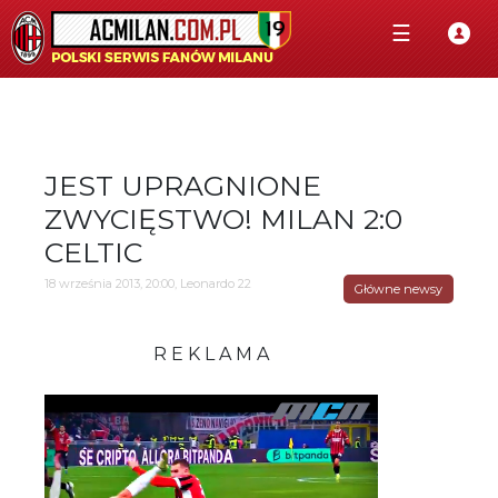
☰
JEST UPRAGNIONE
ZWYCIĘSTWO! MILAN 2:0
CELTIC
18 września 2013, 20:00, Leonardo 22
Główne newsy
R E K L A M A