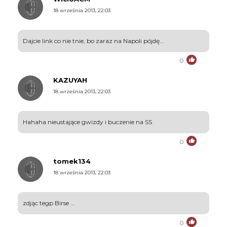
18 września 2013, 22:03
Dajcie link co nie tnie, bo zaraz na Napoli pójdę...
0
KAZUYAH
18 września 2013, 22:03
Hahaha nieustające gwizdy i buczenie na SS
0
tomek134
18 września 2013, 22:03
zdjąc tegp Birse ...
0