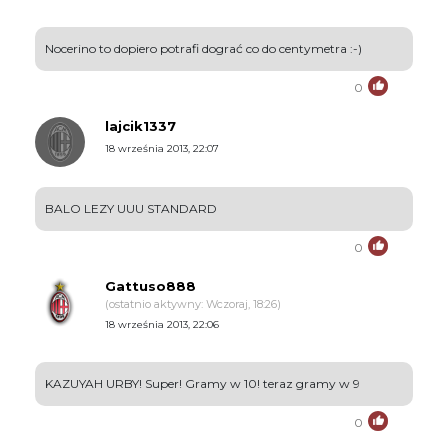
Nocerino to dopiero potrafi dograć co do centymetra :-)
0
lajcik1337
18 września 2013, 22:07
BALO LEZY UUU STANDARD
0
Gattuso888
(ostatnio aktywny: Wczoraj, 18:26)
18 września 2013, 22:06
KAZUYAH URBY! Super! Gramy w 10! teraz gramy w 9
0