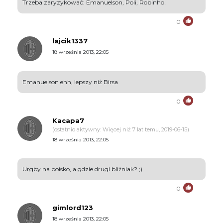
Trzeba zaryzykować: Emanuelson, Poli, Robinho!
0
lajcik1337
18 września 2013, 22:05
Emanuelson ehh, lepszy niż Birsa
0
Kacapa7
(ostatnio aktywny: Więcej niż 7 lat temu, 2019-06-15)
18 września 2013, 22:05
Urgby na boisko, a gdzie drugi bliźniak? ;)
0
gimlord123
18 września 2013, 22:05