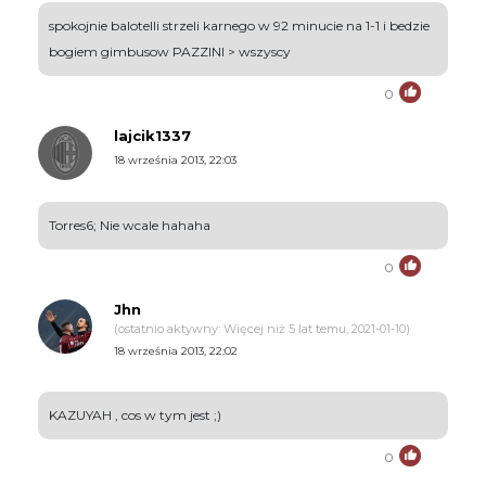
spokojnie balotelli strzeli karnego w 92 minucie na 1-1 i bedzie
bogiem gimbusow PAZZINI > wszyscy
0
lajcik1337
18 września 2013, 22:03
Torres6; Nie wcale hahaha
0
Jhn
(ostatnio aktywny: Więcej niż 5 lat temu, 2021-01-10)
18 września 2013, 22:02
KAZUYAH , cos w tym jest ;)
0