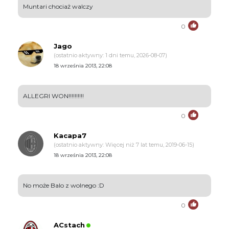
Muntari chociaż walczy
0
Jago
(ostatnio aktywny: 1 dni temu, 2026-08-07)
18 września 2013, 22:08
ALLEGRI WON!!!!!!!!!!
0
Kacapa7
(ostatnio aktywny: Więcej niż 7 lat temu, 2019-06-15)
18 września 2013, 22:08
No może Balo z wolnego :D
0
ACstach