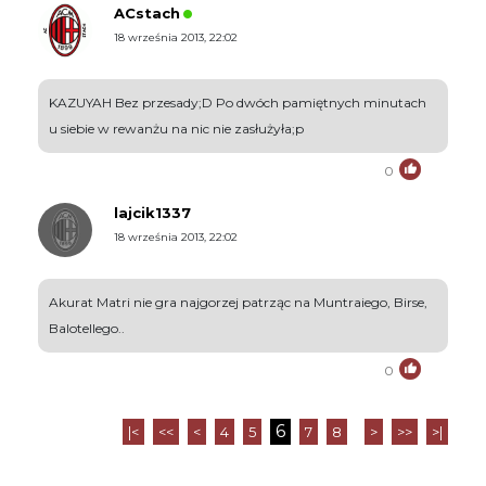
ACstach
18 września 2013, 22:02
KAZUYAH Bez przesady;D Po dwóch pamiętnych minutach
u siebie w rewanżu na nic nie zasłużyła;p
0
lajcik1337
18 września 2013, 22:02
Akurat Matri nie gra najgorzej patrząc na Muntraiego, Birse,
Balotellego..
0
6
|<
<<
<
4
5
7
8
>
>>
>|