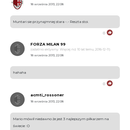
18 września 2013, 22:08
Muntari sie przynajmniej stara -.- Reszta stoi.
0
FORZA MILAN 99
(ostatnio aktywny: Więcej niż 10 lat temu, 2016-12-11)
18 września 2013, 22:08
hahaha
0
acmti_rossoner
18 września 2013, 22:08
Mario mówił niedawno że jest 3 najlepszym piłkarzem na
świecie :O