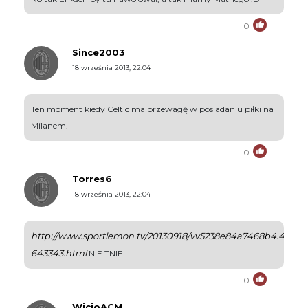
0
Since2003
18 września 2013, 22:04
Ten moment kiedy Celtic ma przewagę w posiadaniu piłki na
Milanem.
0
Torres6
18 września 2013, 22:04
http://www.sportlemon.tv/20130918/vv5238e84a7468b4.48080
643343.html
NIE TNIE
0
WicioACM