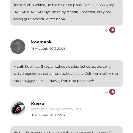
Torres6; ehh widze juz nie masz co pisac Pazzini > Wszyscy
HAHAHAHAHAH Myslisz ze by strzelil 5 bramek, przy tak
slabej grze zespołu o **** haha
0
koemank
18 września 2013, 22:04
Magik kupił ...... BIrsę...... szkoda gadać jest coraz gorzej ...
wstyd będzie jak barca nas rozjedzie ..... z Celtikiem który ma
tak żenujący skład ,,,, dawaj Robinho palancie!!!!!
0
Kuszu
(ostatnio aktywny: Wczoraj, 21:50)
18 września 2013, 22:04
No tak Eriksen by tu nawojował, a tak mamy Matriego :D