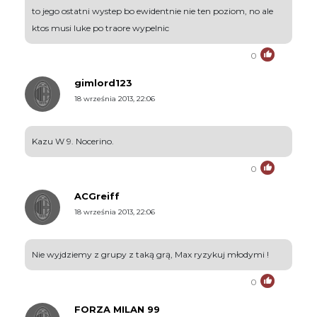
to jego ostatni wystep bo ewidentnie nie ten poziom, no ale
ktos musi luke po traore wypelnic
0
gimlord123
18 września 2013, 22:06
Kazu W 9. Nocerino.
0
ACGreiff
18 września 2013, 22:06
Nie wyjdziemy z grupy z taką grą, Max ryzykuj młodymi !
0
FORZA MILAN 99