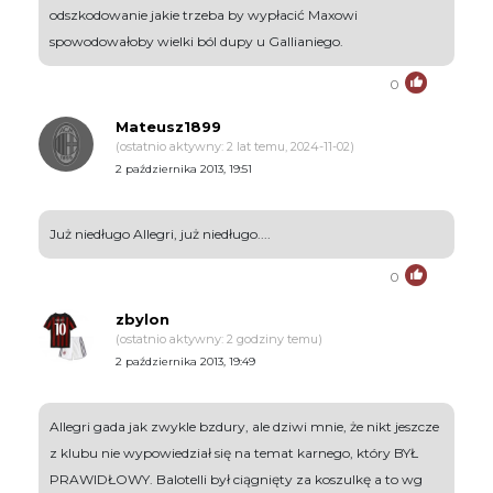
odszkodowanie jakie trzeba by wypłacić Maxowi
spowodowałoby wielki ból dupy u Gallianiego.
0
Mateusz1899
(ostatnio aktywny: 2 lat temu, 2024-11-02)
2 października 2013, 19:51
Już niedługo Allegri, już niedługo....
0
zbylon
(ostatnio aktywny: 2 godziny temu)
2 października 2013, 19:49
Allegri gada jak zwykle bzdury, ale dziwi mnie, że nikt jeszcze
z klubu nie wypowiedział się na temat karnego, który BYŁ
PRAWIDŁOWY. Balotelli był ciągnięty za koszulkę a to wg