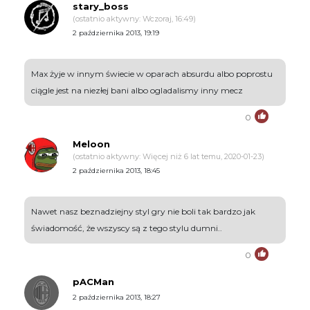
stary_boss
(ostatnio aktywny: Wczoraj, 16:49)
2 października 2013, 19:19
Max żyje w innym świecie w oparach absurdu albo poprostu
ciągle jest na niezłej bani albo ogladalismy inny mecz
0
Meloon
(ostatnio aktywny: Więcej niż 6 lat temu, 2020-01-23)
2 października 2013, 18:45
Nawet nasz beznadziejny styl gry nie boli tak bardzo jak
świadomość, że wszyscy są z tego stylu dumni..
0
pACMan
2 października 2013, 18:27