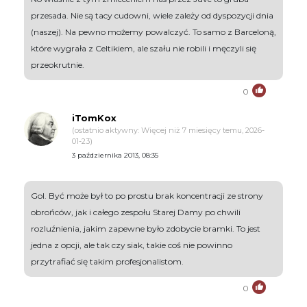
przesada. Nie są tacy cudowni, wiele zależy od dyspozycji dnia
(naszej). Na pewno możemy powalczyć. To samo z Barceloną,
które wygrała z Celtikiem, ale szału nie robili i męczyli się
przeokrutnie.
0
iTomKox
(ostatnio aktywny: Więcej niż 7 miesięcy temu, 2026-
01-23)
3 października 2013, 08:35
Gol. Być może był to po prostu brak koncentracji ze strony
obrońców, jak i całego zespołu Starej Damy po chwili
rozluźnienia, jakim zapewne było zdobycie bramki. To jest
jedna z opcji, ale tak czy siak, takie coś nie powinno
przytrafiać się takim profesjonalistom.
0