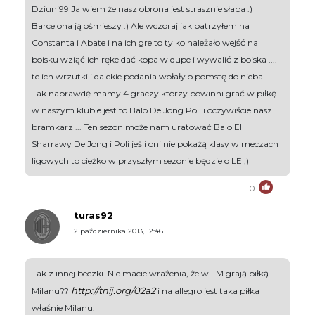
Dziuni99 Ja wiem że nasz obrona jest strasznie słaba :)
Barcelona ją ośmieszy :) Ale wczoraj jak patrzyłem na
Constanta i Abate i na ich gre to tylko należało wejść na
boisku wziąć ich ręke dać kopa w dupe i wywalić z boiska ....
te ich wrzutki i dalekie podania wołały o pomstę do nieba ...
Tak naprawdę mamy 4 graczy którzy powinni grać w piłkę
w naszym klubie jest to Balo De Jong Poli i oczywiście nasz
bramkarz ... Ten sezon może nam uratować Balo El
Sharrawy De Jong i Poli jeśli oni nie pokażą klasy w meczach
ligowych to cieżko w przyszłym sezonie będzie o LE ;)
0
turas92
2 października 2013, 12:46
Tak z innej beczki. Nie macie wrażenia, że w LM grają piłką
http://tnij.org/02a2
Milanu??
i na allegro jest taka piłka
właśnie Milanu.