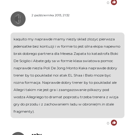
0
2 października 2013, 21:32
kaquito my naprawde mamy niezly sklad zlozyc pierwsza
jedensatke bez kontuzji i w formie to jest silna ekipa napewno
brak dobrego partnera dla Mexesa Zapata to katastrofa Boki
De Sciglio i Abate gdy sa w formie klasa swiatowa pomoc
naprawde niezla Poli De Jong Monto Kaka naprawde dobry
trener by to poukladal noi atak EL Shaa i Balo moze byc
rozna formacja. Naprawde dobry trener by to poukladal ale
Allegri takim nie jest gra i zaangazowanie pilkazry pod
wodza Allegriego to dramat poprostu trzeba trenera z wizja
gry do przodu i z zachowaniem ladu w obronie(m.in stale
fragmenty).
0
roby