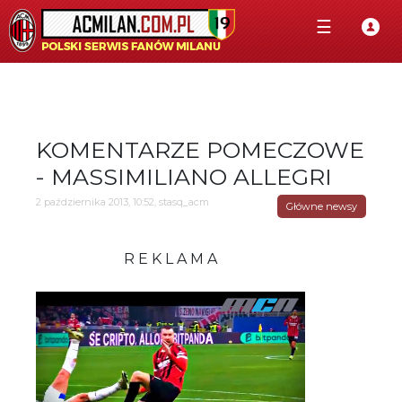
☰
KOMENTARZE POMECZOWE
- MASSIMILIANO ALLEGRI
2 października 2013, 10:52, stasq_acm
Główne newsy
R E K L A M A