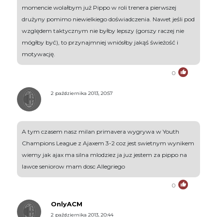
momencie wolałbym już Pippo w roli trenera pierwszej
drużyny pomimo niewielkiego doświadczenia. Nawet jeśli pod
względem taktycznym nie byłby lepszy (gorszy raczej nie
mógłby być), to przynajmniej wniósłby jakąś świeżość i
motywację.
0
2 października 2013, 20:57
A tym czasem nasz milan primavera wygrywa w Youth
Champions League z Ajaxem 3-2 coz jest swietnym wynikem
wiemy jak ajax ma silna mlodziez ja juz jestem za pippo na
lawce seniorow mam dosc Allegriego
0
OnlyACM
2 października 2013, 20:44