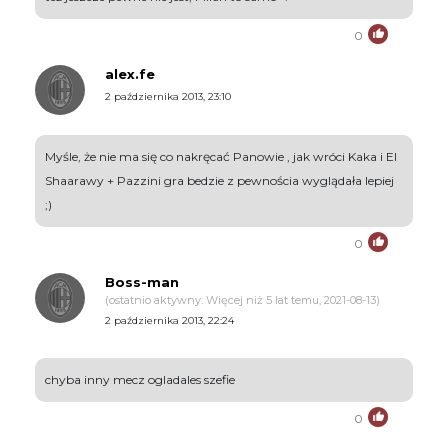
0
alex.fe
2 października 2013, 23:10
Myśle, że nie ma się co nakręcać Panowie , jak wróci Kaka i El
Shaarawy + Pazzini gra bedzie z pewnościa wyglądała lepiej
;)
0
Boss-man
(ostatnio aktywny: Więcej niż 5 lat temu, 2021-08-13)
2 października 2013, 22:24
chyba inny mecz ogladales szefie
0