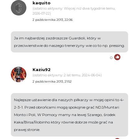
kaquito
(ostatnio aktywny: Więcej niż dwa tygodnie temu,
2026-07-22)
2 października 2013, 22:06
Ja im najbardziej zazdroszcze Guardioli, który w
przeciwienstwie do naszego trenerzyny wie co to np. pressing.
0
Kaziu92
(ostatnio aktywny: 2 lat temu, 2024-06-04)
2 października 2013, 21:52
Najlepsze ustawienie dla naszych piłkarzy w mojej opinii to 4-
2-3-1. Przed obrońcami mogą spokojnie grać NDJ/Muntari
Monto i Poli, W Pomocy mamy na lewej Szarego, środek
Kaka/Birsa/Robinho który równie dobrze może grać na
prawej stronie.