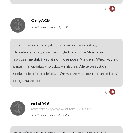
0
OnlyACM
3 października 2013, 15:50
Sam nie wiem co myslec juz o tym naszym Allegrim....
Broniłem go caly czas ze wzgledu na to ze Milan ma
zwyczajnie słabą kadrę no moze poza Atakiem. Wiec i wyniki
slabe mial gwaizdy to zdobył mistrza. Ale te wszystkie
spekulacje o jego odejsciu... On wie ze ma noz na gardle i to sie
odbija na zespole
0
rafal996
(ostatnio aktywny: 4 lat temu, 2022-08-11)
3 października 2013, 12:28
No właśnie z tym zmieceniem nas przez Juve to gruba