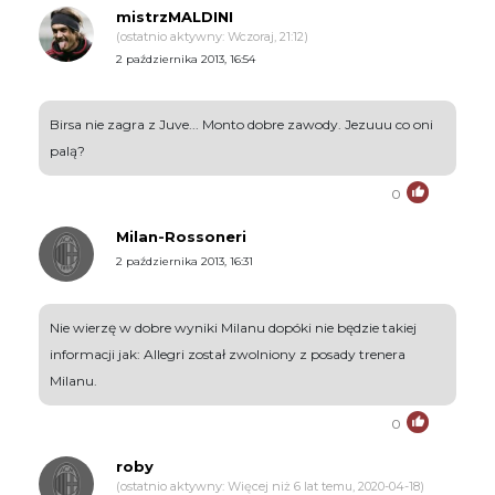
mistrzMALDINI
(ostatnio aktywny: Wczoraj, 21:12)
2 października 2013, 16:54
Birsa nie zagra z Juve... Monto dobre zawody. Jezuuu co oni
palą?
0
Milan-Rossoneri
2 października 2013, 16:31
Nie wierzę w dobre wyniki Milanu dopóki nie będzie takiej
informacji jak: Allegri został zwolniony z posady trenera
Milanu.
0
roby
(ostatnio aktywny: Więcej niż 6 lat temu, 2020-04-18)