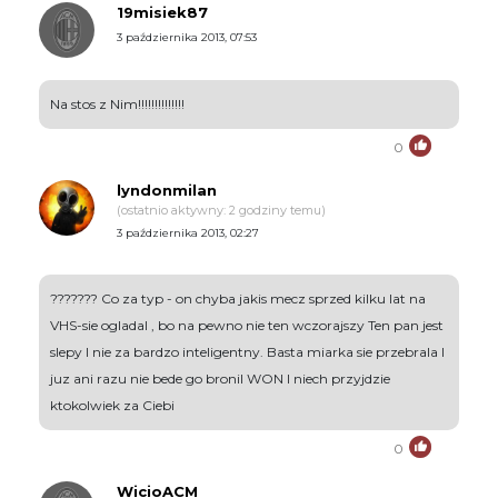
19misiek87
3 października 2013, 07:53
Na stos z Nim!!!!!!!!!!!!!!
0
lyndonmilan
(ostatnio aktywny: 2 godziny temu)
3 października 2013, 02:27
??????? Co za typ - on chyba jakis mecz sprzed kilku lat na
VHS-sie ogladal , bo na pewno nie ten wczorajszy Ten pan jest
slepy I nie za bardzo inteligentny. Basta miarka sie przebrala I
juz ani razu nie bede go bronil WON I niech przyjdzie
ktokolwiek za Ciebi
0
WicioACM