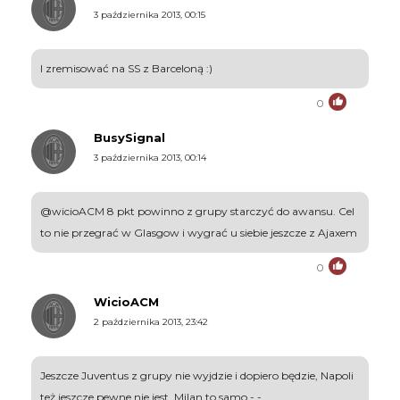
3 października 2013, 00:15
I zremisować na SS z Barceloną :)
0
BusySignal
3 października 2013, 00:14
@wicioACM 8 pkt powinno z grupy starczyć do awansu. Cel
to nie przegrać w Glasgow i wygrać u siebie jeszcze z Ajaxem
0
WicioACM
2 października 2013, 23:42
Jeszcze Juventus z grupy nie wyjdzie i dopiero będzie, Napoli
też jeszcze pewne nie jest, Milan to samo -.-