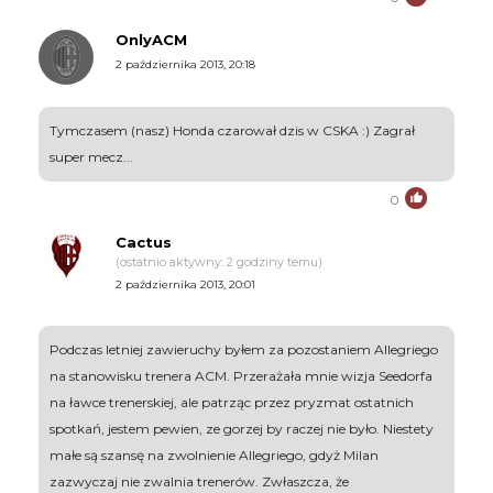
OnlyACM
2 października 2013, 20:18
Tymczasem (nasz) Honda czarował dzis w CSKA :) Zagrał
super mecz...
0
Cactus
(ostatnio aktywny: 2 godziny temu)
2 października 2013, 20:01
Podczas letniej zawieruchy byłem za pozostaniem Allegriego
na stanowisku trenera ACM. Przerażała mnie wizja Seedorfa
na ławce trenerskiej, ale patrząc przez pryzmat ostatnich
spotkań, jestem pewien, ze gorzej by raczej nie było. Niestety
małe są szansę na zwolnienie Allegriego, gdyż Milan
zazwyczaj nie zwalnia trenerów. Zwłaszcza, że