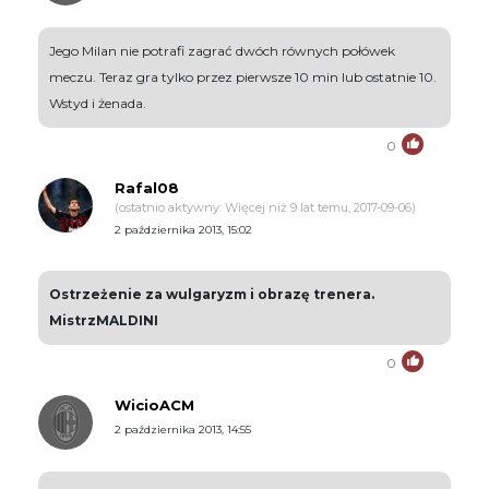
Jego Milan nie potrafi zagrać dwóch równych połówek
meczu. Teraz gra tylko przez pierwsze 10 min lub ostatnie 10.
Wstyd i żenada.
0
Rafal08
(ostatnio aktywny: Więcej niż 9 lat temu, 2017-09-06)
2 października 2013, 15:02
Ostrzeżenie za wulgaryzm i obrazę trenera.
MistrzMALDINI
0
WicioACM
2 października 2013, 14:55