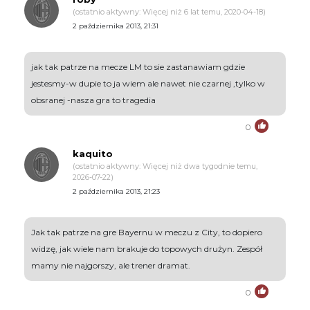
(ostatnio aktywny: Więcej niż 6 lat temu, 2020-04-18)
2 października 2013, 21:31
jak tak patrze na mecze LM to sie zastanawiam gdzie
jestesmy-w dupie to ja wiem ale nawet nie czarnej ,tylko w
obsranej -nasza gra to tragedia
0
kaquito
(ostatnio aktywny: Więcej niż dwa tygodnie temu,
2026-07-22)
2 października 2013, 21:23
Jak tak patrze na gre Bayernu w meczu z City, to dopiero
widzę, jak wiele nam brakuje do topowych drużyn. Zespół
mamy nie najgorszy, ale trener dramat.
0