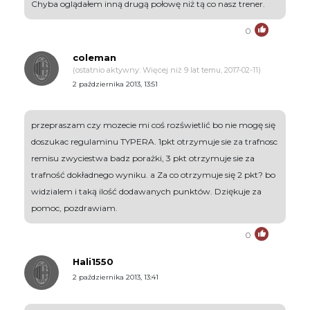
Chyba oglądałem inną drugą połowę niż tą co nasz trener.
0
coleman
(ostatnio aktywny: Więcej niż 9 lat temu, 2017-02-11)
2 października 2013, 13:51
przepraszam czy mozecie mi coś rozświetlić bo nie mogę się
doszukac regulaminu TYPERA. 1pkt otrzymuje sie za trafnosc
remisu zwyciestwa badz porażki, 3 pkt otrzymuje sie za
trafność dokładnego wyniku. a Za co otrzymuje się 2 pkt? bo
widzialem i taką ilość dodawanych punktów. Dziękuje za
pomoc, pozdrawiam.
0
Hali1550
2 października 2013, 13:41