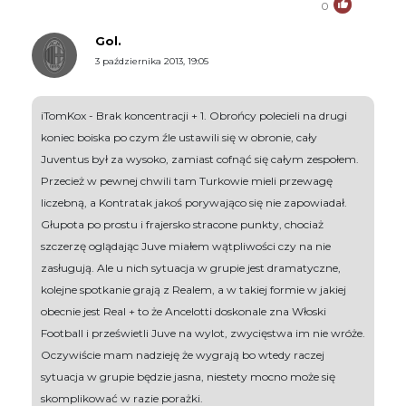
0
Gol.
3 października 2013, 19:05
iTomKox - Brak koncentracji + 1. Obrońcy polecieli na drugi
koniec boiska po czym źle ustawili się w obronie, cały
Juventus był za wysoko, zamiast cofnąć się całym zespołem.
Przecież w pewnej chwili tam Turkowie mieli przewagę
liczebną, a Kontratak jakoś porywająco się nie zapowiadał.
Głupota po prostu i frajersko stracone punkty, chociaż
szczerzę oglądając Juve miałem wątpliwości czy na nie
zasługują. Ale u nich sytuacja w grupie jest dramatyczne,
kolejne spotkanie grają z Realem, a w takiej formie w jakiej
obecnie jest Real + to że Ancelotti doskonale zna Włoski
Football i prześwietli Juve na wylot, zwycięstwa im nie wróże.
Oczywiście mam nadzieję że wygrają bo wtedy raczej
sytuacja w grupie będzie jasna, niestety mocno może się
skomplikować w razie porażki.