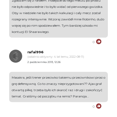
Zgadzam się z rafałem. Podejście do tego meczu po prostu
nie było odpowiednie i to było widać od pierwszego gwizdka.
Oby w niedziele nie było takich kalkulacji i cały mecz został
rozegrany intensywnie. Wczoraj zawiódł mnie Robinho, dużo
więcej się po nim spodziewałem. Tym bardziej szkoda mi
kontuzji El Shaarawiego.
0
rafal996
(ostatnio aktywny: 4 lat temu, 2022-08-11)
2 października 2013, 12:26
Masakra, jeśli trener przeciwko takiemu przeciwnikowi prosi o
grę defensywną. Co to znaczy nieprzygotowani?? Ajax grał
otwartą piłkę, trzeba było ich skarcić raz i drugi i zakończyć
temat. Graliśmy od początku na remis? Paranoja...
0