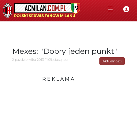
☰
Mexes: "Dobry jeden punkt"
2 października 2013, 11:09, stasq_acm
Aktualności
R E K L A M A