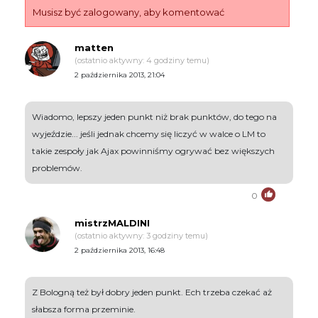
Musisz być zalogowany, aby komentować
matten
(ostatnio aktywny: 4 godziny temu)
2 października 2013, 21:04
Wiadomo, lepszy jeden punkt niż brak punktów, do tego na
wyjeździe... jeśli jednak chcemy się liczyć w walce o LM to
takie zespoły jak Ajax powinniśmy ogrywać bez większych
problemów.
0
mistrzMALDINI
(ostatnio aktywny: 3 godziny temu)
2 października 2013, 16:48
Z Bologną też był dobry jeden punkt. Ech trzeba czekać aż
słabsza forma przeminie.