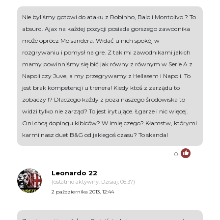
Nie byliśmy gotowi do ataku z Robinho, Balo i Montolivo ? To
absurd. Ajax na każdej pozycji posiada gorszego zawodnika
może oprócz Moisandera. Widać u nich spokój w
rozgrywaniu i pomysł na gre. Z takimi zawodnikami jakich
mamy powinniśmy się bić jak równy z równym w Serie A z
Napoli czy Juve, a my przegrywamy z Hellasem i Napoli. To
jest brak kompetencji u trenera! Kiedy ktoś z zarządu to
zobaczy !? Dlaczego każdy z poza naszego środowiska to
widzi tylko nie zarząd? To jest irytujące. Łgarze i nic więcej.
Oni chcą dopingu kibiców? W imię czego? Kłamstw, którymi
karmi nasz duet B&G od jakiegoś czasu? To skandal
0
Leonardo 22
(ostatnio aktywny: Dzisiaj, 06:37)
2 października 2013, 12:44