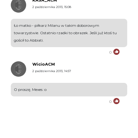
2 października 2013, 15:08
Ło matko - piłkarz Milanu w takim doborowym
towarzystwie. Ostatnio rzadki to obrazek. Jeśli już ktoś tu
gościł to Abbiati.
0
WicioACM
2 października 2013, 14:57
O proszę, Mexes :o
0