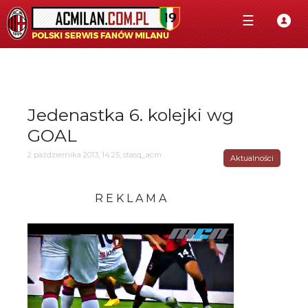
☰
Jedenastka 6. kolejki wg
GOAL
2 października 2013, 14:25, stasq_acm
Aktualności
R E K L A M A