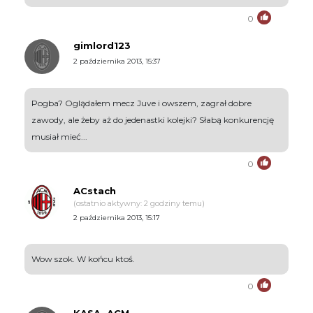
0
gimlord123
2 października 2013, 15:37
Pogba? Oglądałem mecz Juve i owszem, zagrał dobre
zawody, ale żeby aż do jedenastki kolejki? Słabą konkurencję
musiał mieć...
0
ACstach
(ostatnio aktywny: 2 godziny temu)
2 października 2013, 15:17
Wow szok. W końcu ktoś.
0
KASA_ACM