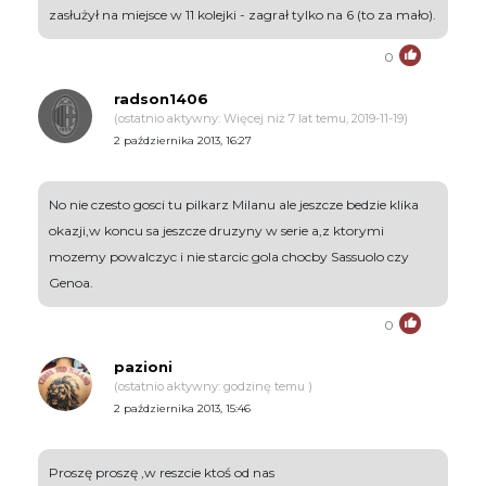
zasłużył na miejsce w 11 kolejki - zagrał tylko na 6 (to za mało).
0
radson1406
(ostatnio aktywny: Więcej niż 7 lat temu, 2019-11-19)
2 października 2013, 16:27
No nie czesto gosci tu pilkarz Milanu ale jeszcze bedzie klika
okazji,w koncu sa jeszcze druzyny w serie a,z ktorymi
mozemy powalczyc i nie starcic gola chocby Sassuolo czy
Genoa.
0
pazioni
(ostatnio aktywny: godzinę temu )
2 października 2013, 15:46
Proszę proszę ,w reszcie ktoś od nas