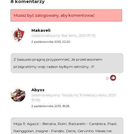
8 komentarzy
Musisz być zalogowany, aby komentować
Makaveli
(ostatnio aktywny: Rok temu, 2025-07-31)
2 października 2013, 22:20
Z Sassuolo pragnę przypomnieć, że przed sezonem
przegraliśmy więc radson byłbym ostrożny..:P
0
Abyss
(ostatnio aktywny: Więcej niż 10 miesięcy temu, 2025-
10-05)
2 października 2013, 18:28
Moja 11: Agazzi - Benatia, Rolin, Balzaretti - Candreva, Plasil,
Nainggolan, Insigne - Pandev, Denis, Gervinho. Mexes nie