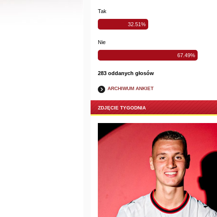
Tak
32.51%
Nie
67.49%
283 oddanych głosów
ARCHIWUM ANKIET
ZDJĘCIE TYGODNIA