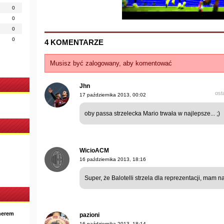
0
0
0
0
4 KOMENTARZE
Musisz być zalogowany, aby komentować
Jhn
ost
17 października 2013, 00:02
oby passa strzelecka Mario trwała w najlepsze... ;)
WicioACM
16 października 2013, 18:16
Super, że Balotelli strzela dla reprezentacji, mam n
nerem
pazioni
16 października 2013, 18:14