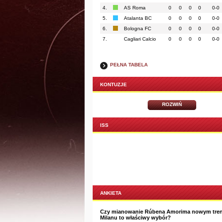
4.
AS Roma
0
0
0
0
0-0
5.
Atalanta BC
0
0
0
0
0-0
6.
Bologna FC
0
0
0
0
0-0
7.
Cagliari Calcio
0
0
0
0
0-0
PEŁNA TABELA
KONTUZJE
ROZWIŃ
ISS
ANKIETA
Czy mianowanie Rúbena Amorima nowym tre
Milanu to właściwy wybór?