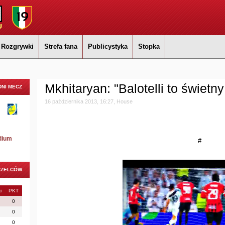
Rozgrywki
Strefa fana
Publicystyka
Stopka
Mkhitaryan: "Balotelli to świetn
NI MECZ
16 października 2013, 16:27, House
dium
#
RZELCÓW
i
PKT
0
0
0