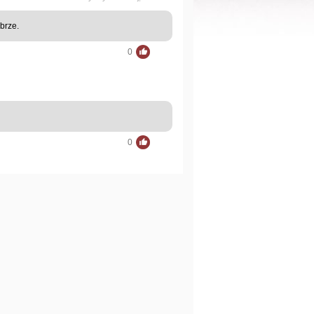
brze.
0
0