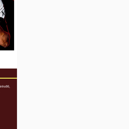
inho86,
,