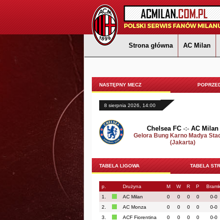
Strona główna
AC Milan
NASTĘPNY MECZ
POPRZED
8 sierpnia 2026, 14:00
Chelsea FC
-:-
AC Milan
Gelora Bung Karno Madya Sta
(Jakarta)
TABELA LIGOWA
TABELA ST
p.
Drużyna
M
W
R
P
Bramk
1.
AC Milan
0
0
0
0
0-0
2.
AC Monza
0
0
0
0
0-0
3.
ACF Fiorentina
0
0
0
0
0-0