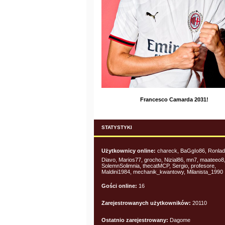
Francesco Camarda 2031!
STATYSTYKI
Użytkownicy online:
chareck, BaGgIo86, Ronlad
Diavo, Marios77, grocho, Nizial86, mn7, maateeo8
SolemnSolimnia, thecatMCP, Sergio, profesore,
Maldini1984, mechanik_kwantowy, Milanista_1990
Gości online:
16
Zarejestrowanych użytkowników:
20110
Ostatnio zarejestrowany:
Dagome