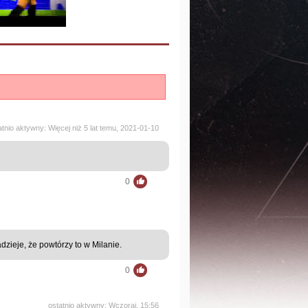
atnio aktywny: Więcej niż 5 lat temu, 2021-01-10
0
adzieje, że powtórzy to w Milanie.
0
ostatnio aktywny: Wczoraj, 15:56