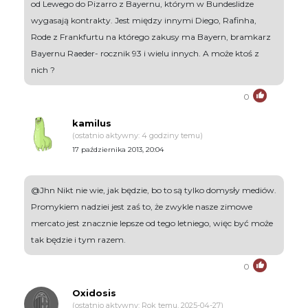
od Lewego do Pizarro z Bayernu, którym w Bundeslidze
wygasają kontrakty. Jest między innymi Diego, Rafinha,
Rode z Frankfurtu na którego zakusy ma Bayern, bramkarz
Bayernu Raeder- rocznik 93 i wielu innych. A może ktoś z
nich ?
0
kamilus
(ostatnio aktywny: 4 godziny temu)
17 października 2013, 20:04
@Jhn Nikt nie wie, jak będzie, bo to są tylko domysły mediów.
Promykiem nadziei jest zaś to, że zwykle nasze zimowe
mercato jest znacznie lepsze od tego letniego, więc być może
tak będzie i tym razem.
0
Oxidosis
(ostatnio aktywny: Rok temu, 2025-04-27)