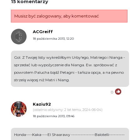
15 komentarzy
Musisz być zalogowany, aby komentować
ACGreiff
18 października 2013, 12:20
Gol. Z Twojej listy wykreśliłbym Urby'ego, Matriego i Nianga -
sprzedać lub wypożyczenie dla Nianga. Ew. spróbować z
powrotem Palucha bądź Petagni - tańsza opcja, a na pewno
strzelą więcej niż Matri i Niang.
0
Kaziu92
(ostatnio aktywny: 2 lat temu, 2024-06-04)
18 października 2013, 09:46
Honda----Kaka----El Shaarawy ---------------Balotelli----------