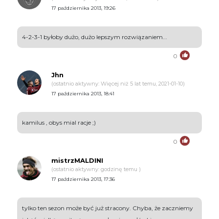
17 października 2013, 19:26
4-2-3-1 byłoby dużo, dużo lepszym rozwiązaniem...
0
Jhn
(ostatnio aktywny: Więcej niż 5 lat temu, 2021-01-10)
17 października 2013, 18:41
kamilus , obys mial racje ;)
0
mistrzMALDINI
(ostatnio aktywny: godzinę temu )
17 października 2013, 17:36
tylko ten sezon może być już stracony. Chyba, że zaczniemy