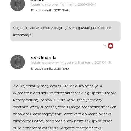
(ostatnio aktywny: 1 dni temu, 2026-08-04)
17 października 2013, 15:48
Co jak co, ale w końcu zaczynają się pojawiać jakieś dobre
informacje.
0
gorylmagila
(ostatnio aktywny: Więcej niż 5 lat temu, 2021-04-15)
17 października 2013, 15:40
Z dużej chmury mały deszcz ? Milan dużo obiecuje, a
wiadomo nie od dziś, że obiecanki cacanki a głupiemu radość.
Przeżywaliśmy panów X, ultra konkurencyjność czy
ostatnimi czasy super snajpera. Dlatego podchodzę do takich
zapowiedzi dość sceptycznie. Poczekam do końca okienka
zimowego i wtedy będę oceniał czy nasze zakupy są przez
duże Z czy też mieszczą się w rączce małego dziecka.