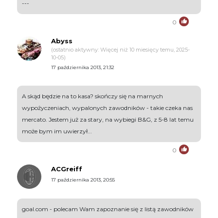
---
0
Abyss
(ostatnio aktywny: Więcej niż 10 miesięcy temu, 2025-
10-05)
17 października 2013, 21:32
A skąd będzie na to kasa? skończy się na marnych
wypożyczeniach, wypalonych zawodników - takie czeka nas
mercato. Jestem już za stary, na wybiegi B&G, z 5-8 lat temu
może bym im uwierzył...
0
ACGreiff
17 października 2013, 20:55
goal.com - polecam Wam zapoznanie się z listą zawodników