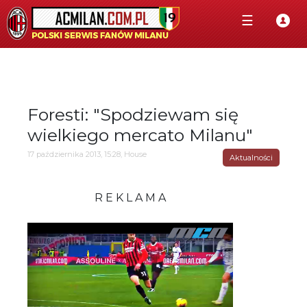
☰
Foresti: "Spodziewam się
wielkiego mercato Milanu"
17 października 2013, 15:28, House
Aktualności
R E K L A M A