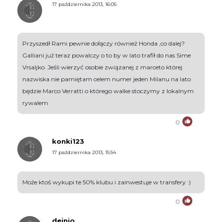
17 października 2013, 16:05
Przyszedł Rami pewnie dołączy również Honda ,co dalej?
Galliani już teraz powalczy o to by w lato trafił do nas Sime
Vrsaljko. Jeśli wierzyć osobie związanej z marceto której
nazwiska nie pamiętam celem numer jeden Milanu na lato
będzie Marco Verratti o którego walke stoczymy z lokalnym
rywalem
0
konki123
17 października 2013, 15:54
Może ktoś wykupi te 50% klubu i zainwestuje w transfery :)
0
dejnio