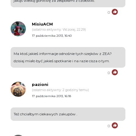
jakąś wielką gonitwę za zespołami z czołówki.
0
MisiuACM
(ostatnio aktywny: Wczoraj, 22:29)
17 października 2013, 16:40
Ma ktoś jakieś informacje odnośnie tych szejków z ZEA?
dzisiaj miało być jakieś spotkanie i na razie cisza o tym.
0
pazioni
(ostatnio aktywny: 2 godziny temu)
17 października 2013, 16:18
Też chciałbym ciekawych zakupów .
0