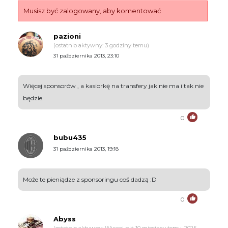
Musisz być zalogowany, aby komentować
pazioni
(ostatnio aktywny: 3 godziny temu)
31 października 2013, 23:10
Więcej sponsorów , a kasiorkę na transfery jak nie ma i tak nie
będzie.
0
bubu435
31 października 2013, 19:18
Może te pieniądze z sponsoringu coś dadzą :D
0
Abyss
(ostatnio aktywny: Więcej niż 10 miesięcy temu, 2025-