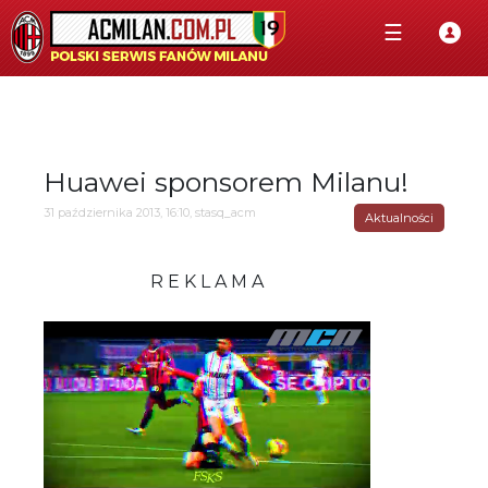
☰
Huawei sponsorem Milanu!
31 października 2013, 16:10, stasq_acm
Aktualności
R E K L A M A