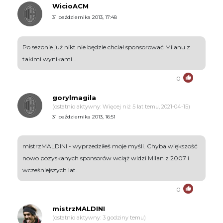
WicioACM
31 października 2013, 17:48
Po sezonie już nikt nie będzie chciał sponsorować Milanu z
takimi wynikami...
0
gorylmagila
(ostatnio aktywny: Więcej niż 5 lat temu, 2021-04-15)
31 października 2013, 16:51
mistrzMALDINI - wyprzedziłeś moje myśli. Chyba większość
nowo pozyskanych sponsorów wciąż widzi Milan z 2007 i
wcześniejszych lat.
0
mistrzMALDINI
(ostatnio aktywny: 3 godziny temu)