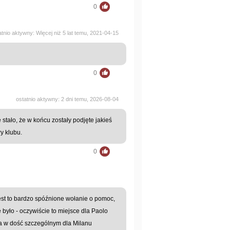
0
atnio aktywny: Więcej niż 5 lat temu, 2021-04-15
0
ostatnio aktywny: 2 dni temu, 2026-08-04
stało, że w końcu zostały podjęte jakieś
y klubu.
0
jest to bardzo spóźnione wołanie o pomoc,
było - oczywiście to miejsce dla Paolo
wa w dość szczególnym dla Milanu