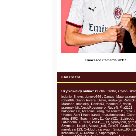
Francesco Camarda 2031!
STATYSTYKI
Użytkownicy online:
klucha, Carlito, zbylon, skon
jedunio, Shevc, donovo666 , Cactus, Materazzone
robert66, Gianni Rivera, Diavo, Redakcja, Rafalzki
Marosso, maciekpl, Daniel93, theoden92, Vol'jin,
przemek.kili, AlexisRossonero, Rucz4j, Fifa2121,
halogen2000, Arcadias, Yang, rossoner111, Gzikuu
Unloco, Skot Łilson, kasoli, sharakmilanista, Gieno
adrian1992, filipacm, Levy11, Kaka821 , Zdziebol,
LaMancha 98, Yrsa, kozik___13, pipobytom, gera
Szymson, Krupini, Alessio_re6, Zero07, GrandePa
mmielczar123, Cykfuch, carrygun, Smigacz90, Zla
ibrahimović, ACMichał83, Superpippo96,