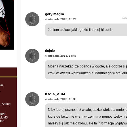
gorylmagila
ost
4 listopada 2013, 15:24
Jestem ciekaw jaki będzie finał tej historii.
dejnio
4 listopada 2013, 14:48
Można narzekać, że późno i w ogóle, ale dobrze się 
kroki w kwestii wprowadzenia Maldiniego w struktur
iu,
,
,
KASA_ACM
4 listopada 2013, 13:30
, Abece,
,
Niby lepiej późno, niż wcale, aczkolwiek dla mnie 
smat,
które de facto nie wiem w czym ma pomóc. Żeby nie 
oloM3,
tan
należy się jak mało komu, ale ta informacja wypły