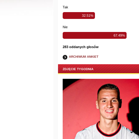
Tak
32.51%
Nie
67.49%
283 oddanych głosów
ARCHIWUM ANKIET
ZDJĘCIE TYGODNIA