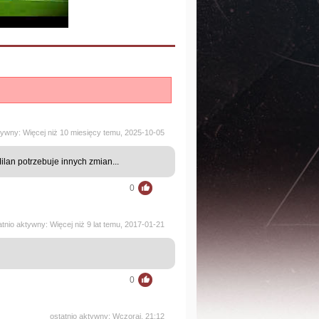
tywny: Więcej niż 10 miesięcy temu, 2025-10-05
ilan potrzebuje innych zmian...
0
atnio aktywny: Więcej niż 9 lat temu, 2017-01-21
0
ostatnio aktywny: Wczoraj, 21:12