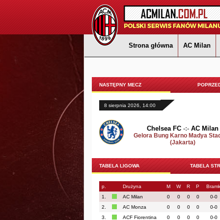
Strona główna
AC Milan
NASTĘPNY MECZ
POPRZED
8 sierpnia 2026, 14:00
Chelsea FC
-:-
AC Milan
Gelora Bung Karno Madya Sta
(Jakarta)
TABELA LIGOWA
TABELA ST
p.
Drużyna
M
W
R
P
Bramk
1.
AC Milan
0
0
0
0
0-0
2.
AC Monza
0
0
0
0
0-0
3.
ACF Fiorentina
0
0
0
0
0-0