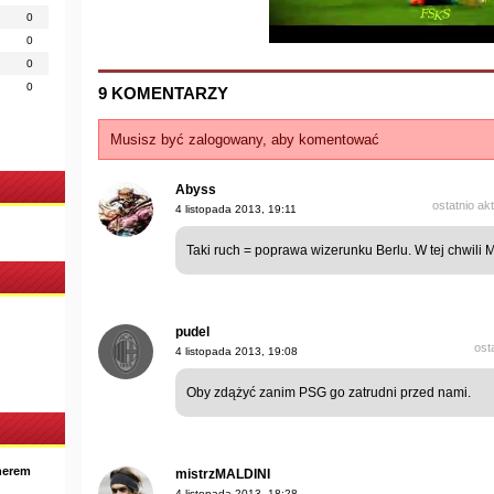
0
0
0
0
9 KOMENTARZY
Musisz być zalogowany, aby komentować
Abyss
ostatnio ak
4 listopada 2013, 19:11
Taki ruch = poprawa wizerunku Berlu. W tej chwili M
pudel
ost
4 listopada 2013, 19:08
Oby zdążyć zanim PSG go zatrudni przed nami.
nerem
mistrzMALDINI
4 listopada 2013, 18:28