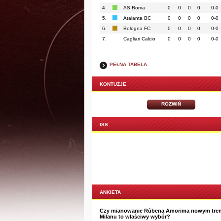
4.
AS Roma
0
0
0
0
0-0
5.
Atalanta BC
0
0
0
0
0-0
6.
Bologna FC
0
0
0
0
0-0
7.
Cagliari Calcio
0
0
0
0
0-0
PEŁNA TABELA
KONTUZJE
ROZWIŃ
ISS
ANKIETA
Czy mianowanie Rúbena Amorima nowym tre
Milanu to właściwy wybór?