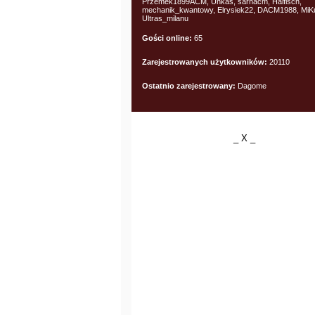
Przemek1899ACM, Unkas, sarnacm, Haifisch,
mechanik_kwantowy, Elrysiek22, DACM1988, MiK
Ultras_milanu
Gości online:
65
Zarejestrowanych użytkowników:
20110
Ostatnio zarejestrowany:
Dagome
_ X _