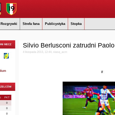
Rozgrywki
Strefa fana
Publicystyka
Stopka
Silvio Berlusconi zatrudni Paol
NI MECZ
4 listopada 2013, 12:44, stasq_acm
dium
#
RZELCÓW
i
PKT
0
0
0