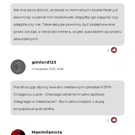
Nie ma się co dziwić, przecież w normalnym klubie facet już
dawno by wyleciał nim ktokolwiek zdążyłby go zapytać czy
odejdzie czy nie. Takie decyzje powinny być podejmowane
przez zarząd, a nie przez trenera, co jest zjawiskiem po prostu
absurdalnym!
0
gimlord123
4 listopada 2013, 14:56
Parafrazując słynny kawał o niedawnym prezesie PZPN
Grzegorzu Lacie: -Dlaczego ostatnio trudno spotkać
Allegriego w Mediolanie? -Bo trudno chodzić z dupą
przyspawaną do stołka.
0
Maximilanista