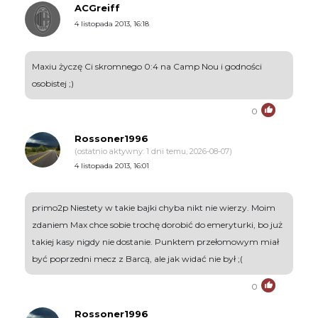
ACGreiff
4 listopada 2013, 16:18
Maxiu życzę Ci skromnego 0:4 na Camp Nou i godności
osobistej ;)
0
Rossoner1996
(ostatnio aktywny: 1 dni temu, 2026-08-07)
4 listopada 2013, 16:01
primo2p Niestety w takie bajki chyba nikt nie wierzy. Moim
zdaniem Max chce sobie trochę dorobić do emeryturki, bo już
takiej kasy nigdy nie dostanie. Punktem przełomowym miał
być poprzedni mecz z Barcą, ale jak widać nie był ;(
0
Rossoner1996