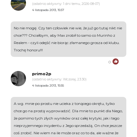
(ostatnio aktywny: 1 dni temu, 2026-08-07)
4 listopada 2013, 15:57
No nie mogę. Czy ten człowiek nie wie, że już go tutaj nikt nie
chce??? Chciałbym, aby Max zrobił to samo co Murinho z
Realem - czyli odejść nie biorąc złamanego grosza od klubu.
Trochę honoru!!!
0
primo2p
(ostatnio aktywny: Wczoraj, 23:30)
4 listopada 2013, 15:55
A wg. mnie po prostu nie ucieka z tonącego okrętu, tylko
chce go na prostą wyprowadzić. Dla mnie to punkt dla Niego,
że pomimo tych złych wyników oraz całej krytyki, jak i tego
nieprzyjemnego incydentu z Jego sprzedażą, On chce jeszcze
coś zrobić. Nie wiem na ile może oraz co to da, ale ważne że