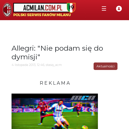
☰
Allegri: "Nie podam się do
dymisji"
4 listopada 2013, 12:46, stasq_acm
Aktualności
R E K L A M A