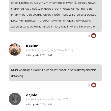
chce. Można by Go w tym momencie zwonić, ale czy nowy
trener od razu coś wielkiego zrobi? Poczekajmy, na razie
mamy bardzo trudny okres. Może mecz z Barceloną będzie
pewnym punktem przełomowym i chłopaki uwierzą w
zwycięstwa, bo teraz jakby i motywacji i wiary im brakuje.
0
pazioni
(ostatnio aktywny: 4 godziny temu)
4 listopada 2013, 15:41
Musi wygrać z Barcą i niedzielny mecz z najsłabszą obecnie
drużyną .
0
dejnio
(ostatnio aktywny: Wczoraj, 18:52)
4 listopada 2013, 14:57