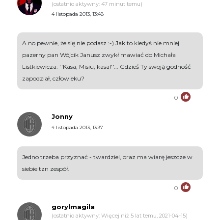
(ostatnio aktywny: 47 minut temu)
4 listopada 2013, 13:48
A no pewnie, że się nie podasz :-) Jak to kiedyś nie mniej
pazerny pan Wójcik Janusz zwykł mawiać do Michała
Listkiewicza: ''Kasa, Misiu, kasa!''... Gdzieś Ty swoją godność
zapodział, człowieku?
0
Jonny
4 listopada 2013, 13:37
Jedno trzeba przyznać - twardziel, oraz ma wiarę jeszcze w
siebie tzn zespół.
0
gorylmagila
(ostatnio aktywny: Więcej niż 5 lat temu, 2021-04-15)