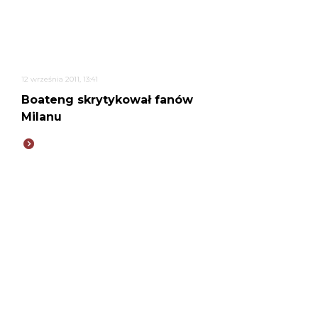
12 września 2011, 13:41
Boateng skrytykował fanów
Milanu