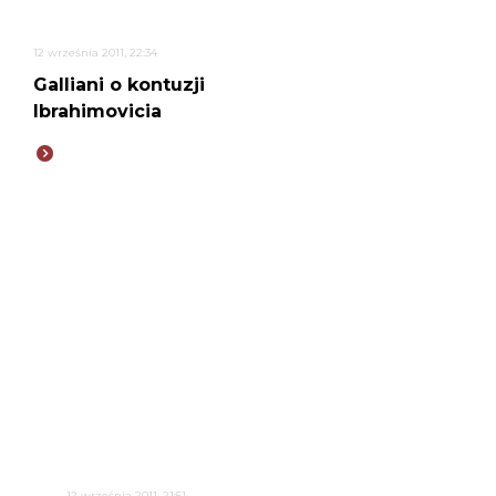
12 września 2011, 22:34
Galliani o kontuzji
Ibrahimovicia
12 września 2011, 21:51