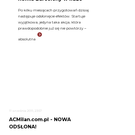
Po kilku miesiącach przygotowań dzisiaj
następuje odsłonięcie efektów. Startuje
wyjątkowa, jedyna taka akcja, która
prawdopodobnie już się nie powtórzy –
absolutna
11 września 2011, 23:57
ACMilan.com.pl - NOWA
ODSŁONA!