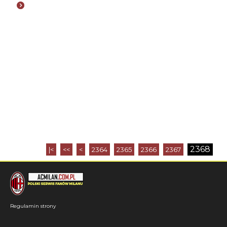
2368
|<
<<
<
2364
2365
2366
2367
Regulamin strony