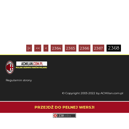
2368
|<
<<
<
2364
2365
2366
2367
Regulamin strony
© Copyright 2003-2022 by ACMilan.com.pl
PRZEJDŹ DO PEŁNEJ WERSJI